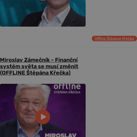
Offline Štěpána Křečka
Miroslav Zámečník - Finanční
systém světa se musí změnit
(OFFLINE Štěpána Křečka)