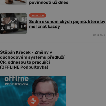
povinnosti už dnes
Investice
Sedm ekonomických pojmů, které by
měl znát každý
REKLAMA
Štěpán Křeček - Změny v
důchodovém systému předluží
ČR, odnesou to pracující
(OFFLINE Podpultovka)