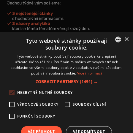
Jednou týdně vám pošleme:
3 nejčtenější články
s hodnotnými informacemi,
3 názory analytiků
kteří se těmto tématům věnují každý den,
nová videa a podcasty
×
k prohloubení vašich znalostí.
Tyto webové stránky používají
soubory cookie.
CZECH
Tyto webové stránky používají soubory cookie ke zlepšení
uživatelského zážitku. Používáním našich webových stránek
CZ
souhlasíte se všemi soubory cookie v souladu s našimi zásadami
Přihlášením k newsletteru vyjadřujete svůj souhlas s
podmínkami
používání souborů cookie.
Více informací
zpracování osobních údajů
.
ZOBRAZIT PARTNERY
(1491) →
Kontakt
NEZBYTNĚ NUTNÉ SOUBORY
Zásady používání souborů cookies
Zpracování osobních údajů
VÝKONOVÉ SOUBORY
SOUBORY CÍLENÍ
Autoři
Nastavení cookies
FUNKČNÍ SOUBORY
VŠE PŘIJMOUT
VŠE ODMÍTNOUT