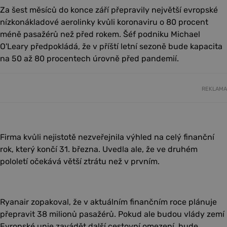
Za šest měsíců do konce září přepravily největší evropské
nízkonákladové aerolinky kvůli koronaviru o 80 procent
méně pasažérů než před rokem. Šéf podniku Michael
O'Leary předpokládá, že v příští letní sezoně bude kapacita
na 50 až 80 procentech úrovně před pandemií.
REKLAMA
Firma kvůli nejistotě nezveřejnila výhled na celý finanční
rok, který končí 31. března. Uvedla ale, že ve druhém
pololetí očekává větší ztrátu než v prvním.
Ryanair zopakoval, že v aktuálním finančním roce plánuje
přepravit 38 milionů pasažérů. Pokud ale budou vlády zemí
Evropské unie zavádět další cestovní omezení, bude