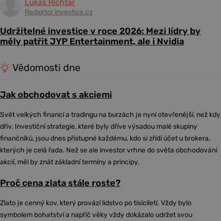
Lukáš Richtár
Redaktor investice.cz
Udržitelné investice v roce 2026: Mezi lídry by
měly patřit JYP Entertainment, ale i Nvidia
Vědomosti dne
Jak obchodovat s akciemi
Svět velkých financí a tradingu na burzách je nyní otevřenější, než kdy
dřív. Investiční strategie, které byly dříve výsadou malé skupiny
finančníků, jsou dnes přístupné každému, kdo si zřídí účet u brokera,
kterých je celá řada. Než se ale investor vrhne do světa obchodování
akcií, měl by znát základní termíny a principy.
Proč cena zlata stále roste?
Zlato je cenný kov, který provází lidstvo po tisíciletí. Vždy bylo
symbolem bohatství a napříč věky vždy dokázalo udržet svou