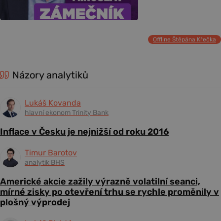
Offline Štěpána Křečka
Názory analytiků
Lukáš Kovanda
hlavní ekonom Trinity Bank
Inflace v Česku je nejnižší od roku 2016
Timur Barotov
analytik BHS
Americké akcie zažily výrazně volatilní seanci,
mírné zisky po otevření trhu se rychle proměnily v
plošný výprodej