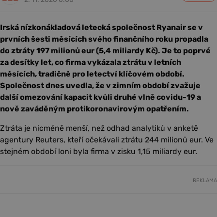
Irská nízkonákladová letecká společnost Ryanair se v
prvních šesti měsících svého finančního roku propadla
do ztráty 197 milionů eur (5,4 miliardy Kč). Je to poprvé
za desítky let, co firma vykázala ztrátu v letních
měsících, tradičně pro letectví klíčovém období.
Společnost dnes uvedla, že v zimním období zvažuje
další omezování kapacit kvůli druhé vlně covidu-19 a
nově zaváděným protikoronavirovým opatřením.
Ztráta je nicméně menší, než odhad analytiků v anketě
agentury Reuters, kteří očekávali ztrátu 244 milionů eur. Ve
stejném období loni byla firma v zisku 1,15 miliardy eur.
REKLAMA