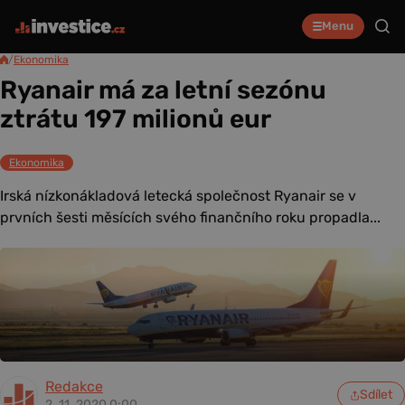
Menu
/
Ekonomika
Ryanair má za letní sezónu
ztrátu 197 milionů eur
Ekonomika
Irská nízkonákladová letecká společnost Ryanair se v
prvních šesti měsících svého finančního roku propadla...
Redakce
Sdílet
2. 11. 2020 0:00