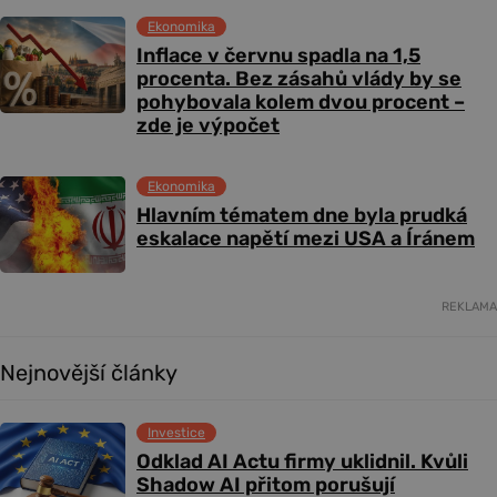
Ekonomika
Inflace v červnu spadla na 1,5
procenta. Bez zásahů vlády by se
pohybovala kolem dvou procent –
zde je výpočet
Ekonomika
Hlavním tématem dne byla prudká
eskalace napětí mezi USA a Íránem
REKLAMA
Nejnovější články
Investice
Odklad AI Actu firmy uklidnil. Kvůli
Shadow AI přitom porušují