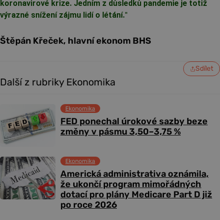
koronavirové krize. Jedním z důsledků pandemie je totiž
výrazné snížení zájmu lidí o létání.
"
Štěpán Křeček, hlavní ekonom BHS
Sdílet
Další z rubriky Ekonomika
Ekonomika
FED ponechal úrokové sazby beze
změny v pásmu 3,50–3,75 %
Ekonomika
Americká administrativa oznámila,
že ukončí program mimořádných
dotací pro plány Medicare Part D již
po roce 2026