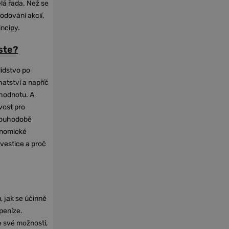
elá řada. Než se
odování akcií,
incipy.
oste?
lidstvo po
hatství a napříč
hodnotu. A
vost pro
dlouhodobě
onomické
nvestice a proč
, jak se účinně
 peníze.
e své možnosti,