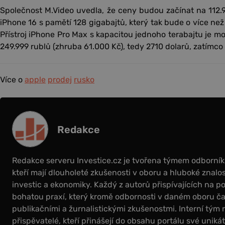
Společnost M.Video uvedla, že ceny budou začínat na 112.9
iPhone 16 s pamětí 128 gigabajtů, který tak bude o více než
Přístroj iPhone Pro Max s kapacitou jednoho terabajtu je 
249.999 rublů (zhruba 61.000 Kč), tedy 2710 dolarů, zatímco 
Více o
apple
prodej
rusko
Redakce
Redakce serveru Investice.cz je tvořena týmem odborní
kteří mají dlouholeté zkušenosti v oboru a hluboké znalos
investic a ekonomiky. Každý z autorů přispívajících na por
bohatou praxí, který kromě odbornosti v daném oboru čas
publikačními a žurnalistickými zkušenostmi. Interní tým 
přispěvatelé, kteří přinášejí do obsahu portálu své uniká