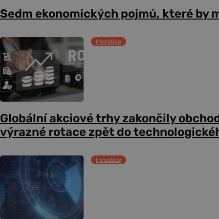
Sedm ekonomických pojmů, které by m
Investice
Globální akciové trhy zakončily obcho
výrazné rotace zpět do technologické
Investice