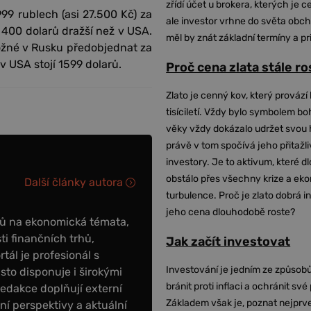
zřídí účet u brokera, kterých je c
99 rublech (asi 27.500 Kč) za
ale investor vrhne do světa obch
 400 dolarů dražší než v USA.
měl by znát základní termíny a pr
možné v Rusku předobjednat za
v USA stojí 1599 dolarů.
Proč cena zlata stále r
Zlato je cenný kov, který provází 
tisíciletí. Vždy bylo symbolem bo
věky vždy dokázalo udržet svou 
právě v tom spočívá jeho přitažli
investory. Je to aktivum, které 
obstálo přes všechny krize a ek
Další články autora
turbulence. Proč je zlato dobrá i
jeho cena dlouhodobě roste?
ků na ekonomická témata,
ti finančních trhů,
Jak začít investovat
tál je profesionál s
Investování je jedním ze způsobů
to disponuje i širokými
bránit proti inflaci a ochránit své
redakce doplňují externí
Základem však je, poznat nejprv
tní perspektivy a aktuální