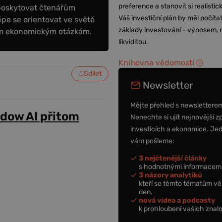
preference a stanovit si realisti
poskytovat čtenářům
Váš investiční plán by měl počítat
épe se orientovat ve světě
základy investování - výnosem, r
ním ekonomickým otázkám.
likviditou.
Knihovna vědomostí
Sdílet
Newsletter
Mějte přehled s newslettere
adow AI přitom
Nenechte si ujít nejnovější z
investicích a ekonomice. Je
vám pošleme:
3 nejčtenější články
s hodnotnými informacemi
3 názory analytiků
kteří se těmto tématům vě
den,
nová videa a podcasty
k prohloubení vašich znalo