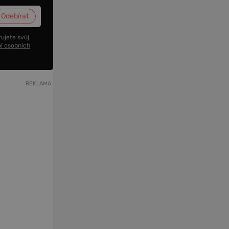
ujete svůj
í osobních
REKLAMA