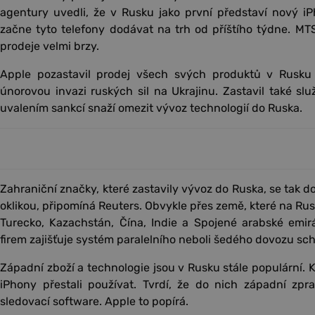
agentury uvedli, že v Rusku jako první představí nový i
začne tyto telefony dodávat na trh od příštího týdne. MT
prodeje velmi brzy.
Apple pozastavil prodej všech svých produktů v Rusku
únorovou invazi ruských sil na Ukrajinu. Zastavil také sl
uvalením sankcí snaží omezit vývoz technologií do Ruska.
Zahraniční značky, které zastavily vývoz do Ruska, se tak d
oklikou, připomíná Reuters. Obvykle přes země, které na Rus
Turecko, Kazachstán, Čína, Indie a Spojené arabské emir
firem zajišťuje systém paralelního neboli šedého dovozu sc
Západní zboží a technologie jsou v Rusku stále populární. K
iPhony přestali používat. Tvrdí, že do nich západní zpr
sledovací software. Apple to popírá.