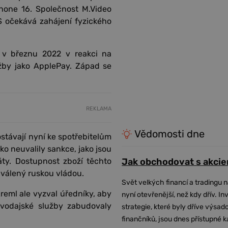
Phone 16. Společnost M.Video
S očekává zahájení fyzického
 v březnu 2022 v reakci na
užby jako ApplePay. Západ se
REKLAMA
Vědomosti dne
ostávají nyní ke spotřebitelům
ko neuvalily sankce, jako jsou
áty. Dostupnost zboží těchto
Jak obchodovat s akcie
hválený ruskou vládou.
Svět velkých financí a tradingu 
reml ale vyzval úředníky, aby
nyní otevřenější, než kdy dřív. In
avodajské služby zabudovaly
strategie, které byly dříve výsa
finančníků, jsou dnes přístupné 