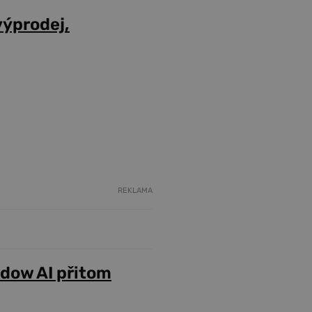
výprodej,
REKLAMA
adow AI přitom