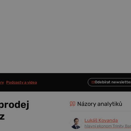
ry
Podcasty a videa
dprodej
Názory analytiků
z
Lukáš Kovanda
hlavní ekonom Trinity Ba