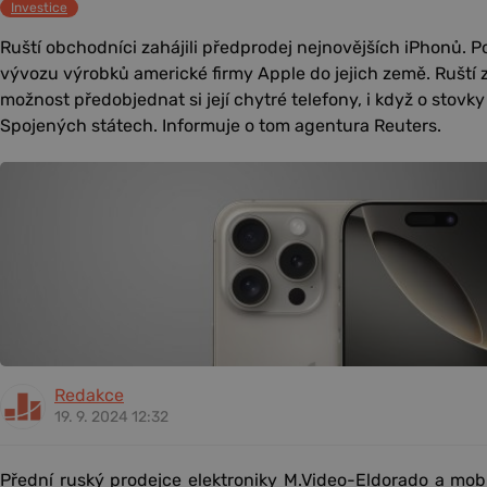
Investice
Ruští obchodníci zahájili předprodej nejnovějších iPhonů. Po
vývozu výrobků americké firmy Apple do jejich země. Ruští 
možnost předobjednat si její chytré telefony, i když o stovk
Spojených státech. Informuje o tom agentura Reuters.
Redakce
19. 9. 2024 12:32
Přední ruský prodejce elektroniky M.Video-Eldorado a mob