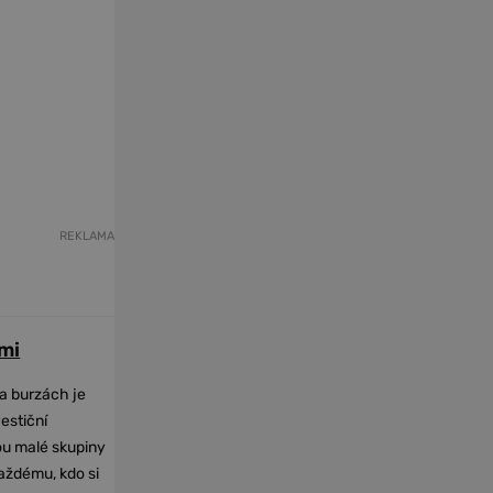
REKLAMA
mi
na burzách je
vestiční
dou malé skupiny
každému, kdo si