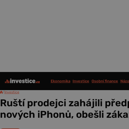
Ekonomika
Investice
Osobní finance
Názo
/
Investice
Ruští prodejci zahájili pře
nových iPhonů, obešli záka