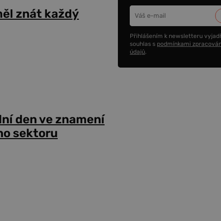
ěl znát každý
Přihlášením k newsletteru vyjadř
souhlas s
podmínkami zpracován
údajů
.
dní den ve znamení
ho sektoru