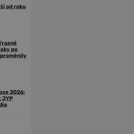
žší od roku
výrazně
zisky po
 proměnily
roce 2026:
t JYP
dia