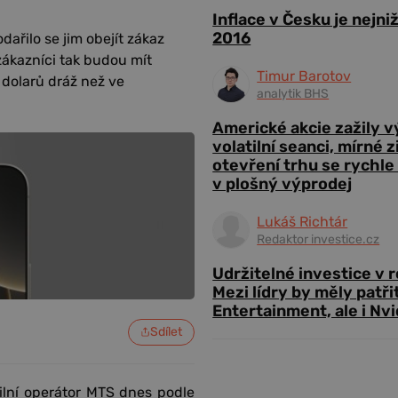
Inflace v Česku je nejni
2016
dařilo se jim obejít zákaz
zákazníci tak budou mít
Timur Barotov
y dolarů dráž než ve
analytik BHS
Americké akcie zažily 
volatilní seanci, mírné 
otevření trhu se rychle
v plošný výprodej
Lukáš Richtár
Redaktor investice.cz
Udržitelné investice v 
Mezi lídry by měly patři
Entertainment, ale i Nvi
Sdílet
ilní operátor MTS dnes podle