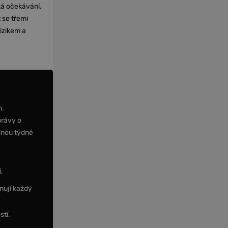
cká očekávání.
 se třemi
izikem a
m.
právy o
dnou týdně
,
nují každý
stí.