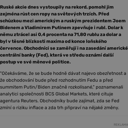
Ruské akcie dnes vystoupily na rekord, pomohl jim
zejména růst cen ropy na světových trzích. Před
schůzkou mezi americkým a ruským prezidentem Joem
Bidenem a Vladimirem Putinem zpevňuje i rubl. Dolar k
němu ztrácel asi 0,4 procenta na 71,80 rublu za dolar a
byl v těsné blízkosti maxima od konce loňského
července. Obchodníci se zaměřují i na zasedání americké
centrální banky (Fed), která ve středu oznámí další
postup ve své měnové politice.
"Očekáváme, že se bude hodně dávat najevo obezřetnost a
že obchodování bude před rozhodnutím Fedu a před
summitem Putin/Biden značně rozkolísané," poznamenali
analytici společnosti BCS Global Markets, které cituje
agentura Reuters. Obchodníky bude zajímat, zda se Fed
zmíní o riziku inflace a zda trh připraví na nějaké změny.
REKLAMA