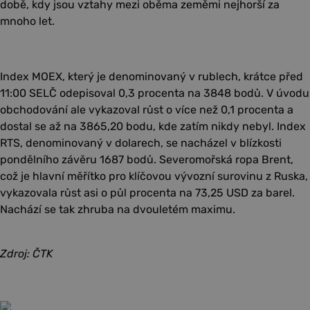
době, kdy jsou vztahy mezi oběma zeměmi nejhorší za
mnoho let.
Index MOEX, který je denominovaný v rublech, krátce před
11:00 SELČ odepisoval 0,3 procenta na 3848 bodů. V úvodu
obchodování ale vykazoval růst o více než 0,1 procenta a
dostal se až na 3865,20 bodu, kde zatím nikdy nebyl. Index
RTS, denominovaný v dolarech, se nacházel v blízkosti
pondělního závěru 1687 bodů. Severomořská ropa Brent,
což je hlavní měřítko pro klíčovou vývozní surovinu z Ruska,
vykazovala růst asi o půl procenta na 73,25 USD za barel.
Nachází se tak zhruba na dvouletém maximu.
Zdroj: ČTK