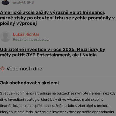
analytik BHS
Americké akcie zažily výrazně volatilní seanci,
mírné zisky po otevření trhu se rychle proměnily v
plošný výprodej
Lukáš Richtár
Redaktor investice.cz
Udržitelné investice v roce 2026: Mezi lídry by
měly patřit JYP Entertainment, ale i Nvidia
Vědomosti dne
Jak obchodovat s akciemi
Svět velkých financí a tradingu na burzách je nyní otevřenější, než kdy
dřív. Investiční strategie, které byly dříve výsadou malé skupiny
finančníků, jsou dnes přístupné každému, kdo si zřídí účet u brokera,
kterých je celá řada. Než se ale investor vrhne do světa obchodování