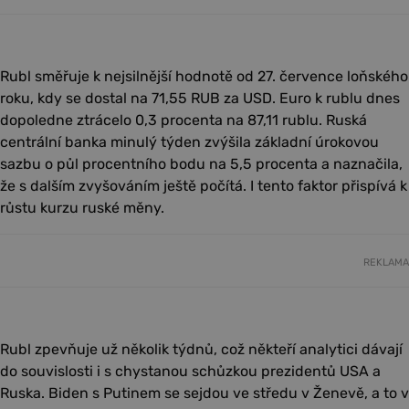
Rubl směřuje k nejsilnější hodnotě od 27. července loňského
roku, kdy se dostal na 71,55 RUB za USD. Euro k rublu dnes
dopoledne ztrácelo 0,3 procenta na 87,11 rublu. Ruská
centrální banka minulý týden zvýšila základní úrokovou
sazbu o půl procentního bodu na 5,5 procenta a naznačila,
že s dalším zvyšováním ještě počítá. I tento faktor přispívá k
růstu kurzu ruské měny.
REKLAMA
Rubl zpevňuje už několik týdnů, což někteří analytici dávají
do souvislosti i s chystanou schůzkou prezidentů USA a
Ruska. Biden s Putinem se sejdou ve středu v Ženevě, a to v