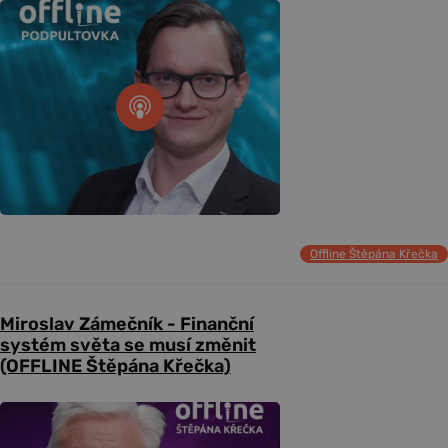
Offline Štěpána Křečka
Miroslav Zámečník - Finanční
systém světa se musí změnit
(OFFLINE Štěpána Křečka)