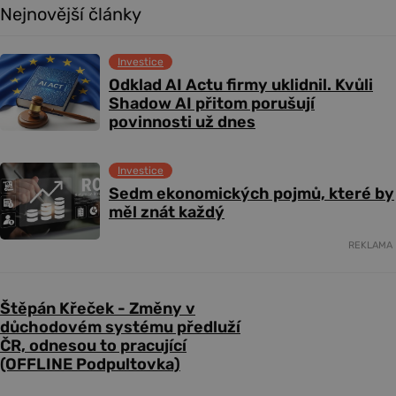
Nejnovější články
Investice
Odklad AI Actu firmy uklidnil. Kvůli
Shadow AI přitom porušují
povinnosti už dnes
Investice
Sedm ekonomických pojmů, které by
měl znát každý
REKLAMA
Štěpán Křeček - Změny v
důchodovém systému předluží
ČR, odnesou to pracující
(OFFLINE Podpultovka)