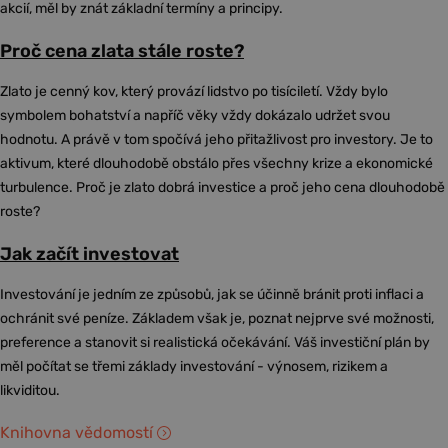
akcií, měl by znát základní termíny a principy.
Proč cena zlata stále roste?
Zlato je cenný kov, který provází lidstvo po tisíciletí. Vždy bylo
symbolem bohatství a napříč věky vždy dokázalo udržet svou
hodnotu. A právě v tom spočívá jeho přitažlivost pro investory. Je to
aktivum, které dlouhodobě obstálo přes všechny krize a ekonomické
turbulence. Proč je zlato dobrá investice a proč jeho cena dlouhodobě
roste?
Jak začít investovat
Investování je jedním ze způsobů, jak se účinně bránit proti inflaci a
ochránit své peníze. Základem však je, poznat nejprve své možnosti,
preference a stanovit si realistická očekávání. Váš investiční plán by
měl počítat se třemi základy investování - výnosem, rizikem a
likviditou.
Knihovna vědomostí