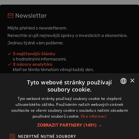
Newsletter
Mějte přehled s newsletterem.
Nenechte si ujít nejnovější zprávy o investicích a ekonomice.
Jednou týdně vám pošleme:
3 nejčtenější články
s hodnotnými informacemi,
3 názory analytiků
kteří se těmto tématům věnují každý den,
nová videa a podcasty
×
k prohloubení vašich znalostí.
Tyto webové stránky používají
soubory cookie.
CZECH
Tyto webové stránky používají soubory cookie ke zlepšení
uživatelského zážitku. Používáním našich webových stránek
CZ
souhlasíte se všemi soubory cookie v souladu s našimi zásadami
Přihlášením k newsletteru vyjadřujete svůj souhlas s
podmínkami
používání souborů cookie.
Více informací
zpracování osobních údajů
.
ZOBRAZIT PARTNERY
(1491) →
Kontakt
NEZBYTNĚ NUTNÉ SOUBORY
Zásady používání souborů cookies