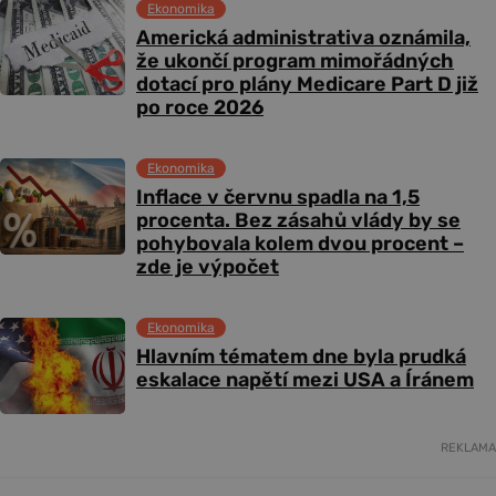
Ekonomika
Americká administrativa oznámila,
že ukončí program mimořádných
dotací pro plány Medicare Part D již
po roce 2026
Ekonomika
Inflace v červnu spadla na 1,5
procenta. Bez zásahů vlády by se
pohybovala kolem dvou procent –
zde je výpočet
Ekonomika
Hlavním tématem dne byla prudká
eskalace napětí mezi USA a Íránem
REKLAMA