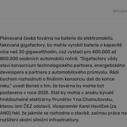
REKLAMA
Plánovaná česká továrna na baterie do elektromobilů,
takzvaná gigafactory, by mohla vyrobit baterie o kapacitě
více než 30 gigawatthodin, což vystačí pro 400.000 až
800.000 osobních automobilů ročně. "Gigafactory vždy
staví konsorcium technologického partnera, energetického
developera a partnera z automobilového průmyslu. Rádi
bychom rozhodnutí o finálním konsorciu dali do konce
roku," uvedl Beneš s tím, že továrna by mohla být
postavena v roce 2025. Stát by mohla v areálu bývalé
hnědouhelné elektrárny Prunéřov 1 na Chomutovsku,
kterou loni ČEZ odstavil. Vicepremiér Karel Havlíček (za
ANO) řekl, že jakmile se rozhodne o stavbě, začnou práce na
rozšíření okolní silniční infrastruktury.