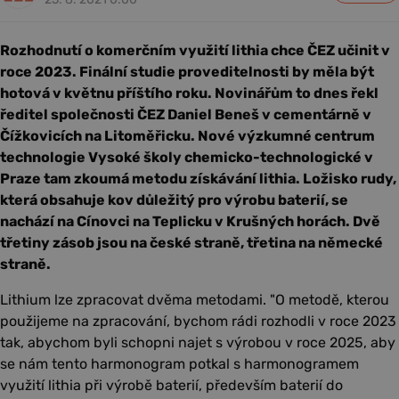
Rozhodnutí o komerčním využití lithia chce ČEZ učinit v
roce 2023. Finální studie proveditelnosti by měla být
hotová v květnu příštího roku. Novinářům to dnes řekl
ředitel společnosti ČEZ Daniel Beneš v cementárně v
Čížkovicích na Litoměřicku. Nové výzkumné centrum
technologie Vysoké školy chemicko-technologické v
Praze tam zkoumá metodu získávání lithia. Ložisko rudy,
která obsahuje kov důležitý pro výrobu baterií, se
nachází na Cínovci na Teplicku v Krušných horách. Dvě
třetiny zásob jsou na české straně, třetina na německé
straně.
Lithium lze zpracovat dvěma metodami. "O metodě, kterou
použijeme na zpracování, bychom rádi rozhodli v roce 2023
tak, abychom byli schopni najet s výrobou v roce 2025, aby
se nám tento harmonogram potkal s harmonogramem
využití lithia při výrobě baterií, především baterií do