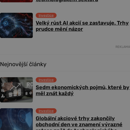
Investice
Velký růst AI akcií se zastavuje. Trhy
prudce mění názor
REKLAMA
Nejnovější články
Investice
Sedm ekonomických pojmů, které by
měl znát každý
Investice
Globální akciové trhy zakončily
obchodní den ve znamení výrazné