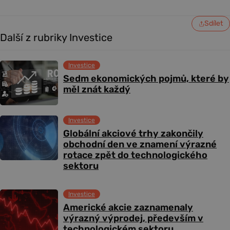
Sdílet
Další z rubriky Investice
Investice
Sedm ekonomických pojmů, které by
měl znát každý
Investice
Globální akciové trhy zakončily
obchodní den ve znamení výrazné
rotace zpět do technologického
sektoru
Investice
Americké akcie zaznamenaly
výrazný výprodej, především v
technologickém sektoru