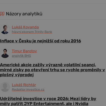
Názory analytiků
Lukáš Kovanda
hlavní ekonom Trinity Bank
Inflace v Česku je nejnižší od roku 2016
Timur Barotov
analytik BHS
Americké akcie zažily výrazně volatilní seanci,
mírné zisky po otevření trhu se rychle proměnily v
plošný výprodej
Lukáš Richtár
Redaktor investice.cz
Udržitelné investice v roce 2026: Mezi lídry by
měly patřit JYP Entertainment, ale i Nvidia