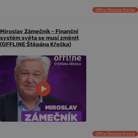
Offline Štěpána Křečka
Miroslav Zámečník - Finanční
systém světa se musí změnit
(OFFLINE Štěpána Křečka)
Offline Štěpána Křečka