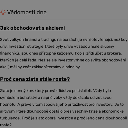
Vědomosti dne
Jak obchodovat s akciemi
Svět velkých financí a tradingu na burzách je nyní otevřenější, než kdy
dřív. Investiční strategie, které byly dříve výsadou malé skupiny
finančníků, jsou dnes přístupné každému, kdo si zřídí účet u brokera,
kterých je celá řada. Než se ale investor vrhne do světa obchodování
akcií, měl by znát základní termíny a principy.
Proč cena zlata stále roste?
Zlato je cenný kov, který provází lidstvo po tisíciletí. Vždy bylo
symbolem bohatství a napříč věky vždy dokázalo udržet svou
hodnotu. A právě v tom spočívá jeho přitažlivost pro investory. Je to
aktivum, které dlouhodobě obstálo přes všechny krize a ekonomické
turbulence. Proč je zlato dobrá investice a proč jeho cena dlouhodobě
roste?