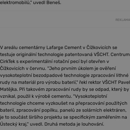
elektromobilů," uvedl Beneš.
REKLAMA
V areálu cementárny Lafarge Cement v Čížkovicích se
testuje originální technologie patentovaná VŠCHT. Centrum
CirkTek s experimentální rotační pecí byl otevřen v
Čížkovicích v červnu. "Jeho prvním úkolem je ověření
vysokoteplotní bezodpadové technologie zpracování lithné
rudy na materiál pro výrobu baterií," řekl rektor VŠCHT Pavel
Matějka. Při takovém zpracování rudy by se odpad, který by
vznikal, použil k výrobě cementu. "Vysokoteplotní
technologie chceme vyzkoušet na přepracování použitých
baterií, zpracování popílku, panelů ze solárních elektráren,
je to součást širšího projektu se specifickým zaměřením na
Ústecký kraj," uvedl. Druhá metoda je louhování.