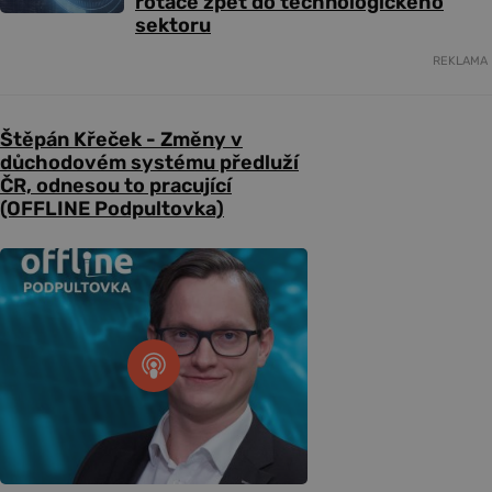
rotace zpět do technologického
sektoru
REKLAMA
Štěpán Křeček - Změny v
důchodovém systému předluží
ČR, odnesou to pracující
(OFFLINE Podpultovka)