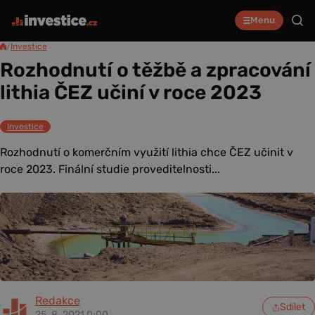
Menu
/
Investice
Rozhodnutí o těžbě a zpracování
lithia ČEZ učiní v roce 2023
Investice
Rozhodnutí o komerčním využití lithia chce ČEZ učinit v
roce 2023. Finální studie proveditelnosti...
Redakce
Sdílet
25. 8. 2021 0:00