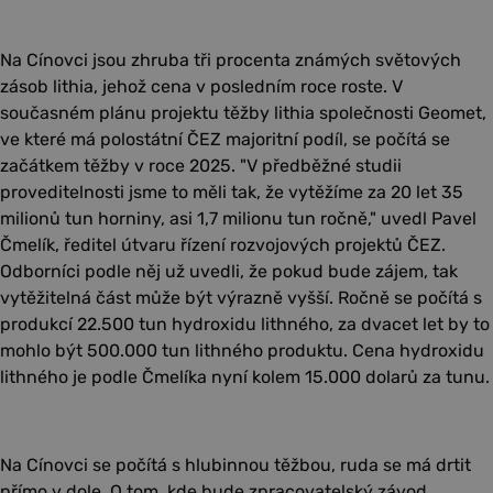
Na Cínovci jsou zhruba tři procenta známých světových
zásob lithia, jehož cena v posledním roce roste. V
současném plánu projektu těžby lithia společnosti Geomet,
ve které má polostátní ČEZ majoritní podíl, se počítá se
začátkem těžby v roce 2025. "V předběžné studii
proveditelnosti jsme to měli tak, že vytěžíme za 20 let 35
milionů tun horniny, asi 1,7 milionu tun ročně," uvedl Pavel
Čmelík, ředitel útvaru řízení rozvojových projektů ČEZ.
Odborníci podle něj už uvedli, že pokud bude zájem, tak
vytěžitelná část může být výrazně vyšší. Ročně se počítá s
produkcí 22.500 tun hydroxidu lithného, za dvacet let by to
mohlo být 500.000 tun lithného produktu. Cena hydroxidu
lithného je podle Čmelíka nyní kolem 15.000 dolarů za tunu.
Na Cínovci se počítá s hlubinnou těžbou, ruda se má drtit
přímo v dole. O tom, kde bude zpracovatelský závod,