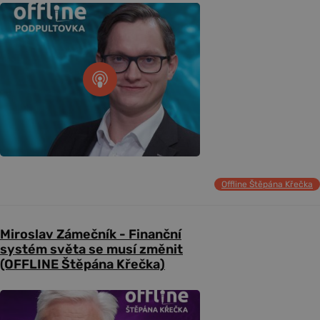
Offline Štěpána Křečka
Miroslav Zámečník - Finanční
systém světa se musí změnit
(OFFLINE Štěpána Křečka)