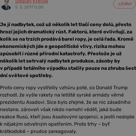
Štěpán Křeček
Sdílet
5. 5. 2017 0:00
Je jí nadbytek, což už několik let tlačí ceny dolů, přesto
hrozí jejich dramatický růst. Faktorů, které ovlivňují, za
kolik se na trzích prodává barel ropy, je celá řada. Kromě
ekonomických jde o geopolitické vlivy, rizika mohou
způsobit i různé přírodní katastrofy. Přestože je už
několik let setrvalý nadbytek produkce, zásoby by
v případě totálního výpadku stačily pouze na zhruba šest
dní světové spotřeby.
Proto ceny ropy vystřelily vzhůru poté, co Donald Trump
rozhodl, že vyšle rakety na letiště syrské armády věrné
prezidentu Asadovi. Sice bylo zřejmé, že se nic zásadního
nestane, zároveň však nikdo nemohl vědět, jaká bude
reakce Rusů, kteří jsou Asadovými spojenci, a jestli nedojde
k nějakým odvetným opatřením. Proto trhy – byť
krátkodobě – prudce zareagovaly.