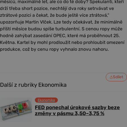
měsíců, maximálně let, ale co do té doby? Spekulanti, kteří
drží třeba short pozice, nechtějí dva roky setrvávat ve
ztrátové pozici a čekat, že bude ještě více ztrátová,“
upozorňuje Martin Vlček. Lze tedy očekávat, že minimálně
příští měsíce budou spíše turbulentní. S cenou ropy může
hodně zahýbat zasedání OPEC, které má proběhnout 25.
Května. Kartel by mohl prodloužit nebo prohloubit omezení
produkce, což by cenu ropy vyhnalo znovu nahoru.
Sdílet
Další z rubriky Ekonomika
Ekonomika
FED ponechal úrokové sazby beze
změny v pásmu 3,50–3,75 %