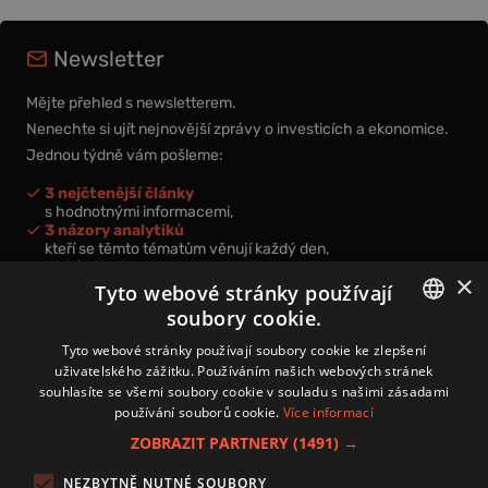
Newsletter
Mějte přehled s newsletterem.
Nenechte si ujít nejnovější zprávy o investicích a ekonomice.
Jednou týdně vám pošleme:
3 nejčtenější články
s hodnotnými informacemi,
3 názory analytiků
kteří se těmto tématům věnují každý den,
nová videa a podcasty
×
k prohloubení vašich znalostí.
Tyto webové stránky používají
soubory cookie.
CZECH
Tyto webové stránky používají soubory cookie ke zlepšení
uživatelského zážitku. Používáním našich webových stránek
CZ
souhlasíte se všemi soubory cookie v souladu s našimi zásadami
Přihlášením k newsletteru vyjadřujete svůj souhlas s
podmínkami
používání souborů cookie.
Více informací
zpracování osobních údajů
.
ZOBRAZIT PARTNERY
(1491) →
Kontakt
NEZBYTNĚ NUTNÉ SOUBORY
Zásady používání souborů cookies