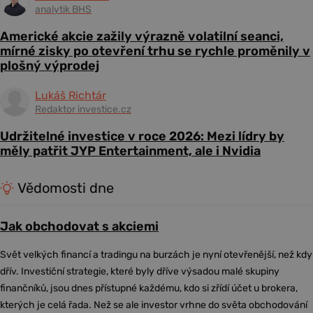
analytik BHS
Americké akcie zažily výrazně volatilní seanci,
mírné zisky po otevření trhu se rychle proměnily v
plošný výprodej
Lukáš Richtár
Redaktor investice.cz
Udržitelné investice v roce 2026: Mezi lídry by
měly patřit JYP Entertainment, ale i Nvidia
Vědomosti dne
Jak obchodovat s akciemi
Svět velkých financí a tradingu na burzách je nyní otevřenější, než kdy
dřív. Investiční strategie, které byly dříve výsadou malé skupiny
finančníků, jsou dnes přístupné každému, kdo si zřídí účet u brokera,
kterých je celá řada. Než se ale investor vrhne do světa obchodování