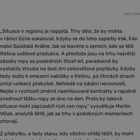
REKLAMA
„Situace v regionu je napjatá. Trhy děsí, že by mohla
v rámci Sýrie eskalovat. Kdyby se do toho zapletly Irák, Írán
nebo Saúdská Arábie, tak se bavíme o zemích, kde se těží
třetina světové produkce. A přestože jsou na trhu největší
zásoby ropy za posledních třicet let, paradoxně by
vystačily zhruba na šest dní celosvětové poptávky. Kdyby
tedy došlo k omezení nabídky o třetinu, po čtrnácti dnech
zmizí veškerý přebytek. Nehledě na lokální nerovnosti.
Nejde v rychlosti změnit nasmlouvané kontrakty a rapidně
zvednout těžbu ropy ze dne na den. Proto by taková
situace mohl zapůsobit růst cen ropy,“ vysvětluje Martin
Vlček, analytik BHS, jak se trhy v podobných momentech
chovají.
Z přebytku, a tedy stavu, kdy všichni chtějí těžit, by mohl