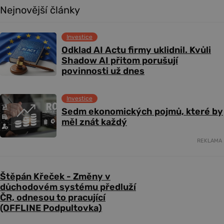
Nejnovější články
Investice
Odklad AI Actu firmy uklidnil. Kvůli
Shadow AI přitom porušují
povinnosti už dnes
Investice
Sedm ekonomických pojmů, které by
měl znát každý
REKLAMA
Štěpán Křeček - Změny v
důchodovém systému předluží
ČR, odnesou to pracující
(OFFLINE Podpultovka)