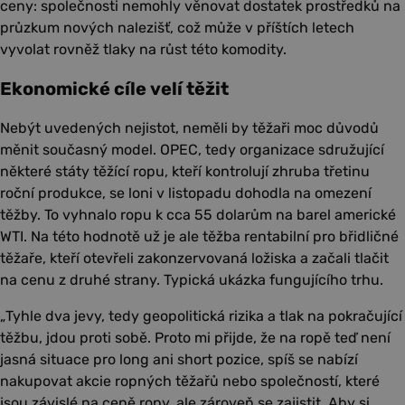
ceny: společnosti nemohly věnovat dostatek prostředků na
průzkum nových nalezišť, což může v příštích letech
vyvolat rovněž tlaky na růst této komodity.
Ekonomické cíle velí těžit
Nebýt uvedených nejistot, neměli by těžaři moc důvodů
měnit současný model. OPEC, tedy organizace sdružující
některé státy těžící ropu, kteří kontrolují zhruba třetinu
roční produkce, se loni v listopadu dohodla na omezení
těžby. To vyhnalo ropu k cca 55 dolarům na barel americké
WTI. Na této hodnotě už je ale těžba rentabilní pro břidličné
těžaře, kteří otevřeli zakonzervovaná ložiska a začali tlačit
na cenu z druhé strany. Typická ukázka fungujícího trhu.
„Tyhle dva jevy, tedy geopolitická rizika a tlak na pokračující
těžbu, jdou proti sobě. Proto mi přijde, že na ropě teď není
jasná situace pro long ani short pozice, spíš se nabízí
nakupovat akcie ropných těžařů nebo společností, které
jsou závislé na ceně ropy, ale zároveň se zajistit. Aby si