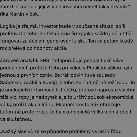
zamkl její cenu a její vliv na investici neměl tak velký vliv,“
říká Martin Vlček.
Logika je zřejmá. Investor bude v současné situaci spíš
profitovat z toho, že těžaři jsou firmy jako každé jiné: chtějí
fungovat za účelem generování zisku. Ten se potom každý
rok přelévá do hodnoty akcie.
Zároveň analytik BHS nedoporučuje geopolitické vlivy
podceňovat, protože třeba při válce v Perském zálivu bylo
jednou z prvních zpráv, že Irák obvinil své sousedy,
Saúdskou Arábii a Kuvajt, z toho, že nadměrně těží ropu. To
je analogická informace k dnešku, protože naprosto všichni
těží víc, ropy je nadbytek a je to určitý způsob ekonomické
války proti Iráku a Iránu. Ekonomicky to Irák ohrožuje.
Latentně proto hrozí, že by ekonomická válka mohla přejít
ve skutečnou.
„Každý sice ví, že se případné problémy vyřeší v řádu