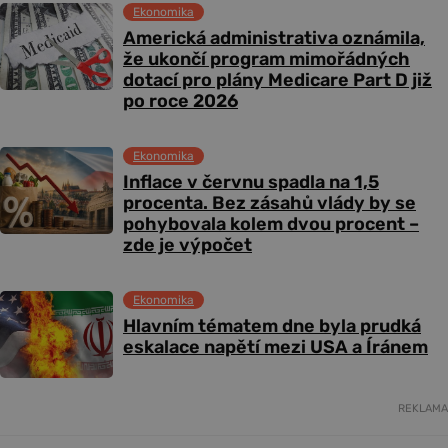
Ekonomika
Americká administrativa oznámila,
že ukončí program mimořádných
dotací pro plány Medicare Part D již
po roce 2026
Ekonomika
Inflace v červnu spadla na 1,5
procenta. Bez zásahů vlády by se
pohybovala kolem dvou procent –
zde je výpočet
Ekonomika
Hlavním tématem dne byla prudká
eskalace napětí mezi USA a Íránem
REKLAMA