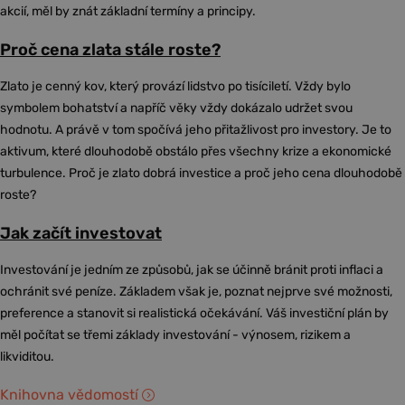
akcií, měl by znát základní termíny a principy.
Proč cena zlata stále roste?
Zlato je cenný kov, který provází lidstvo po tisíciletí. Vždy bylo
symbolem bohatství a napříč věky vždy dokázalo udržet svou
hodnotu. A právě v tom spočívá jeho přitažlivost pro investory. Je to
aktivum, které dlouhodobě obstálo přes všechny krize a ekonomické
turbulence. Proč je zlato dobrá investice a proč jeho cena dlouhodobě
roste?
Jak začít investovat
Investování je jedním ze způsobů, jak se účinně bránit proti inflaci a
ochránit své peníze. Základem však je, poznat nejprve své možnosti,
preference a stanovit si realistická očekávání. Váš investiční plán by
měl počítat se třemi základy investování - výnosem, rizikem a
likviditou.
Knihovna vědomostí