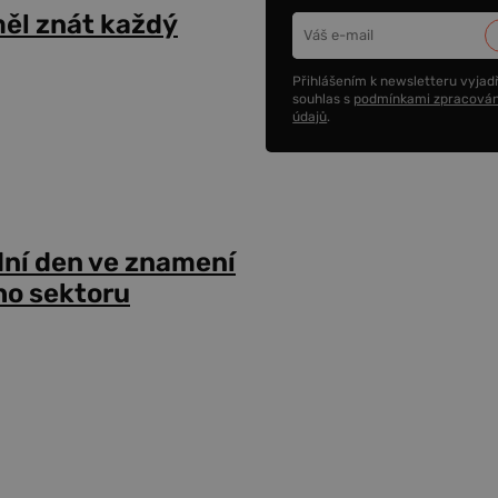
ěl znát každý
Přihlášením k newsletteru vyjadř
souhlas s
podmínkami zpracován
údajů
.
dní den ve znamení
ho sektoru