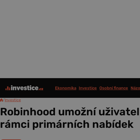
Ekonomika
Investice
Osobní finance
Názo
/
Investice
Robinhood umožní uživate
rámci primárních nabídek