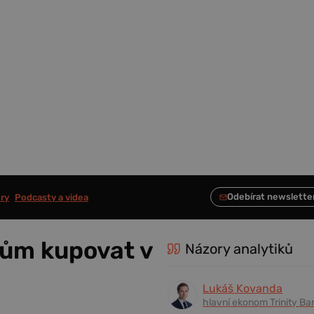
ry
Podcasty a videa
lům kupovat v
Názory analytiků
Lukáš Kovanda
hlavní ekonom Trinity Ba