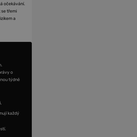
cká očekávání.
 se třemi
izikem a
m.
právy o
dnou týdně
,
nují každý
stí.