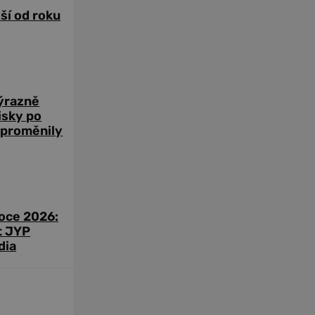
žší od roku
výrazně
zisky po
 proměnily
roce 2026:
t JYP
dia