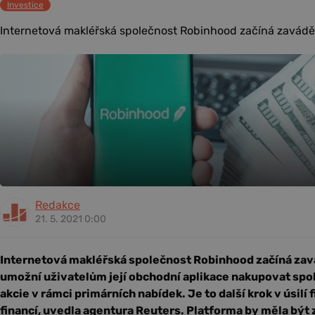
Investice
Internetová makléřská společnost Robinhood začíná zavádět
Redakce
21. 5. 2021 0:00
Internetová makléřská společnost Robinhood začíná zav
umožní uživatelům její obchodní aplikace nakupovat spolu
akcie v rámci primárních nabídek. Je to další krok v úsilí
financí, uvedla agentura Reuters. Platforma by měla bý