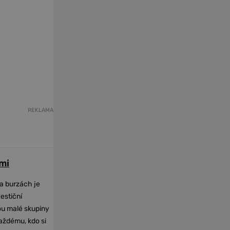
REKLAMA
mi
na burzách je
vestiční
dou malé skupiny
každému, kdo si