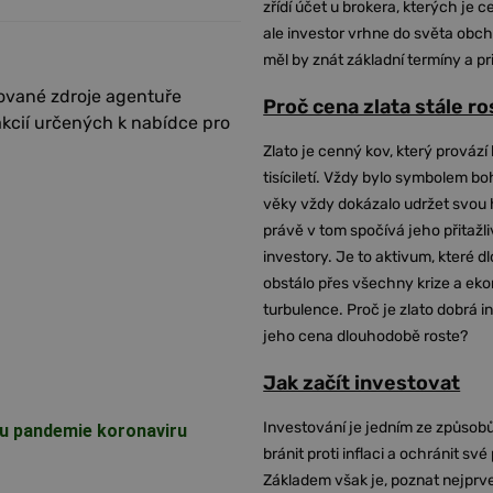
zřídí účet u brokera, kterých je c
ale investor vrhne do světa obch
měl by znát základní termíny a pr
mované zdroje agentuře
Proč cena zlata stále r
akcií určených k nabídce pro
Zlato je cenný kov, který provází 
tisíciletí. Vždy bylo symbolem bo
věky vždy dokázalo udržet svou 
právě v tom spočívá jeho přitažli
investory. Je to aktivum, které 
obstálo přes všechny krize a ek
turbulence. Proč je zlato dobrá i
jeho cena dlouhodobě roste?
Jak začít investovat
Investování je jedním ze způsobů
hu pandemie koronaviru
bránit proti inflaci a ochránit své
Základem však je, poznat nejprv