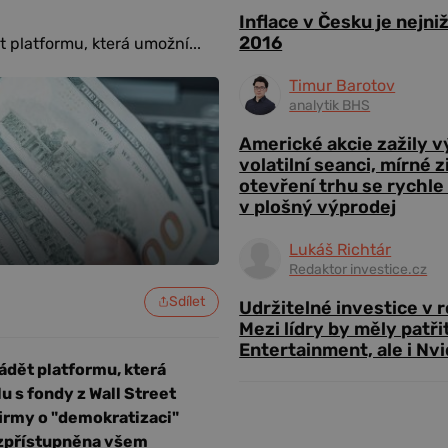
Inflace v Česku je nejni
2016
 platformu, která umožní...
Timur Barotov
analytik BHS
Americké akcie zažily 
volatilní seanci, mírné 
otevření trhu se rychle
v plošný výprodej
Lukáš Richtár
Redaktor investice.cz
Sdílet
Udržitelné investice v 
Mezi lídry by měly patři
Entertainment, ale i Nvi
ádět platformu, která
 s fondy z Wall Street
 firmy o "demokratizaci"
t zpřístupněna všem