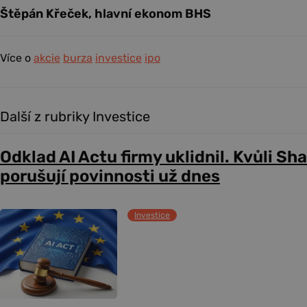
Štěpán Křeček, hlavní ekonom BHS
Více o
akcie
burza
investice
ipo
Další z rubriky Investice
Odklad AI Actu firmy uklidnil. Kvůli Sh
porušují povinnosti už dnes
Investice