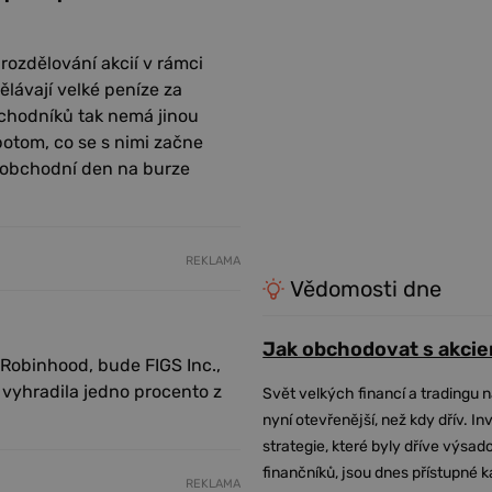
i rozdělování akcií v rámci
ělávají velké peníze za
chodníků tak nemá jinou
otom, co se s nimi začne
í obchodní den na burze
REKLAMA
Vědomosti dne
Jak obchodovat s akcie
 Robinhood, bude FIGS Inc.,
 vyhradila jedno procento z
Svět velkých financí a tradingu 
nyní otevřenější, než kdy dřív. In
strategie, které byly dříve výsa
finančníků, jsou dnes přístupné 
REKLAMA