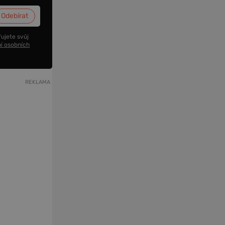
ujete svůj
í osobních
REKLAMA