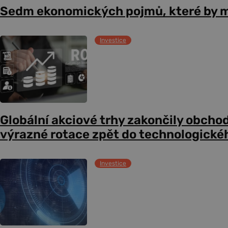
Sedm ekonomických pojmů, které by m
Investice
Globální akciové trhy zakončily obcho
výrazné rotace zpět do technologické
Investice