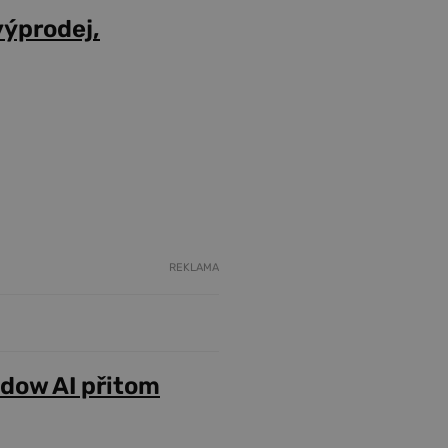
výprodej,
REKLAMA
adow AI přitom