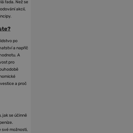
elá řada. Než se
odování akcií,
incipy.
oste?
lidstvo po
hatství a napříč
hodnotu. A
vost pro
dlouhodobě
onomické
nvestice a proč
, jak se účinně
 peníze.
e své možnosti,