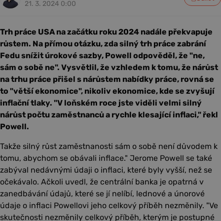
21. 3. 2024 0:00
Trh práce USA na začátku roku 2024 nadále překvapuje
růstem. Na přímou otázku, zda silný trh práce zabrání
Fedu snížit úrokové sazby, Powell odpověděl, že "ne,
sám o sobě ne". Vysvětlil, že vzhledem k tomu, že nárůst
na trhu práce přišel s nárůstem nabídky práce, rovná se
to "větší ekonomice", nikoliv ekonomice, kde se zvyšují
inflační tlaky. "V loňském roce jste viděli velmi silný
nárůst počtu zaměstnanců a rychle klesající inflaci," řekl
Powell.
Takže silný růst zaměstnanosti sám o sobě není důvodem k
tomu, abychom se obávali inflace." Jerome Powell se také
zabýval nedávnými údaji o inflaci, které byly vyšší, než se
očekávalo. Ačkoli uvedl, že centrální banka je opatrná v
zanedbávání údajů, které se jí nelíbí, lednové a únorové
údaje o inflaci Powellovi jeho celkový příběh nezměnily. "Ve
skutečnosti nezměnily celkový příběh, kterým je postupné