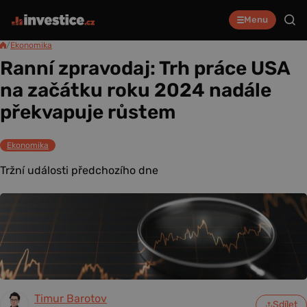
Menu
/
Ekonomika
Ranní zpravodaj: Trh práce USA
na začátku roku 2024 nadále
překvapuje růstem
Ekonomika
Tržní události předchozího dne
Timur Barotov
Sdílet