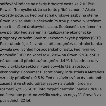
snižování inflace na někdy hrbolaté cestě ke 2 %," řekl
Powell. "Nemyslím si, že se tento příběh změnil." Akcie
vzrostly poté, co Fed ponechal úrokové sazby na stejné
úrovni a v souladu s očekáváním trhu plánoval v letošním
roce tři snížení úrokových sazeb. Současně s oznámením
své politiky Fed zveřejnil aktualizované ekonomické
prognózy ve svém Souhrnu ekonomických projekcí (SEP).
Pozoruhodné je, že v rámci této prognózy centrální banka
zvýšila svůj výhled hospodářského růstu. Fed nyní vidí
nominální HDP na konci roku 2024 na úrovni 2,1 %, což je
nárůst oproti předchozí prognóze 1,4 %. Následnou rallye
vedly cyklické sektory, které obvykle těží z rostoucí
ekonomiky: Consumer Discretionary, Industrials a Materials
vzrostly přibližně o 0,5 %. Fed na závěr svého dvoudenního
zasedání ve středu udržel sazby na stabilní úrovni v
rozmezí 5,25-5,50 %. Toto rozpětí centrální banka udržuje
od července poté, co zvýšila sazby na nejvyšší úroveň za
posledních 22 let.