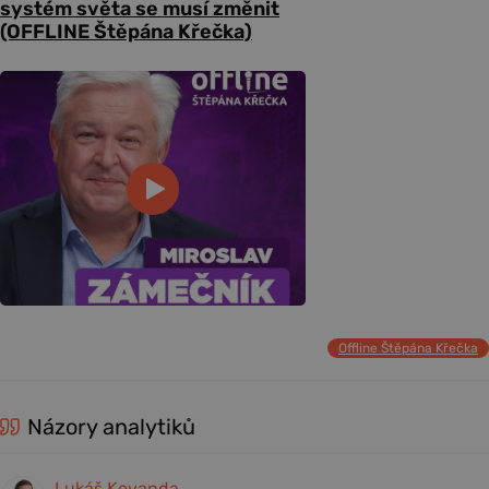
systém světa se musí změnit
(OFFLINE Štěpána Křečka)
Offline Štěpána Křečka
Názory analytiků
Lukáš Kovanda