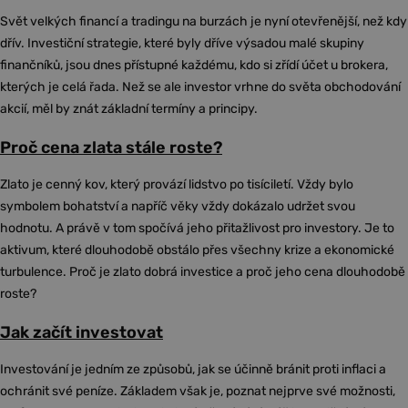
Svět velkých financí a tradingu na burzách je nyní otevřenější, než kdy
dřív. Investiční strategie, které byly dříve výsadou malé skupiny
finančníků, jsou dnes přístupné každému, kdo si zřídí účet u brokera,
kterých je celá řada. Než se ale investor vrhne do světa obchodování
akcií, měl by znát základní termíny a principy.
Proč cena zlata stále roste?
Zlato je cenný kov, který provází lidstvo po tisíciletí. Vždy bylo
symbolem bohatství a napříč věky vždy dokázalo udržet svou
hodnotu. A právě v tom spočívá jeho přitažlivost pro investory. Je to
aktivum, které dlouhodobě obstálo přes všechny krize a ekonomické
turbulence. Proč je zlato dobrá investice a proč jeho cena dlouhodobě
roste?
Jak začít investovat
Investování je jedním ze způsobů, jak se účinně bránit proti inflaci a
ochránit své peníze. Základem však je, poznat nejprve své možnosti,