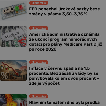
Ekonomika
FED ponechal úrokové sazby beze
změny v pásmu 3,50–3,75 %
Ekonomika
Americká administrativa oznámila,
že ukončí program mimořádných
dotací pro plány Medicare Part D již
po roce 2026
Ekonomika
Inflace v červnu spadla na 1,5
procenta. Bez zásahů vlády by se
pohybovala kolem dvou procent –
zde je výpočet
Ekonomika
Hlavním tématem dne byla prudká