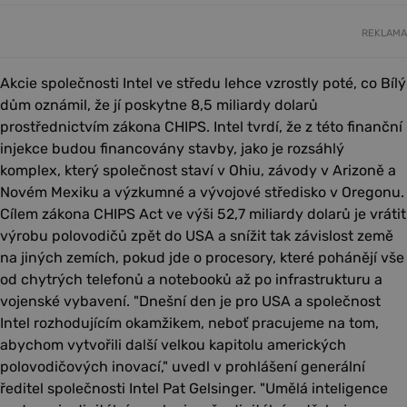
REKLAMA
Akcie společnosti Intel ve středu lehce vzrostly poté, co Bílý
dům oznámil, že jí poskytne 8,5 miliardy dolarů
prostřednictvím zákona CHIPS. Intel tvrdí, že z této finanční
injekce budou financovány stavby, jako je rozsáhlý
komplex, který společnost staví v Ohiu, závody v Arizoně a
Novém Mexiku a výzkumné a vývojové středisko v Oregonu.
Cílem zákona CHIPS Act ve výši 52,7 miliardy dolarů je vrátit
výrobu polovodičů zpět do USA a snížit tak závislost země
na jiných zemích, pokud jde o procesory, které pohánějí vše
od chytrých telefonů a notebooků až po infrastrukturu a
vojenské vybavení. "Dnešní den je pro USA a společnost
Intel rozhodujícím okamžikem, neboť pracujeme na tom,
abychom vytvořili další velkou kapitolu amerických
polovodičových inovací," uvedl v prohlášení generální
ředitel společnosti Intel Pat Gelsinger. "Umělá inteligence