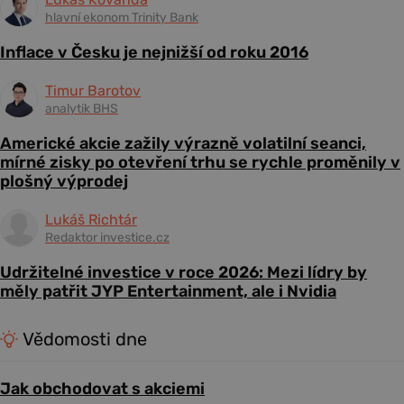
hlavní ekonom Trinity Bank
Inflace v Česku je nejnižší od roku 2016
Timur Barotov
analytik BHS
Americké akcie zažily výrazně volatilní seanci,
mírné zisky po otevření trhu se rychle proměnily v
plošný výprodej
Lukáš Richtár
Redaktor investice.cz
Udržitelné investice v roce 2026: Mezi lídry by
měly patřit JYP Entertainment, ale i Nvidia
Vědomosti dne
Jak obchodovat s akciemi