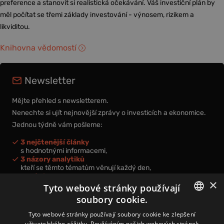
preference a stanovit si realistická očekávání. Váš investiční plán by
měl počítat se třemi základy investování - výnosem, rizikem a
likviditou.
Knihovna vědomostí
Newsletter
Mějte přehled s newsletterem.
Nenechte si ujít nejnovější zprávy o investicích a ekonomice.
Jednou týdně vám pošleme:
3 nejčtenější články
s hodnotnými informacemi,
3 názory analytiků
kteří se těmto tématům věnují každý den,
nová videa a podcasty
×
k prohloubení vašich znalostí.
Tyto webové stránky používají
soubory cookie.
CZECH
Tyto webové stránky používají soubory cookie ke zlepšení
uživatelského zážitku. Používáním našich webových stránek