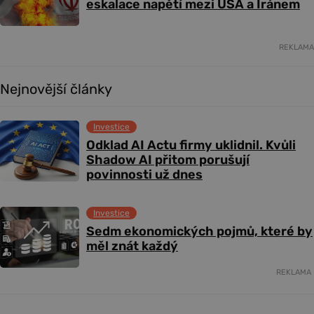
eskalace napětí mezi USA a Íránem
REKLAMA
Nejnovější články
Investice
Odklad AI Actu firmy uklidnil. Kvůli
Shadow AI přitom porušují
povinnosti už dnes
Investice
Sedm ekonomických pojmů, které by
měl znát každý
REKLAMA