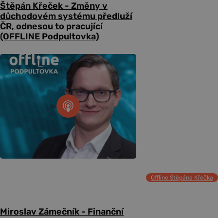
Štěpán Křeček - Změny v
důchodovém systému předluží
ČR, odnesou to pracující
(OFFLINE Podpultovka)
Offline Štěpána Křečka
Miroslav Zámečník - Finanční