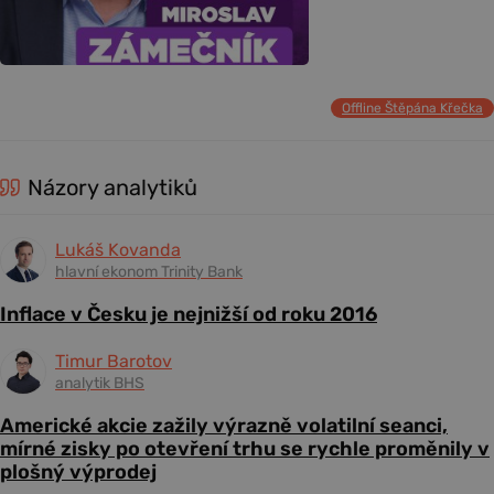
Offline Štěpána Křečka
Názory analytiků
Lukáš Kovanda
hlavní ekonom Trinity Bank
Inflace v Česku je nejnižší od roku 2016
Timur Barotov
analytik BHS
Americké akcie zažily výrazně volatilní seanci,
mírné zisky po otevření trhu se rychle proměnily v
plošný výprodej