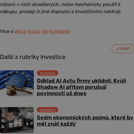
názorů v nich obsažených, nelze mechanicky použít k
nákupu, prodeji či jiné dispozici s investičními nástroji.
Více o
akcie
burza
ipo
komodity
Sdílet
Další z rubriky Investice
Investice
Odklad AI Actu firmy uklidnil. Kvůli
Shadow AI přitom porušují
povinnosti už dnes
Investice
Sedm ekonomických pojmů, které by
měl znát každý