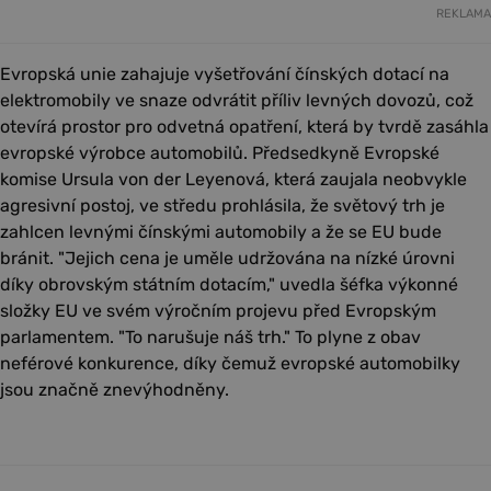
REKLAMA
Evropská unie zahajuje vyšetřování čínských dotací na
elektromobily ve snaze odvrátit příliv levných dovozů, což
otevírá prostor pro odvetná opatření, která by tvrdě zasáhla
evropské výrobce automobilů. Předsedkyně Evropské
komise Ursula von der Leyenová, která zaujala neobvykle
agresivní postoj, ve středu prohlásila, že světový trh je
zahlcen levnými čínskými automobily a že se EU bude
bránit. "Jejich cena je uměle udržována na nízké úrovni
díky obrovským státním dotacím," uvedla šéfka výkonné
složky EU ve svém výročním projevu před Evropským
parlamentem. "To narušuje náš trh." To plyne z obav
neférové konkurence, díky čemuž evropské automobilky
jsou značně znevýhodněny.