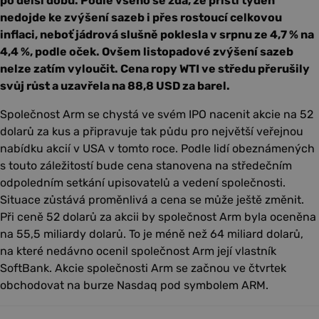
po delší dobu. Podle všeho se zdá, že příští týden
nedojde ke zvýšení sazeb i přes rostoucí celkovou
inflaci, neboť jádrová slušně poklesla v srpnu ze 4,7 % na
4,4 %, podle oček. Ovšem listopadové zvýšení sazeb
nelze zatím vyloučit. Cena ropy WTI ve středu přerušily
svůj růst a uzavřela na 88,8 USD za barel.
Společnost Arm se chystá ve svém IPO nacenit akcie na 52
dolarů za kus a připravuje tak půdu pro největší veřejnou
nabídku akcií v USA v tomto roce. Podle lidí obeznámených
s touto záležitostí bude cena stanovena na středečním
odpoledním setkání upisovatelů a vedení společnosti.
Situace zůstává proměnlivá a cena se může ještě změnit.
Při ceně 52 dolarů za akcii by společnost Arm byla oceněna
na 55,5 miliardy dolarů. To je méně než 64 miliard dolarů,
na které nedávno ocenil společnost Arm její vlastník
SoftBank. Akcie společnosti Arm se začnou ve čtvrtek
obchodovat na burze Nasdaq pod symbolem ARM.