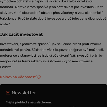
symbolem bohatství a napříč věky vždy dokázalo udržet svou
hodnotu. A právě v tom spočívá jeho přitažlivost pro investory. Je to
aktivum, které dlouhodobě obstálo přes všechny krize a ekonomické
turbulence. Proč je zlato dobrá investice a proč jeho cena dlouhodobě
roste?
Jak začít investovat
Investování je jedním ze způsobů, jak se účinně bránit proti inflaci a
ochránit své peníze. Základem však je, poznat nejprve své možnosti,
preference a stanovit si realistická očekávání. Váš investiční plán by
měl počítat se třemi základy investování - výnosem, rizikem a
likviditou.
Knihovna vědomostí
Newsletter
Mějte přehled s newsletterem.