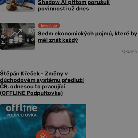
Shadow AI přitom porušují
povinnosti už dnes
Investice
Sedm ekonomických pojmů, které by
měl znát každý
REKLAMA
Štěpán Křeček - Změny v
důchodovém systému předluží
ČR, odnesou to pracující
(OFFLINE Podpultovka)