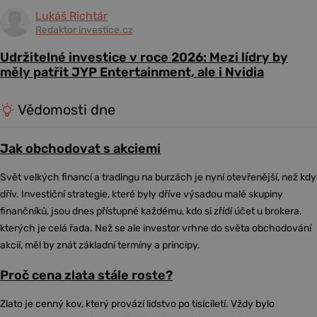
Lukáš Richtár
Redaktor investice.cz
Udržitelné investice v roce 2026: Mezi lídry by
měly patřit JYP Entertainment, ale i Nvidia
Vědomosti dne
Jak obchodovat s akciemi
Svět velkých financí a tradingu na burzách je nyní otevřenější, než kdy
dřív. Investiční strategie, které byly dříve výsadou malé skupiny
finančníků, jsou dnes přístupné každému, kdo si zřídí účet u brokera,
kterých je celá řada. Než se ale investor vrhne do světa obchodování
akcií, měl by znát základní termíny a principy.
Proč cena zlata stále roste?
Zlato je cenný kov, který provází lidstvo po tisíciletí. Vždy bylo