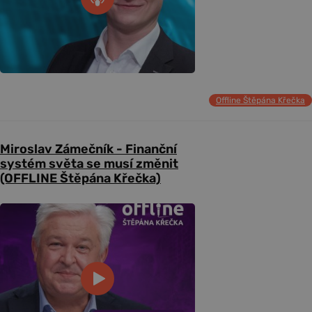
Offline Štěpána Křečka
Miroslav Zámečník - Finanční
systém světa se musí změnit
(OFFLINE Štěpána Křečka)