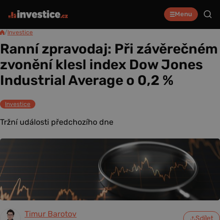
Menu
/
Investice
Ranní zpravodaj: Při závěrečném
zvonění klesl index Dow Jones
Industrial Average o 0,2 %
Investice
Tržní události předchozího dne
Timur Barotov
Sdílet