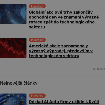
Investice
Globální akciové trhy zakončily
obchodní den ve znamení výrazné
rotace zpět do technologického
sektoru
Investice
Americké akcie zaznamenaly
výrazný výprodej, především v
technologickém sektoru
REKLAMA
Nejnovější články
Investice
Odklad AI Actu firmy uklidnil. Kvůli