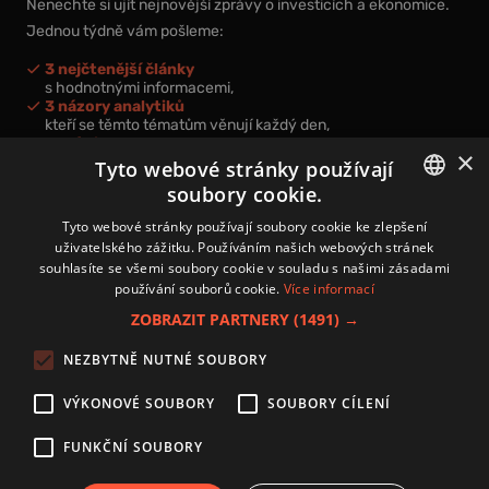
Nenechte si ujít nejnovější zprávy o investicích a ekonomice.
Jednou týdně vám pošleme:
3 nejčtenější články
s hodnotnými informacemi,
3 názory analytiků
kteří se těmto tématům věnují každý den,
nová videa a podcasty
×
k prohloubení vašich znalostí.
Tyto webové stránky používají
soubory cookie.
CZECH
Tyto webové stránky používají soubory cookie ke zlepšení
uživatelského zážitku. Používáním našich webových stránek
CZ
souhlasíte se všemi soubory cookie v souladu s našimi zásadami
Přihlášením k newsletteru vyjadřujete svůj souhlas s
podmínkami
používání souborů cookie.
Více informací
zpracování osobních údajů
.
ZOBRAZIT PARTNERY
(1491) →
Kontakt
NEZBYTNĚ NUTNÉ SOUBORY
Zásady používání souborů cookies
Zpracování osobních údajů
VÝKONOVÉ SOUBORY
SOUBORY CÍLENÍ
Autoři
Nastavení cookies
FUNKČNÍ SOUBORY