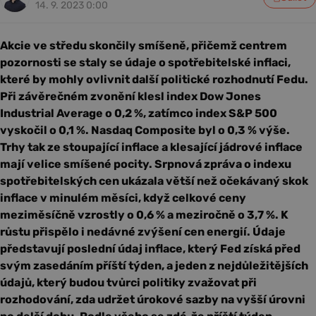
14. 9. 2023 0:00
Akcie ve středu skončily smíšeně, přičemž centrem
pozornosti se staly se údaje o spotřebitelské inflaci,
které by mohly ovlivnit další politické rozhodnutí Fedu.
Při závěrečném zvonění klesl index Dow Jones
Industrial Average o 0,2 %, zatímco index S&P 500
vyskočil o 0,1 %. Nasdaq Composite byl o 0,3 % výše.
Trhy tak ze stoupající inflace a klesající jádrové inflace
mají velice smíšené pocity. Srpnová zpráva o indexu
spotřebitelských cen ukázala větší než očekávaný skok
inflace v minulém měsíci, když celkové ceny
meziměsíčně vzrostly o 0,6 % a meziročně o 3,7 %. K
růstu přispělo i nedávné zvýšení cen energií. Údaje
představují poslední údaj inflace, který Fed získá před
svým zasedáním příští týden, a jeden z nejdůležitějších
údajů, který budou tvůrci politiky zvažovat při
rozhodování, zda udržet úrokové sazby na vyšší úrovni