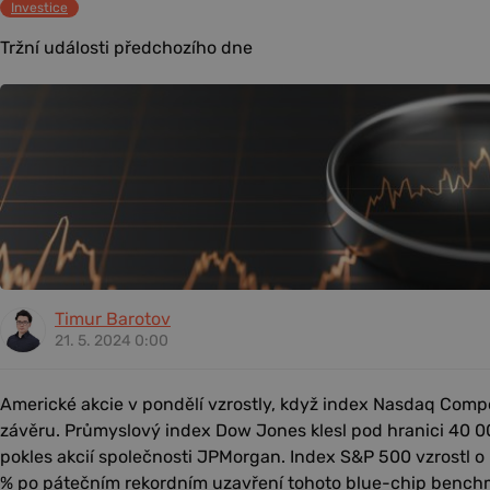
Investice
Tržní události předchozího dne
Timur Barotov
21. 5. 2024 0:00
Americké akcie v pondělí vzrostly, když index Nasdaq Comp
závěru. Průmyslový index Dow Jones klesl pod hranici 40 00
pokles akcií společnosti JPMorgan. Index S&P 500 vzrostl o 
% po pátečním rekordním uzavření tohoto blue-chip bench