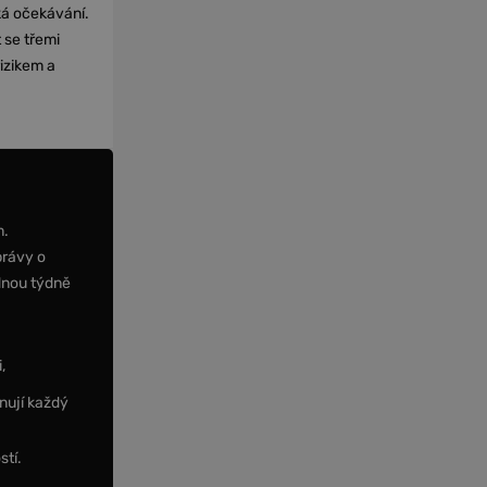
cká očekávání.
 se třemi
izikem a
m.
právy o
dnou týdně
,
nují každý
stí.