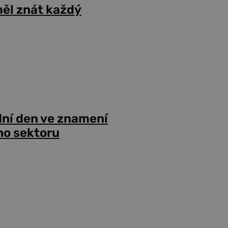
ěl znát každý
dní den ve znamení
ho sektoru