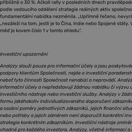
přibližně o 30 %. Ačkoli rally v posledních dnech pravděpod
podle vedoucího oddělení strategie reálných aktiv společnos
fundamentální nabídka nezměnila. „Upřímně řečeno, nevyrá
„nezáleží na tom, jestli je to Čína, Indie nebo Spojené státy. 
měď je kovem číslo 1 v tomto ohledu“.
Investiční upozornění
Analýzy slouží pouze pro informační účely a jsou poskytová
podpory klientům Společnosti, nejde o investiční poradenst
neboť tyto činnosti Společnost nenabízí a neprovádí. Analý
informační účely a nepředstavují žádnou nabídku či výzvu u
investičního nástroje nebo investiční služby. Analýzy v žá
formu jakéhokoliv individualizovaného doporučení zákazník
a osobní poměry jednotlivých zákazníků, jejich finanční situac
nebo potřeby a jejich záměrem není doporučit konkrétní inv
strategie konkrétním zákazníkům. Investiční nástroje zmín
vhodné pro každého investora. Analýzy, včetně informací a