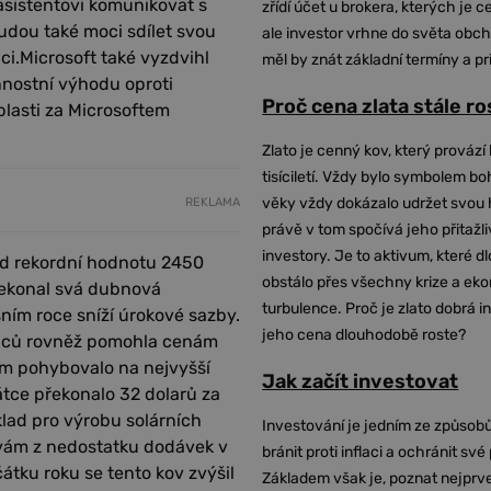
sistentovi komunikovat s
zřídí účet u brokera, kterých je c
udou také moci sdílet svou
ale investor vrhne do světa obch
ci.Microsoft také vyzdvihl
měl by znát základní termíny a pr
nnostní výhodu oproti
Proč cena zlata stále r
blasti za Microsoftem
Zlato je cenný kov, který provází 
tisíciletí. Vždy bylo symbolem bo
věky vždy dokázalo udržet svou 
REKLAMA
právě v tom spočívá jeho přitažli
investory. Je to aktivum, které 
ad rekordní hodnotu 2450
obstálo přes všechny krize a ek
překonal svá dubnová
turbulence. Proč je zlato dobrá i
ním roce sníží úrokové sazby.
jeho cena dlouhodobě roste?
upců rovněž pomohla cenám
tím pohybovalo na nejvyšší
Jak začít investovat
rátce překonalo 32 dolarů za
íklad pro výrobu solárních
Investování je jedním ze způsobů
avám z nedostatku dodávek v
bránit proti inflaci a ochránit své
átku roku se tento kov zvýšil
Základem však je, poznat nejprv