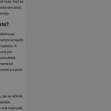
elá řada. Než se
odování akcií,
incipy.
oste?
lidstvo po
hatství a napříč
hodnotu. A
vost pro
dlouhodobě
onomické
nvestice a proč
, jak se účinně
 peníze.
e své možnosti,