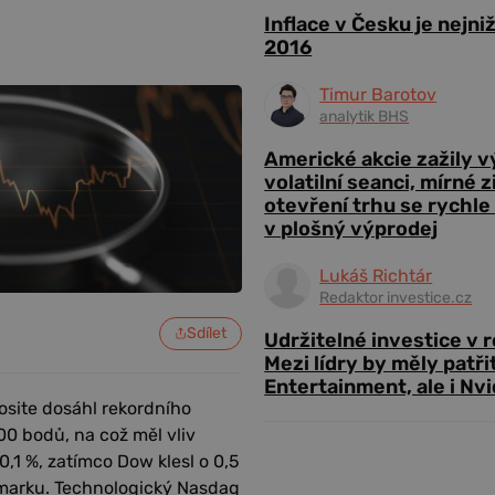
Inflace v Česku je nejni
2016
Timur Barotov
analytik BHS
Americké akcie zažily 
volatilní seanci, mírné 
otevření trhu se rychle
v plošný výprodej
Lukáš Richtár
Redaktor investice.cz
Sdílet
Udržitelné investice v 
Mezi lídry by měly patři
Entertainment, ale i Nvi
osite dosáhl rekordního
0 bodů, na což měl vliv
0,1 %, zatímco Dow klesl o 0,5
marku. Technologický Nasdaq