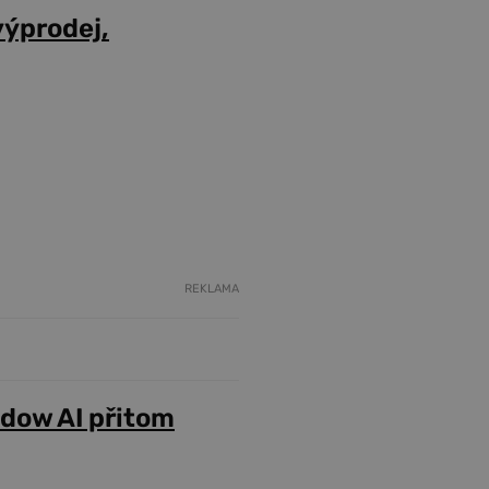
výprodej,
REKLAMA
adow AI přitom