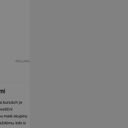
REKLAMA
mi
na burzách je
vestiční
dou malé skupiny
každému, kdo si