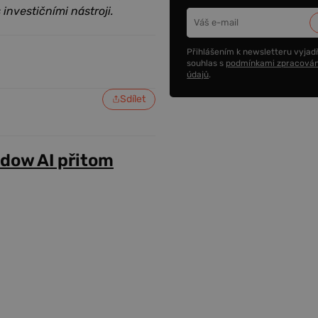
 investičními nástroji.
Přihlášením k newsletteru vyjadř
souhlas s
podmínkami zpracován
údajů
.
Sdílet
adow AI přitom