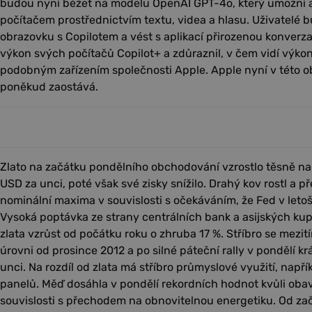
budou nyní běžet na modelu OpenAI GPT-4o, který umožní a
počítačem prostřednictvím textu, videa a hlasu. Uživatelé b
obrazovku s Copilotem a vést s aplikací přirozenou konverza
výkon svých počítačů Copilot+ a zdůraznil, v čem vidí výko
podobným zařízením společnosti Apple. Apple nyní v této o
poněkud zaostává.
Zlato na začátku pondělního obchodování vzrostlo těsně n
USD za unci, poté však své zisky snížilo. Drahý kov rostl a 
nominální maxima v souvislosti s očekáváním, že Fed v letoš
Vysoká poptávka ze strany centrálních bank a asijských k
zlata vzrůst od počátku roku o zhruba 17 %. Stříbro se mezi
úrovni od prosince 2012 a po silné páteční rally v pondělí k
unci. Na rozdíl od zlata má stříbro průmyslové využití, např
panelů. Měď dosáhla v pondělí rekordních hodnot kvůli ob
souvislosti s přechodem na obnovitelnou energetiku. Od zač