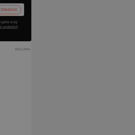
ujete svůj
í osobních
REKLAMA