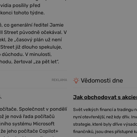
vidia posílily před
konci tohoto týdne.
, co generální ředitel Jamie
ll Street původně očekával. V
l, že „časový plán už není
 Street již dlouho spekuluje,
důchodu. V minulosti,
odu, žertoval „za pět let“.
Vědomosti dne
REKLAMA
%.
Jak obchodovat s akcie
očítače. Společnost v pondělí
Svět velkých financí a tradingu 
ož je nová řada počítačů
nyní otevřenější, než kdy dřív. In
čního systému Microsoft
strategie, které byly dříve výsa
 že jeho počítače Copilot+
finančníků, jsou dnes přístupné 