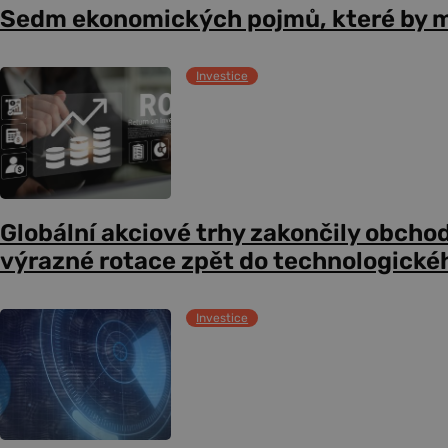
Sedm ekonomických pojmů, které by m
Investice
Globální akciové trhy zakončily obcho
výrazné rotace zpět do technologické
Investice