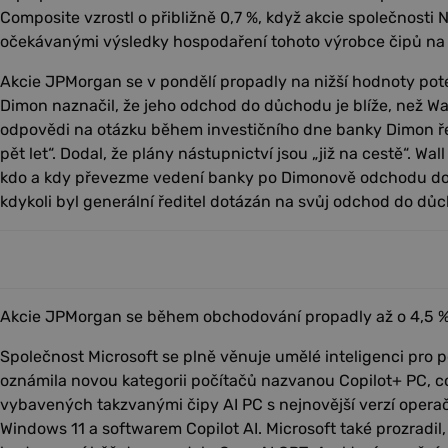
Composite vzrostl o přibližně 0,7 %, když akcie společnosti N
očekávanými výsledky hospodaření tohoto výrobce čipů na 
Akcie JPMorgan se v pondělí propadly na nižší hodnoty poté
Dimon naznačil, že jeho odchod do důchodu je blíže, než Wa
odpovědi na otázku během investičního dne banky Dimon řek
pět let“. Dodal, že plány nástupnictví jsou „již na cestě“. Wall
kdo a kdy převezme vedení banky po Dimonově odchodu do 
kdykoli byl generální ředitel dotázán na svůj odchod do důch
Akcie JPMorgan se během obchodování propadly až o 4,5 
Společnost Microsoft se plně věnuje umělé inteligenci pro p
oznámila novou kategorii počítačů nazvanou Copilot+ PC, c
vybavených takzvanými čipy AI PC s nejnovější verzí opera
Windows 11 a softwarem Copilot AI. Microsoft také prozradil,