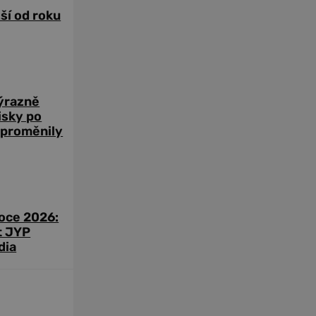
žší od roku
výrazně
zisky po
 proměnily
roce 2026:
t JYP
dia