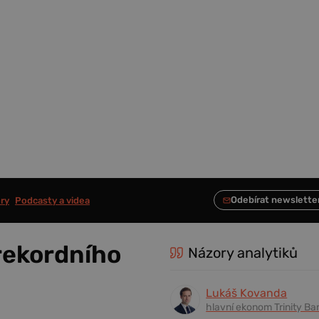
ry
Podcasty a videa
rekordního
Názory analytiků
Lukáš Kovanda
hlavní ekonom Trinity Ba