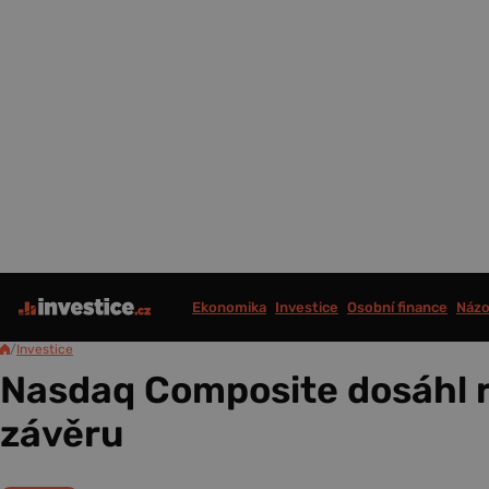
Ekonomika
Investice
Osobní finance
Názo
/
Investice
Nasdaq Composite dosáhl 
závěru