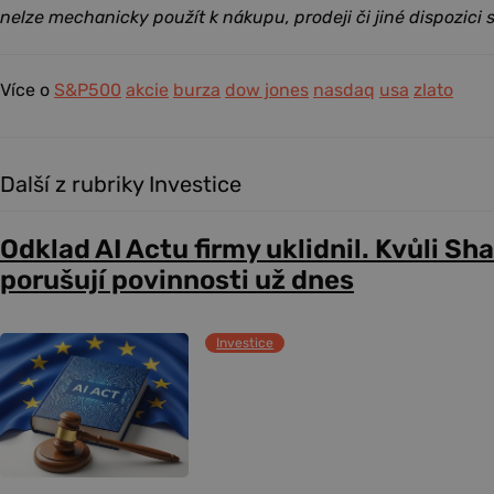
nelze mechanicky použít k nákupu, prodeji či jiné dispozici s
Více o
S&P500
akcie
burza
dow jones
nasdaq
usa
zlato
Další z rubriky Investice
Odklad AI Actu firmy uklidnil. Kvůli Sh
porušují povinnosti už dnes
Investice