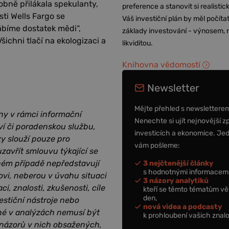
obně přilákala spekulanty,
preference a stanovit si realisti
ti Wells Fargo se
Váš investiční plán by měl počítat
bíme dostatek mědi“,
základy investování - výnosem, r
Všichni tlačí na ekologizaci a
likviditou.
Knihovna vědomostí
Newsletter
Mějte přehled s newslettere
ny v rámci informační
Nenechte si ujít nejnovější z
ví či poradenskou službu,
investicích a ekonomice. Je
zy slouží pouze pro
vám pošleme:
zavřít smlouvu týkající se
dném případě nepředstavují
3 nejčtenější články
s hodnotnými informacemi
ovi, neberou v úvahu situaci
3 názory analytiků
i, znalosti, zkušenosti, cíle
kteří se těmto tématům vě
den,
estiční nástroje nebo
nová videa a podcasty
ěné v analýzách nemusí být
k prohloubení vašich znalo
 názorů v nich obsažených,