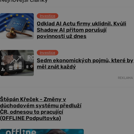
Investice
Odklad AI Actu firmy uklidnil. Kvůli
Shadow AI přitom porušují
povinnosti už dnes
Investice
Sedm ekonomických pojmů, které by
měl znát každý
REKLAMA
Štěpán Křeček - Změny v
důchodovém systému předluží
ČR, odnesou to pracující
(OFFLINE Podpultovka)