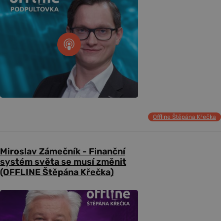
Offline Štěpána Křečka
Miroslav Zámečník - Finanční
systém světa se musí změnit
(OFFLINE Štěpána Křečka)