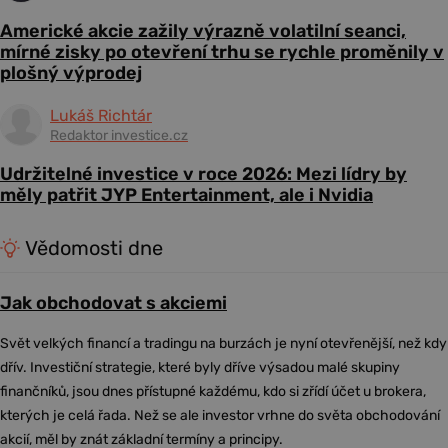
Americké akcie zažily výrazně volatilní seanci,
mírné zisky po otevření trhu se rychle proměnily v
plošný výprodej
Lukáš Richtár
Redaktor investice.cz
Udržitelné investice v roce 2026: Mezi lídry by
měly patřit JYP Entertainment, ale i Nvidia
Vědomosti dne
Jak obchodovat s akciemi
Svět velkých financí a tradingu na burzách je nyní otevřenější, než kdy
dřív. Investiční strategie, které byly dříve výsadou malé skupiny
finančníků, jsou dnes přístupné každému, kdo si zřídí účet u brokera,
kterých je celá řada. Než se ale investor vrhne do světa obchodování
akcií, měl by znát základní termíny a principy.