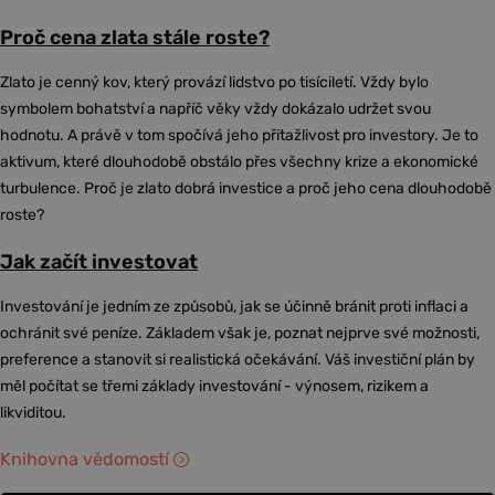
Proč cena zlata stále roste?
Zlato je cenný kov, který provází lidstvo po tisíciletí. Vždy bylo
symbolem bohatství a napříč věky vždy dokázalo udržet svou
hodnotu. A právě v tom spočívá jeho přitažlivost pro investory. Je to
aktivum, které dlouhodobě obstálo přes všechny krize a ekonomické
turbulence. Proč je zlato dobrá investice a proč jeho cena dlouhodobě
roste?
Jak začít investovat
Investování je jedním ze způsobů, jak se účinně bránit proti inflaci a
ochránit své peníze. Základem však je, poznat nejprve své možnosti,
preference a stanovit si realistická očekávání. Váš investiční plán by
měl počítat se třemi základy investování - výnosem, rizikem a
likviditou.
Knihovna vědomostí