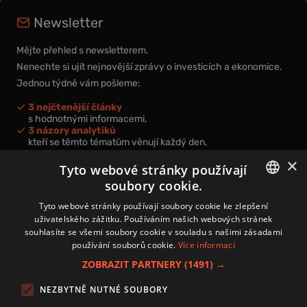
Newsletter
Mějte přehled s newsletterem.
Nenechte si ujít nejnovější zprávy o investicích a ekonomice.
Jednou týdně vám pošleme:
3 nejčtenější články
s hodnotnými informacemi,
3 názory analytiků
kteří se těmto tématům věnují každý den,
nová videa a podcasty
×
k prohloubení vašich znalostí.
Tyto webové stránky používají
soubory cookie.
CZECH
Tyto webové stránky používají soubory cookie ke zlepšení
uživatelského zážitku. Používáním našich webových stránek
CZ
souhlasíte se všemi soubory cookie v souladu s našimi zásadami
Přihlášením k newsletteru vyjadřujete svůj souhlas s
podmínkami
používání souborů cookie.
Více informací
zpracování osobních údajů
.
ZOBRAZIT PARTNERY
(1491) →
Kontakt
NEZBYTNĚ NUTNÉ SOUBORY
Zásady používání souborů cookies
Zpracování osobních údajů