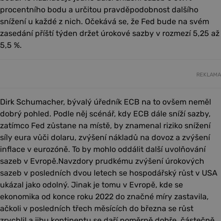
procentního bodu a určitou pravděpodobnost dalšího
snížení u každé z nich. Očekává se, že Fed bude na svém
zasedání příští týden držet úrokové sazby v rozmezí 5,25 až
5,5 %.
REKLAMA
Dirk Schumacher, bývalý úředník ECB na to ovšem neměl
dobrý pohled. Podle něj scénář, kdy ECB dále sníží sazby,
zatímco Fed zůstane na místě, by znamenal riziko snížení
síly eura vůči dolaru, zvýšení nákladů na dovoz a zvýšení
inflace v eurozóně. To by mohlo oddálit další uvolňování
sazeb v Evropě.Navzdory prudkému zvýšení úrokových
sazeb v posledních dvou letech se hospodářský růst v USA
ukázal jako odolný. Jinak je tomu v Evropě, kde se
ekonomika od konce roku 2022 do značné míry zastavila,
ačkoli v posledních třech měsících do března se růst
zrychlil a jihu kontinentu se daří poměrně dobře, částečně