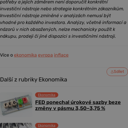
potřeby a jejich záměrem není doporučit konkrétní
investiční nástroje nebo strategie konkrétním zákazníkům.
Investiční nástroje zmíněné v analýzách nemusí být
vhodné pro každého investora. Analýzy, včetně informací a
názorů v nich obsažených, nelze mechanicky použít k
nákupu, prodeji či jiné dispozici s investičními nástroji.
Více o
ekonomika
evropa
inflace
Sdílet
Další z rubriky Ekonomika
Ekonomika
FED ponechal úrokové sazby beze
změny v pásmu 3,50–3,75 %
Ekonomika