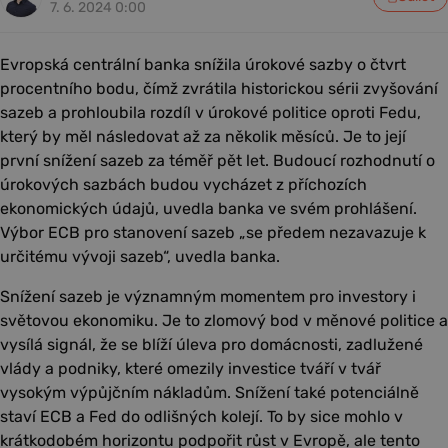
7. 6. 2024 0:00
Evropská centrální banka snížila úrokové sazby o čtvrt
procentního bodu, čímž zvrátila historickou sérii zvyšování
sazeb a prohloubila rozdíl v úrokové politice oproti Fedu,
který by měl následovat až za několik měsíců. Je to její
první snížení sazeb za téměř pět let. Budoucí rozhodnutí o
úrokových sazbách budou vycházet z příchozích
ekonomických údajů, uvedla banka ve svém prohlášení.
Výbor ECB pro stanovení sazeb „se předem nezavazuje k
určitému vývoji sazeb“, uvedla banka.
Snížení sazeb je významným momentem pro investory i
světovou ekonomiku. Je to zlomový bod v měnové politice a
vysílá signál, že se blíží úleva pro domácnosti, zadlužené
vlády a podniky, které omezily investice tváří v tvář
vysokým výpůjčním nákladům. Snížení také potenciálně
staví ECB a Fed do odlišných kolejí. To by sice mohlo v
krátkodobém horizontu podpořit růst v Evropě, ale tento