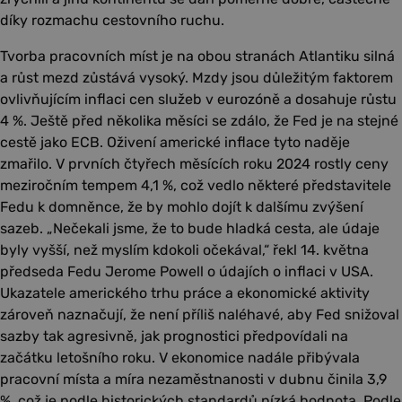
díky rozmachu cestovního ruchu.
Tvorba pracovních míst je na obou stranách Atlantiku silná
a růst mezd zůstává vysoký. Mzdy jsou důležitým faktorem
ovlivňujícím inflaci cen služeb v eurozóně a dosahuje růstu
4 %. Ještě před několika měsíci se zdálo, že Fed je na stejné
cestě jako ECB. Oživení americké inflace tyto naděje
zmařilo. V prvních čtyřech měsících roku 2024 rostly ceny
meziročním tempem 4,1 %, což vedlo některé představitele
Fedu k domněnce, že by mohlo dojít k dalšímu zvýšení
sazeb. „Nečekali jsme, že to bude hladká cesta, ale údaje
byly vyšší, než myslím kdokoli očekával,“ řekl 14. května
předseda Fedu Jerome Powell o údajích o inflaci v USA.
Ukazatele amerického trhu práce a ekonomické aktivity
zároveň naznačují, že není příliš naléhavé, aby Fed snižoval
sazby tak agresivně, jak prognostici předpovídali na
začátku letošního roku. V ekonomice nadále přibývala
pracovní místa a míra nezaměstnanosti v dubnu činila 3,9
%, což je podle historických standardů nízká hodnota. Podle