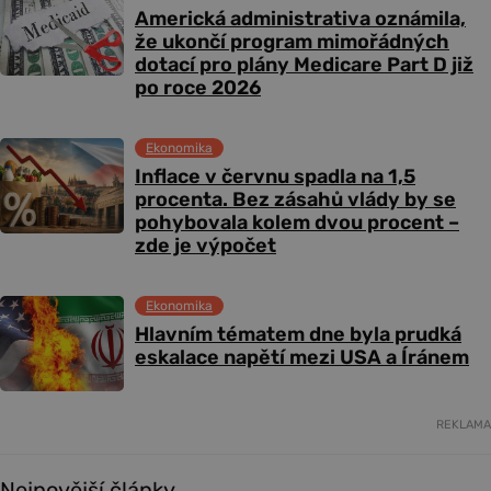
Americká administrativa oznámila,
že ukončí program mimořádných
dotací pro plány Medicare Part D již
po roce 2026
Ekonomika
Inflace v červnu spadla na 1,5
procenta. Bez zásahů vlády by se
pohybovala kolem dvou procent –
zde je výpočet
Ekonomika
Hlavním tématem dne byla prudká
eskalace napětí mezi USA a Íránem
REKLAMA
Nejnovější články