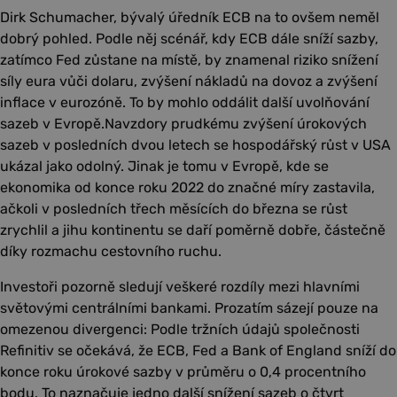
Dirk Schumacher, bývalý úředník ECB na to ovšem neměl
dobrý pohled. Podle něj scénář, kdy ECB dále sníží sazby,
zatímco Fed zůstane na místě, by znamenal riziko snížení
síly eura vůči dolaru, zvýšení nákladů na dovoz a zvýšení
inflace v eurozóně. To by mohlo oddálit další uvolňování
sazeb v Evropě.Navzdory prudkému zvýšení úrokových
sazeb v posledních dvou letech se hospodářský růst v USA
ukázal jako odolný. Jinak je tomu v Evropě, kde se
ekonomika od konce roku 2022 do značné míry zastavila,
ačkoli v posledních třech měsících do března se růst
zrychlil a jihu kontinentu se daří poměrně dobře, částečně
díky rozmachu cestovního ruchu.
Investoři pozorně sledují veškeré rozdíly mezi hlavními
světovými centrálními bankami. Prozatím sázejí pouze na
omezenou divergenci: Podle tržních údajů společnosti
Refinitiv se očekává, že ECB, Fed a Bank of England sníží do
konce roku úrokové sazby v průměru o 0,4 procentního
bodu. To naznačuje jedno další snížení sazeb o čtvrt