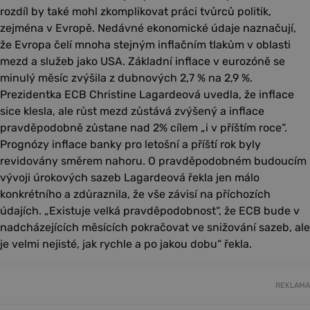
rozdíl by také mohl zkomplikovat práci tvůrců politik,
zejména v Evropě. Nedávné ekonomické údaje naznačují,
že Evropa čelí mnoha stejným inflačním tlakům v oblasti
mezd a služeb jako USA. Základní inflace v eurozóně se
minulý měsíc zvýšila z dubnových 2,7 % na 2,9 %.
Prezidentka ECB Christine Lagardeová uvedla, že inflace
sice klesla, ale růst mezd zůstává zvýšený a inflace
pravděpodobně zůstane nad 2% cílem „i v příštím roce“.
Prognózy inflace banky pro letošní a příští rok byly
revidovány směrem nahoru. O pravděpodobném budoucím
vývoji úrokových sazeb Lagardeová řekla jen málo
konkrétního a zdůraznila, že vše závisí na příchozích
údajích. „Existuje velká pravděpodobnost“, že ECB bude v
nadcházejících měsících pokračovat ve snižování sazeb, ale
je velmi nejisté, jak rychle a po jakou dobu“ řekla.
REKLAMA