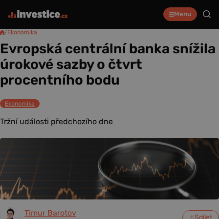
Menu
/
Ekonomika
Evropská centrální banka snížila
úrokové sazby o čtvrt
procentního bodu
Ekonomika
Tržní události předchozího dne
Timur Barotov
Sdílet