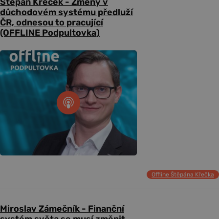
Štěpán Křeček - Změny v
důchodovém systému předluží
ČR, odnesou to pracující
(OFFLINE Podpultovka)
Offline Štěpána Křečka
Miroslav Zámečník - Finanční