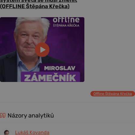
systém světa se musí změnit
(OFFLINE Štěpána Křečka)
Offline Štěpána Křečka
Názory analytiků
Lukáš Kovanda