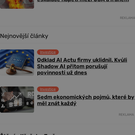
REKLAMA
Nejnovější články
Investice
Odklad AI Actu firmy uklidnil. Kvůli
Shadow AI přitom porušují
povinnosti už dnes
Investice
Sedm ekonomických pojmů, které by
měl znát každý
REKLAMA