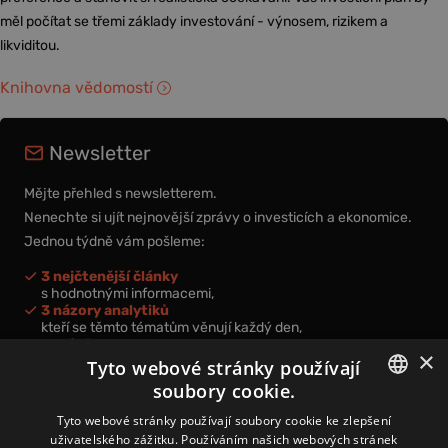
měl počítat se třemi základy investování - výnosem, rizikem a
likviditou.
Knihovna vědomostí
Newsletter
Mějte přehled s newsletterem.
Nenechte si ujít nejnovější zprávy o investicích a ekonomice.
Jednou týdně vám pošleme:
3 nejčtenější články
s hodnotnými informacemi,
3 názory analytiků
kteří se těmto tématům věnují každý den,
nová videa a podcasty
×
k prohloubení vašich znalostí.
Tyto webové stránky používají
soubory cookie.
CZECH
Tyto webové stránky používají soubory cookie ke zlepšení
uživatelského zážitku. Používáním našich webových stránek