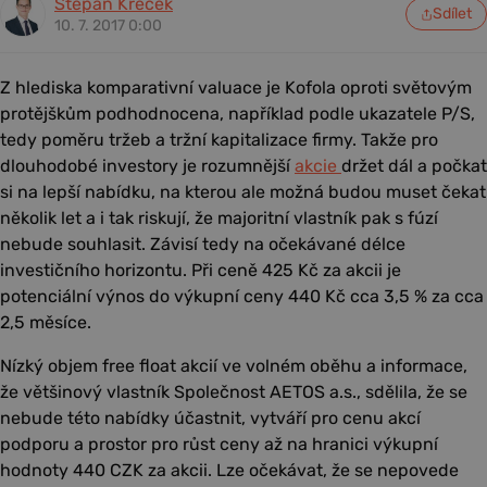
Štěpán Křeček
Sdílet
10. 7. 2017 0:00
Z hlediska komparativní valuace je Kofola oproti světovým
protějškům podhodnocena, například podle ukazatele P/S,
tedy poměru tržeb a tržní kapitalizace firmy. Takže pro
dlouhodobé investory je rozumnější
akcie
držet dál a počkat
si na lepší nabídku, na kterou ale možná budou muset čekat
několik let a i tak riskují, že majoritní vlastník pak s fúzí
nebude souhlasit. Závisí tedy na očekávané délce
investičního horizontu. Při ceně 425 Kč za akcii je
potenciální výnos do výkupní ceny 440 Kč cca 3,5 % za cca
2,5 měsíce.
Nízký objem free float akcií ve volném oběhu a informace,
že většinový vlastník Společnost AETOS a.s., sdělila, že se
nebude této nabídky účastnit, vytváří pro cenu akcí
podporu a prostor pro růst ceny až na hranici výkupní
hodnoty 440 CZK za akcii. Lze očekávat, že se nepovede