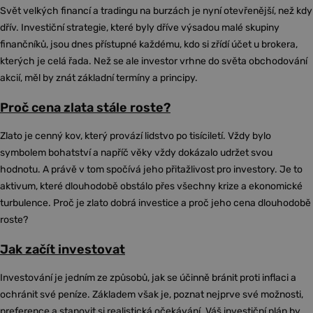
Svět velkých financí a tradingu na burzách je nyní otevřenější, než kdy
dřív. Investiční strategie, které byly dříve výsadou malé skupiny
finančníků, jsou dnes přístupné každému, kdo si zřídí účet u brokera,
kterých je celá řada. Než se ale investor vrhne do světa obchodování
akcií, měl by znát základní termíny a principy.
Proč cena zlata stále roste?
Zlato je cenný kov, který provází lidstvo po tisíciletí. Vždy bylo
symbolem bohatství a napříč věky vždy dokázalo udržet svou
hodnotu. A právě v tom spočívá jeho přitažlivost pro investory. Je to
aktivum, které dlouhodobě obstálo přes všechny krize a ekonomické
turbulence. Proč je zlato dobrá investice a proč jeho cena dlouhodobě
roste?
Jak začít investovat
Investování je jedním ze způsobů, jak se účinně bránit proti inflaci a
ochránit své peníze. Základem však je, poznat nejprve své možnosti,
preference a stanovit si realistická očekávání. Váš investiční plán by