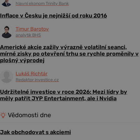
hlavní ekonom Trinity Bank
Inflace v Česku je nejnižší od roku 2016
Timur Barotov
analytik BHS
Americké akcie zažily výrazně volatilní seanci,
mírné zisky po otevření trhu se rychle proměnily v
plošný výprodej
Lukáš Richtár
Redaktor investice.cz
Udržitelné investice v roce 2026: Mezi lídry by
měly patřit JYP Entertainment, ale i Nvidia
Vědomosti dne
Jak obchodovat s akciemi