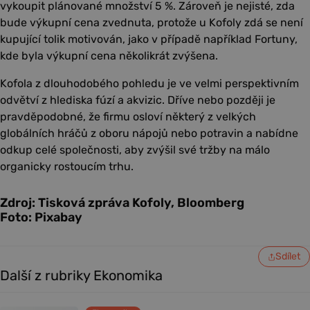
vykoupit plánované množství 5 %. Zároveň je nejisté, zda
bude výkupní cena zvednuta, protože u Kofoly zdá se není
kupující tolik motivován, jako v případě například Fortuny,
kde byla výkupní cena několikrát zvýšena.
Kofola z dlouhodobého pohledu je ve velmi perspektivním
odvětví z hlediska fúzí a akvizic. Dříve nebo později je
pravděpodobné, že firmu osloví některý z velkých
globálních hráčů z oboru nápojů nebo potravin a nabídne
odkup celé společnosti, aby zvýšil své tržby na málo
organicky rostoucím trhu.
Zdroj: Tisková zpráva Kofoly, Bloomberg
Foto: Pixabay
Sdílet
Další z rubriky Ekonomika