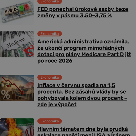
Ekonomika
FED ponechal úrokové sazby beze
změny v pásmu 3,50–3,75 %
Ekonomika
Americká administrativa oznámila,
že ukončí program mimořádných
dotací pro plány Medicare Part D již
po roce 2026
Ekonomika
Inflace v červnu spadla na 1,5
procenta. Bez zásahů vlády by se
pohybovala kolem dvou procent –
zde je výpočet
Ekonomika
Hlavním tématem dne byla prudká
eskalace napětí mezi USA a Íránem