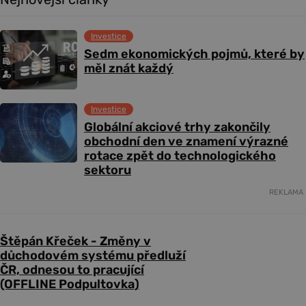
Investice
Sedm ekonomických pojmů, které by
měl znát každý
Investice
Globální akciové trhy zakončily
obchodní den ve znamení výrazné
rotace zpět do technologického
sektoru
REKLAMA
Štěpán Křeček - Změny v
důchodovém systému předluží
ČR, odnesou to pracující
(OFFLINE Podpultovka)