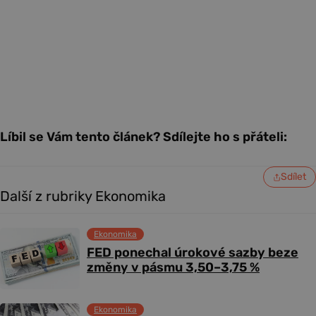
Líbil se Vám tento článek? Sdílejte ho s přáteli:
Sdílet
Další z rubriky Ekonomika
Ekonomika
FED ponechal úrokové sazby beze
změny v pásmu 3,50–3,75 %
Ekonomika