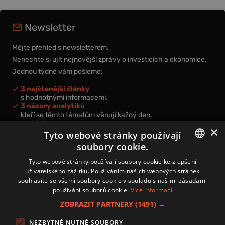
Newsletter
Mějte přehled s newsletterem.
Nenechte si ujít nejnovější zprávy o investicích a ekonomice.
Jednou týdně vám pošleme:
3 nejčtenější články
s hodnotnými informacemi,
3 názory analytiků
kteří se těmto tématům věnují každý den,
nová videa a podcasty
×
k prohloubení vašich znalostí.
Tyto webové stránky používají
soubory cookie.
CZECH
Tyto webové stránky používají soubory cookie ke zlepšení
uživatelského zážitku. Používáním našich webových stránek
CZ
souhlasíte se všemi soubory cookie v souladu s našimi zásadami
Přihlášením k newsletteru vyjadřujete svůj souhlas s
podmínkami
používání souborů cookie.
Více informací
zpracování osobních údajů
.
ZOBRAZIT PARTNERY
(1491) →
Kontakt
NEZBYTNĚ NUTNÉ SOUBORY
Zásady používání souborů cookies