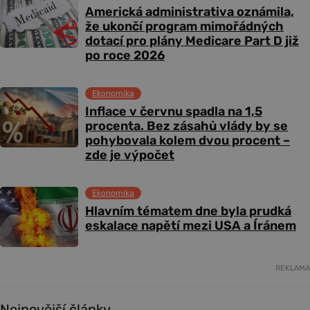
Americká administrativa oznámila,
že ukončí program mimořádných
dotací pro plány Medicare Part D již
po roce 2026
Ekonomika
Inflace v červnu spadla na 1,5
procenta. Bez zásahů vlády by se
pohybovala kolem dvou procent –
zde je výpočet
Ekonomika
Hlavním tématem dne byla prudká
eskalace napětí mezi USA a Íránem
REKLAMA
Nejnovější články