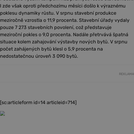
I zde však oproti předchozímu měsíci došlo k výraznému
poklesu dynamiky růstu. V srpnu stavební produkce
meziročně vzrostla o 11,9 procenta. Stavební úřady vydaly
pouze 7 273 stavebních povolení, což představuje
meziroční pokles o 9,0 procenta. Nadále přetrvává špatná
situace kolem zahajování výstavby nových bytů. V srpnu
počet zahájených bytů klesl o 5,9 procenta na
nedostatečnou úroveň 3 090 bytů.
REKLAMA
[sc:articleform id=14 articleid=714]