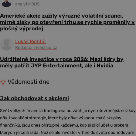
analytik BHS
Americké akcie zažily výrazně volatilní seanci,
mírné zisky po otevření trhu se rychle proměnily v
plošný výprodej
Lukáš Richtár
Redaktor investice.cz
Udržitelné investice v roce 2026: Mezi lídry by
měly patřit JYP Entertainment, ale i Nvidia
Vědomosti dne
Jak obchodovat s akciemi
Svět velkých financí a tradingu na burzách je nyní otevřenější, než kdy
dřív. Investiční strategie, které byly dříve výsadou malé skupiny
finančníků, jsou dnes přístupné každému, kdo si zřídí účet u brokera,
kterých je celá řada. Než se ale investor vrhne do světa obchodování