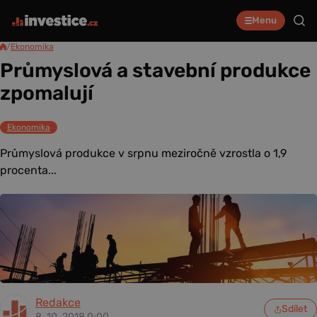
Menu
/
Ekonomika
Průmyslová a stavební produkce
zpomalují
Ekonomika
Průmyslová produkce v srpnu meziročně vzrostla o 1,9
procenta...
Redakce
Sdílet
8. 10. 2018 0:00