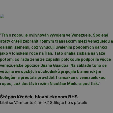
"
Trh s ropou je ovlivňován vývojem ve Venezuele. Spojené
státy chtějí zabránit ropným transakcím mezi Venezuelou a
dalšími zeměmi, což vynucují uvalením podobných sankcí
jako v loňském roce na Írán. Tato snaha získala na váze
potom, co řada zemí ze západní polokoule podpořila vůdce
venezuelské opozice Juana Guaidoa. Na základě toho se
většina evropských obchodníků připojila k americkým
kolegům a přestala provádět transakce s venezuelskou
ropou, což dostává režim Nicoláse Madura pod tlak.
"
Štěpán Křeček, hlavní ekonom BHS
Líbil se Vám tento článek? Sdílejte ho s přáteli: