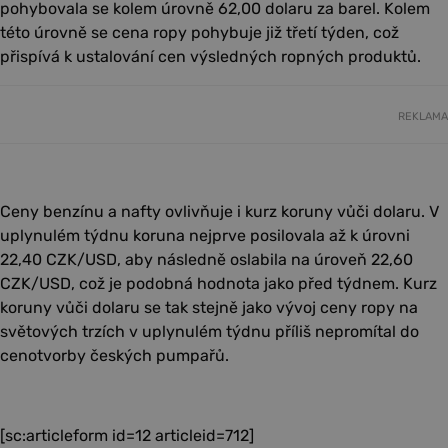
pohybovala se kolem úrovně 62,00 dolaru za barel. Kolem
této úrovně se cena ropy pohybuje již třetí týden, což
přispívá k ustalování cen výsledných ropných produktů.
REKLAMA
Ceny benzínu a nafty ovlivňuje i kurz koruny vůči dolaru. V
uplynulém týdnu koruna nejprve posilovala až k úrovni
22,40 CZK/USD, aby následně oslabila na úroveň 22,60
CZK/USD, což je podobná hodnota jako před týdnem. Kurz
koruny vůči dolaru se tak stejně jako vývoj ceny ropy na
světových trzích v uplynulém týdnu příliš nepromítal do
cenotvorby českých pumpařů.
[sc:articleform id=12 articleid=712]