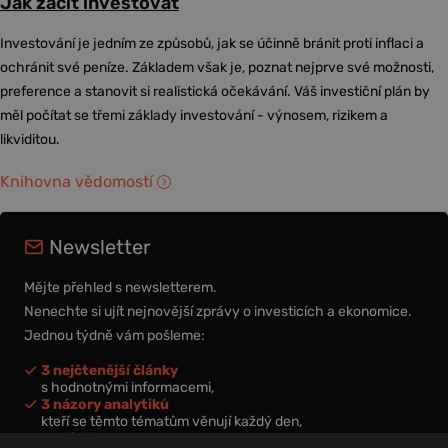
Jak začít investovat
Investování je jedním ze způsobů, jak se účinně bránit proti inflaci a
ochránit své peníze. Základem však je, poznat nejprve své možnosti,
preference a stanovit si realistická očekávání. Váš investiční plán by
měl počítat se třemi základy investování - výnosem, rizikem a
likviditou.
Knihovna vědomostí
Newsletter
Mějte přehled s newsletterem.
Nenechte si ujít nejnovější zprávy o investicích a ekonomice.
Jednou týdně vám pošleme:
3 nejčtenější články
s hodnotnými informacemi,
3 názory analytiků
kteří se těmto tématům věnují každý den,
nová videa a podcasty