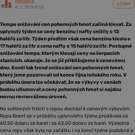
Redakce
Sdílet
8. 2. 2019 0:00
Tempo snižování cen pohonných hmot začíná klesat. Za
uplynulý týden se ceny benzínu i nafty snížily o 12
haléřů za litr. Týden předtím však cena benzínu klesla o
17 haléřů za litr a cena nafty o 15 haléřů za litr. Postupné
snižování tempa, kterým klesají ceny na čerpacích
stanicích, ukazuje, že se již přibližujeme k cenovému
dnu. Končí tak trend snižování cen pohonných hmot,
který jsme pozorovali od konce října loňského roku. V
průběhu února lze očekávat, že se výkyvy v cenách
budou utlumovat a ceny pohonných hmot si najdou
novou rovnovážnou úroveň.
Na světových trzích s ropou dochází k cenovým výkyvům.
Ropa Brent se v průběhu uplynulého týdne prodávala za
60,50 dolaru za barel i za 63,50 dolaru za barel. Výsledná
cena ropy však byla na začátku i na konci týdne podobná a