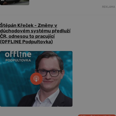
REKLAMA
Štěpán Křeček - Změny v
důchodovém systému předluží
ČR, odnesou to pracující
(OFFLINE Podpultovka)