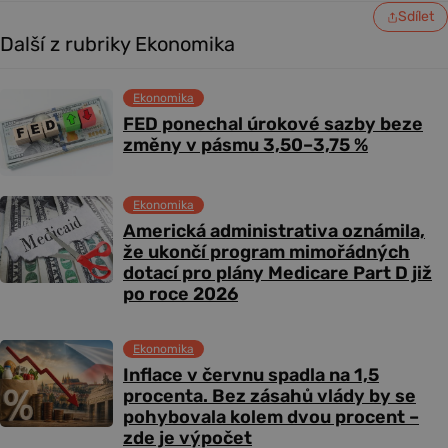
Sdílet
Další z rubriky Ekonomika
Ekonomika
FED ponechal úrokové sazby beze
změny v pásmu 3,50–3,75 %
Ekonomika
Americká administrativa oznámila,
že ukončí program mimořádných
dotací pro plány Medicare Part D již
po roce 2026
Ekonomika
Inflace v červnu spadla na 1,5
procenta. Bez zásahů vlády by se
pohybovala kolem dvou procent –
zde je výpočet