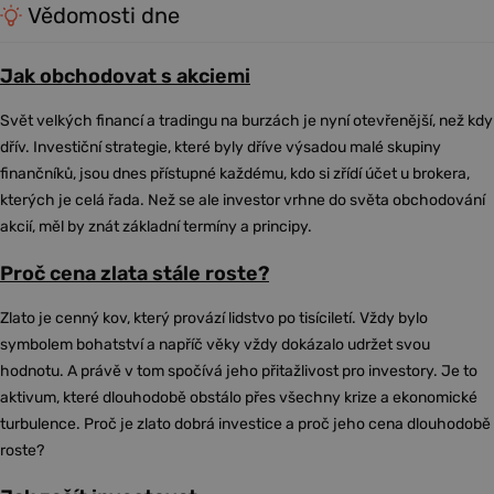
Vědomosti dne
Jak obchodovat s akciemi
Svět velkých financí a tradingu na burzách je nyní otevřenější, než kdy
dřív. Investiční strategie, které byly dříve výsadou malé skupiny
finančníků, jsou dnes přístupné každému, kdo si zřídí účet u brokera,
kterých je celá řada. Než se ale investor vrhne do světa obchodování
akcií, měl by znát základní termíny a principy.
Proč cena zlata stále roste?
Zlato je cenný kov, který provází lidstvo po tisíciletí. Vždy bylo
symbolem bohatství a napříč věky vždy dokázalo udržet svou
hodnotu. A právě v tom spočívá jeho přitažlivost pro investory. Je to
aktivum, které dlouhodobě obstálo přes všechny krize a ekonomické
turbulence. Proč je zlato dobrá investice a proč jeho cena dlouhodobě
roste?