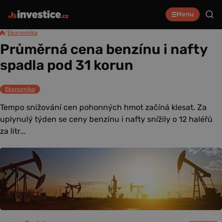
Menu
/
Ekonomika
Průměrná cena benzínu i nafty
spadla pod 31 korun
Ekonomika
Tempo snižování cen pohonných hmot začíná klesat. Za
uplynulý týden se ceny benzínu i nafty snížily o 12 haléřů
za litr...