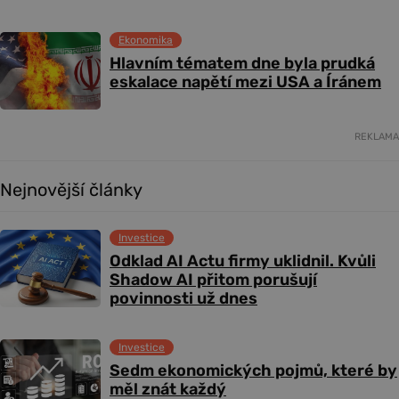
Ekonomika
Hlavním tématem dne byla prudká
eskalace napětí mezi USA a Íránem
REKLAMA
Nejnovější články
Investice
Odklad AI Actu firmy uklidnil. Kvůli
Shadow AI přitom porušují
povinnosti už dnes
Investice
Sedm ekonomických pojmů, které by
měl znát každý