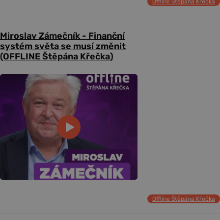
Offline Štěpána Křečka
Miroslav Zámečník - Finanční
systém světa se musí změnit
(OFFLINE Štěpána Křečka)
Offline Štěpána Křečka