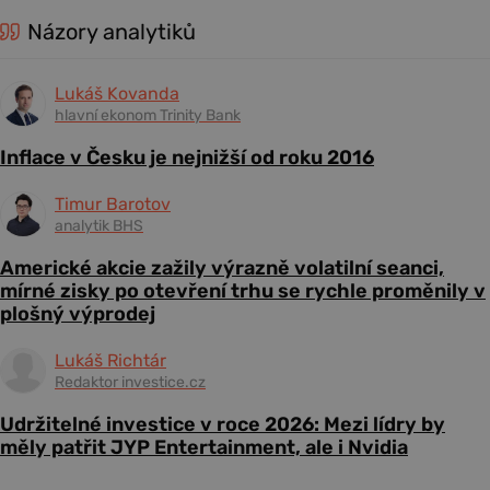
Názory analytiků
Lukáš Kovanda
hlavní ekonom Trinity Bank
Inflace v Česku je nejnižší od roku 2016
Timur Barotov
analytik BHS
Americké akcie zažily výrazně volatilní seanci,
mírné zisky po otevření trhu se rychle proměnily v
plošný výprodej
Lukáš Richtár
Redaktor investice.cz
Udržitelné investice v roce 2026: Mezi lídry by
měly patřit JYP Entertainment, ale i Nvidia