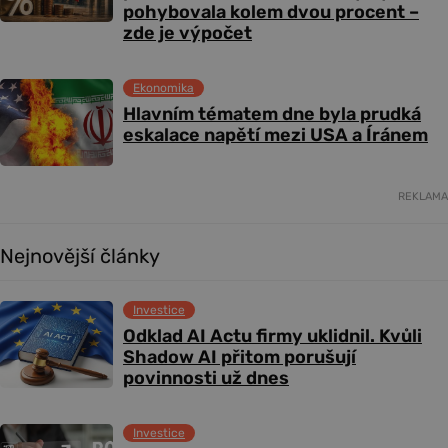
pohybovala kolem dvou procent –
zde je výpočet
Ekonomika
Hlavním tématem dne byla prudká
eskalace napětí mezi USA a Íránem
REKLAMA
Nejnovější články
Investice
Odklad AI Actu firmy uklidnil. Kvůli
Shadow AI přitom porušují
povinnosti už dnes
Investice