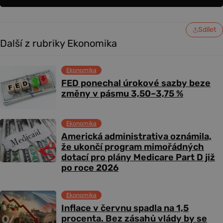
Sdílet
Další z rubriky Ekonomika
Ekonomika
FED ponechal úrokové sazby beze
změny v pásmu 3,50–3,75 %
Ekonomika
Americká administrativa oznámila,
že ukončí program mimořádných
dotací pro plány Medicare Part D již
po roce 2026
Ekonomika
Inflace v červnu spadla na 1,5
procenta. Bez zásahů vlády by se