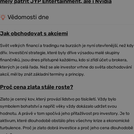
měly patřit JYP Entertainment, ale i Nvidia
Vědomosti dne
Jak obchodovat s akciemi
Svět velkých financí a tradingu na burzách je nyní otevřenější, než kdy
dřív. Investiční strategie, které byly dříve výsadou malé skupiny
finančníků, jsou dnes přístupné každému, kdo si zřídí účet u brokera,
kterých je celá řada. Než se ale investor vrhne do světa obchodování
akcií, měl by znát základní termíny a principy.
Proč cena zlata stále roste?
Zlato je cenný kov, který provází lidstvo po tisíciletí. Vždy bylo
symbolem bohatství a napříč věky vždy dokázalo udržet svou
hodnotu. A právě v tom spočívá jeho přitažlivost pro investory. Je to
aktivum, které dlouhodobě obstálo přes všechny krize a ekonomické
turbulence. Proč je zlato dobrá investice a proč jeho cena dlouhodobě