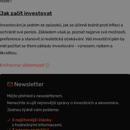
roste?
Jak začít investovat
Investování je jedním ze způsobů, jak se účinně bránit proti inflaci a
ochránit své peníze. Základem však je, poznat nejprve své možnosti,
preference a stanovit si realistická očekávání. Váš investiční plán by
měl počítat se třemi základy investování - výnosem, rizikem a
likviditou.
Knihovna vědomostí
Newsletter
Mějte přehled s newsletterem.
Nenechte si ujít nejnovější zprávy o investicích a ekonomice.
Jednou týdně vám pošleme:
3 nejčtenější články
s hodnotnými informacemi,
3 názory analytiků