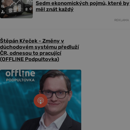
Sedm ekonomických pojmů, které by
měl znát každý
REKLAMA
Štěpán Křeček - Změny v
důchodovém systému předluží
ČR, odnesou to pracující
(OFFLINE Podpultovka)