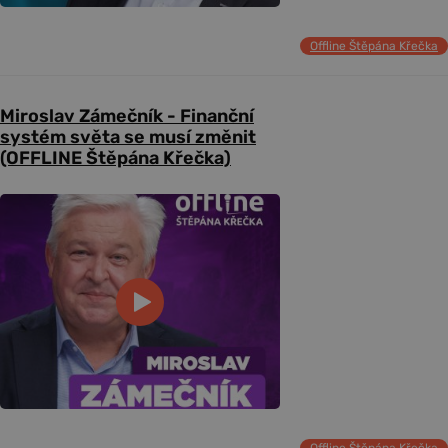
Offline Štěpána Křečka
Miroslav Zámečník - Finanční
systém světa se musí změnit
(OFFLINE Štěpána Křečka)