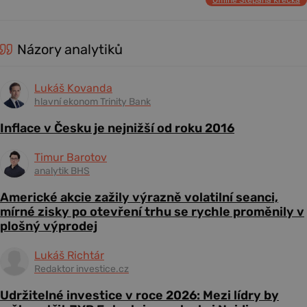
Offline Štěpána Křečka
Názory analytiků
Lukáš Kovanda
hlavní ekonom Trinity Bank
Inflace v Česku je nejnižší od roku 2016
Timur Barotov
analytik BHS
Americké akcie zažily výrazně volatilní seanci,
mírné zisky po otevření trhu se rychle proměnily v
plošný výprodej
Lukáš Richtár
Redaktor investice.cz
Udržitelné investice v roce 2026: Mezi lídry by