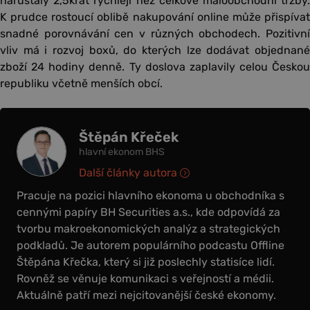
narůstaly 2,5krát rychleji než celkové maloobchodní tržby.
K prudce rostoucí oblibě nakupování online může přispívat
snadné porovnávání cen v různých obchodech. Pozitivní
vliv má i rozvoj boxů, do kterých lze dodávat objednané
zboží 24 hodiny denně. Ty doslova zaplavily celou Českou
republiku včetně menších obcí.
Štěpán Křeček
hlavní ekonom BHS
Další články autora
Pracuje na pozici hlavního ekonoma u obchodníka s
cennými papíry BH Securities a.s., kde odpovídá za
tvorbu makroekonomických analýz a strategických
podkladů. Je autorem populárního podcastu Offline
Štěpána Křečka, který si již poslechly statisíce lidí.
Rovněž se věnuje komunikaci s veřejností a médii.
Aktuálně patří mezi nejcitovanější české ekonomy.