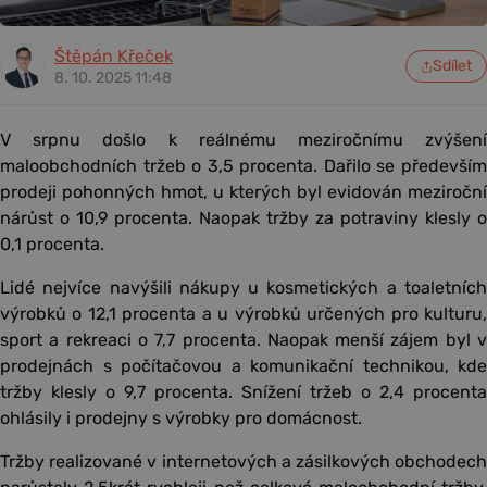
Štěpán Křeček
Sdílet
8. 10. 2025 11:48
V srpnu došlo k reálnému meziročnímu zvýšení
maloobchodních tržeb o 3,5 procenta. Dařilo se především
prodeji pohonných hmot, u kterých byl evidován meziroční
nárůst o 10,9 procenta. Naopak tržby za potraviny klesly o
0,1 procenta.
Lidé nejvíce navýšili nákupy u kosmetických a toaletních
výrobků o 12,1 procenta a u výrobků určených pro kulturu,
sport a rekreaci o 7,7 procenta. Naopak menší zájem byl v
prodejnách s počítačovou a komunikační technikou, kde
tržby klesly o 9,7 procenta. Snížení tržeb o 2,4 procenta
ohlásily i prodejny s výrobky pro domácnost.
Tržby realizované v internetových a zásilkových obchodech