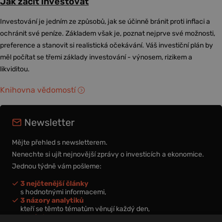
Jak začít investovat
Investování je jedním ze způsobů, jak se účinně bránit proti inflaci a
ochránit své peníze. Základem však je, poznat nejprve své možnosti,
preference a stanovit si realistická očekávání. Váš investiční plán by
měl počítat se třemi základy investování - výnosem, rizikem a
likviditou.
Knihovna vědomostí
Newsletter
Mějte přehled s newsletterem.
Nenechte si ujít nejnovější zprávy o investicích a ekonomice.
Jednou týdně vám pošleme:
3 nejčtenější články
s hodnotnými informacemi,
3 názory analytiků
kteří se těmto tématům věnují každý den,
nová videa a podcasty