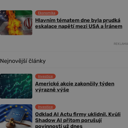
Ekonomika
Hlavním tématem dne byla prudká
eskalace napětí mezi USA a Íránem
REKLAMA
Nejnovější články
Investice
Americké akcie zakončily týden
výrazně výše
Investice
Odklad AI Actu firmy uklidnil. Kvůli
Shadow AI přitom porušují
povinnosti už dnes