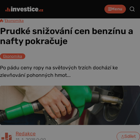
Menu
/
Ekonomika
Prudké snižování cen benzínu a
nafty pokračuje
Ekonomika
Po pádu ceny ropy na světových trzích dochází ke
zlevňování pohonných hmot...
Redakce
Sdílet
11. 1. 2019 0:00