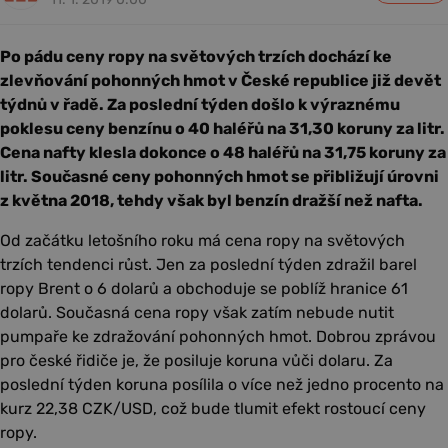
Po pádu ceny ropy na světových trzích dochází ke
zlevňování pohonných hmot v České republice již devět
týdnů v řadě. Za poslední týden došlo k výraznému
poklesu ceny benzínu o 40 haléřů na 31,30 koruny za litr.
Cena nafty klesla dokonce o 48 haléřů na 31,75 koruny za
litr. Současné ceny pohonných hmot se přibližují úrovni
z května 2018, tehdy však byl benzín dražší než nafta.
Od začátku letošního roku má cena ropy na světových
trzích tendenci růst. Jen za poslední týden zdražil barel
ropy Brent o 6 dolarů a obchoduje se poblíž hranice 61
dolarů. Současná cena ropy však zatím nebude nutit
pumpaře ke zdražování pohonných hmot. Dobrou zprávou
pro české řidiče je, že posiluje koruna vůči dolaru. Za
poslední týden koruna posílila o více než jedno procento na
kurz 22,38 CZK/USD, což bude tlumit efekt rostoucí ceny
ropy.