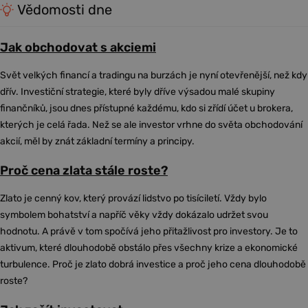
Vědomosti dne
Jak obchodovat s akciemi
Svět velkých financí a tradingu na burzách je nyní otevřenější, než kdy
dřív. Investiční strategie, které byly dříve výsadou malé skupiny
finančníků, jsou dnes přístupné každému, kdo si zřídí účet u brokera,
kterých je celá řada. Než se ale investor vrhne do světa obchodování
akcií, měl by znát základní termíny a principy.
Proč cena zlata stále roste?
Zlato je cenný kov, který provází lidstvo po tisíciletí. Vždy bylo
symbolem bohatství a napříč věky vždy dokázalo udržet svou
hodnotu. A právě v tom spočívá jeho přitažlivost pro investory. Je to
aktivum, které dlouhodobě obstálo přes všechny krize a ekonomické
turbulence. Proč je zlato dobrá investice a proč jeho cena dlouhodobě
roste?