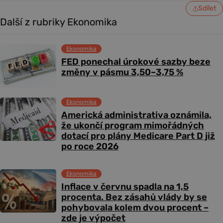
Sdílet
Další z rubriky Ekonomika
Ekonomika
FED ponechal úrokové sazby beze
změny v pásmu 3,50–3,75 %
Ekonomika
Americká administrativa oznámila,
že ukončí program mimořádných
dotací pro plány Medicare Part D již
po roce 2026
Ekonomika
Inflace v červnu spadla na 1,5
procenta. Bez zásahů vlády by se
pohybovala kolem dvou procent –
zde je výpočet