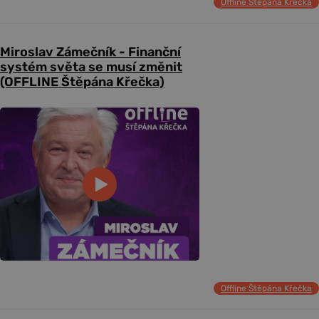
Offline Štěpána Křečka
Miroslav Zámečník - Finanční
systém světa se musí změnit
(OFFLINE Štěpána Křečka)
Offline Štěpána Křečka