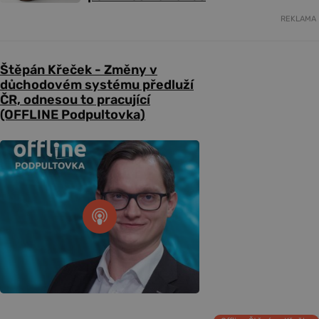
REKLAMA
Štěpán Křeček - Změny v
důchodovém systému předluží
ČR, odnesou to pracující
(OFFLINE Podpultovka)