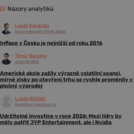
Názory analytiků
Lukáš Kovanda
hlavní ekonom Trinity Bank
Inflace v Česku je nejnižší od roku 2016
Timur Barotov
analytik BHS
Americké akcie zažily výrazně volatilní seanci,
mírné zisky po otevření trhu se rychle proměnily v
plošný výprodej
Lukáš Richtár
Redaktor investice.cz
Udržitelné investice v roce 2026: Mezi lídry by
měly patřit JYP Entertainment, ale i Nvidia