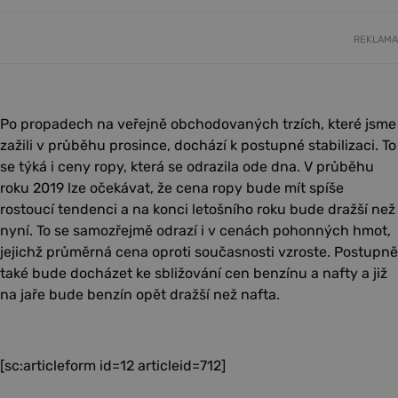
REKLAMA
Po propadech na veřejně obchodovaných trzích, které jsme
zažili v průběhu prosince, dochází k postupné stabilizaci. To
se týká i ceny ropy, která se odrazila ode dna. V průběhu
roku 2019 lze očekávat, že cena ropy bude mít spíše
rostoucí tendenci a na konci letošního roku bude dražší než
nyní. To se samozřejmě odrazí i v cenách pohonných hmot,
jejichž průměrná cena oproti současnosti vzroste. Postupně
také bude docházet ke sbližování cen benzínu a nafty a již
na jaře bude benzín opět dražší než nafta.
[sc:articleform id=12 articleid=712]