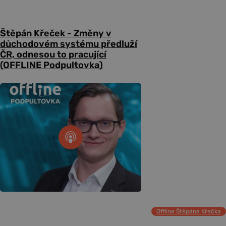
Štěpán Křeček - Změny v
důchodovém systému předluží
ČR, odnesou to pracující
(OFFLINE Podpultovka)
Offline Štěpána Křečka