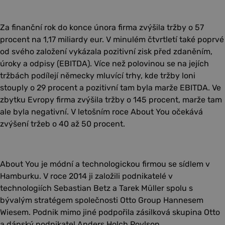
Za finanční rok do konce února firma zvýšila tržby o 57
procent na 1,17 miliardy eur. V minulém čtvrtletí také poprvé
od svého založení vykázala pozitivní zisk před zdaněním,
úroky a odpisy (EBITDA). Více než polovinou se na jejích
tržbách podílejí německy mluvící trhy, kde tržby loni
stouply o 29 procent a pozitivní tam byla marže EBITDA. Ve
zbytku Evropy firma zvýšila tržby o 145 procent, marže tam
ale byla negativní. V letošním roce About You očekává
zvýšení tržeb o 40 až 50 procent.
About You je módní a technologickou firmou se sídlem v
Hamburku. V roce 2014 ji založili podnikatelé v
technologiích Sebastian Betz a Tarek Müller spolu s
bývalým stratégem společnosti Otto Group Hannesem
Wiesem. Podnik mimo jiné podpořila zásilková skupina Otto
a dánský podnikatel Anders Holch Povlson.