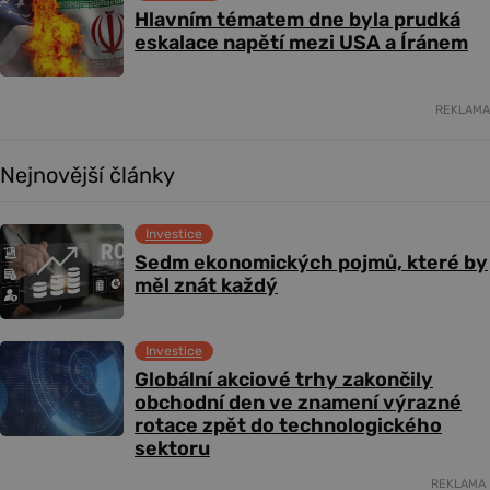
Hlavním tématem dne byla prudká
eskalace napětí mezi USA a Íránem
REKLAMA
Nejnovější články
Investice
Sedm ekonomických pojmů, které by
měl znát každý
Investice
Globální akciové trhy zakončily
obchodní den ve znamení výrazné
rotace zpět do technologického
sektoru
REKLAMA