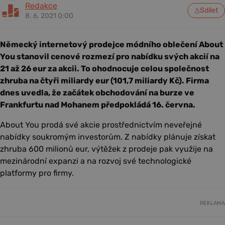
Redakce
Sdílet
8. 6. 2021 0:00
Německý internetový prodejce módního oblečení About
You stanovil cenové rozmezí pro nabídku svých akcií na
21 až 26 eur za akcii. To ohodnocuje celou společnost
zhruba na čtyři miliardy eur (101,7 miliardy Kč). Firma
dnes uvedla, že začátek obchodování na burze ve
Frankfurtu nad Mohanem předpokládá 16. června.
About You prodá své akcie prostřednictvím neveřejné
nabídky soukromým investorům. Z nabídky plánuje získat
zhruba 600 milionů eur, výtěžek z prodeje pak využije na
mezinárodní expanzi a na rozvoj své technologické
platformy pro firmy.
REKLAMA