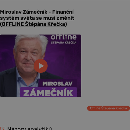
Miroslav Zámečník - Finanční
systém světa se musí změnit
(OFFLINE Štěpána Křečka)
Offline Štěpána Křečka
Názory analytiků