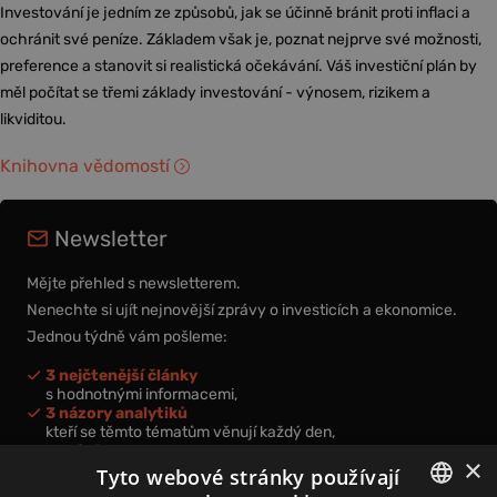
Investování je jedním ze způsobů, jak se účinně bránit proti inflaci a
ochránit své peníze. Základem však je, poznat nejprve své možnosti,
preference a stanovit si realistická očekávání. Váš investiční plán by
měl počítat se třemi základy investování - výnosem, rizikem a
likviditou.
Knihovna vědomostí
Newsletter
Mějte přehled s newsletterem.
Nenechte si ujít nejnovější zprávy o investicích a ekonomice.
Jednou týdně vám pošleme:
3 nejčtenější články
s hodnotnými informacemi,
3 názory analytiků
kteří se těmto tématům věnují každý den,
nová videa a podcasty
×
k prohloubení vašich znalostí.
Tyto webové stránky používají