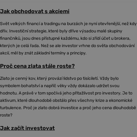
Jak obchodovat s akciemi
Svět velkých financí a tradingu na burzách je nyní otevřenější, než kdy
dřív. Investiční strategie, které byly dříve výsadou malé skupiny
finančníků, jsou dnes přístupné každému, kdo si zřídí účet u brokera,
kterých je celá řada. Než se ale investor vrhne do světa obchodování
akcií, měl by znát základní termíny a principy.
Proč cena zlata stále roste?
Zlato je cenný kov, který provází lidstvo po tisíciletí. Vždy bylo
symbolem bohatství a napříč věky vždy dokázalo udržet svou
hodnotu. A právě v tom spočívá jeho přitažlivost pro investory. Je to
aktivum, které dlouhodobě obstálo přes všechny krize a ekonomické
turbulence. Proč je zlato dobrá investice a proč jeho cena dlouhodobě
roste?
Jak začít investovat