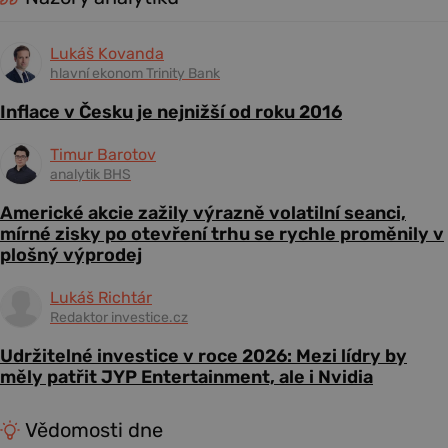
Lukáš Kovanda
hlavní ekonom Trinity Bank
Inflace v Česku je nejnižší od roku 2016
Timur Barotov
analytik BHS
Americké akcie zažily výrazně volatilní seanci,
mírné zisky po otevření trhu se rychle proměnily v
plošný výprodej
Lukáš Richtár
Redaktor investice.cz
Udržitelné investice v roce 2026: Mezi lídry by
měly patřit JYP Entertainment, ale i Nvidia
Vědomosti dne