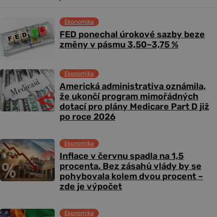
Ekonomika
FED ponechal úrokové sazby beze
změny v pásmu 3,50–3,75 %
Ekonomika
Americká administrativa oznámila,
že ukončí program mimořádných
dotací pro plány Medicare Part D již
po roce 2026
Ekonomika
Inflace v červnu spadla na 1,5
procenta. Bez zásahů vlády by se
pohybovala kolem dvou procent –
zde je výpočet
Ekonomika