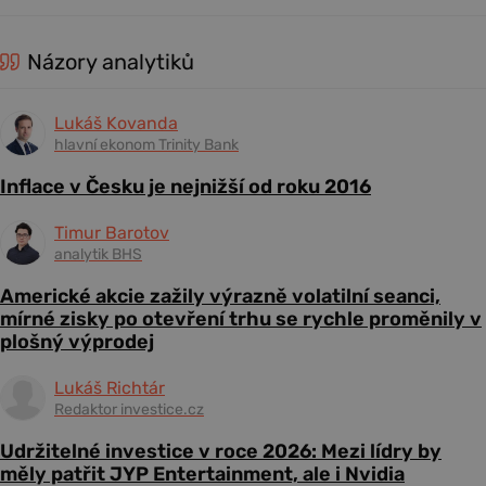
Názory analytiků
Lukáš Kovanda
hlavní ekonom Trinity Bank
Inflace v Česku je nejnižší od roku 2016
Timur Barotov
analytik BHS
Americké akcie zažily výrazně volatilní seanci,
mírné zisky po otevření trhu se rychle proměnily v
plošný výprodej
Lukáš Richtár
Redaktor investice.cz
Udržitelné investice v roce 2026: Mezi lídry by
měly patřit JYP Entertainment, ale i Nvidia