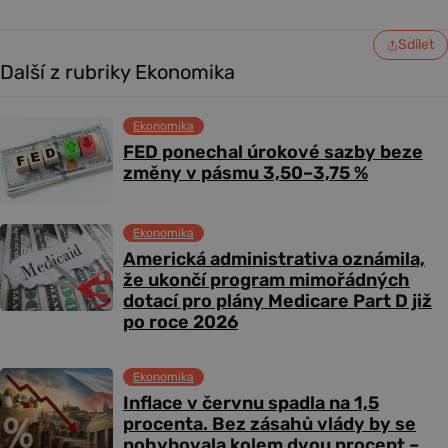
Sdílet
Další z rubriky Ekonomika
Ekonomika
FED ponechal úrokové sazby beze
změny v pásmu 3,50–3,75 %
Ekonomika
Americká administrativa oznámila,
že ukončí program mimořádných
dotací pro plány Medicare Part D již
po roce 2026
Ekonomika
Inflace v červnu spadla na 1,5
procenta. Bez zásahů vlády by se
pohybovala kolem dvou procent –