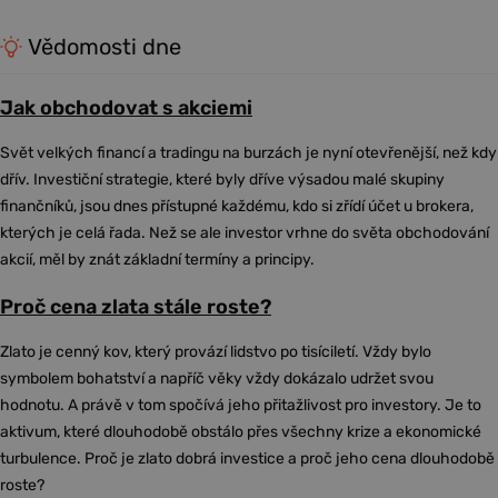
Vědomosti dne
Jak obchodovat s akciemi
Svět velkých financí a tradingu na burzách je nyní otevřenější, než kdy
dřív. Investiční strategie, které byly dříve výsadou malé skupiny
finančníků, jsou dnes přístupné každému, kdo si zřídí účet u brokera,
kterých je celá řada. Než se ale investor vrhne do světa obchodování
akcií, měl by znát základní termíny a principy.
Proč cena zlata stále roste?
Zlato je cenný kov, který provází lidstvo po tisíciletí. Vždy bylo
symbolem bohatství a napříč věky vždy dokázalo udržet svou
hodnotu. A právě v tom spočívá jeho přitažlivost pro investory. Je to
aktivum, které dlouhodobě obstálo přes všechny krize a ekonomické
turbulence. Proč je zlato dobrá investice a proč jeho cena dlouhodobě
roste?