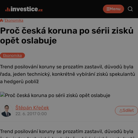
Menu
/
Ekonomika
Proč česká koruna po sérii zisků
opět oslabuje
Ekonomika
Trend posilování koruny se prozatím zastavil, důvodů byla
řada, jeden technický, konkrétně vybírání zisků spekulantů
a hedgerů poblíž
Štěpán Křeček
Sdílet
22. 6. 2017 0:00
Trend posilování koruny se prozatím zastavil, důvodů byla