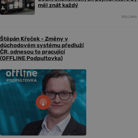
měl znát každý
REKLAMA
Štěpán Křeček - Změny v
důchodovém systému předluží
ČR, odnesou to pracující
(OFFLINE Podpultovka)