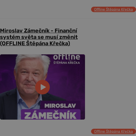
Offline Štěpána Křečka
Miroslav Zámečník - Finanční
systém světa se musí změnit
(OFFLINE Štěpána Křečka)
Offline Štěpána Křečka