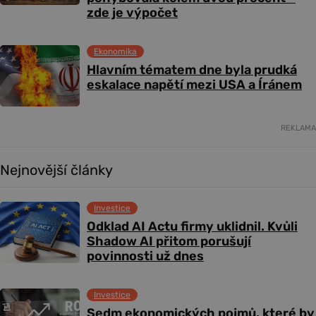
zde je výpočet
Ekonomika
Hlavním tématem dne byla prudká
eskalace napětí mezi USA a Íránem
REKLAMA
Nejnovější články
Investice
Odklad AI Actu firmy uklidnil. Kvůli
Shadow AI přitom porušují
povinnosti už dnes
Investice
Sedm ekonomických pojmů, které by