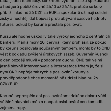
řada, jeden technický, konkrétně vybírání zisků spekulantů
a hedgerů poblíž úrovně 26,10 až 26,15, protože se kurz
přiblížil hladině 26 CZK za EUR a spekulanti už mají solidní
zisky a nechtějí dál bojovat proti ubývání časové hodnoty
futures, pokud by koruna přestala posilovat.
Kurzu ale hodně uškodily také výroky jednoho z centrálních
bankéřů, Marka mory 20. června, který prohlásil, že pokud
by koruna posilovala současným tempem, mohlo by to ČNB
vést k odkladu zvýšení úrokových sazeb. Guvernér Rusnok
o den později mluvil v podobném duchu. ČNB tak velmi
jasně slovně intervenovala a interpretace trhem je, že si
nyní ČNB nepřeje tak rychlé posilování koruny a
pravděpodobně chce momentálně udržet hladinu 26
CZK/EUR.
Koruně neprospělo ani posilování amerického dolaru vůči
většině hlavních měn a naopak oslabování cen komodit,
zejména ropy.