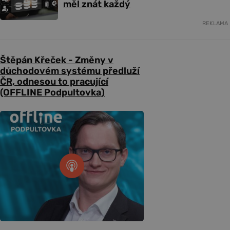
měl znát každý
REKLAMA
Štěpán Křeček - Změny v
důchodovém systému předluží
ČR, odnesou to pracující
(OFFLINE Podpultovka)