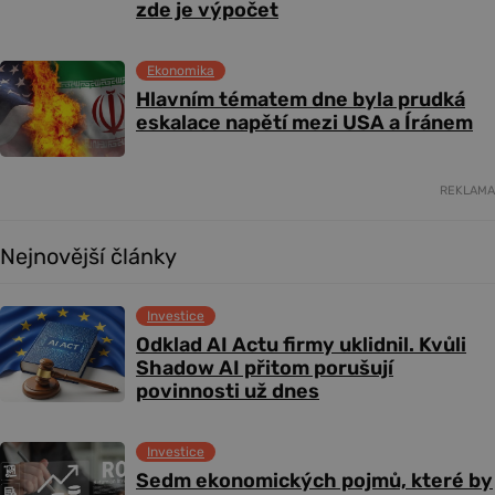
zde je výpočet
Ekonomika
Hlavním tématem dne byla prudká
eskalace napětí mezi USA a Íránem
REKLAMA
Nejnovější články
Investice
Odklad AI Actu firmy uklidnil. Kvůli
Shadow AI přitom porušují
povinnosti už dnes
Investice
Sedm ekonomických pojmů, které by