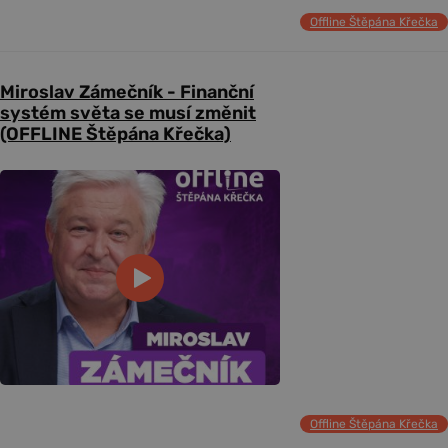
Offline Štěpána Křečka
Miroslav Zámečník - Finanční
systém světa se musí změnit
(OFFLINE Štěpána Křečka)
Offline Štěpána Křečka