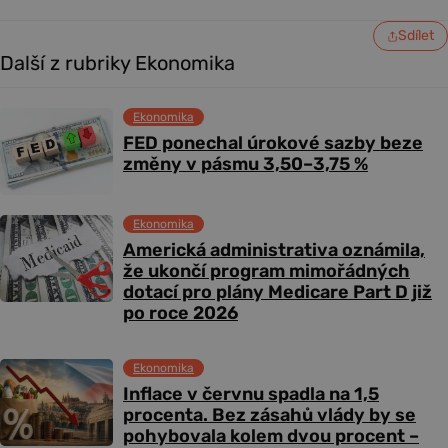
Sdílet
Další z rubriky Ekonomika
Ekonomika
FED ponechal úrokové sazby beze
změny v pásmu 3,50–3,75 %
Ekonomika
Americká administrativa oznámila,
že ukončí program mimořádných
dotací pro plány Medicare Part D již
po roce 2026
Ekonomika
Inflace v červnu spadla na 1,5
procenta. Bez zásahů vlády by se
pohybovala kolem dvou procent –