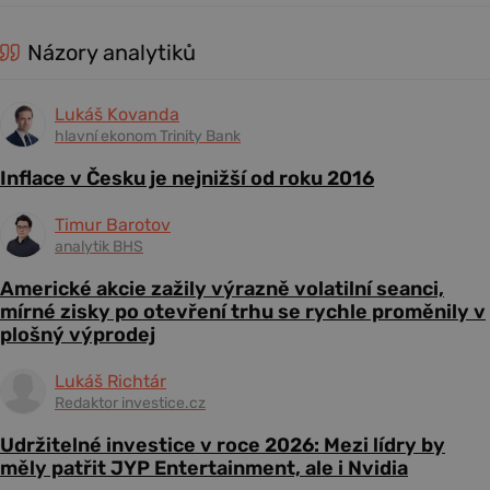
Názory analytiků
Lukáš Kovanda
hlavní ekonom Trinity Bank
Inflace v Česku je nejnižší od roku 2016
Timur Barotov
analytik BHS
Americké akcie zažily výrazně volatilní seanci,
mírné zisky po otevření trhu se rychle proměnily v
plošný výprodej
Lukáš Richtár
Redaktor investice.cz
Udržitelné investice v roce 2026: Mezi lídry by
měly patřit JYP Entertainment, ale i Nvidia