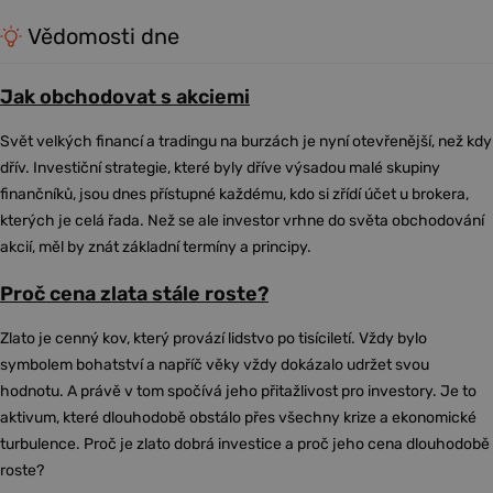
Vědomosti dne
Jak obchodovat s akciemi
Svět velkých financí a tradingu na burzách je nyní otevřenější, než kdy
dřív. Investiční strategie, které byly dříve výsadou malé skupiny
finančníků, jsou dnes přístupné každému, kdo si zřídí účet u brokera,
kterých je celá řada. Než se ale investor vrhne do světa obchodování
akcií, měl by znát základní termíny a principy.
Proč cena zlata stále roste?
Zlato je cenný kov, který provází lidstvo po tisíciletí. Vždy bylo
symbolem bohatství a napříč věky vždy dokázalo udržet svou
hodnotu. A právě v tom spočívá jeho přitažlivost pro investory. Je to
aktivum, které dlouhodobě obstálo přes všechny krize a ekonomické
turbulence. Proč je zlato dobrá investice a proč jeho cena dlouhodobě
roste?