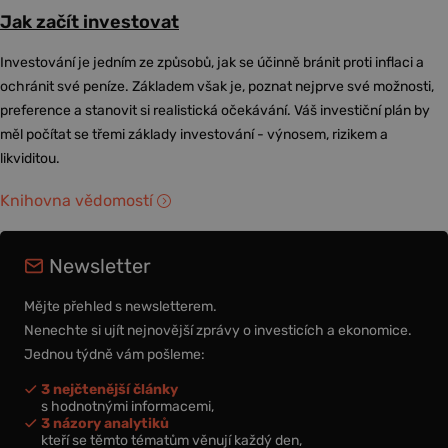
Jak začít investovat
Investování je jedním ze způsobů, jak se účinně bránit proti inflaci a
ochránit své peníze. Základem však je, poznat nejprve své možnosti,
preference a stanovit si realistická očekávání. Váš investiční plán by
měl počítat se třemi základy investování - výnosem, rizikem a
likviditou.
Knihovna vědomostí
Newsletter
Mějte přehled s newsletterem.
Nenechte si ujít nejnovější zprávy o investicích a ekonomice.
Jednou týdně vám pošleme:
3 nejčtenější články
s hodnotnými informacemi,
3 názory analytiků
kteří se těmto tématům věnují každý den,