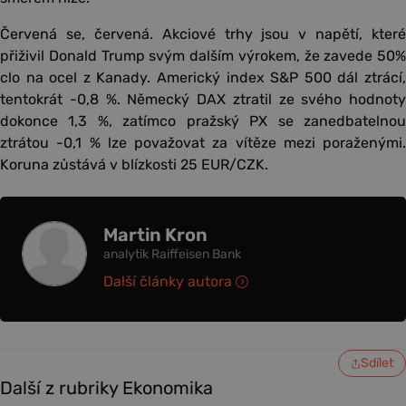
Červená se, červená. Akciové trhy jsou v napětí, které
přiživil Donald Trump svým dalším výrokem, že zavede 50%
clo na ocel z Kanady. Americký index S&P 500 dál ztrácí,
tentokrát -0,8 %. Německý DAX ztratil ze svého hodnoty
dokonce 1,3 %, zatímco pražský PX se zanedbatelnou
ztrátou -0,1 % lze považovat za vítěze mezi poraženými.
Koruna zůstává v blízkosti 25 EUR/CZK.
Martin Kron
analytik Raiffeisen Bank
Další články autora
Sdílet
Další z rubriky Ekonomika