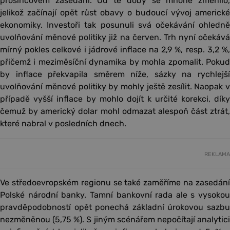
prosincovém zasedání. Od té doby se mnohé změnilo,
jelikož začínají opět růst obavy o budoucí vývoj americké
ekonomiky. Investoři tak posunuli svá očekávání ohledně
uvolňování měnové politiky již na červen. Trh nyní očekává
mírný pokles celkové i jádrové inflace na 2,9 %, resp. 3,2 %,
přičemž i meziměsíční dynamika by mohla zpomalit. Pokud
by inflace překvapila směrem níže, sázky na rychlejší
uvolňování měnové politiky by mohly ještě zesílit. Naopak v
případě vyšší inflace by mohlo dojít k určité korekci, díky
čemuž by americký dolar mohl odmazat alespoň část ztrát,
které nabral v posledních dnech.
REKLAMA
Ve středoevropském regionu se také zaměříme na zasedání
Polské národní banky. Tamní bankovní rada ale s vysokou
pravděpodobností opět ponechá základní úrokovou sazbu
nezměněnou (5,75 %). S jiným scénářem nepočítají analytici