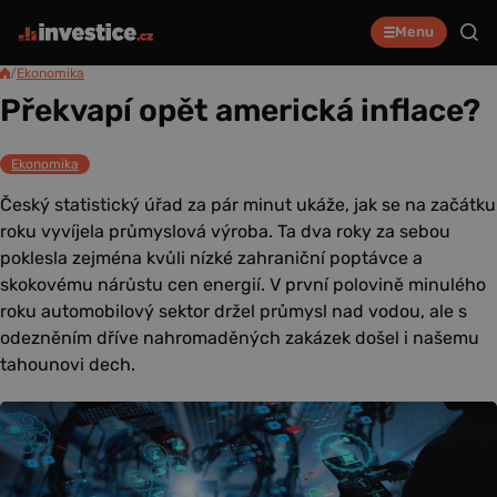
Menu
/
Ekonomika
Překvapí opět americká inflace?
Ekonomika
Český statistický úřad za pár minut ukáže, jak se na začátku
roku vyvíjela průmyslová výroba. Ta dva roky za sebou
poklesla zejména kvůli nízké zahraniční poptávce a
skokovému nárůstu cen energií. V první polovině minulého
roku automobilový sektor držel průmysl nad vodou, ale s
odezněním dříve nahromaděných zakázek došel i našemu
tahounovi dech.