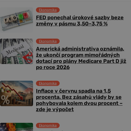
Ekonomika
FED ponechal úrokové sazby beze
změny v pásmu 3,50–3,75 %
Ekonomika
Americká administrativa oznámila,
že ukončí program mimořádných
dotací pro plány Medicare Part D již
po roce 2026
Ekonomika
Inflace v červnu spadla na 1,5
procenta. Bez zásahů vlády by se
pohybovala kolem dvou procent –
zde je výpočet
Ekonomika