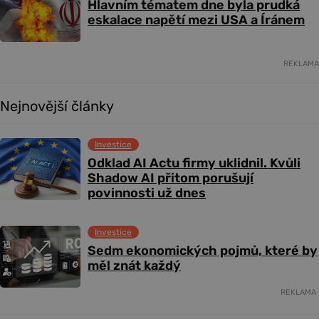
Hlavním tématem dne byla prudká
eskalace napětí mezi USA a Íránem
REKLAMA
Nejnovější články
Investice
Odklad AI Actu firmy uklidnil. Kvůli
Shadow AI přitom porušují
povinnosti už dnes
Investice
Sedm ekonomických pojmů, které by
měl znát každý
REKLAMA