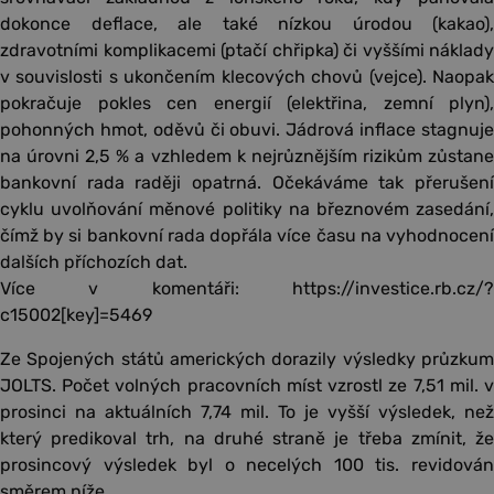
dokonce deflace, ale také nízkou úrodou (kakao),
zdravotními komplikacemi (ptačí chřipka) či vyššími náklady
v souvislosti s ukončením klecových chovů (vejce). Naopak
pokračuje pokles cen energií (elektřina, zemní plyn),
pohonných hmot, oděvů či obuvi. Jádrová inflace stagnuje
na úrovni 2,5 % a vzhledem k nejrůznějším rizikům zůstane
bankovní rada raději opatrná. Očekáváme tak přerušení
cyklu uvolňování měnové politiky na březnovém zasedání,
čímž by si bankovní rada dopřála více času na vyhodnocení
dalších příchozích dat.
Více v komentáři: https://investice.rb.cz/?
c15002[key]=5469
Ze Spojených států amerických dorazily výsledky průzkum
JOLTS. Počet volných pracovních míst vzrostl ze 7,51 mil. v
prosinci na aktuálních 7,74 mil. To je vyšší výsledek, než
který predikoval trh, na druhé straně je třeba zmínit, že
prosincový výsledek byl o necelých 100 tis. revidován
směrem níže.