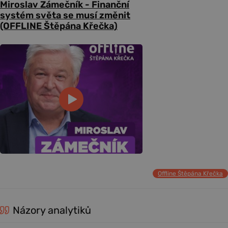
Miroslav Zámečník - Finanční
systém světa se musí změnit
(OFFLINE Štěpána Křečka)
Offline Štěpána Křečka
Názory analytiků