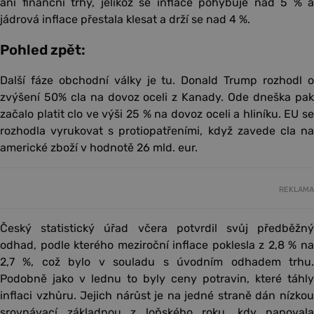
ani finanční trhy, jelikož se inflace pohybuje nad 5 % a
jádrová inflace přestala klesat a drží se nad 4 %.
Pohled zpět:
Další fáze obchodní války je tu. Donald Trump rozhodl o
zvýšení 50% cla na dovoz oceli z Kanady. Ode dneška pak
začalo platit clo ve výši 25 % na dovoz oceli a hliníku. EU se
rozhodla vyrukovat s protiopatřeními, když zavede cla na
americké zboží v hodnotě 26 mld. eur.
REKLAMA
Český statistický úřad včera potvrdil svůj předběžný
odhad, podle kterého meziroční inflace poklesla z 2,8 % na
2,7 %, což bylo v souladu s úvodním odhadem trhu.
Podobně jako v lednu to byly ceny potravin, které táhly
inflaci vzhůru. Jejich nárůst je na jedné straně dán nízkou
srovnávací základnou z loňského roku, kdy panovala