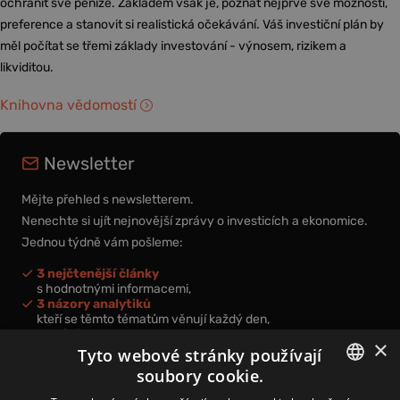
ochránit své peníze. Základem však je, poznat nejprve své možnosti,
preference a stanovit si realistická očekávání. Váš investiční plán by
měl počítat se třemi základy investování - výnosem, rizikem a
likviditou.
Knihovna vědomostí
Newsletter
Mějte přehled s newsletterem.
Nenechte si ujít nejnovější zprávy o investicích a ekonomice.
Jednou týdně vám pošleme:
3 nejčtenější články
s hodnotnými informacemi,
3 názory analytiků
kteří se těmto tématům věnují každý den,
nová videa a podcasty
×
k prohloubení vašich znalostí.
Tyto webové stránky používají
soubory cookie.
CZECH