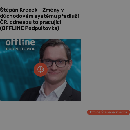
Štěpán Křeček - Změny v
důchodovém systému předluží
ČR, odnesou to pracující
(OFFLINE Podpultovka)
Offline Štěpána Křečka