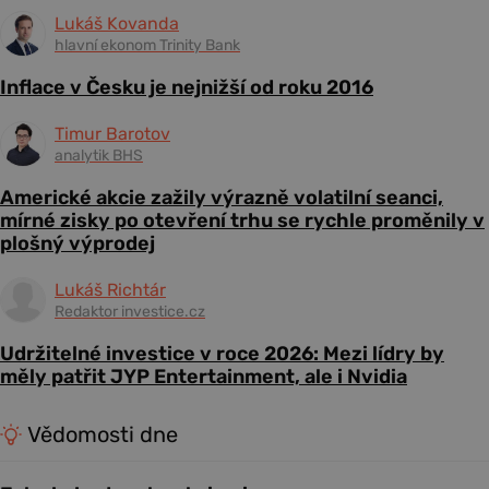
Lukáš Kovanda
hlavní ekonom Trinity Bank
Inflace v Česku je nejnižší od roku 2016
Timur Barotov
analytik BHS
Americké akcie zažily výrazně volatilní seanci,
mírné zisky po otevření trhu se rychle proměnily v
plošný výprodej
Lukáš Richtár
Redaktor investice.cz
Udržitelné investice v roce 2026: Mezi lídry by
měly patřit JYP Entertainment, ale i Nvidia
Vědomosti dne