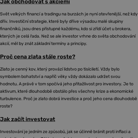
Jak obchodovat s akciemi
Svět velkých financí a tradingu na burzách je nyní otevřenější, než kdy
dřív. Investiční strategie, které byly dříve výsadou malé skupiny
finančníků, jsou dnes přístupné každému, kdo si zřídí účet u brokera,
kterých je celá řada. Než se ale investor vrhne do světa obchodování
akcií, měl by znát základní termíny a principy.
Proč cena zlata stále roste?
Zlato je cenný kov, který provází lidstvo po tisíciletí. Vždy bylo
symbolem bohatství a napříč věky vždy dokázalo udržet svou
hodnotu. A právě v tom spočívá jeho přitažlivost pro investory. Je to
aktivum, které dlouhodobě obstálo přes všechny krize a ekonomické
turbulence. Proč je zlato dobrá investice a proč jeho cena dlouhodobě
roste?
Jak začít investovat
Investování je jedním ze způsobů, jak se účinně bránit proti inflaci a