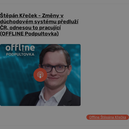
Štěpán Křeček - Změny v
důchodovém systému předluží
ČR, odnesou to pracující
(OFFLINE Podpultovka)
Offline Štěpána Křečka