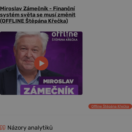
Miroslav Zámečník - Finanční
systém světa se musí změnit
(OFFLINE Štěpána Křečka)
Offline Štěpána Křečka
Názory analytiků