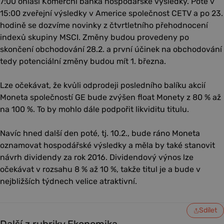
7:00 ohlásí Komerční banka hospodářské výsledky. Poté v
15:00 zveřejní výsledky v Americe společnost CETV a po 23.
hodině se dozvíme novinky z čtvrtletního přehodnocení
indexů skupiny MSCI. Změny budou provedeny po
skončení obchodování 28.2. a první účinek na obchodování
tedy potenciální změny budou mít 1. března.
Lze očekávat, že kvůli odprodeji posledního balíku akcií
Moneta společností GE bude zvýšen float Monety z 80 % až
na 100 %. To by mohlo dále podpořit likviditu titulu.
Navíc hned další den poté, tj. 10.2., bude ráno Moneta
oznamovat hospodářské výsledky a měla by také stanovit
návrh dividendy za rok 2016. Dividendový výnos lze
očekávat v rozsahu 8 % až 10 %, takže titul je a bude v
nejbližších týdnech velice atraktivní.
Sdílet