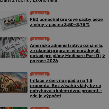
Další z rubriky Ekonomika
Ekonomika
FED ponechal úrokové sazby beze
změny v pásmu 3,50–3,75 %
Ekonomika
Americká administrativa oznámila,
že ukončí program mimořádných
dotací pro plány Medicare Part D již
po roce 2026
Ekonomika
Inflace v červnu spadla na 1,5
procenta. Bez zásahů vlády by se
pohybovala kolem dvou procent –
zde je výpočet