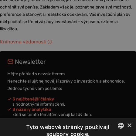
ochránit své peníze. Základem však je, poznat nejprve své možnosti,
preference a stanovit si realistická očekávání. Váš investiční plán by
měl počítat se třemi základy investování - výnosem, rizikem a
likviditou.
Knihovna vědomostí
Newsletter
Mějte přehled s newsletterem.
Nenechte si ujít nejnovější zprávy o investicích a ekonomice.
Jednou týdně vám pošleme:
3 nejčtenější články
s hodnotnými informacemi,
3 názory analytiků
kteří se těmto tématům věnují každý den,
nová videa a podcasty
×
k prohloubení vašich znalostí.
Tyto webové stránky používají
soubory cookie.