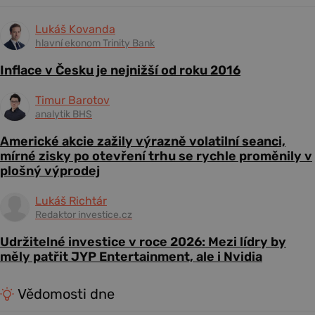
Lukáš Kovanda
hlavní ekonom Trinity Bank
Inflace v Česku je nejnižší od roku 2016
Timur Barotov
analytik BHS
Americké akcie zažily výrazně volatilní seanci,
mírné zisky po otevření trhu se rychle proměnily v
plošný výprodej
Lukáš Richtár
Redaktor investice.cz
Udržitelné investice v roce 2026: Mezi lídry by
měly patřit JYP Entertainment, ale i Nvidia
Vědomosti dne