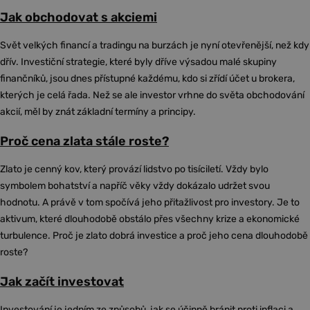
Jak obchodovat s akciemi
Svět velkých financí a tradingu na burzách je nyní otevřenější, než kdy
dřív. Investiční strategie, které byly dříve výsadou malé skupiny
finančníků, jsou dnes přístupné každému, kdo si zřídí účet u brokera,
kterých je celá řada. Než se ale investor vrhne do světa obchodování
akcií, měl by znát základní termíny a principy.
Proč cena zlata stále roste?
Zlato je cenný kov, který provází lidstvo po tisíciletí. Vždy bylo
symbolem bohatství a napříč věky vždy dokázalo udržet svou
hodnotu. A právě v tom spočívá jeho přitažlivost pro investory. Je to
aktivum, které dlouhodobě obstálo přes všechny krize a ekonomické
turbulence. Proč je zlato dobrá investice a proč jeho cena dlouhodobě
roste?
Jak začít investovat
Investování je jedním ze způsobů, jak se účinně bránit proti inflaci a