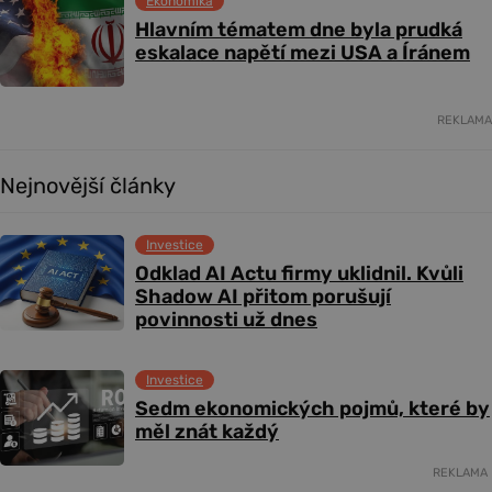
Ekonomika
Hlavním tématem dne byla prudká
eskalace napětí mezi USA a Íránem
REKLAMA
Nejnovější články
Investice
Odklad AI Actu firmy uklidnil. Kvůli
Shadow AI přitom porušují
povinnosti už dnes
Investice
Sedm ekonomických pojmů, které by
měl znát každý
REKLAMA