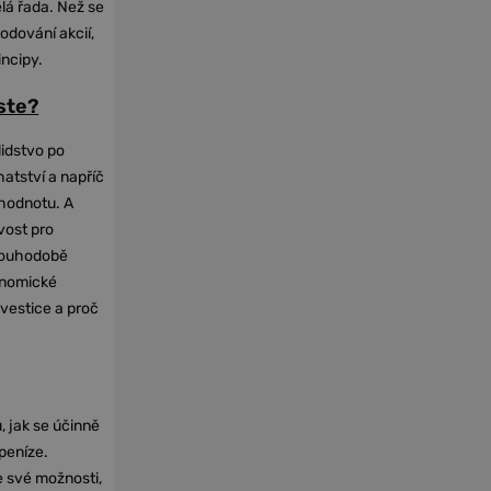
elá řada. Než se
odování akcií,
incipy.
oste?
lidstvo po
hatství a napříč
hodnotu. A
vost pro
dlouhodobě
onomické
nvestice a proč
, jak se účinně
 peníze.
e své možnosti,