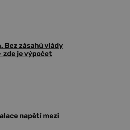
a. Bez zásahů vlády
 zde je výpočet
alace napětí mezi