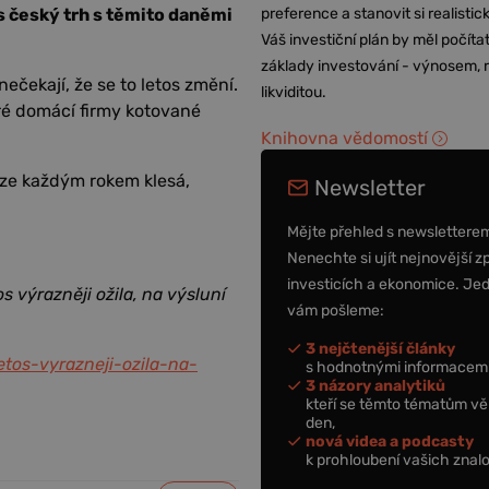
s český trh s těmito daněmi
preference a stanovit si realisti
Váš investiční plán by měl počítat
základy investování - výnosem, r
ečekají, že se to letos změní.
likviditou.
eré domácí firmy kotované
Knihovna vědomostí
aze každým rokem klesá,
Newsletter
Mějte přehled s newslettere
Nenechte si ujít nejnovější z
investicích a ekonomice. Je
s výrazněji ožila, na výsluní
vám pošleme:
3 nejčtenější články
etos-vyrazneji-ozila-na-
s hodnotnými informacemi
3 názory analytiků
kteří se těmto tématům vě
den,
nová videa a podcasty
k prohloubení vašich znalo