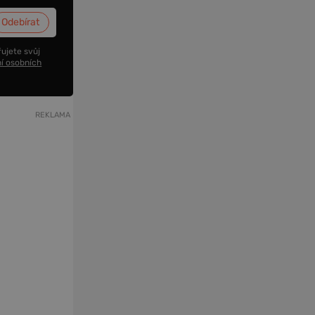
ujete svůj
í osobních
REKLAMA