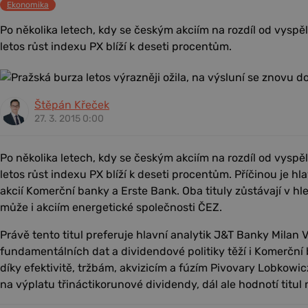
Ekonomika
Po několika letech, kdy se českým akciím na rozdíl od vyspělý
letos růst indexu PX blíží k deseti procentům.
Štěpán Křeček
27. 3. 2015 0:00
Po několika letech, kdy se českým akciím na rozdíl od vyspělý
letos růst indexu PX blíží k deseti procentům. Příčinou je h
akcií Komerční banky a Erste Bank. Oba tituly zůstávají v hl
může i akciím energetické společnosti ČEZ.
Právě tento titul preferuje hlavní analytik J&T Banky Milan 
fundamentálních dat a dividendové politiky těží i Komerční 
díky efektivitě, tržbám, akvizicím a fúzím Pivovary Lobkowi
na výplatu třináctikorunové dividendy, dál ale hodnotí titul