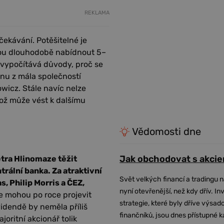
REKLAMA
ekávání. Potěšitelné je
hou dlouhodobě nabídnout 5–
“ vypočítává důvody, proč se
dnu z mála společností
wicz. Stále navíc nelze
 což může vést k dalšímu
Vědomosti dne
Jak obchodovat s akcie
tra Hlinomaze těžit
rální banka. Za atraktivní
Svět velkých financí a tradingu 
, Philip Morris a ČEZ,
nyní otevřenější, než kdy dřív. In
e mohou po roce projevit
strategie, které byly dříve výsa
dendě by neměla příliš
finančníků, jsou dnes přístupné 
joritní akcionář tolik