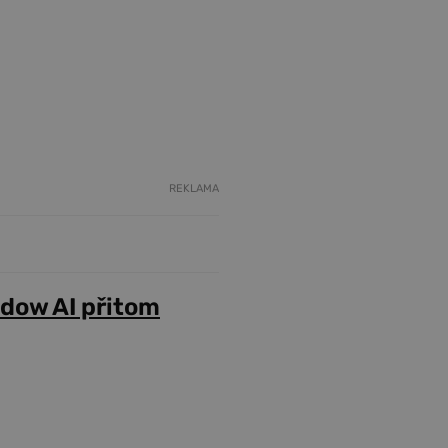
REKLAMA
adow AI přitom