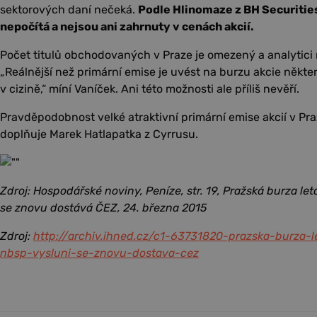
sektorových daní nečeká.
Podle Hlinomaze z BH Securitie
nepočítá a nejsou ani zahrnuty v cenách akcií.
Počet titulů obchodovaných v Praze je omezený a analytici n
„Reálnější než primární emise je uvést na burzu akcie někt
v cizině,“ míní Vaníček. Ani této možnosti ale příliš nevěří.
Pravděpodobnost velké atraktivní primární emise akcií v Pr
doplňuje Marek Hatlapatka z Cyrrusu.
Zdroj: Hospodářské noviny, Peníze, str. 19, Pražská burza leto
se znovu dostává ČEZ, 24. března 2015
Zdroj:
http://archiv.ihned.cz/c1-63731820-prazska-burza-l
nbsp-vysluni-se-znovu-dostava-cez