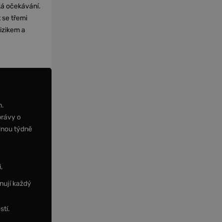
cká očekávání.
 se třemi
izikem a
m.
právy o
dnou týdně
,
nují každý
stí.