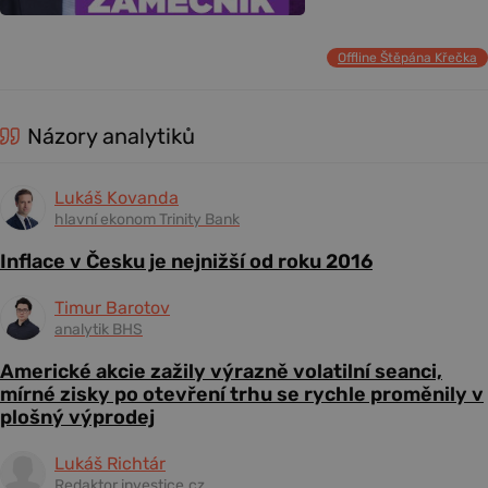
Offline Štěpána Křečka
Názory analytiků
Lukáš Kovanda
hlavní ekonom Trinity Bank
Inflace v Česku je nejnižší od roku 2016
Timur Barotov
analytik BHS
Americké akcie zažily výrazně volatilní seanci,
mírné zisky po otevření trhu se rychle proměnily v
plošný výprodej
Lukáš Richtár
Redaktor investice.cz