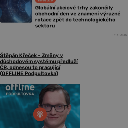
Investice
Globální akciové trhy zakončily
obchodní den ve znamení výrazné
rotace zpět do technologického
sektoru
REKLAMA
Štěpán Křeček - Změny v
důchodovém systému předluží
ČR, odnesou to pracující
(OFFLINE Podpultovka)