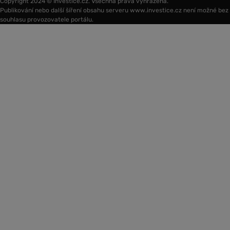
Copyright 2024 © Investice.cz. Všechna práva vyhrazena.
Publikování nebo další šíření obsahu serveru www.investice.cz není možné bez
souhlasu provozovatele portálu.