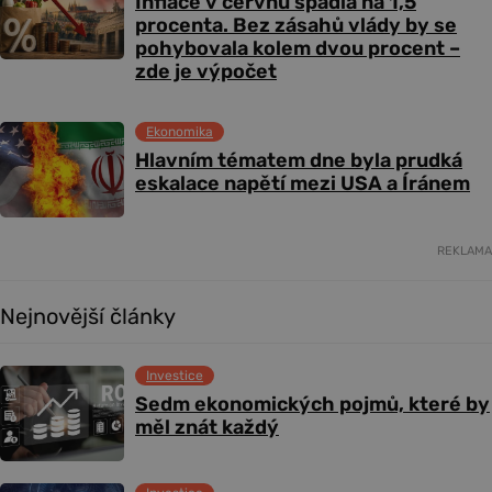
Inflace v červnu spadla na 1,5
procenta. Bez zásahů vlády by se
pohybovala kolem dvou procent –
zde je výpočet
Ekonomika
Hlavním tématem dne byla prudká
eskalace napětí mezi USA a Íránem
REKLAMA
Nejnovější články
Investice
Sedm ekonomických pojmů, které by
měl znát každý