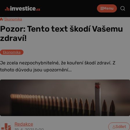
Menu
/
Ekonomika
Pozor: Tento text škodí Vašemu
zdraví!
Ekonomika
Je zcela nezpochybnitelné, že kouření škodí zdraví. Z
tohoto důvodu jsou upozornění...
Redakce
Sdílet
19. 4. 2021 0:00