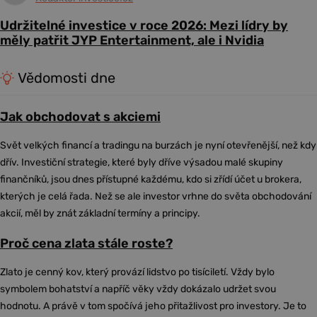
Udržitelné investice v roce 2026: Mezi lídry by
měly patřit JYP Entertainment, ale i Nvidia
Vědomosti dne
Jak obchodovat s akciemi
Svět velkých financí a tradingu na burzách je nyní otevřenější, než kdy
dřív. Investiční strategie, které byly dříve výsadou malé skupiny
finančníků, jsou dnes přístupné každému, kdo si zřídí účet u brokera,
kterých je celá řada. Než se ale investor vrhne do světa obchodování
akcií, měl by znát základní termíny a principy.
Proč cena zlata stále roste?
Zlato je cenný kov, který provází lidstvo po tisíciletí. Vždy bylo
symbolem bohatství a napříč věky vždy dokázalo udržet svou
hodnotu. A právě v tom spočívá jeho přitažlivost pro investory. Je to