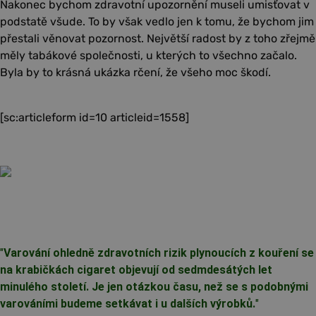
Nakonec bychom zdravotní upozornění museli umisťovat v
podstatě všude. To by však vedlo jen k tomu, že bychom jim
přestali věnovat pozornost. Největší radost by z toho zřejmě
měly tabákové společnosti, u kterých to všechno začalo.
Byla by to krásná ukázka rčení, že všeho moc škodí.
[sc:articleform id=10 articleid=1558]
"
Varování ohledně zdravotních rizik plynoucích z kouření se
na krabičkách cigaret objevují od sedmdesátých let
minulého století. Je jen otázkou času, než se s podobnými
varováními budeme setkávat i u dalších výrobků.
"