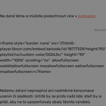
Na dané téma si můžete poslechnout více v
podcastu
:
REKLAMA
<iframe style="border: none" src="//html5-
player.libsyn.com/embed/episode/id/18777329/height/90
playlist/no/custom-color/00263e/" height="90"
width="100%" scrolling="no" allowfullscreen
webkitallowfullscreen mozallowfullscreen oallowfullscreen
msallowfullscreen></iframe>
Našemu zdraví neprospívá ani nadměrná konzumace
uzenin či sladkostí. Určitě by se proto našli lidé, kteří by si
přáli, aby na to upozorňovaly obaly těchto výrobků.