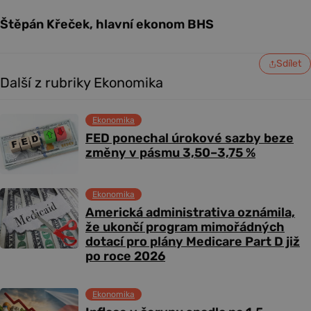
Štěpán Křeček, hlavní ekonom BHS
Sdílet
Další z rubriky Ekonomika
Ekonomika
FED ponechal úrokové sazby beze
změny v pásmu 3,50–3,75 %
Ekonomika
Americká administrativa oznámila,
že ukončí program mimořádných
dotací pro plány Medicare Part D již
po roce 2026
Ekonomika