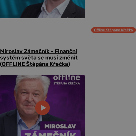
Offline Štěpána Křečka
Miroslav Zámečník - Finanční
systém světa se musí změnit
(OFFLINE Štěpána Křečka)