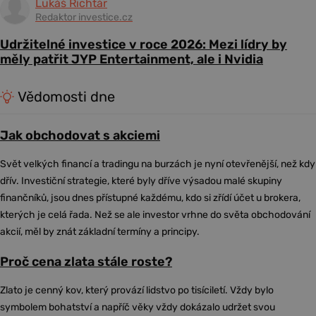
Lukáš Richtár
Redaktor investice.cz
Udržitelné investice v roce 2026: Mezi lídry by
měly patřit JYP Entertainment, ale i Nvidia
Vědomosti dne
Jak obchodovat s akciemi
Svět velkých financí a tradingu na burzách je nyní otevřenější, než kdy
dřív. Investiční strategie, které byly dříve výsadou malé skupiny
finančníků, jsou dnes přístupné každému, kdo si zřídí účet u brokera,
kterých je celá řada. Než se ale investor vrhne do světa obchodování
akcií, měl by znát základní termíny a principy.
Proč cena zlata stále roste?
Zlato je cenný kov, který provází lidstvo po tisíciletí. Vždy bylo
symbolem bohatství a napříč věky vždy dokázalo udržet svou