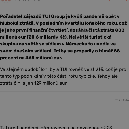
Pořadatel zájezdů TUI Group je kvůli pandemii opět v
hluboké ztrátě. V posledním kvartálu loňského roku, což
je jeho první finanční čtvrtletí, dosáhla čistá ztráta 803
milionů eur (20,6 miliardy Kč). Největší turistická
skupina na světě se sídlem v Německu to uvedla ve
svém dnešním sdělení. Tržby se propadly o téměř 88
procent na 468 milionů eur.
Ve stejném období loni byla TUI rovněž ve ztrátě, což je pro
tento typ podnikání v této části roku typické. Tehdy ale
ztráta činila jen 129 milionů eur.
REKLAMA
TUI před pandemií přepravovala na dovolenou až 23