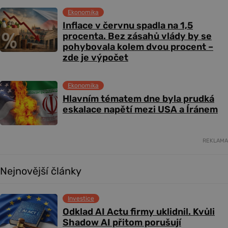
Ekonomika
Inflace v červnu spadla na 1,5
procenta. Bez zásahů vlády by se
pohybovala kolem dvou procent –
zde je výpočet
Ekonomika
Hlavním tématem dne byla prudká
eskalace napětí mezi USA a Íránem
REKLAMA
Nejnovější články
Investice
Odklad AI Actu firmy uklidnil. Kvůli
Shadow AI přitom porušují