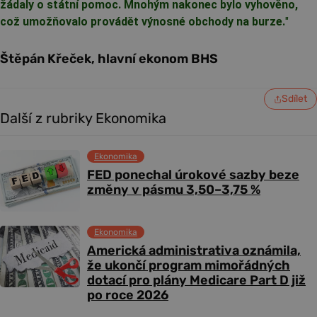
žádaly o státní pomoc. Mnohým nakonec bylo vyhověno,
což umožňovalo provádět výnosné obchody na burze.
"
Štěpán Křeček, hlavní ekonom BHS
Sdílet
Další z rubriky Ekonomika
Ekonomika
FED ponechal úrokové sazby beze
změny v pásmu 3,50–3,75 %
Ekonomika
Americká administrativa oznámila,
že ukončí program mimořádných
dotací pro plány Medicare Part D již
po roce 2026