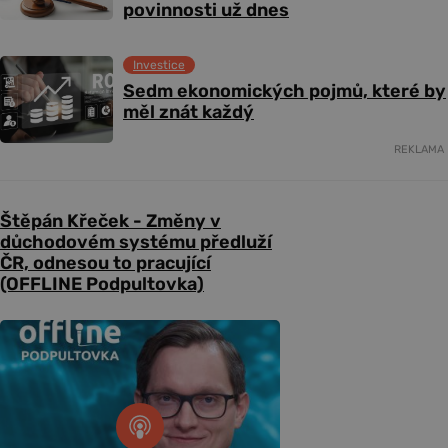
povinnosti už dnes
Investice
Sedm ekonomických pojmů, které by
měl znát každý
REKLAMA
Štěpán Křeček - Změny v
důchodovém systému předluží
ČR, odnesou to pracující
(OFFLINE Podpultovka)