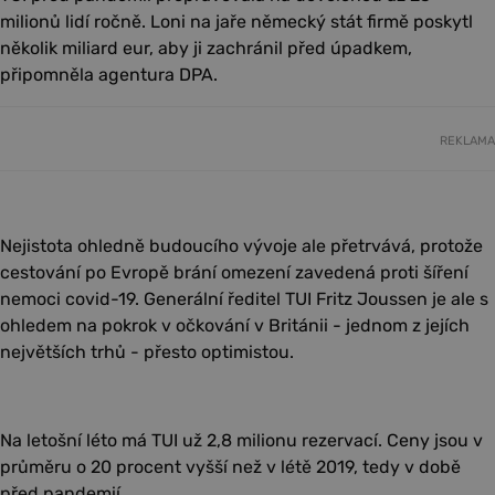
milionů lidí ročně. Loni na jaře německý stát firmě poskytl
několik miliard eur, aby ji zachránil před úpadkem,
připomněla agentura DPA.
REKLAMA
Nejistota ohledně budoucího vývoje ale přetrvává, protože
cestování po Evropě brání omezení zavedená proti šíření
nemoci covid-19. Generální ředitel TUI Fritz Joussen je ale s
ohledem na pokrok v očkování v Británii - jednom z jejích
největších trhů - přesto optimistou.
Na letošní léto má TUI už 2,8 milionu rezervací. Ceny jsou v
průměru o 20 procent vyšší než v létě 2019, tedy v době
před pandemií.