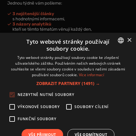
Jednou týdně vám pošleme:
3 nejčtenější články
s hodnotnými informacemi,
3 názory analytiků
kteří se těmto tématům věnují každý den,
nová videa a podcasty
×
k prohloubení vašich znalostí.
Tyto webové stránky používají
soubory cookie.
CZECH
Tyto webové stránky používají soubory cookie ke zlepšení
uživatelského zážitku. Používáním našich webových stránek
CZ
souhlasíte se všemi soubory cookie v souladu s našimi zásadami
Přihlášením k newsletteru vyjadřujete svůj souhlas s
podmínkami
používání souborů cookie.
Více informací
zpracování osobních údajů
.
ZOBRAZIT PARTNERY
(1491) →
Kontakt
NEZBYTNĚ NUTNÉ SOUBORY
Zásady používání souborů cookies
Zpracování osobních údajů
VÝKONOVÉ SOUBORY
SOUBORY CÍLENÍ
Autoři
Nastavení cookies
FUNKČNÍ SOUBORY
VŠE PŘIJMOUT
VŠE ODMÍTNOUT