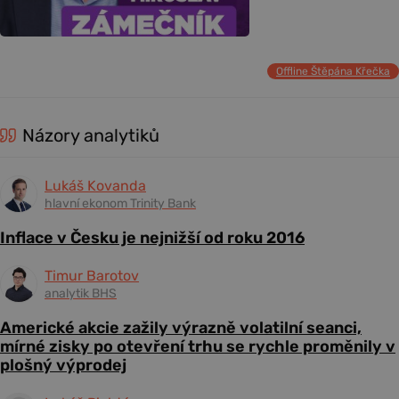
Offline Štěpána Křečka
Názory analytiků
Lukáš Kovanda
hlavní ekonom Trinity Bank
Inflace v Česku je nejnižší od roku 2016
Timur Barotov
analytik BHS
Americké akcie zažily výrazně volatilní seanci,
mírné zisky po otevření trhu se rychle proměnily v
plošný výprodej