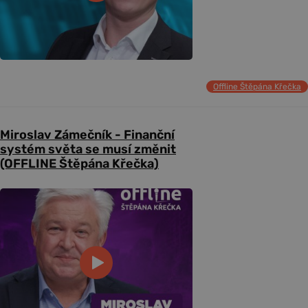
Offline Štěpána Křečka
Miroslav Zámečník - Finanční
systém světa se musí změnit
(OFFLINE Štěpána Křečka)