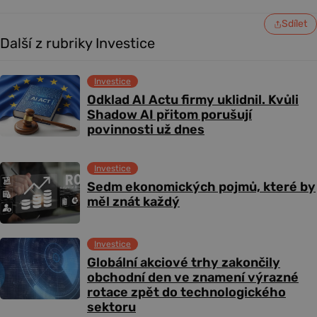
Sdílet
Další z rubriky Investice
Investice
Odklad AI Actu firmy uklidnil. Kvůli
Shadow AI přitom porušují
povinnosti už dnes
Investice
Sedm ekonomických pojmů, které by
měl znát každý
Investice
Globální akciové trhy zakončily
obchodní den ve znamení výrazné
rotace zpět do technologického
sektoru