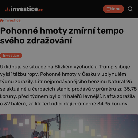
Menu
/
Investice
Pohonné hmoty zmírní tempo
svého zdražování
Investice
Uklidňuje se situace na Blízkém východě a Trump slibuje
vyšší těžbu ropy. Pohonné hmoty v Česku v uplynulém
týdnu zdražily. Litr nejprodávanějšího benzinu Natural 95
se aktuálně u čerpacích stanic prodává v průměru za 35,78
koruny, před týdnem byl o 11 haléřů levnější. Nafta zdražila
o 32 haléřů, za litr teď řidiči dají průměrně 34,95 koruny.