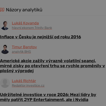
Názory analytiků
Lukáš Kovanda
hlavní ekonom Trinity Bank
Inflace v Česku je nejnižší od roku 2016
Timur Barotov
analytik BHS
Americké akcie zažily výrazně volatilní seanci,
mírné zisky po otevření trhu se rychle proměnily v
plošný výprodej
Lukáš Richtár
Redaktor investice.cz
Udržitelné investice v roce 2026: Mezi lídry by
měly patřit JYP Entertainment, ale i Nvidia