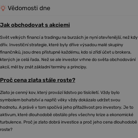
Vědomosti dne
Jak obchodovat s akciemi
Svět velkých financí a tradingu na burzách je nyní otevřenější, než kdy
dřív. Investiční strategie, které byly dříve výsadou malé skupiny
finančníků, jsou dnes přístupné každému, kdo si zřídí účet u brokera,
kterých je celá řada. Než se ale investor vrhne do světa obchodování
akcií, měl by znát základní termíny a principy.
Proč cena zlata stále roste?
Zlato je cenný kov, který provází lidstvo po tisíciletí. Vždy bylo
symbolem bohatství a napříč věky vždy dokázalo udržet svou
hodnotu. A právě v tom spočívá jeho přitažlivost pro investory. Je to
aktivum, které dlouhodobě obstálo přes všechny krize a ekonomické
turbulence. Proč je zlato dobrá investice a proč jeho cena dlouhodobě
roste?