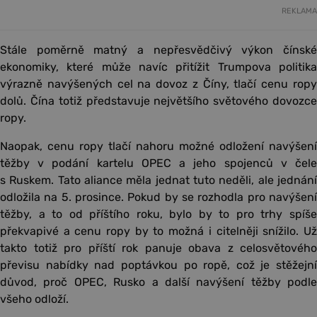
REKLAMA
Stále poměrně matný a nepřesvědčivý výkon čínské
ekonomiky, které může navíc přitížit Trumpova politika
výrazně navýšených cel na dovoz z Číny, tlačí cenu ropy
dolů. Čína totiž představuje největšího světového dovozce
ropy.
Naopak, cenu ropy tlačí nahoru možné odložení navýšení
těžby v podání kartelu OPEC a jeho spojenců v čele
s Ruskem. Tato aliance měla jednat tuto neděli, ale jednání
odložila na 5. prosince. Pokud by se rozhodla pro navýšení
těžby, a to od příštího roku, bylo by to pro trhy spíše
překvapivé a cenu ropy by to možná i citelněji snížilo. Už
takto totiž pro příští rok panuje obava z celosvětového
převisu nabídky nad poptávkou po ropě, což je stěžejní
důvod, proč OPEC, Rusko a další navýšení těžby podle
všeho odloží.