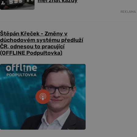
měl znát každý
REKLAMA
Štěpán Křeček - Změny v
důchodovém systému předluží
ČR, odnesou to pracující
(OFFLINE Podpultovka)