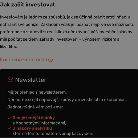
Jak začít investovat
Investování je jedním ze způsobů, jak se účinně bránit proti inflaci a
ochránit své peníze. Základem však je, poznat nejprve své možnosti,
preference a stanovit si realistická očekávání. Váš investiční plán by
měl počítat se třemi základy investování - výnosem, rizikem a
likviditou.
Knihovna vědomostí
Newsletter
Mějte přehled s newsletterem.
Nenechte si ujít nejnovější zprávy o investicích a ekonomice.
Jednou týdně vám pošleme:
3 nejčtenější články
s hodnotnými informacemi,
3 názory analytiků
kteří se těmto tématům věnují každý den,