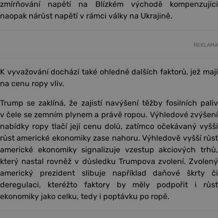
zmírňování napětí na Blízkém východě kompenzující
naopak nárůst napětí v rámci války na Ukrajině.
REKLAMA
K vyvažování dochází také ohledně dalších faktorů, jež mají
na cenu ropy vliv.
Trump se zaklíná, že zajistí navýšení těžby fosilních paliv
v čele se zemním plynem a právě ropou. Výhledové zvýšení
nabídky ropy tlačí její cenu dolů, zatímco očekávaný vyšší
růst americké ekonomiky zase nahoru. Výhledově vyšší růst
americké ekonomiky signalizuje vzestup akciových trhů,
který nastal rovněž v důsledku Trumpova zvolení. Zvolený
americký prezident slibuje například daňové škrty či
deregulaci, kteréžto faktory by měly podpořit i růst
ekonomiky jako celku, tedy i poptávku po ropě.