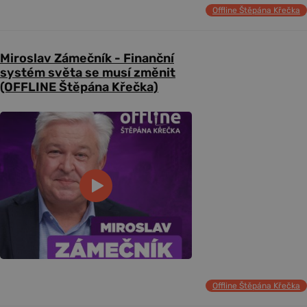
Offline Štěpána Křečka
Miroslav Zámečník - Finanční
systém světa se musí změnit
(OFFLINE Štěpána Křečka)
Offline Štěpána Křečka