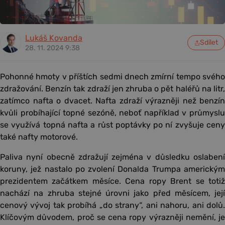
Lukáš Kovanda
Sdílet
28. 11. 2024 9:38
Pohonné hmoty v příštích sedmi dnech zmírní tempo svého
zdražování. Benzín tak zdraží jen zhruba o pět haléřů na litr,
zatímco nafta o dvacet. Nafta zdraží výrazněji než benzín
kvůli probíhající topné sezóně, neboť například v průmyslu
se využívá topná nafta a růst poptávky po ní zvyšuje ceny
také nafty motorové.
Paliva nyní obecně zdražují zejména v důsledku oslabení
koruny, jež nastalo po zvolení Donalda Trumpa americkým
prezidentem začátkem měsíce. Cena ropy Brent se totiž
nachází na zhruba stejné úrovni jako před měsícem, její
cenový vývoj tak probíhá „do strany“, ani nahoru, ani dolů.
Klíčovým důvodem, proč se cena ropy výrazněji nemění, je