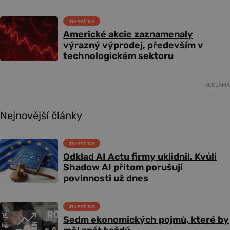
Investice
Americké akcie zaznamenaly
výrazný výprodej, především v
technologickém sektoru
REKLAMA
Nejnovější články
Investice
Odklad AI Actu firmy uklidnil. Kvůli
Shadow AI přitom porušují
povinnosti už dnes
Investice
Sedm ekonomických pojmů, které by