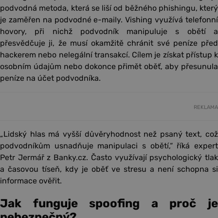
podvodná metoda, která se liší od běžného phishingu, který
je zaměřen na podvodné e-maily. Vishing využívá telefonní
hovory, při nichž podvodník manipuluje s obětí a
přesvědčuje ji, že musí okamžitě chránit své peníze před
hackerem nebo nelegální transakcí. Cílem je získat přístup k
osobním údajům nebo dokonce přimět oběť, aby přesunula
peníze na účet podvodníka.
REKLAMA
„Lidský hlas má vyšší důvěryhodnost než psaný text, což
podvodníkům usnadňuje manipulaci s obětí,“ říká expert
Petr Jermář z Banky.cz. Často využívají psychologický tlak
a časovou tíseň, kdy je oběť ve stresu a není schopna si
informace ověřit.
Jak funguje spoofing a proč je
nebezpečný?