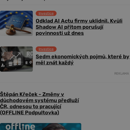
Investice
Odklad AI Actu firmy uklidnil. Kvůli
Shadow AI přitom porušují
povinnosti už dnes
Investice
Sedm ekonomických pojmů, které by
měl znát každý
REKLAMA
Štěpán Křeček - Změny v
důchodovém systému předluží
ČR, odnesou to pracující
(OFFLINE Podpultovka)