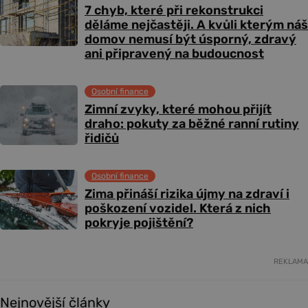
7 chyb, které při rekonstrukci
děláme nejčastěji. A kvůli kterým náš
domov nemusí být úsporný, zdravý
ani připravený na budoucnost
Osobní finance
Zimní zvyky, které mohou přijít
draho: pokuty za běžné ranní rutiny
řidičů
Osobní finance
Zima přináší rizika újmy na zdraví i
poškození vozidel. Která z nich
pokryje pojištění?
REKLAMA
Nejnovější články