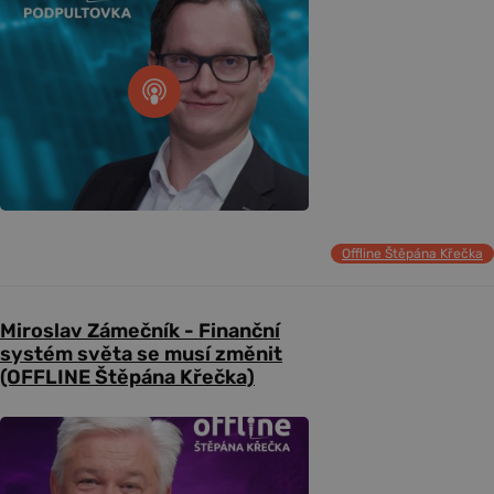
Offline Štěpána Křečka
Miroslav Zámečník - Finanční
systém světa se musí změnit
(OFFLINE Štěpána Křečka)