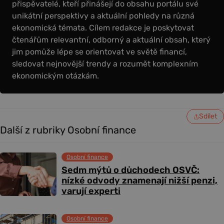
přispěvatelé, kteří přinášejí do obsahu portálu své
unikátní perspektivy a aktuální pohledy na různá
ekonomická témata. Cílem redakce je poskytovat
čtenářům relevantní, odborný a aktuální obsah, který
jim pomůže lépe se orientovat ve světě financí,
sledovat nejnovější trendy a rozumět komplexním
ekonomickým otázkám.
Sdílet
Další z rubriky Osobní finance
Osobní finance
Sedm mýtů o důchodech OSVČ:
nízké odvody znamenají nižší penzi,
varují experti
Osobní finance