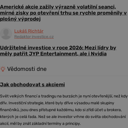
Americké akcie zažily výrazně volatilní seanci,
mírné zisky po otevření trhu se rychle proměnily v
plošný výprodej
Lukáš Richtár
Redaktor investice.cz
Udržitelné investice v roce 2026: Mezi lídry by
měly patřit JYP Entertainment, ale i Nvidia
Vědomosti dne
Jak obchodovat s akciemi
Svět velkých financí a tradingu na burzách je nyní otevřenější, než kdy
dřív. Investiční strategie, které byly dříve výsadou malé skupiny
finančníků, jsou dnes přístupné každému, kdo si zřídí účet u brokera,
kterých je celá řada. Než se ale investor vrhne do světa obchodování
akcií, měl by znát základní termíny a principy.