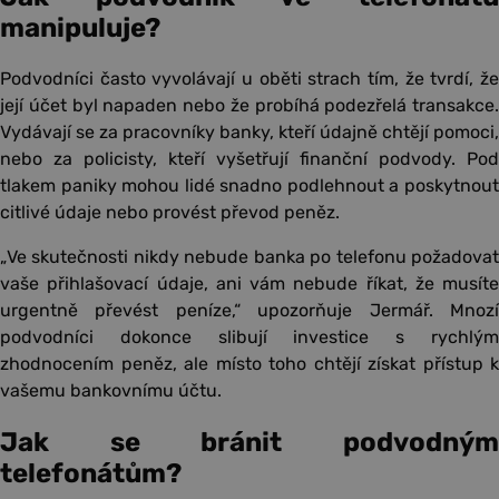
manipuluje?
Podvodníci často vyvolávají u oběti strach tím, že tvrdí, že
její účet byl napaden nebo že probíhá podezřelá transakce.
Vydávají se za pracovníky banky, kteří údajně chtějí pomoci,
nebo za policisty, kteří vyšetřují finanční podvody. Pod
tlakem paniky mohou lidé snadno podlehnout a poskytnout
citlivé údaje nebo provést převod peněz.
„Ve skutečnosti nikdy nebude banka po telefonu požadovat
vaše přihlašovací údaje, ani vám nebude říkat, že musíte
urgentně převést peníze,“ upozorňuje Jermář. Mnozí
podvodníci dokonce slibují investice s rychlým
zhodnocením peněz, ale místo toho chtějí získat přístup k
vašemu bankovnímu účtu.
Jak se bránit podvodným
telefonátům?