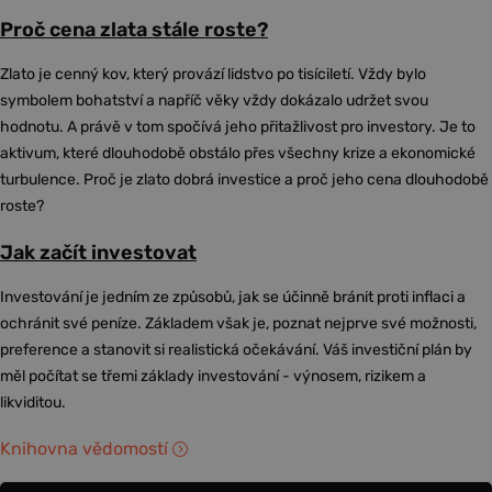
Proč cena zlata stále roste?
Zlato je cenný kov, který provází lidstvo po tisíciletí. Vždy bylo
symbolem bohatství a napříč věky vždy dokázalo udržet svou
hodnotu. A právě v tom spočívá jeho přitažlivost pro investory. Je to
aktivum, které dlouhodobě obstálo přes všechny krize a ekonomické
turbulence. Proč je zlato dobrá investice a proč jeho cena dlouhodobě
roste?
Jak začít investovat
Investování je jedním ze způsobů, jak se účinně bránit proti inflaci a
ochránit své peníze. Základem však je, poznat nejprve své možnosti,
preference a stanovit si realistická očekávání. Váš investiční plán by
měl počítat se třemi základy investování - výnosem, rizikem a
likviditou.
Knihovna vědomostí