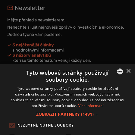
Newsletter
Mějte přehled s newsletterem.
Nenechte si ujít nejnovější zprávy o investicích a ekonomice.
Jednou týdně vám pošleme:
3 nejčtenější články
s hodnotnými informacemi,
3 názory analytiků
kteří se těmto tématům věnují každý den,
nová videa a podcasty
×
k prohloubení vašich znalostí.
Tyto webové stránky používají
soubory cookie.
CZECH
Tyto webové stránky používají soubory cookie ke zlepšení
uživatelského zážitku. Používáním našich webových stránek
CZ
souhlasíte se všemi soubory cookie v souladu s našimi zásadami
Přihlášením k newsletteru vyjadřujete svůj souhlas s
podmínkami
používání souborů cookie.
Více informací
zpracování osobních údajů
.
ZOBRAZIT PARTNERY
(1491) →
Kontakt
NEZBYTNĚ NUTNÉ SOUBORY
Zásady používání souborů cookies
Zpracování osobních údajů