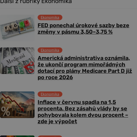
Další z rubriky Ekonomika
Ekonomika
FED ponechal úrokové sazby beze
změny v pásmu 3,50–3,75 %
Ekonomika
Americká administrativa oznámila,
že ukončí program mimořádných
dotací pro plány Medicare Part D již
po roce 2026
Ekonomika
Inflace v červnu spadla na 1,5
procenta. Bez zásahů vlády by se
pohybovala kolem dvou procent –
zde je výpočet