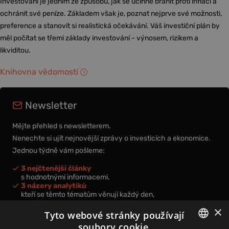
Investování je jedním ze způsobů, jak se účinně bránit proti inflaci a
ochránit své peníze. Základem však je, poznat nejprve své možnosti,
preference a stanovit si realistická očekávání. Váš investiční plán by
měl počítat se třemi základy investování - výnosem, rizikem a
likviditou.
Knihovna vědomostí
Newsletter
Mějte přehled s newsletterem.
Nenechte si ujít nejnovější zprávy o investicích a ekonomice.
Jednou týdně vám pošleme:
3 nejčtenější články
s hodnotnými informacemi,
3 názory analytiků
kteří se těmto tématům věnují každý den,
nová videa a podcasty
×
k prohloubení vašich znalostí.
Tyto webové stránky používají
soubory cookie.