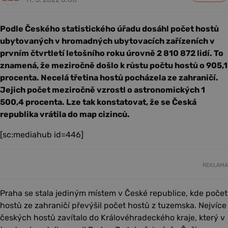
Podle Českého statistického úřadu dosáhl počet hostů
ubytovaných v hromadných ubytovacích zařízeních v
prvním čtvrtletí letošního roku úrovně 2 810 872 lidí. To
znamená, že meziročně došlo k růstu počtu hostů o 905,1
procenta. Necelá třetina hostů pocházela ze zahraničí.
Jejich počet meziročně vzrostl o astronomických 1
500,4 procenta. Lze tak konstatovat, že se Česká
republika vrátila do map cizinců.
[sc:mediahub id=446]
REKLAMA
Praha se stala jediným místem v České republice, kde počet
hostů ze zahraničí převýšil počet hostů z tuzemska. Nejvíce
českých hostů zavítalo do Královéhradeckého kraje, který v