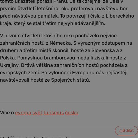
tomto ukazateli porazil Prahu. Je tak zřejmé, že Češi v
prvním čtvrtletí letošního roku preferovali návštěvu hor
před návštěvou památek. To potvrzují i čísla z Libereckého
kraje, který se stal třetím nejvyhledávanějším.
V prvním čtvrtletí letošního roku pocházelo nejvíce
zahraničních hostů z Německa. S výrazným odstupem na
druhém a třetím místě skončili hosté ze Slovenska a z
Polska. Pomyslnou bramborovou medaili získali hosté z
Ukrajiny. Drtivá většina zahraničních hostů pocházela z
evropských zemí. Po vyloučení Evropanů nás nejčastěji
navštěvovali hosté ze Spojených států.
Více o
evropa
svět
turismus
česko
Sdílet