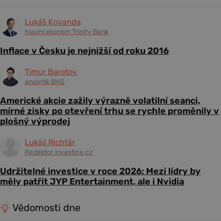
Lukáš Kovanda
hlavní ekonom Trinity Bank
Inflace v Česku je nejnižší od roku 2016
Timur Barotov
analytik BHS
Americké akcie zažily výrazně volatilní seanci,
mírné zisky po otevření trhu se rychle proměnily v
plošný výprodej
Lukáš Richtár
Redaktor investice.cz
Udržitelné investice v roce 2026: Mezi lídry by
měly patřit JYP Entertainment, ale i Nvidia
Vědomosti dne