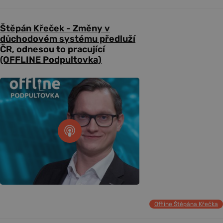
Štěpán Křeček - Změny v
důchodovém systému předluží
ČR, odnesou to pracující
(OFFLINE Podpultovka)
Offline Štěpána Křečka