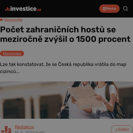
Menu
/
Ekonomika
Počet zahraničních hostů se
meziročně zvýšil o 1500 procent
Ekonomika
Lze tak konstatovat, že se Česká republika vrátila do map
cizinců...
Redakce
Sdílet
11. 5. 2022 0:00