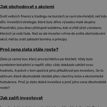
Jak obchodovat s akciemi
Svět velkých financí a tradingu na burzách je nyní otevřenější, než kdy
dřív. Investiční strategie, které byly dříve výsadou malé skupiny
finančníků, jsou dnes přístupné každému, kdo si zřídí účet u brokera,
kterých je celá řada. Než se ale investor vrhne do světa obchodování
akcií, měl by znát základní termíny a principy.
Proč cena zlata stále roste?
Zlato je cenný kov, který provází lidstvo po tisíciletí. Vždy bylo
symbolem bohatství a napříč věky vždy dokázalo udržet svou
hodnotu. A právě v tom spočívá jeho přitažlivost pro investory. Je to
aktivum, které dlouhodobě obstálo přes všechny krize a ekonomické
turbulence. Proč je zlato dobrá investice a proč jeho cena dlouhodobě
roste?
Jak začít investovat