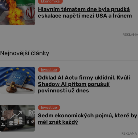
Ekonomika
Hlavním tématem dne byla prudká
eskalace napětí mezi USA a Íránem
REKLAMA
Nejnovější články
Investice
Odklad AI Actu firmy uklidnil. Kvůli
Shadow AI přitom porušují
povinnosti už dnes
Investice
Sedm ekonomických pojmů, které by
měl znát každý
REKLAMA