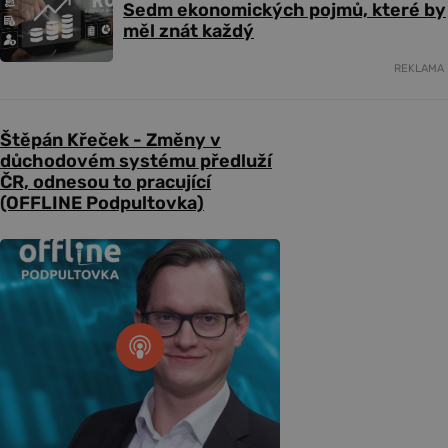
Sedm ekonomických pojmů, které by
měl znát každý
REKLAMA
Štěpán Křeček - Změny v
důchodovém systému předluží
ČR, odnesou to pracující
(OFFLINE Podpultovka)