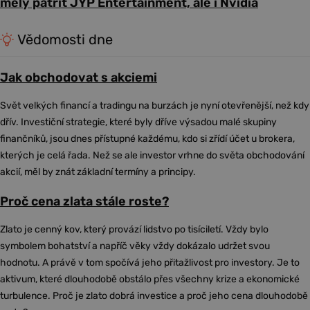
měly patřit JYP Entertainment, ale i Nvidia
Vědomosti dne
Jak obchodovat s akciemi
Svět velkých financí a tradingu na burzách je nyní otevřenější, než kdy
dřív. Investiční strategie, které byly dříve výsadou malé skupiny
finančníků, jsou dnes přístupné každému, kdo si zřídí účet u brokera,
kterých je celá řada. Než se ale investor vrhne do světa obchodování
akcií, měl by znát základní termíny a principy.
Proč cena zlata stále roste?
Zlato je cenný kov, který provází lidstvo po tisíciletí. Vždy bylo
symbolem bohatství a napříč věky vždy dokázalo udržet svou
hodnotu. A právě v tom spočívá jeho přitažlivost pro investory. Je to
aktivum, které dlouhodobě obstálo přes všechny krize a ekonomické
turbulence. Proč je zlato dobrá investice a proč jeho cena dlouhodobě