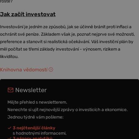
roste?
Jak začít investovat
Investování je jedním ze způsobů, jak se účinně bránit proti inflaci a
ochránit své peníze. Základem však je, poznat nejprve své možnosti,
preference a stanovit si realistická očekávání. Váš investiční plán by
měl počítat se třemi základy investování - výnosem, rizikem a
likviditou.
Knihovna vědomostí
Newsletter
Mějte přehled s newsletterem.
Nenechte si ujít nejnovější zprávy o investicích a ekonomice.
Jednou týdně vám pošleme:
3 nejčtenější články
s hodnotnými informacemi,
3 názory analytiků