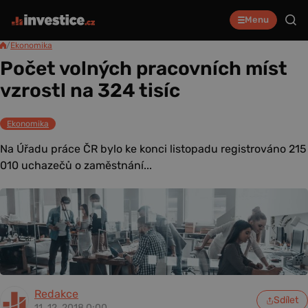
Menu
/
Ekonomika
Počet volných pracovních míst
vzrostl na 324 tisíc
Ekonomika
Na Úřadu práce ČR bylo ke konci listopadu registrováno 215
010 uchazečů o zaměstnání...
Redakce
Sdílet
11. 12. 2018 0:00