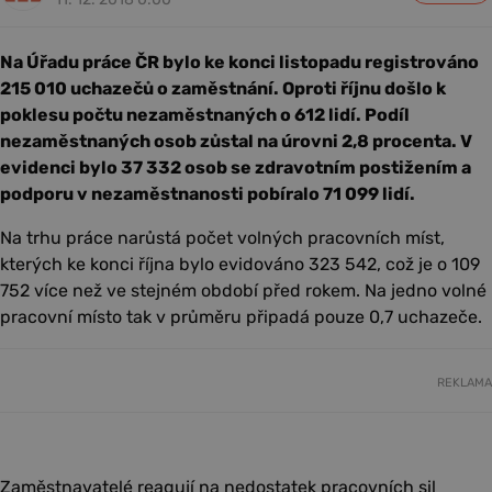
Na Úřadu práce ČR bylo ke konci listopadu registrováno
215 010 uchazečů o zaměstnání. Oproti říjnu došlo k
poklesu počtu nezaměstnaných o 612 lidí. Podíl
nezaměstnaných osob zůstal na úrovni 2,8 procenta. V
evidenci bylo 37 332 osob se zdravotním postižením a
podporu v nezaměstnanosti pobíralo 71 099 lidí.
Na trhu práce narůstá počet volných pracovních míst,
kterých ke konci října bylo evidováno 323 542, což je o 109
752 více než ve stejném období před rokem. Na jedno volné
pracovní místo tak v průměru připadá pouze 0,7 uchazeče.
REKLAMA
Zaměstnavatelé reagují na nedostatek pracovních sil