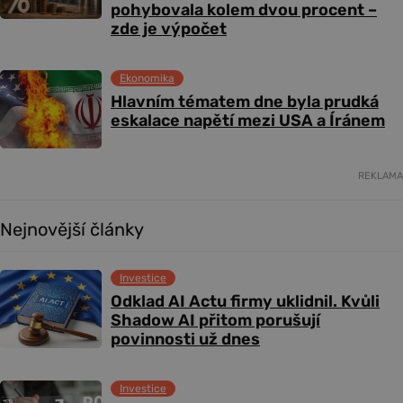
pohybovala kolem dvou procent –
zde je výpočet
Ekonomika
Hlavním tématem dne byla prudká
eskalace napětí mezi USA a Íránem
REKLAMA
Nejnovější články
Investice
Odklad AI Actu firmy uklidnil. Kvůli
Shadow AI přitom porušují
povinnosti už dnes
Investice