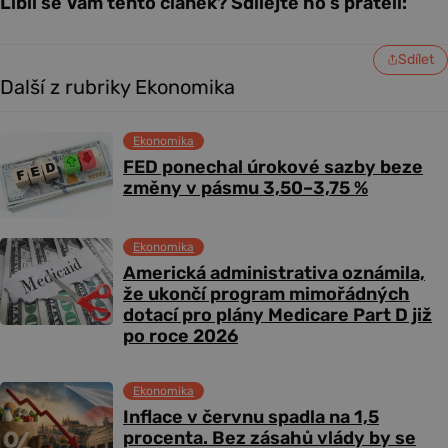
Líbil se Vám tento článek? Sdílejte ho s přáteli:
Sdílet
Další z rubriky Ekonomika
Ekonomika
FED ponechal úrokové sazby beze
změny v pásmu 3,50–3,75 %
Ekonomika
Americká administrativa oznámila,
že ukončí program mimořádných
dotací pro plány Medicare Part D již
po roce 2026
Ekonomika
Inflace v červnu spadla na 1,5
procenta. Bez zásahů vlády by se