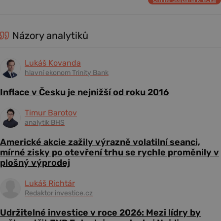
Názory analytiků
Lukáš Kovanda
hlavní ekonom Trinity Bank
Inflace v Česku je nejnižší od roku 2016
Timur Barotov
analytik BHS
Americké akcie zažily výrazně volatilní seanci,
mírné zisky po otevření trhu se rychle proměnily v
plošný výprodej
Lukáš Richtár
Redaktor investice.cz
Udržitelné investice v roce 2026: Mezi lídry by