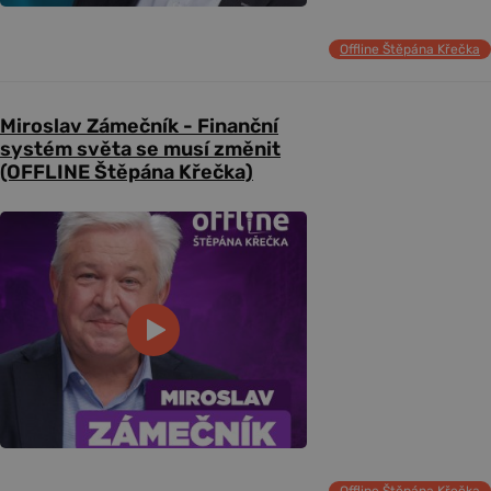
Offline Štěpána Křečka
Miroslav Zámečník - Finanční
systém světa se musí změnit
(OFFLINE Štěpána Křečka)
Offline Štěpána Křečka