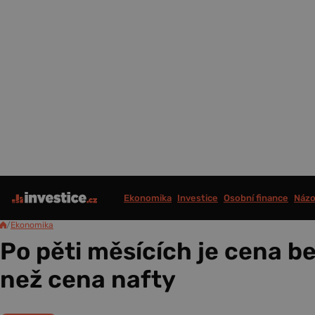
Ekonomika
Investice
Osobní finance
Názo
/
Ekonomika
Po pěti měsících je cena b
než cena nafty