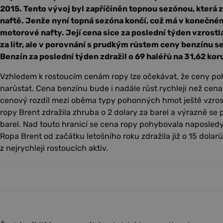
2015. Tento vývoj byl zapříčiněn topnou sezónou, která 
naftě. Jenže nyní topná sezóna končí, což má v konečné
motorové nafty. Její cena sice za poslední týden vzrostla
za litr, ale v porovnání s prudkým růstem ceny benzínu se
Benzín za poslední týden zdražil o 69 haléřů na 31,62 koru
Vzhledem k rostoucím cenám ropy lze očekávat, že ceny p
narůstat. Cena benzínu bude i nadále růst rychleji než cena
cenový rozdíl mezi oběma typy pohonných hmot ještě vzros
ropy Brent zdražila zhruba o 2 dolary za barel a výrazně se př
barel. Nad touto hranicí se cena ropy pohybovala naposledy
Ropa Brent od začátku letošního roku zdražila již o 15 dolarů
z nejrychleji rostoucích aktiv.