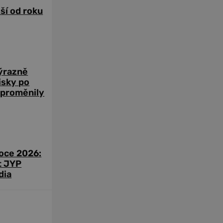
žší od roku
výrazně
zisky po
 proměnily
roce 2026:
t JYP
dia