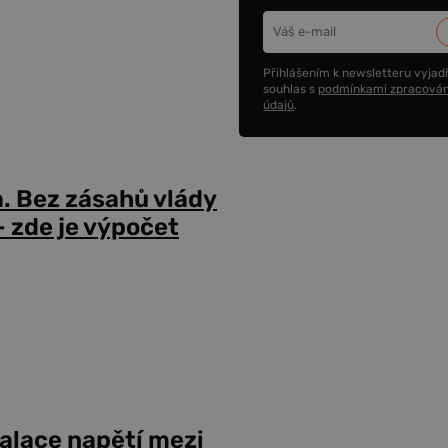
Přihlášením k newsletteru vyjadř
souhlas s
podmínkami zpracován
údajů
.
a. Bez zásahů vlády
 zde je výpočet
alace napětí mezi