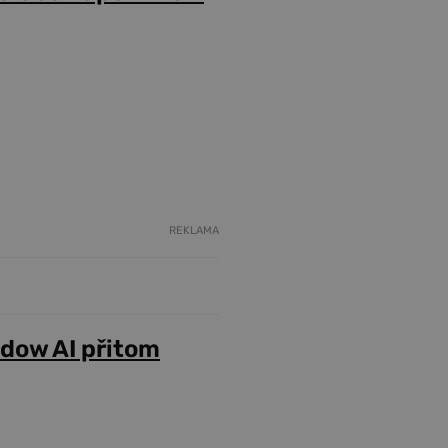
REKLAMA
adow AI přitom