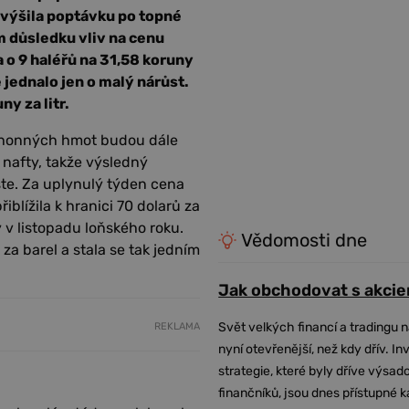
zvýšila poptávku po topné
m důsledku vliv na cenu
 o 9 haléřů na 31,58 koruny
 jednalo jen o malý nárůst.
ny za litr.
ohonných hmot budou dále
 nafty, takže výsledný
te. Za uplynulý týden cena
iblížila k hranici 70 dolarů za
 v listopadu loňského roku.
Vědomosti dne
 za barel a stala se tak jedním
Jak obchodovat s akcie
Svět velkých financí a tradingu 
REKLAMA
nyní otevřenější, než kdy dřív. In
strategie, které byly dříve výsa
finančníků, jsou dnes přístupné 