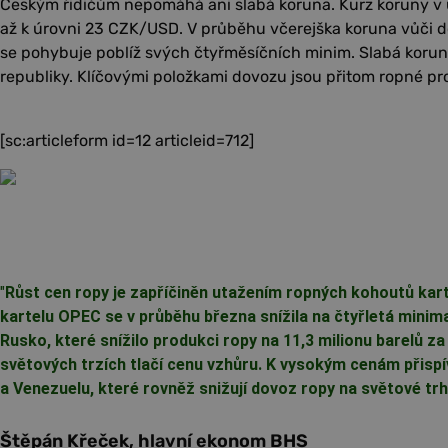
Českým řidičům nepomáhá ani slabá koruna. Kurz koruny v
až k úrovni 23 CZK/USD. V průběhu včerejška koruna vůči dol
se pohybuje poblíž svých čtyřměsíčních minim. Slabá koru
republiky. Klíčovými položkami dovozu jsou přitom ropné pr
[sc:articleform id=12 articleid=712]
"
Růst cen ropy je zapříčiněn utažením ropných kohoutů ka
kartelu OPEC se v průběhu března snížila na čtyřletá minim
Rusko, které snížilo produkci ropy na 11,3 milionu barelů z
světových trzích tlačí cenu vzhůru. K vysokým cenám přispív
a Venezuelu, které rovněž snižují dovoz ropy na světové trh
Štěpán Křeček, hlavní ekonom BHS