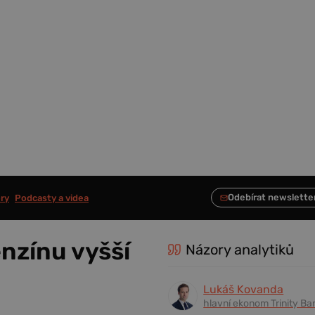
ry
Podcasty a videa
enzínu vyšší
Názory analytiků
Lukáš Kovanda
hlavní ekonom Trinity Ba