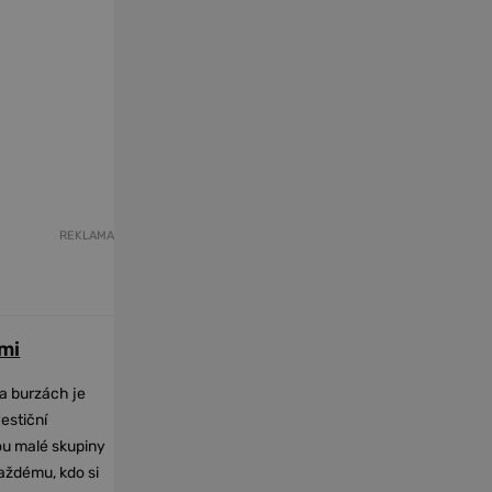
REKLAMA
mi
na burzách je
vestiční
dou malé skupiny
každému, kdo si