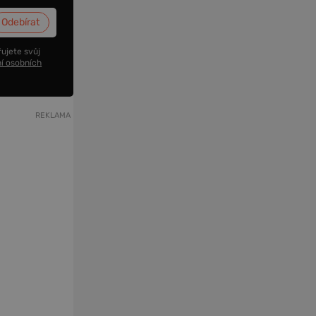
ujete svůj
í osobních
REKLAMA