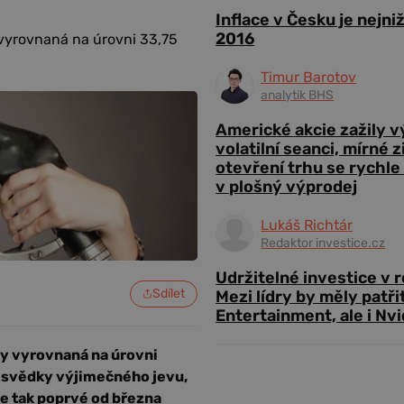
Inflace v Česku je nejni
2016
 vyrovnaná na úrovni 33,75
Timur Barotov
analytik BHS
Americké akcie zažily 
volatilní seanci, mírné 
otevření trhu se rychle
v plošný výprodej
Lukáš Richtár
Redaktor investice.cz
Udržitelné investice v 
Sdílet
Mezi lídry by měly patři
Entertainment, ale i Nvi
ty vyrovnaná na úrovni
li svědky výjimečného jevu,
se tak poprvé od března