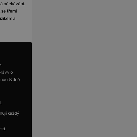
cká očekávání.
 se třemi
izikem a
m.
právy o
dnou týdně
,
nují každý
stí.