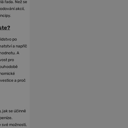
elá řada. Než se
odování akcií,
incipy.
oste?
lidstvo po
hatství a napříč
hodnotu. A
vost pro
dlouhodobě
onomické
nvestice a proč
, jak se účinně
 peníze.
e své možnosti,