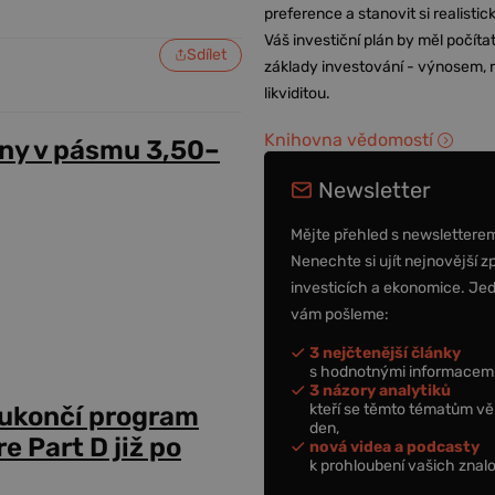
preference a stanovit si realisti
Váš investiční plán by měl počítat
Sdílet
základy investování - výnosem, r
likviditou.
Knihovna vědomostí
ny v pásmu 3,50–
Newsletter
Mějte přehled s newslettere
Nenechte si ujít nejnovější z
investicích a ekonomice. Je
vám pošleme:
3 nejčtenější články
s hodnotnými informacemi
3 názory analytiků
kteří se těmto tématům vě
 ukončí program
den,
 Part D již po
nová videa a podcasty
k prohloubení vašich znalo