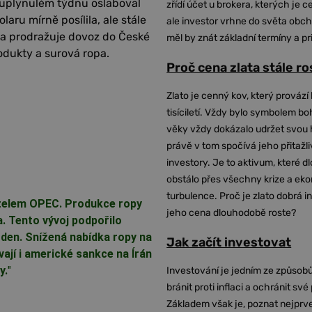
 uplynulém týdnu oslaboval
zřídí účet u brokera, kterých je c
aru mírně posílila, ale stále
ale investor vrhne do světa obch
na prodražuje dovoz do České
měl by znát základní termíny a pr
odukty a surová ropa.
Proč cena zlata stále r
Zlato je cenný kov, který provází 
tisíciletí. Vždy bylo symbolem bo
věky vždy dokázalo udržet svou 
právě v tom spočívá jeho přitažli
investory. Je to aktivum, které 
obstálo přes všechny krize a ek
turbulence. Proč je zlato dobrá i
rtelem OPEC. Produkce ropy
jeho cena dlouhodobě roste?
a. Tento vývoj podpořilo
a den. Snížená nabídka ropy na
Jak začít investovat
ají i americké sankce na Írán
y.
"
Investování je jedním ze způsobů
bránit proti inflaci a ochránit své
Základem však je, poznat nejprv