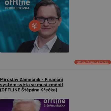
Offline Štěpána Křečka
Miroslav Zámečník - Finanční
systém světa se musí změnit
(OFFLINE Štěpána Křečka)