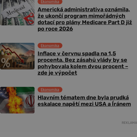
Ekonomika
Americká administrativa oznámila,
že ukončí program mimořádných
dotací pro plány Medicare Part D již
po roce 2026
Ekonomika
Inflace v červnu spadla na 1,5
procenta. Bez zásahů vlády by se
pohybovala kolem dvou procent –
zde je výpočet
Ekonomika
Hlavním tématem dne byla prudká
eskalace napětí mezi USA a Íránem
REKLAMA