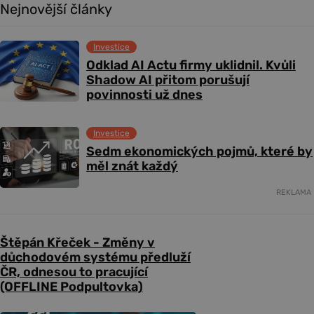
Nejnovější články
Investice
Odklad AI Actu firmy uklidnil. Kvůli
Shadow AI přitom porušují
povinnosti už dnes
Investice
Sedm ekonomických pojmů, které by
měl znát každý
REKLAMA
Štěpán Křeček - Změny v
důchodovém systému předluží
ČR, odnesou to pracující
(OFFLINE Podpultovka)