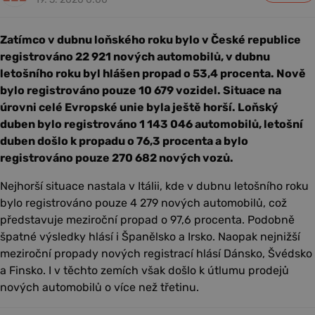
Zatímco v dubnu loňského roku bylo v České republice
registrováno 22 921 nových automobilů, v dubnu
letošního roku byl hlášen propad o 53,4 procenta. Nově
bylo registrováno pouze 10 679 vozidel. Situace na
úrovni celé Evropské unie byla ještě horší. Loňský
duben bylo registrováno 1 143 046 automobilů, letošní
duben došlo k propadu o 76,3 procenta a bylo
registrováno pouze 270 682 nových vozů.
Nejhorší situace nastala v Itálii, kde v dubnu letošního roku
bylo registrováno pouze 4 279 nových automobilů, což
představuje meziroční propad o 97,6 procenta. Podobně
špatné výsledky hlásí i Španělsko a Irsko. Naopak nejnižší
meziroční propady nových registrací hlásí Dánsko, Švédsko
a Finsko. I v těchto zemích však došlo k útlumu prodejů
nových automobilů o více než třetinu.