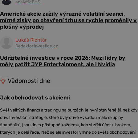
analytik BHS
Americké akcie zažily výrazně volatilní seanci,
mírné zisky po otevření trhu se rychle proměnily v
plošný výprodej
Lukáš Richtár
Redaktor investice.cz
Udržitelné investice v roce 2026: Mezi lídry by
měly patřit JYP Entertainment, ale i Nvidia
Vědomosti dne
Jak obchodovat s akciemi
Svět velkých financí a tradingu na burzách je nyní otevřenější, než kdy
dřív. Investiční strategie, které byly dříve výsadou malé skupiny
finančníků, jsou dnes přístupné každému, kdo si zřídí účet u brokera,
kterých je celá řada. Než se ale investor vrhne do světa obchodování