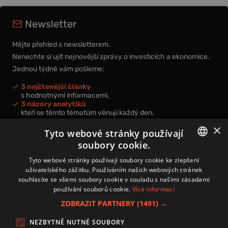
Newsletter
Mějte přehled s newsletterem.
Nenechte si ujít nejnovější zprávy o investicích a ekonomice.
Jednou týdně vám pošleme:
3 nejčtenější články
s hodnotnými informacemi,
3 názory analytiků
kteří se těmto tématům věnují každý den,
nová videa a podcasty
×
k prohloubení vašich znalostí.
Tyto webové stránky používají
soubory cookie.
CZECH
Tyto webové stránky používají soubory cookie ke zlepšení
uživatelského zážitku. Používáním našich webových stránek
CZ
souhlasíte se všemi soubory cookie v souladu s našimi zásadami
Přihlášením k newsletteru vyjadřujete svůj souhlas s
podmínkami
používání souborů cookie.
Více informací
zpracování osobních údajů
.
ZOBRAZIT PARTNERY
(1491) →
Kontakt
NEZBYTNĚ NUTNÉ SOUBORY
Zásady používání souborů cookies