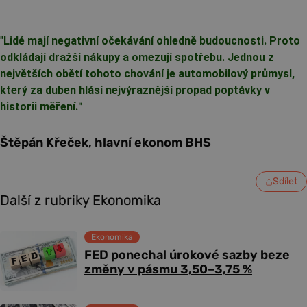
"
Lidé mají negativní očekávání ohledně budoucnosti. Proto
odkládají dražší nákupy a omezují spotřebu. Jednou z
největších obětí tohoto chování je automobilový průmysl,
který za duben hlásí nejvýraznější propad poptávky v
historii měření.
"
Štěpán Křeček, hlavní ekonom BHS
Sdílet
Další z rubriky Ekonomika
Ekonomika
FED ponechal úrokové sazby beze
změny v pásmu 3,50–3,75 %