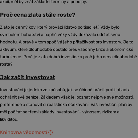
akcií, měl by znát základní termíny a principy.
Proč cena zlata stále roste?
Zlato je cenný kov, který provází lidstvo po tisíciletí. Vždy bylo
symbolem bohatství a napříč věky vždy dokázalo udržet svou
hodnotu. A právě v tom spočívá jeho přitažlivost pro investory. Je to
aktivum, které dlouhodobě obstálo přes všechny krize a ekonomické
turbulence. Proč je zlato dobrá investice a proč jeho cena dlouhodobě
roste?
Jak začít investovat
Investování je jedním ze způsobů, jak se účinně bránit proti inflaci a
ochránit své peníze. Základem však je, poznat nejprve své možnosti,
preference a stanovit si realistická očekávání. Váš investiční plán by
měl počítat se třemi základy investování - výnosem, rizikem a
likviditou.
Knihovna vědomostí