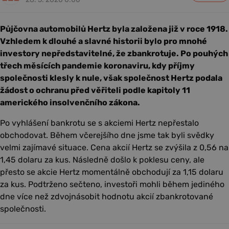
Půjčovna automobilů Hertz byla založena již v roce 1918.
Vzhledem k dlouhé a slavné historii bylo pro mnohé
investory nepředstavitelné, že zbankrotuje. Po pouhých
třech měsících pandemie koronaviru, kdy příjmy
společnosti klesly k nule, však společnost Hertz podala
žádost o ochranu před věřiteli podle kapitoly 11
amerického insolvenčního zákona.
Po vyhlášení bankrotu se s akciemi Hertz nepřestalo
obchodovat. Během včerejšího dne jsme tak byli svědky
velmi zajímavé situace. Cena akcií Hertz se zvýšila z 0,56 na
1,45 dolaru za kus. Následně došlo k poklesu ceny, ale
přesto se akcie Hertz momentálně obchodují za 1,15 dolaru
za kus. Podtrženo sečteno, investoři mohli během jediného
dne více než zdvojnásobit hodnotu akcií zbankrotované
společnosti.