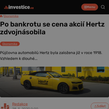
Menu
/
Ekonomika
Po bankrotu se cena akcií Hertz
zdvojnásobila
Ekonomika
Půjčovna automobilů Hertz byla založena již v roce 1918.
Vzhledem k dlouhé...
Redakce
Sdílet
28. 5. 2020 0:00