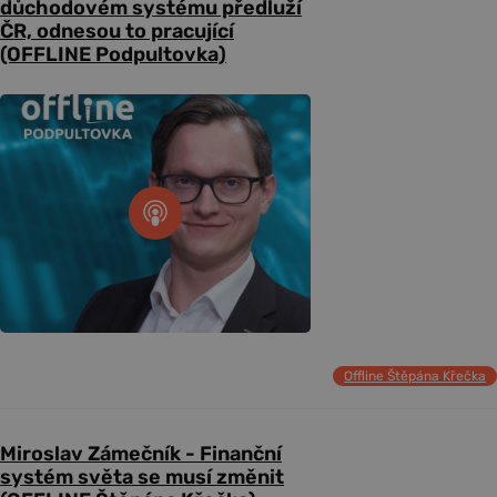
důchodovém systému předluží
ČR, odnesou to pracující
(OFFLINE Podpultovka)
Offline Štěpána Křečka
Miroslav Zámečník - Finanční
systém světa se musí změnit