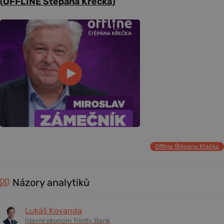
(OFFLINE Štěpána Křečka)
Offline Štěpána Křečka
Názory analytiků
Lukáš Kovanda
hlavní ekonom Trinity Bank