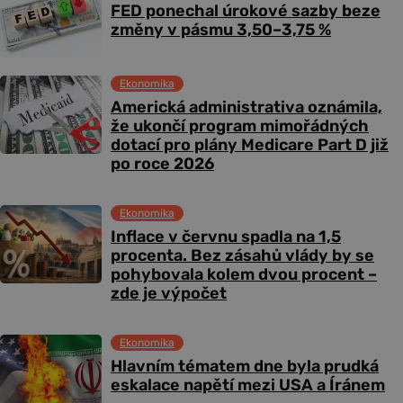
FED ponechal úrokové sazby beze
změny v pásmu 3,50–3,75 %
Ekonomika
Americká administrativa oznámila,
že ukončí program mimořádných
dotací pro plány Medicare Part D již
po roce 2026
Ekonomika
Inflace v červnu spadla na 1,5
procenta. Bez zásahů vlády by se
pohybovala kolem dvou procent –
zde je výpočet
Ekonomika
Hlavním tématem dne byla prudká
eskalace napětí mezi USA a Íránem