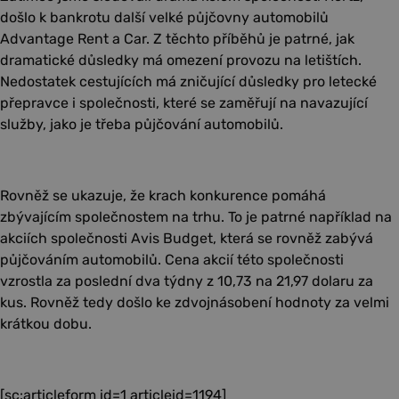
došlo k bankrotu další velké půjčovny automobilů
Advantage Rent a Car. Z těchto příběhů je patrné, jak
dramatické důsledky má omezení provozu na letištích.
Nedostatek cestujících má zničující důsledky pro letecké
přepravce i společnosti, které se zaměřují na navazující
služby, jako je třeba půjčování automobilů.
Rovněž se ukazuje, že krach konkurence pomáhá
zbývajícím společnostem na trhu. To je patrné například na
akciích společnosti Avis Budget, která se rovněž zabývá
půjčováním automobilů. Cena akcií této společnosti
vzrostla za poslední dva týdny z 10,73 na 21,97 dolaru za
kus. Rovněž tedy došlo ke zdvojnásobení hodnoty za velmi
krátkou dobu.
[sc:articleform id=1 articleid=1194]