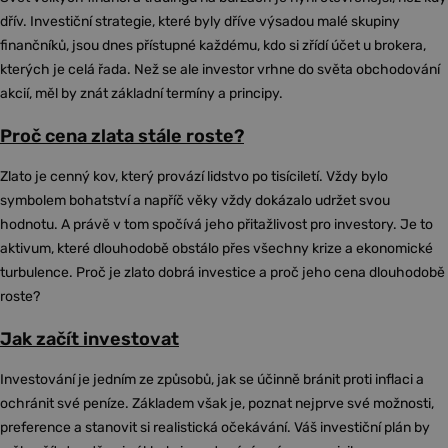
dřív. Investiční strategie, které byly dříve výsadou malé skupiny
finančníků, jsou dnes přístupné každému, kdo si zřídí účet u brokera,
kterých je celá řada. Než se ale investor vrhne do světa obchodování
akcií, měl by znát základní termíny a principy.
Proč cena zlata stále roste?
Zlato je cenný kov, který provází lidstvo po tisíciletí. Vždy bylo
symbolem bohatství a napříč věky vždy dokázalo udržet svou
hodnotu. A právě v tom spočívá jeho přitažlivost pro investory. Je to
aktivum, které dlouhodobě obstálo přes všechny krize a ekonomické
turbulence. Proč je zlato dobrá investice a proč jeho cena dlouhodobě
roste?
Jak začít investovat
Investování je jedním ze způsobů, jak se účinně bránit proti inflaci a
ochránit své peníze. Základem však je, poznat nejprve své možnosti,
preference a stanovit si realistická očekávání. Váš investiční plán by