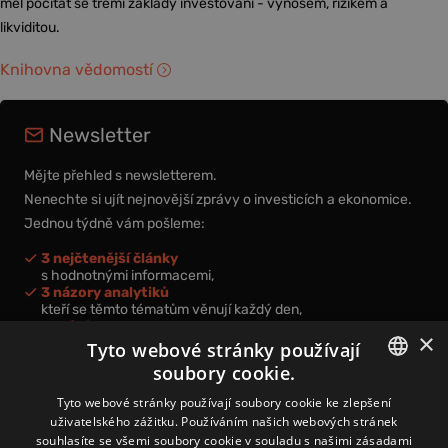
měl počítat se třemi základy investování - výnosem, rizikem a
likviditou.
Knihovna vědomostí
Newsletter
Mějte přehled s newsletterem.
Nenechte si ujít nejnovější zprávy o investicích a ekonomice.
Jednou týdně vám pošleme:
3 nejčtenější články
s hodnotnými informacemi,
3 názory analytiků
kteří se těmto tématům věnují každý den,
nová videa a podcasty
×
k prohloubení vašich znalostí.
Tyto webové stránky používají
soubory cookie.
CZECH
Tyto webové stránky používají soubory cookie ke zlepšení
uživatelského zážitku. Používáním našich webových stránek
CZ
souhlasíte se všemi soubory cookie v souladu s našimi zásadami
Přihlášením k newsletteru vyjadřujete svůj souhlas s
podmínkami