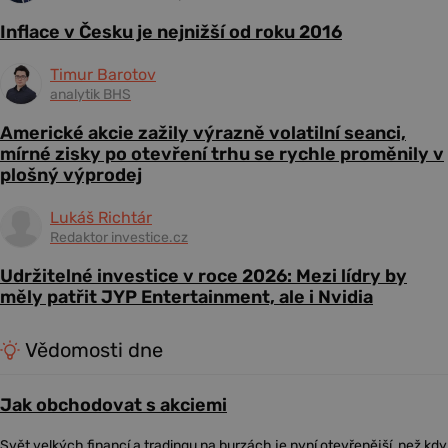
Inflace v Česku je nejnižší od roku 2016
Timur Barotov
analytik BHS
Americké akcie zažily výrazně volatilní seanci,
mírné zisky po otevření trhu se rychle proměnily v
plošný výprodej
Lukáš Richtár
Redaktor investice.cz
Udržitelné investice v roce 2026: Mezi lídry by
měly patřit JYP Entertainment, ale i Nvidia
Vědomosti dne
Jak obchodovat s akciemi
Svět velkých financí a tradingu na burzách je nyní otevřenější, než kdy