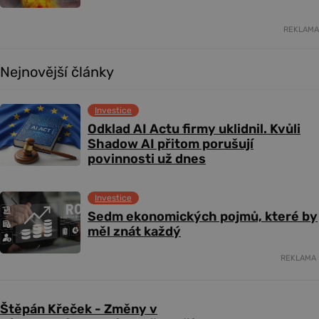
REKLAMA
Nejnovější články
Investice
Odklad AI Actu firmy uklidnil. Kvůli
Shadow AI přitom porušují
povinnosti už dnes
Investice
Sedm ekonomických pojmů, které by
měl znát každý
REKLAMA
Štěpán Křeček - Změny v