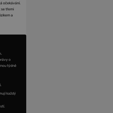
cká očekávání.
 se třemi
izikem a
m.
právy o
dnou týdně
,
nují každý
stí.