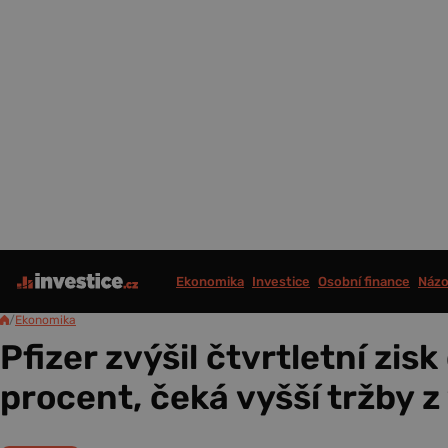
Ekonomika
Investice
Osobní finance
Názo
/
Ekonomika
Pfizer zvýšil čtvrtletní zisk
procent, čeká vyšší tržby z