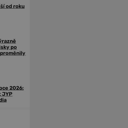
žší od roku
výrazně
zisky po
 proměnily
roce 2026:
t JYP
dia