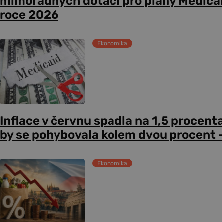
mimořádných dotací pro plány Medicare
roce 2026
Ekonomika
Inflace v červnu spadla na 1,5 procent
by se pohybovala kolem dvou procent –
Ekonomika