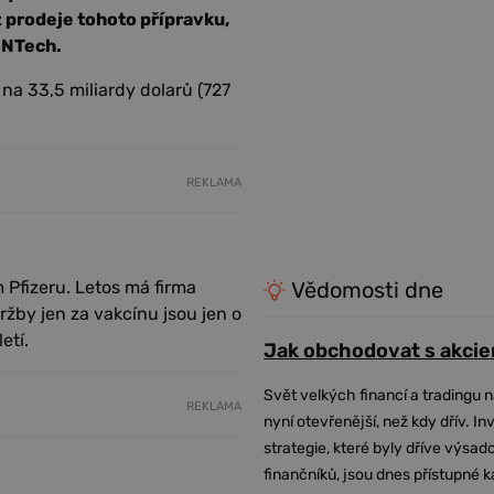
 prodeje tohoto přípravku,
oNTech.
 na 33,5 miliardy dolarů (727
REKLAMA
 Pfizeru. Letos má firma
Vědomosti dne
ržby jen za vakcínu jsou jen o
etí.
Jak obchodovat s akcie
Svět velkých financí a tradingu 
REKLAMA
nyní otevřenější, než kdy dřív. In
strategie, které byly dříve výsa
finančníků, jsou dnes přístupné 