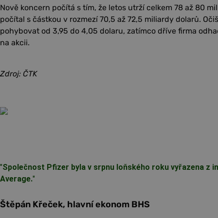
Nově koncern počítá s tím, že letos utrží celkem 78 až 80 mi
počítal s částkou v rozmezí 70,5 až 72,5 miliardy dolarů. Oči
pohybovat od 3,95 do 4,05 dolaru, zatímco dříve firma odha
na akcii.
Zdroj: ČTK
"
Společnost Pfizer byla v srpnu loňského roku vyřazena z i
Average.
"
Štěpán Křeček, hlavní ekonom BHS