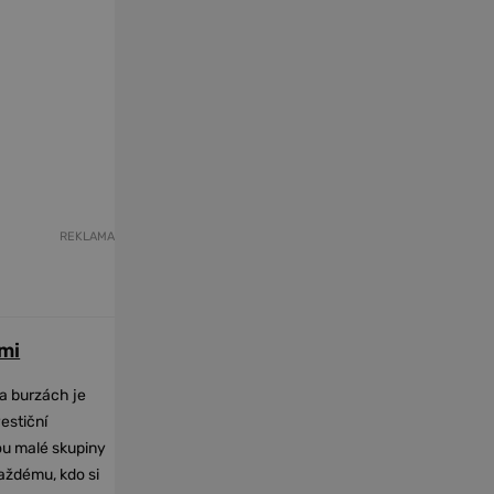
REKLAMA
mi
na burzách je
vestiční
dou malé skupiny
každému, kdo si