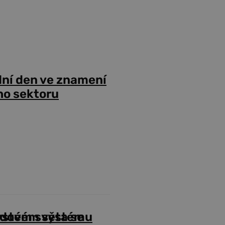
dní den ve znamení
ho sektoru
odovém systému
ystém světa se