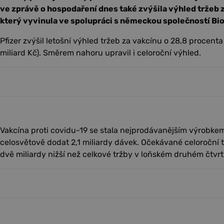
ve zprávě o hospodaření dnes také zvýšila výhled tržeb z
který vyvinula ve spolupráci s německou společností Bi
Pfizer zvýšil letošní výhled tržeb za vakcínu o 28,8 procenta
miliard Kč). Směrem nahoru upravil i celoroční výhled.
Vakcína proti covidu-19 se stala nejprodávanějším výrobkem
celosvětově dodat 2,1 miliardy dávek. Očekávané celoroční t
dvě miliardy nižší než celkové tržby v loňském druhém čtvrtl