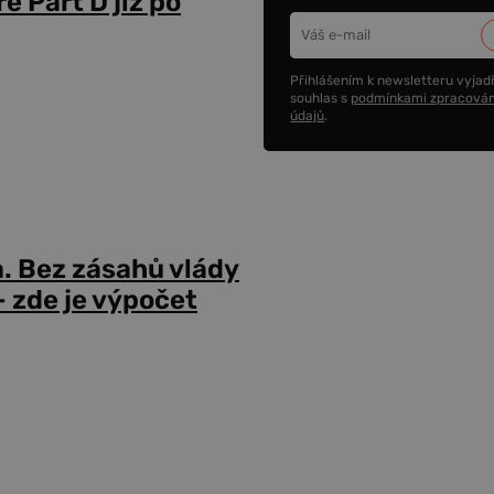
 Part D již po
Přihlášením k newsletteru vyjadř
souhlas s
podmínkami zpracován
údajů
.
a. Bez zásahů vlády
 zde je výpočet