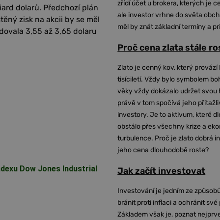
zřídí účet u brokera, kterých je c
liard dolarů. Předchozí plán
ale investor vrhne do světa obch
štěný zisk na akcii by se měl
měl by znát základní termíny a pr
dovala 3,55 až 3,65 dolaru
Proč cena zlata stále r
Zlato je cenný kov, který provází 
tisíciletí. Vždy bylo symbolem bo
věky vždy dokázalo udržet svou 
právě v tom spočívá jeho přitažli
investory. Je to aktivum, které 
obstálo přes všechny krize a ek
turbulence. Proč je zlato dobrá i
jeho cena dlouhodobě roste?
ndexu Dow Jones Industrial
Jak začít investovat
Investování je jedním ze způsobů
bránit proti inflaci a ochránit své
Základem však je, poznat nejprv