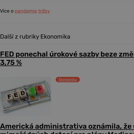
Více o
pandemie
tržby
Další z rubriky Ekonomika
FED ponechal úrokové sazby beze změ
3,75 %
Ekonomika
Americká administrativa oznámila, že