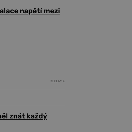
alace napětí mezi
REKLAMA
ěl znát každý