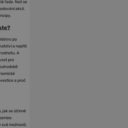
elá řada. Než se
odování akcií,
incipy.
oste?
lidstvo po
hatství a napříč
hodnotu. A
vost pro
dlouhodobě
onomické
nvestice a proč
, jak se účinně
 peníze.
e své možnosti,