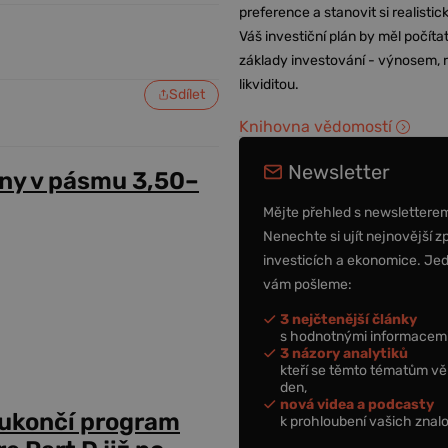
preference a stanovit si realisti
Váš investiční plán by měl počítat
základy investování - výnosem, r
likviditou.
Sdílet
Knihovna vědomostí
Newsletter
ny v pásmu 3,50–
Mějte přehled s newslettere
Nenechte si ujít nejnovější z
investicích a ekonomice. Je
vám pošleme:
3 nejčtenější články
s hodnotnými informacemi
3 názory analytiků
kteří se těmto tématům vě
den,
nová videa a podcasty
 ukončí program
k prohloubení vašich znalo