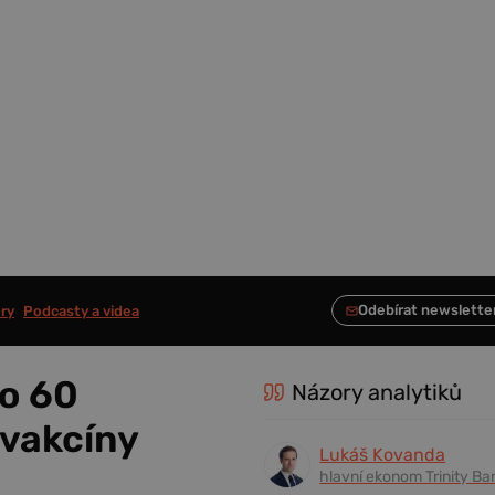
ry
Podcasty a videa
 o 60
Názory analytiků
 vakcíny
Lukáš Kovanda
hlavní ekonom Trinity Ba