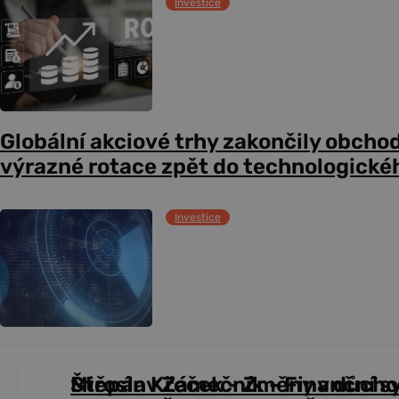
Investice
Globální akciové trhy zakončily obcho
výrazné rotace zpět do technologické
Investice
Štěpán Křeček - Změny v důch
Miroslav Zámečník - Finanční s