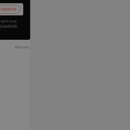
ujete svůj
í osobních
REKLAMA