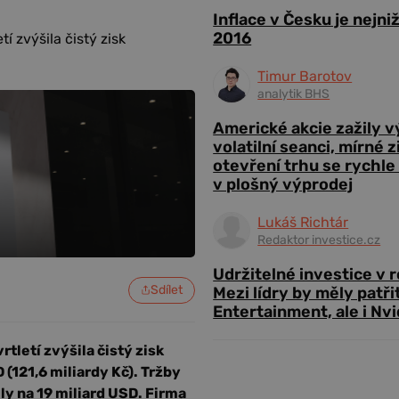
Inflace v Česku je nejni
2016
 zvýšila čistý zisk
Timur Barotov
analytik BHS
Americké akcie zažily 
volatilní seanci, mírné 
otevření trhu se rychle
v plošný výprodej
Lukáš Richtár
Redaktor investice.cz
Udržitelné investice v 
Sdílet
Mezi lídry by měly patři
Entertainment, ale i Nvi
letí zvýšila čistý zisk
(121,6 miliardy Kč). Tržby
ly na 19 miliard USD. Firma