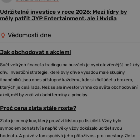
Udržitelné investice v roce 2026: Mezi lídry by
měly patřit JYP Entertainment, ale i Nvidia
Vědomosti dne
Jak obchodovat s akciemi
Svět velkých financí a tradingu na burzách je nyní otevřenější, než kdy
dřív. Investiční strategie, které byly dříve výsadou malé skupiny
finančníků, jsou dnes přístupné každému, kdo si zřídí účet u brokera,
kterých je celá řada. Než se ale investor vrhne do světa obchodování
akcií, měl by znát základní termíny a principy.
Proč cena zlata stále roste?
Zlato je cenný kov, který provází lidstvo po tisíciletí. Vždy bylo
symbolem bohatství a napříč věky vždy dokázalo udržet svou
hodnotu. A právě v tom spočívá jeho přitažlivost pro investory. Je to