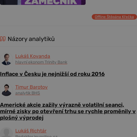
Offline Štěpána Křečka
Názory analytiků
Lukáš Kovanda
hlavní ekonom Trinity Bank
Inflace v Česku je nejnižší od roku 2016
Timur Barotov
analytik BHS
Americké akcie zažily výrazně volatilní seanci,
mírné zisky po otevření trhu se rychle proměnily v
plošný výprodej
Lukáš Richtár
Redaktor investice.cz