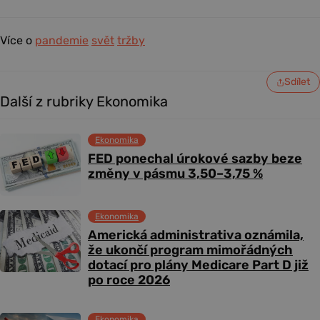
Více o
pandemie
svět
tržby
Sdílet
Další z rubriky Ekonomika
Ekonomika
FED ponechal úrokové sazby beze
změny v pásmu 3,50–3,75 %
Ekonomika
Americká administrativa oznámila,
že ukončí program mimořádných
dotací pro plány Medicare Part D již
po roce 2026
Ekonomika