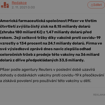
Redakce
Sdílet
2. 11. 2021 0:00
Americká farmaceutická společnost Pfizer ve třetím
čtvrtletí zvýšila čistý zisk na 8,15 miliardy dolarů
(zhruba 180 miliard Kč) z 1,47 miliardy dolarů před
rokem. Její celkové tržby díky vakcíně proti covidu-19
vzrostly o 134 procent na 24,1 miliardy dolarů. Firma ve
své výsledkové zprávě dnes navíc zlepšila odhad
celoročních tržeb z prodeje této vakcíny na 36 miliard
dolarů z dříve předpokládaných 33,5 miliardy.
Pfizer podle agentury Reuters v poslední době uzavírá
dohody o dodávkách vakcíny proti covidu-19 k přeočkování
a získává povolení pro používání této vakcíny u dětí.
REKLAMA