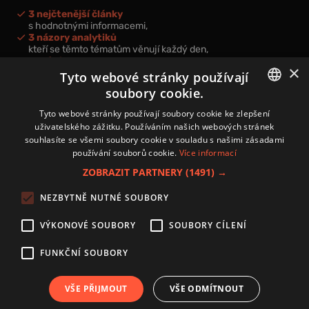
3 nejčtenější články
s hodnotnými informacemi,
3 názory analytiků
kteří se těmto tématům věnují každý den,
nová videa a podcasty
×
k prohloubení vašich znalostí.
Tyto webové stránky používají
soubory cookie.
CZECH
Tyto webové stránky používají soubory cookie ke zlepšení
uživatelského zážitku. Používáním našich webových stránek
CZ
souhlasíte se všemi soubory cookie v souladu s našimi zásadami
Přihlášením k newsletteru vyjadřujete svůj souhlas s
podmínkami
používání souborů cookie.
Více informací
zpracování osobních údajů
.
ZOBRAZIT PARTNERY
(1491) →
Kontakt
NEZBYTNĚ NUTNÉ SOUBORY
Zásady používání souborů cookies
Zpracování osobních údajů
VÝKONOVÉ SOUBORY
SOUBORY CÍLENÍ
Autoři
Nastavení cookies
FUNKČNÍ SOUBORY
VŠE PŘIJMOUT
VŠE ODMÍTNOUT