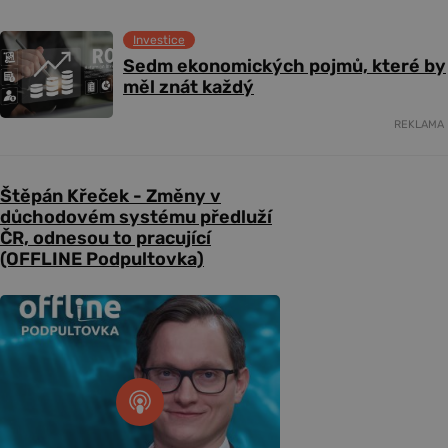
Investice
Sedm ekonomických pojmů, které by
měl znát každý
REKLAMA
Štěpán Křeček - Změny v
důchodovém systému předluží
ČR, odnesou to pracující
(OFFLINE Podpultovka)