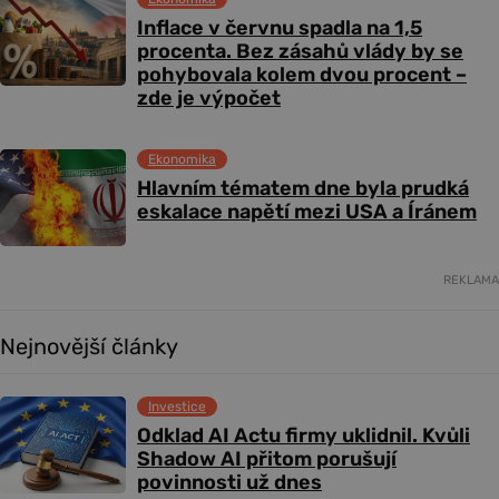
Inflace v červnu spadla na 1,5
procenta. Bez zásahů vlády by se
pohybovala kolem dvou procent –
zde je výpočet
Ekonomika
Hlavním tématem dne byla prudká
eskalace napětí mezi USA a Íránem
REKLAMA
Nejnovější články
Investice
Odklad AI Actu firmy uklidnil. Kvůli
Shadow AI přitom porušují
povinnosti už dnes