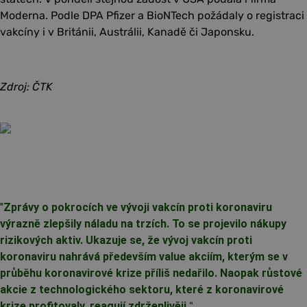
Moderna. Podle DPA Pfizer a BioNTech požádaly o registraci
vakcíny i v Británii, Austrálii, Kanadě či Japonsku.
Zdroj: ČTK
"
Zprávy o pokrocích ve vývoji vakcín proti koronaviru
výrazně zlepšily náladu na trzích. To se projevilo nákupy
rizikových aktiv. Ukazuje se, že vývoj vakcín proti
koronaviru nahrává především value akciím, kterým se v
průběhu koronavirové krize příliš nedařilo. Naopak růstové
akcie z technologického sektoru, které z koronavirové
krize profitovaly, reagují zdrženlivěji.
"