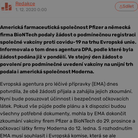
Redakce
Sdílet
1. 12. 2020 0:00
Americká farmaceutická společnost Pfizer a německá
firma BioNTech podaly žádost o podmínečnou registraci
společné vakcíny proti covidu-19 na trhu Evropské unie.
Informovala o tom dnes agentura DPA, podle které byla
žádost podána již v pondělí. Ve stejný den žádost o
povolení pro podmínečné uvedení vakcíny na unijní trh
podala i americká společnost Moderna.
Evropská agentura pro léčivé přípravky (EMA) dnes
potvrdila, že obě žádosti přijala a zahájila jejich zkoumání.
Nyní bude posuzovat účinnost i bezpečnost očkovacích
látek. Pokud vše půjde podle plánu a k dispozici budou
všechny potřebné dokumenty, mohla by EMA dokončit
zkoumání vakcíny firem Pfizer a BioNTech do 29. prosince a
očkovací látky firmy Moderna do 12. ledna. S rozhodnutím
EMA musí souhlasit i Evropská komise, která se ale