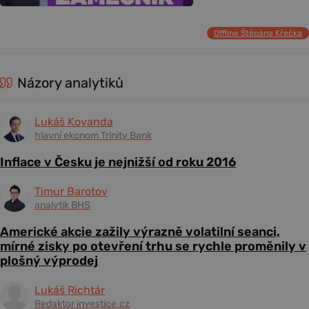
Offline Štěpána Křečka
Názory analytiků
Lukáš Kovanda
hlavní ekonom Trinity Bank
Inflace v Česku je nejnižší od roku 2016
Timur Barotov
analytik BHS
Americké akcie zažily výrazně volatilní seanci,
mírné zisky po otevření trhu se rychle proměnily v
plošný výprodej
Lukáš Richtár
Redaktor investice.cz