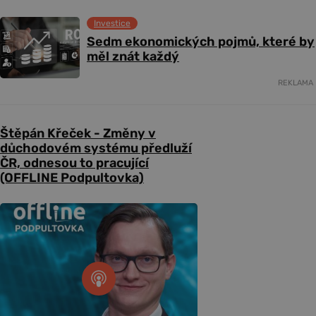
Investice
Sedm ekonomických pojmů, které by
měl znát každý
REKLAMA
Štěpán Křeček - Změny v
důchodovém systému předluží
ČR, odnesou to pracující
(OFFLINE Podpultovka)