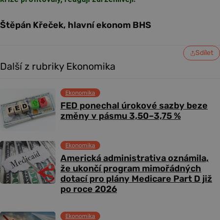
Štěpán Křeček, hlavní ekonom BHS
Sdílet
Další z rubriky Ekonomika
Ekonomika
FED ponechal úrokové sazby beze
změny v pásmu 3,50–3,75 %
Ekonomika
Americká administrativa oznámila,
že ukončí program mimořádných
dotací pro plány Medicare Part D již
po roce 2026
Ekonomika