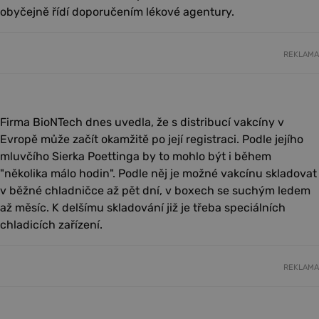
obyčejně řídí doporučením lékové agentury.
REKLAMA
Firma BioNTech dnes uvedla, že s distribucí vakcíny v
Evropě může začít okamžitě po její registraci. Podle jejího
mluvčího Sierka Poettinga by to mohlo být i během
"několika málo hodin". Podle něj je možné vakcínu skladovat
v běžné chladničce až pět dní, v boxech se suchým ledem
až měsíc. K delšímu skladování již je třeba speciálních
chladicích zařízení.
REKLAMA