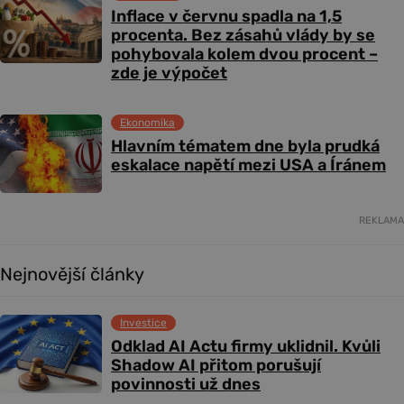
Inflace v červnu spadla na 1,5
procenta. Bez zásahů vlády by se
pohybovala kolem dvou procent –
zde je výpočet
Ekonomika
Hlavním tématem dne byla prudká
eskalace napětí mezi USA a Íránem
REKLAMA
Nejnovější články
Investice
Odklad AI Actu firmy uklidnil. Kvůli
Shadow AI přitom porušují
povinnosti už dnes