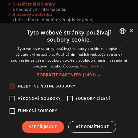
3 nejčtenější články
s hodnotnými informacemi,
3 názory analytiků
kteří se těmto tématům věnují každý den,
nová videa a podcasty
×
k prohloubení vašich znalostí.
Tyto webové stránky používají
soubory cookie.
CZECH
Tyto webové stránky používají soubory cookie ke zlepšení
uživatelského zážitku. Používáním našich webových stránek
CZ
souhlasíte se všemi soubory cookie v souladu s našimi zásadami
Přihlášením k newsletteru vyjadřujete svůj souhlas s
podmínkami
používání souborů cookie.
Více informací
zpracování osobních údajů
.
ZOBRAZIT PARTNERY
(1491) →
Kontakt
NEZBYTNĚ NUTNÉ SOUBORY
Zásady používání souborů cookies
Zpracování osobních údajů
VÝKONOVÉ SOUBORY
SOUBORY CÍLENÍ
Autoři
Nastavení cookies
FUNKČNÍ SOUBORY
VŠE PŘIJMOUT
VŠE ODMÍTNOUT
Copyright 2024 © Investice.cz. Všechna práva vyhrazena.