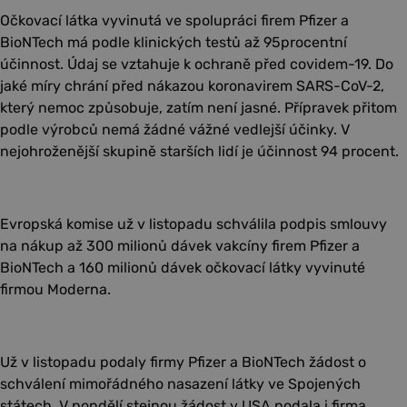
Očkovací látka vyvinutá ve spolupráci firem Pfizer a
BioNTech má podle klinických testů až 95procentní
účinnost. Údaj se vztahuje k ochraně před covidem-19. Do
jaké míry chrání před nákazou koronavirem SARS-CoV-2,
který nemoc způsobuje, zatím není jasné. Přípravek přitom
podle výrobců nemá žádné vážné vedlejší účinky. V
nejohroženější skupině starších lidí je účinnost 94 procent.
Evropská komise už v listopadu schválila podpis smlouvy
na nákup až 300 milionů dávek vakcíny firem Pfizer a
BioNTech a 160 milionů dávek očkovací látky vyvinuté
firmou Moderna.
Už v listopadu podaly firmy Pfizer a BioNTech žádost o
schválení mimořádného nasazení látky ve Spojených
státech. V pondělí stejnou žádost v USA podala i firma