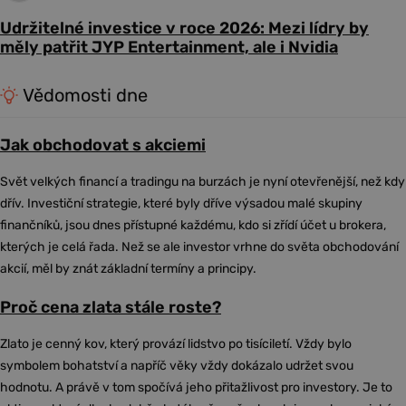
Udržitelné investice v roce 2026: Mezi lídry by
měly patřit JYP Entertainment, ale i Nvidia
Vědomosti dne
Jak obchodovat s akciemi
Svět velkých financí a tradingu na burzách je nyní otevřenější, než kdy
dřív. Investiční strategie, které byly dříve výsadou malé skupiny
finančníků, jsou dnes přístupné každému, kdo si zřídí účet u brokera,
kterých je celá řada. Než se ale investor vrhne do světa obchodování
akcií, měl by znát základní termíny a principy.
Proč cena zlata stále roste?
Zlato je cenný kov, který provází lidstvo po tisíciletí. Vždy bylo
symbolem bohatství a napříč věky vždy dokázalo udržet svou
hodnotu. A právě v tom spočívá jeho přitažlivost pro investory. Je to