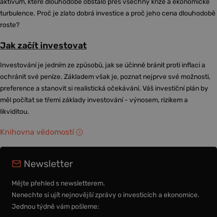
aktivum, které dlouhodobě obstálo přes všechny krize a ekonomické
turbulence. Proč je zlato dobrá investice a proč jeho cena dlouhodobě
roste?
Jak začít investovat
Investování je jedním ze způsobů, jak se účinně bránit proti inflaci a
ochránit své peníze. Základem však je, poznat nejprve své možnosti,
preference a stanovit si realistická očekávání. Váš investiční plán by
měl počítat se třemi základy investování - výnosem, rizikem a
likviditou.
Knihovna vědomostí
Newsletter
Mějte přehled s newsletterem.
Nenechte si ujít nejnovější zprávy o investicích a ekonomice.
Jednou týdně vám pošleme: