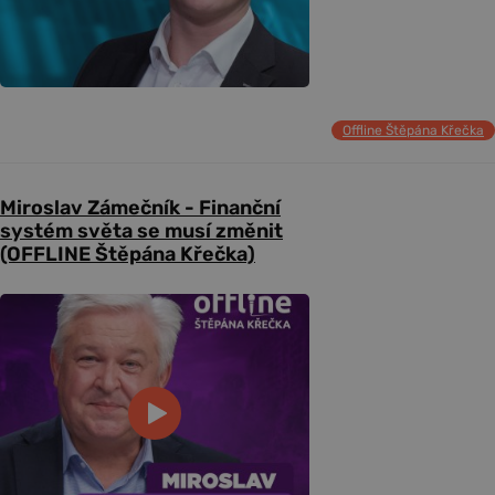
Offline Štěpána Křečka
Miroslav Zámečník - Finanční
systém světa se musí změnit
(OFFLINE Štěpána Křečka)