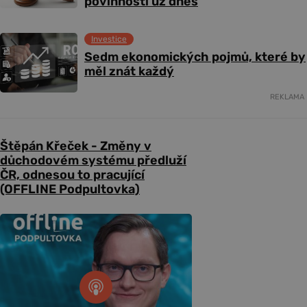
povinnosti už dnes
Investice
Sedm ekonomických pojmů, které by
měl znát každý
REKLAMA
Štěpán Křeček - Změny v
důchodovém systému předluží
ČR, odnesou to pracující
(OFFLINE Podpultovka)