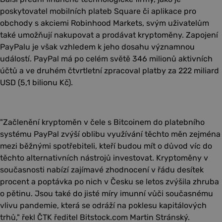
poskytovatel mobilních plateb Square či aplikace pro
obchody s akciemi Robinhood Markets, svým uživatelům
také umožňují nakupovat a prodávat kryptoměny. Zapojení
PayPalu je však vzhledem k jeho dosahu významnou
událostí. PayPal má po celém světě 346 milionů aktivních
účtů a ve druhém čtvrtletní zpracoval platby za 222 miliard
USD (5,1 bilionu Kč).
"Začlenění kryptoměn v čele s Bitcoinem do platebního
systému PayPal zvýší oblibu využívání těchto měn zejména
mezi běžnými spotřebiteli, kteří budou mít o důvod víc do
těchto alternativních nástrojů investovat. Kryptoměny v
současnosti nabízí zajímavé zhodnocení v řádu desítek
procent a poptávka po nich v Česku se letos zvýšila zhruba
o pětinu. Jsou také do jisté míry imunní vůči současnému
vlivu pandemie, která se odráží na poklesu kapitálových
trhů," řekl ČTK ředitel Bitstock.com Martin Stránský.