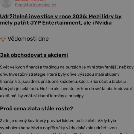
Redaktor investice.cz
Udržitelné investice v roce 2026: Mezi lídry by
měly patřit JYP Entertainment, ale i Nvidia
Vědomosti dne
Jak obchodovat s akciemi
Svět velkých financí a tradingu na burzách je nyní otevřenější, než kdy
dřív. Investiční strategie, které byly dříve výsadou malé skupiny
finančníků, jsou dnes přístupné každému, kdo si zřídí účet u brokera,
kterých je celá řada. Než se ale investor vrhne do světa obchodování
akcií, měl by znát základní termíny a principy.
Proč cena zlata stále roste?
Zlato je cenný kov, který provází lidstvo po tisíciletí. Vždy bylo
symbolem bohatství a napříč věky vždy dokázalo udržet svou