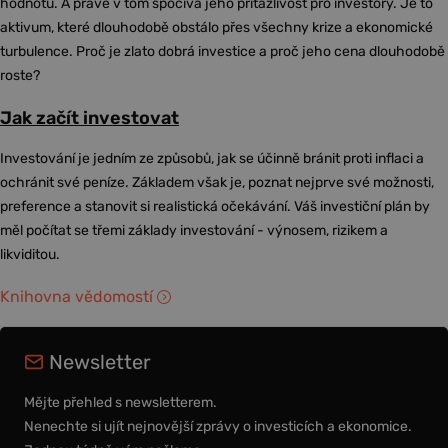
hodnotu. A právě v tom spočívá jeho přitažlivost pro investory. Je to
aktivum, které dlouhodobě obstálo přes všechny krize a ekonomické
turbulence. Proč je zlato dobrá investice a proč jeho cena dlouhodobě
roste?
Jak začít investovat
Investování je jedním ze způsobů, jak se účinně bránit proti inflaci a
ochránit své peníze. Základem však je, poznat nejprve své možnosti,
preference a stanovit si realistická očekávání. Váš investiční plán by
měl počítat se třemi základy investování - výnosem, rizikem a
likviditou.
Knihovna vědomostí
Newsletter
Mějte přehled s newsletterem.
Nenechte si ujít nejnovější zprávy o investicích a ekonomice.