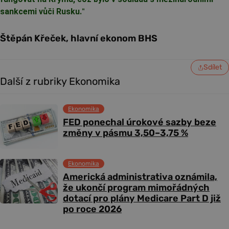
sankcemi vůči Rusku.
"
Štěpán Křeček, hlavní ekonom BHS
Sdílet
Další z rubriky Ekonomika
Ekonomika
FED ponechal úrokové sazby beze
změny v pásmu 3,50–3,75 %
Ekonomika
Americká administrativa oznámila,
že ukončí program mimořádných
dotací pro plány Medicare Part D již
po roce 2026