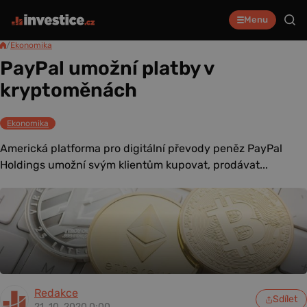
Menu
/
Ekonomika
PayPal umožní platby v
kryptoměnách
Ekonomika
Americká platforma pro digitální převody peněz PayPal
Holdings umožní svým klientům kupovat, prodávat...
Redakce
Sdílet
21. 10. 2020 0:00