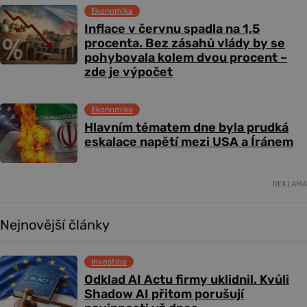
Ekonomika
Inflace v červnu spadla na 1,5
procenta. Bez zásahů vlády by se
pohybovala kolem dvou procent –
zde je výpočet
Ekonomika
Hlavním tématem dne byla prudká
eskalace napětí mezi USA a Íránem
REKLAMA
Nejnovější články
Investice
Odklad AI Actu firmy uklidnil. Kvůli
Shadow AI přitom porušují