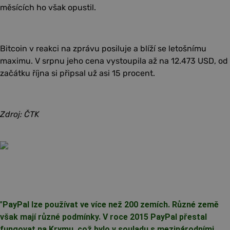
měsících ho však opustil.
Bitcoin v reakci na zprávu posiluje a blíží se letošnímu
maximu. V srpnu jeho cena vystoupila až na 12.473 USD, od
začátku října si připsal už asi 15 procent.
Zdroj: ČTK
"
PayPal lze používat ve více než 200 zemích. Různé země
však mají různé podmínky. V roce 2015 PayPal přestal
fungovat na Krymu, což bylo v souladu s mezinárodními