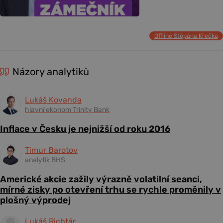
Offline Štěpána Křečka
Názory analytiků
Lukáš Kovanda
hlavní ekonom Trinity Bank
Inflace v Česku je nejnižší od roku 2016
Timur Barotov
analytik BHS
Americké akcie zažily výrazně volatilní seanci,
mírné zisky po otevření trhu se rychle proměnily v
plošný výprodej
Lukáš Richtár