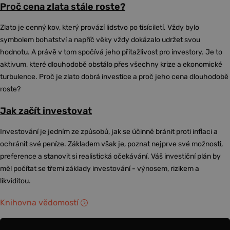
Proč cena zlata stále roste?
Zlato je cenný kov, který provází lidstvo po tisíciletí. Vždy bylo
symbolem bohatství a napříč věky vždy dokázalo udržet svou
hodnotu. A právě v tom spočívá jeho přitažlivost pro investory. Je to
aktivum, které dlouhodobě obstálo přes všechny krize a ekonomické
turbulence. Proč je zlato dobrá investice a proč jeho cena dlouhodobě
roste?
Jak začít investovat
Investování je jedním ze způsobů, jak se účinně bránit proti inflaci a
ochránit své peníze. Základem však je, poznat nejprve své možnosti,
preference a stanovit si realistická očekávání. Váš investiční plán by
měl počítat se třemi základy investování - výnosem, rizikem a
likviditou.
Knihovna vědomostí