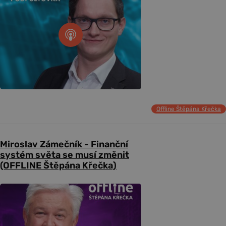
Offline Štěpána Křečka
Miroslav Zámečník - Finanční
systém světa se musí změnit
(OFFLINE Štěpána Křečka)