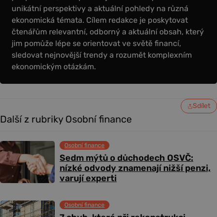
unikátní perspektivy a aktuální pohledy na různá
ekonomická témata. Cílem redakce je poskytovat
čtenářům relevantní, odborný a aktuální obsah, který
jim pomůže lépe se orientovat ve světě financí,
sledovat nejnovější trendy a rozumět komplexním
ekonomickým otázkám.
Sdílet
Další z rubriky Osobní finance
Osobní finance
Sedm mýtů o důchodech OSVČ:
nízké odvody znamenají nižší penzi,
varují experti
Osobní finance