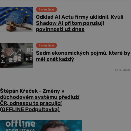
Investice
Odklad AI Actu firmy uklidnil. Kvůli
Shadow AI přitom porušují
povinnosti už dnes
Investice
Sedm ekonomických pojmů, které by
měl znát každý
REKLAMA
Štěpán Křeček - Změny v
důchodovém systému předluží
ČR, odnesou to pracující
(OFFLINE Podpultovka)