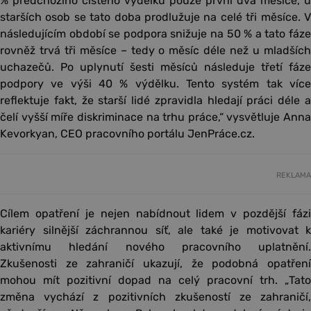
% předchozího čistého výdělku pouze první dva měsíce, u
starších osob se tato doba prodlužuje na celé tři měsíce. V
následujícím období se podpora snižuje na 50 % a tato fáze
rovněž trvá tři měsíce – tedy o měsíc déle než u mladších
uchazečů. Po uplynutí šesti měsíců následuje třetí fáze
podpory ve výši 40 % výdělku. Tento systém tak více
reflektuje fakt, že starší lidé zpravidla hledají práci déle a
čelí vyšší míře diskriminace na trhu práce,“ vysvětluje Anna
Kevorkyan, CEO pracovního portálu JenPráce.cz.
REKLAMA
Cílem opatření je nejen nabídnout lidem v pozdější fázi
kariéry silnější záchrannou síť, ale také je motivovat k
aktivnímu hledání nového pracovního uplatnění.
Zkušenosti ze zahraničí ukazují, že podobná opatření
mohou mít pozitivní dopad na celý pracovní trh. „Tato
změna vychází z pozitivních zkušeností ze zahraničí,