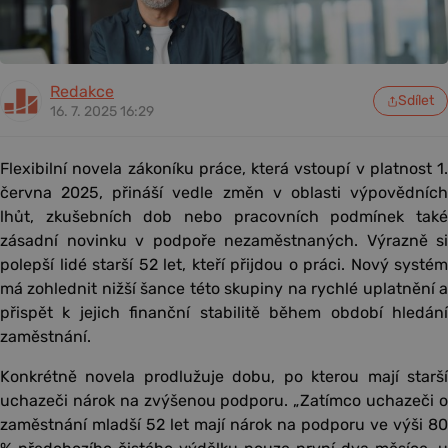
Redakce
Sdílet
16. 7. 2025 16:29
Flexibilní novela zákoníku práce, která vstoupí v platnost 1.
června 2025, přináší vedle změn v oblasti výpovědních
lhůt, zkušebních dob nebo pracovních podmínek také
zásadní novinku v podpoře nezaměstnaných. Výrazně si
polepší lidé starší 52 let, kteří přijdou o práci. Nový systém
má zohlednit nižší šance této skupiny na rychlé uplatnění a
přispět k jejich finanční stabilitě během období hledání
zaměstnání.
Konkrétně novela prodlužuje dobu, po kterou mají starší
uchazeči nárok na zvýšenou podporu. „Zatímco uchazeči o
zaměstnání mladší 52 let mají nárok na podporu ve výši 80