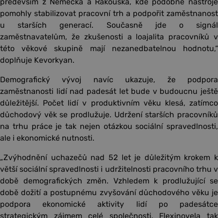
především z Německa a Rakouska, kde podobné nástroje
pomohly stabilizovat pracovní trh a podpořit zaměstnanost
u starších generací. Současně jde o signál
zaměstnavatelům, že zkušenosti a loajalita pracovníků v
této věkové skupině mají nezanedbatelnou hodnotu,“
doplňuje Kevorkyan.
Demografický vývoj navíc ukazuje, že podpora
zaměstnanosti lidí nad padesát let bude v budoucnu ještě
důležitější. Počet lidí v produktivním věku klesá, zatímco
důchodový věk se prodlužuje. Udržení starších pracovníků
na trhu práce je tak nejen otázkou sociální spravedlnosti,
ale i ekonomické nutnosti.
„Zvýhodnění uchazečů nad 52 let je důležitým krokem k
větší sociální spravedlnosti i udržitelnosti pracovního trhu v
době demografických změn. Vzhledem k prodlužující se
době dožití a postupnému zvyšování důchodového věku je
podpora ekonomické aktivity lidí po padesátce
strategickým zájmem celé společnosti. Flexinovela tak