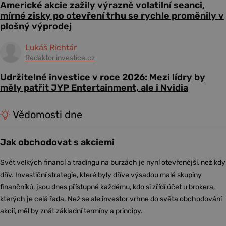
Americké akcie zažily výrazně volatilní seanci,
mírné zisky po otevření trhu se rychle proměnily v
plošný výprodej
Lukáš Richtár
Redaktor investice.cz
Udržitelné investice v roce 2026: Mezi lídry by
měly patřit JYP Entertainment, ale i Nvidia
Vědomosti dne
Jak obchodovat s akciemi
Svět velkých financí a tradingu na burzách je nyní otevřenější, než kdy
dřív. Investiční strategie, které byly dříve výsadou malé skupiny
finančníků, jsou dnes přístupné každému, kdo si zřídí účet u brokera,
kterých je celá řada. Než se ale investor vrhne do světa obchodování
akcií, měl by znát základní termíny a principy.