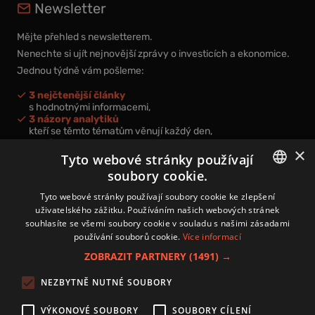
Newsletter
Mějte přehled s newsletterem.
Nenechte si ujít nejnovější zprávy o investicích a ekonomice.
Jednou týdně vám pošleme:
3 nejčtenější články
s hodnotnými informacemi,
3 názory analytiků
kteří se těmto tématům věnují každý den,
nová videa a podcasty
×
k prohloubení vašich znalostí.
Tyto webové stránky používají
soubory cookie.
CZECH
Tyto webové stránky používají soubory cookie ke zlepšení
uživatelského zážitku. Používáním našich webových stránek
CZ
souhlasíte se všemi soubory cookie v souladu s našimi zásadami
Přihlášením k newsletteru vyjadřujete svůj souhlas s
podmínkami
používání souborů cookie.
Více informací
zpracování osobních údajů
.
ZOBRAZIT PARTNERY
(1491) →
Kontakt
NEZBYTNĚ NUTNÉ SOUBORY
Zásady používání souborů cookies
Zpracování osobních údajů
VÝKONOVÉ SOUBORY
SOUBORY CÍLENÍ