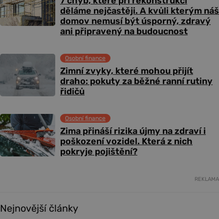
7 chyb, které při rekonstrukci
děláme nejčastěji. A kvůli kterým náš
domov nemusí být úsporný, zdravý
ani připravený na budoucnost
Osobní finance
Zimní zvyky, které mohou přijít
draho: pokuty za běžné ranní rutiny
řidičů
Osobní finance
Zima přináší rizika újmy na zdraví i
poškození vozidel. Která z nich
pokryje pojištění?
REKLAMA
Nejnovější články