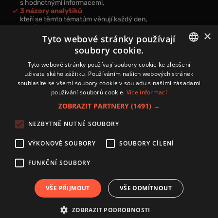
s hodnotnými informacemi,
3 názory analytiků
kteří se těmto tématům věnují každý den,
nová videa a podcasty
×
k prohloubení vašich znalostí.
Tyto webové stránky používají
soubory cookie.
CZECH
Tyto webové stránky používají soubory cookie ke zlepšení
uživatelského zážitku. Používáním našich webových stránek
CZ
souhlasíte se všemi soubory cookie v souladu s našimi zásadami
Přihlášením k newsletteru vyjadřujete svůj souhlas s
podmínkami
používání souborů cookie.
Více informací
zpracování osobních údajů
.
ZOBRAZIT PARTNERY
(1491) →
Kontakt
NEZBYTNĚ NUTNÉ SOUBORY
Zásady používání souborů cookies
Zpracování osobních údajů
VÝKONOVÉ SOUBORY
SOUBORY CÍLENÍ
Autoři
Nastavení cookies
FUNKČNÍ SOUBORY
VŠE PŘIJMOUT
VŠE ODMÍTNOUT
Copyright 2024 © Investice.cz. Všechna práva vyhrazena.
ZOBRAZIT PODROBNOSTI
Publikování nebo další šíření obsahu serveru www.investice.cz není možné bez