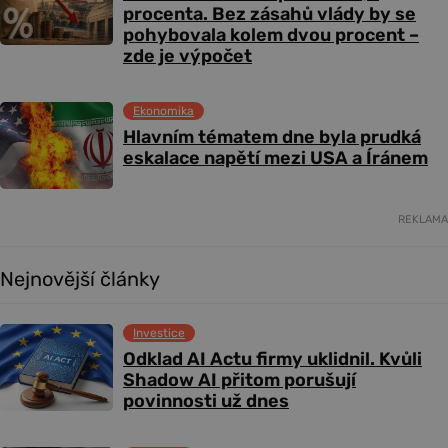
procenta. Bez zásahů vlády by se
pohybovala kolem dvou procent –
zde je výpočet
Ekonomika
Hlavním tématem dne byla prudká
eskalace napětí mezi USA a Íránem
REKLAMA
Nejnovější články
Investice
Odklad AI Actu firmy uklidnil. Kvůli
Shadow AI přitom porušují
povinnosti už dnes