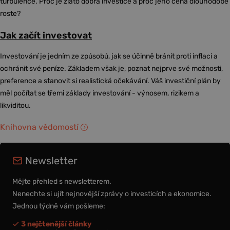
turbulence. Proč je zlato dobrá investice a proč jeho cena dlouhodobě
roste?
Jak začít investovat
Investování je jedním ze způsobů, jak se účinně bránit proti inflaci a
ochránit své peníze. Základem však je, poznat nejprve své možnosti,
preference a stanovit si realistická očekávání. Váš investiční plán by
měl počítat se třemi základy investování - výnosem, rizikem a
likviditou.
Knihovna vědomostí
Newsletter
Mějte přehled s newsletterem.
Nenechte si ujít nejnovější zprávy o investicích a ekonomice.
Jednou týdně vám pošleme:
3 nejčtenější články