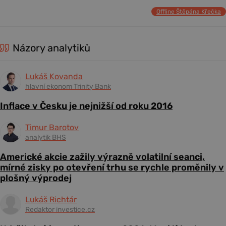
Offline Štěpána Křečka
Názory analytiků
Lukáš Kovanda
hlavní ekonom Trinity Bank
Inflace v Česku je nejnižší od roku 2016
Timur Barotov
analytik BHS
Americké akcie zažily výrazně volatilní seanci,
mírné zisky po otevření trhu se rychle proměnily v
plošný výprodej
Lukáš Richtár
Redaktor investice.cz