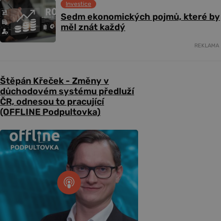
Investice
Sedm ekonomických pojmů, které by
měl znát každý
REKLAMA
Štěpán Křeček - Změny v
důchodovém systému předluží
ČR, odnesou to pracující
(OFFLINE Podpultovka)