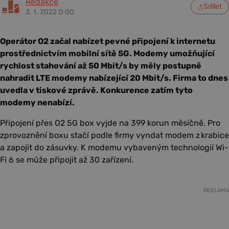
Redakce
Sdílet
3. 1. 2022 0:00
Operátor O2 začal nabízet pevné připojení k internetu
prostřednictvím mobilní sítě 5G. Modemy umožňující
rychlost stahování až 50 Mbit/s by měly postupně
nahradit LTE modemy nabízející 20 Mbit/s. Firma to dnes
uvedla v tiskové zprávě. Konkurence zatím tyto
modemy nenabízí.
Připojení přes O2 5G box vyjde na 399 korun měsíčně. Pro
zprovoznění boxu stačí podle firmy vyndat modem z krabice
a zapojit do zásuvky. K modemu vybaveným technologií Wi-
Fi 6 se může připojit až 30 zařízení.
REKLAMA