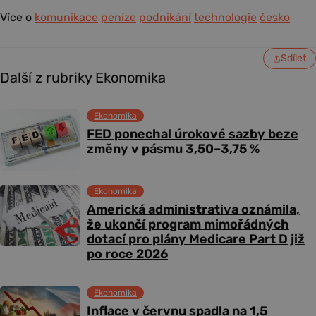
Více o
komunikace
peníze
podnikání
technologie
česko
Sdílet
Další z rubriky Ekonomika
Ekonomika
FED ponechal úrokové sazby beze
změny v pásmu 3,50–3,75 %
Ekonomika
Americká administrativa oznámila,
že ukončí program mimořádných
dotací pro plány Medicare Part D již
po roce 2026
Ekonomika
Inflace v červnu spadla na 1,5