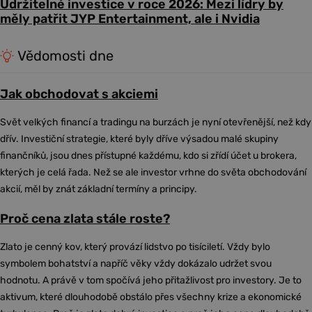
Udržitelné investice v roce 2026: Mezi lídry by
měly patřit JYP Entertainment, ale i Nvidia
Vědomosti dne
Jak obchodovat s akciemi
Svět velkých financí a tradingu na burzách je nyní otevřenější, než kdy
dřív. Investiční strategie, které byly dříve výsadou malé skupiny
finančníků, jsou dnes přístupné každému, kdo si zřídí účet u brokera,
kterých je celá řada. Než se ale investor vrhne do světa obchodování
akcií, měl by znát základní termíny a principy.
Proč cena zlata stále roste?
Zlato je cenný kov, který provází lidstvo po tisíciletí. Vždy bylo
symbolem bohatství a napříč věky vždy dokázalo udržet svou
hodnotu. A právě v tom spočívá jeho přitažlivost pro investory. Je to
aktivum, které dlouhodobě obstálo přes všechny krize a ekonomické