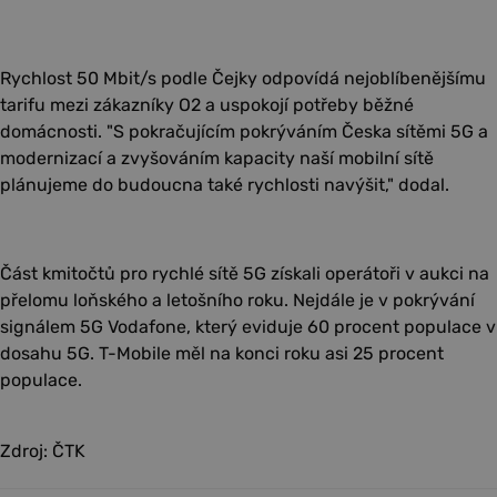
Rychlost 50 Mbit/s podle Čejky odpovídá nejoblíbenějšímu
tarifu mezi zákazníky O2 a uspokojí potřeby běžné
domácnosti. "S pokračujícím pokrýváním Česka sítěmi 5G a
modernizací a zvyšováním kapacity naší mobilní sítě
plánujeme do budoucna také rychlosti navýšit," dodal.
Část kmitočtů pro rychlé sítě 5G získali operátoři v aukci na
přelomu loňského a letošního roku. Nejdále je v pokrývání
signálem 5G Vodafone, který eviduje 60 procent populace v
dosahu 5G. T-Mobile měl na konci roku asi 25 procent
populace.
Zdroj: ČTK