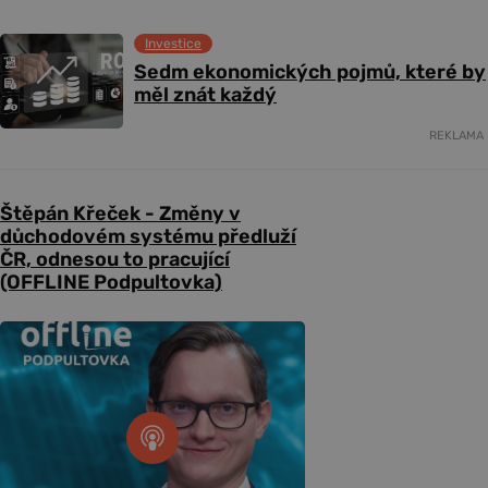
Investice
Sedm ekonomických pojmů, které by
měl znát každý
REKLAMA
Štěpán Křeček - Změny v
důchodovém systému předluží
ČR, odnesou to pracující
(OFFLINE Podpultovka)