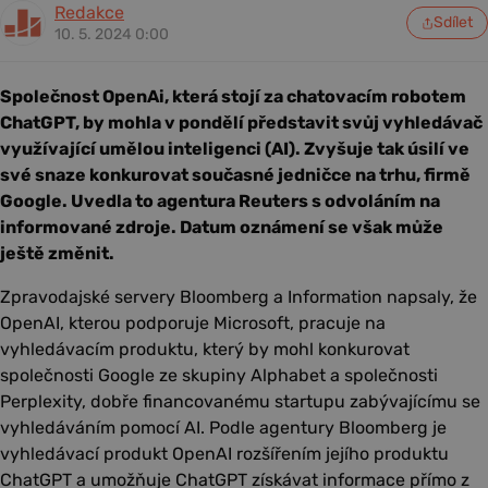
Redakce
Sdílet
10. 5. 2024 0:00
Společnost OpenAi, která stojí za chatovacím robotem
ChatGPT, by mohla v pondělí představit svůj vyhledávač
využívající umělou inteligenci (AI). Zvyšuje tak úsilí ve
své snaze konkurovat současné jedničce na trhu, firmě
Google. Uvedla to agentura Reuters s odvoláním na
informované zdroje. Datum oznámení se však může
ještě změnit.
Zpravodajské servery Bloomberg a Information napsaly, že
OpenAI, kterou podporuje Microsoft, pracuje na
vyhledávacím produktu, který by mohl konkurovat
společnosti Google ze skupiny Alphabet a společnosti
Perplexity, dobře financovanému startupu zabývajícímu se
vyhledáváním pomocí AI. Podle agentury Bloomberg je
vyhledávací produkt OpenAI rozšířením jejího produktu
ChatGPT a umožňuje ChatGPT získávat informace přímo z