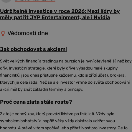
Udržitelné investice v roce 2026: Mezi lídry by
měly patřit JYP Entertainment, ale i Nvidia
Vědomosti dne
Jak obchodovat s akciemi
Svět velkých financí a tradingu na burzách je nyní otevřenější, než kdy
dřív. Investiční strategie, které byly dříve výsadou malé skupiny
finančníků, jsou dnes přístupné každému, kdo si zřídí účet u brokera,
kterých je celá řada. Než se ale investor vrhne do světa obchodování
akcií, měl by znát základní termíny a principy.
Proč cena zlata stále roste?
Zlato je cenný kov, který provází lidstvo po tisíciletí. Vždy bylo
symbolem bohatství a napříč věky vždy dokázalo udržet svou
hodnotu. A právě v tom spočívá jeho přitažlivost pro investory. Je to