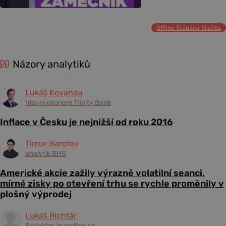
Offline Štěpána Křečka
Názory analytiků
Lukáš Kovanda
hlavní ekonom Trinity Bank
Inflace v Česku je nejnižší od roku 2016
Timur Barotov
analytik BHS
Americké akcie zažily výrazně volatilní seanci,
mírné zisky po otevření trhu se rychle proměnily v
plošný výprodej
Lukáš Richtár
Redaktor investice.cz