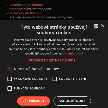
3 nejčtenější články
s hodnotnými informacemi,
3 názory analytiků
kteří se těmto tématům věnují každý den,
nová videa a podcasty
×
k prohloubení vašich znalostí.
Tyto webové stránky používají
soubory cookie.
CZECH
Tyto webové stránky používají soubory cookie ke zlepšení
uživatelského zážitku. Používáním našich webových stránek
CZ
souhlasíte se všemi soubory cookie v souladu s našimi zásadami
Přihlášením k newsletteru vyjadřujete svůj souhlas s
podmínkami
používání souborů cookie.
Více informací
zpracování osobních údajů
.
ZOBRAZIT PARTNERY
(1491) →
Kontakt
NEZBYTNĚ NUTNÉ SOUBORY
Zásady používání souborů cookies
Zpracování osobních údajů
VÝKONOVÉ SOUBORY
SOUBORY CÍLENÍ
Autoři
Nastavení cookies
FUNKČNÍ SOUBORY
VŠE PŘIJMOUT
VŠE ODMÍTNOUT