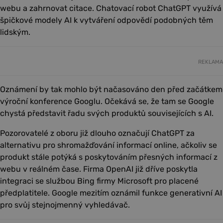
webu a zahrnovat citace. Chatovací robot ChatGPT využívá
špičkové modely AI k vytváření odpovědí podobných těm
lidským.
REKLAMA
Oznámení by tak mohlo být načasováno den před začátkem
výroční konference Googlu. Očekává se, že tam se Google
chystá představit řadu svých produktů souvisejících s AI.
Pozorovatelé z oboru již dlouho označují ChatGPT za
alternativu pro shromažďování informací online, ačkoliv se
produkt stále potýká s poskytováním přesných informací z
webu v reálném čase. Firma OpenAI již dříve poskytla
integraci se službou Bing firmy Microsoft pro placené
předplatitele. Google mezitím oznámil funkce generativní AI
pro svůj stejnojmenný vyhledávač.