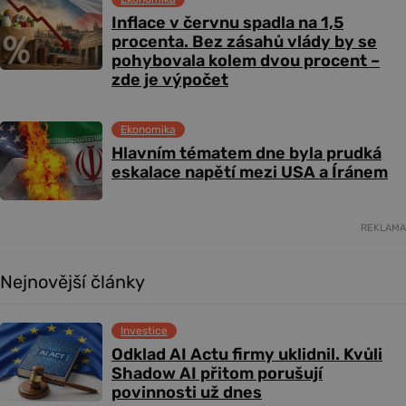
Inflace v červnu spadla na 1,5
procenta. Bez zásahů vlády by se
pohybovala kolem dvou procent –
zde je výpočet
Ekonomika
Hlavním tématem dne byla prudká
eskalace napětí mezi USA a Íránem
REKLAMA
Nejnovější články
Investice
Odklad AI Actu firmy uklidnil. Kvůli
Shadow AI přitom porušují
povinnosti už dnes