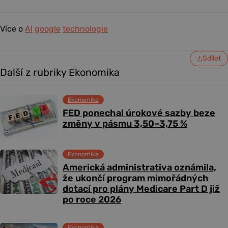
Více o
AI
google
technologie
Sdílet
Další z rubriky Ekonomika
Ekonomika
FED ponechal úrokové sazby beze
změny v pásmu 3,50–3,75 %
Ekonomika
Americká administrativa oznámila,
že ukončí program mimořádných
dotací pro plány Medicare Part D již
po roce 2026
Ekonomika