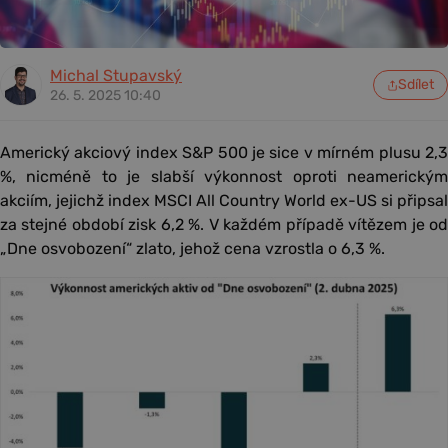
Michal Stupavský
Sdílet
26. 5. 2025 10:40
Americký akciový index S&P 500 je sice v mírném plusu 2,3
%, nicméně to je slabší výkonnost oproti neamerickým
akciím, jejichž index MSCI All Country World ex-US si připsal
za stejné období zisk 6,2 %. V každém případě vítězem je od
„Dne osvobození“ zlato, jehož cena vzrostla o 6,3 %.