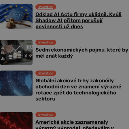
Investice
Odklad AI Actu firmy uklidnil. Kvůli
Shadow AI přitom porušují
povinnosti už dnes
Investice
Sedm ekonomických pojmů, které by
měl znát každý
Investice
Globální akciové trhy zakončily
obchodní den ve znamení výrazné
rotace zpět do technologického
sektoru
Investice
Americké akcie zaznamenaly
výrazný výprodej, především v