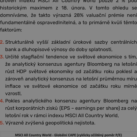
úroveň indexu MSCI All Country World pouze 2 % pod
historickým maximem z 18. února. V tomto ohledu se
domníváme, že takto výrazná 28% valuační prémie není
fundamentálně ospravedlnitelná, a to primárně kvůli těmto
faktorům:
Strukturálně vyšší základní úrokové sazby centrálních
bank a dluhopisové výnosy do doby splatnosti,
Určité stagflační tendence ve světové ekonomice s tím,
že analytický konsenzus agentury Bloomberg na letošní
růst HDP světové ekonomiky od začátku roku poklesl a
zároveň analytický konsenzus na letošní průměrnou míru
inflace ve světové ekonomice od začátku roku mírně
vzrostl,
Pokles analytického konsenzu agentury Bloomberg na
růst korporátních zisků (EPS – earnings per share) za celý
letošní rok v rámci indexu MSCI All Country World,
Výrazně zvýšená geopolitická nejistota.