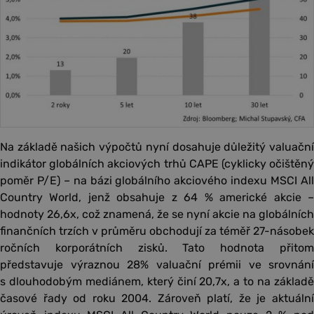
Na základě našich výpočtů nyní dosahuje důležitý valuační
indikátor globálních akciových trhů CAPE (cyklicky očištěný
poměr P/E) – na bázi globálního akciového indexu MSCI All
Country World, jenž obsahuje z 64 % americké akcie –
hodnoty 26,6x, což znamená, že se nyní akcie na globálních
finančních trzích v průměru obchodují za téměř 27-násobek
ročních korporátních zisků. Tato hodnota přitom
představuje výraznou 28% valuační prémii ve srovnání
s dlouhodobým mediánem, který činí 20,7x, a to na základě
časové řady od roku 2004. Zároveň platí, že je aktuální