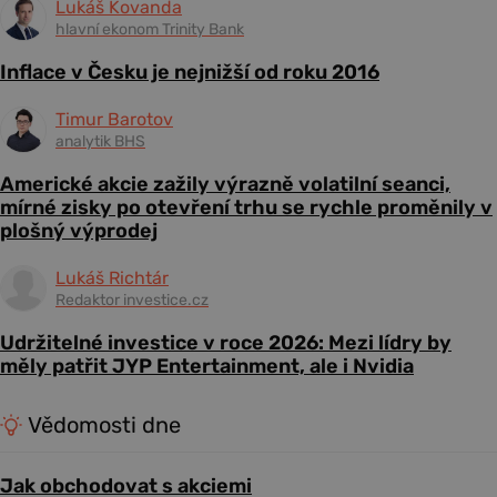
Lukáš Kovanda
hlavní ekonom Trinity Bank
Inflace v Česku je nejnižší od roku 2016
Timur Barotov
analytik BHS
Americké akcie zažily výrazně volatilní seanci,
mírné zisky po otevření trhu se rychle proměnily v
plošný výprodej
Lukáš Richtár
Redaktor investice.cz
Udržitelné investice v roce 2026: Mezi lídry by
měly patřit JYP Entertainment, ale i Nvidia
Vědomosti dne
Jak obchodovat s akciemi