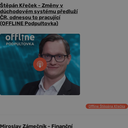
Štěpán Křeček - Změny v
důchodovém systému předluží
ČR, odnesou to pracující
(OFFLINE Podpultovka)
Offline Štěpána Křečka
Miroslav Zámečník - Finanční