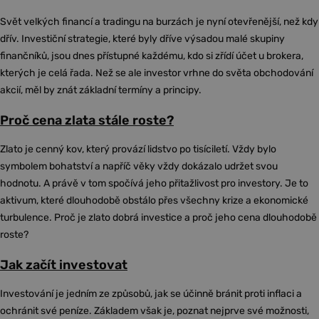
Svět velkých financí a tradingu na burzách je nyní otevřenější, než kdy
dřív. Investiční strategie, které byly dříve výsadou malé skupiny
finančníků, jsou dnes přístupné každému, kdo si zřídí účet u brokera,
kterých je celá řada. Než se ale investor vrhne do světa obchodování
akcií, měl by znát základní termíny a principy.
Proč cena zlata stále roste?
Zlato je cenný kov, který provází lidstvo po tisíciletí. Vždy bylo
symbolem bohatství a napříč věky vždy dokázalo udržet svou
hodnotu. A právě v tom spočívá jeho přitažlivost pro investory. Je to
aktivum, které dlouhodobě obstálo přes všechny krize a ekonomické
turbulence. Proč je zlato dobrá investice a proč jeho cena dlouhodobě
roste?
Jak začít investovat
Investování je jedním ze způsobů, jak se účinně bránit proti inflaci a
ochránit své peníze. Základem však je, poznat nejprve své možnosti,