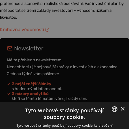
preference a stanovit si realistická očekávání. Váš investiční plán by
měl počítat se třemi základy investování - výnosem, rizikem a
likviditou.
Knihovna vědomostí
Newsletter
Mějte přehled s newsletterem.
Nenechte si ujít nejnovější zprávy o investicích a ekonomice.
Jednou týdně vám pošleme:
3 nejčtenější články
s hodnotnými informacemi,
3 názory analytiků
kteří se těmto tématům věnují každý den,
nová videa a podcasty
×
k prohloubení vašich znalostí.
Tyto webové stránky používají
soubory cookie.
CZECH
Tyto webové stránky používají soubory cookie ke zlepšení