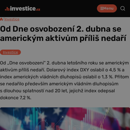
Menu
/
Investice
Od Dne osvobození 2. dubna se
americkým aktivům příliš nedaří
Investice
Od „Dne osvobození“ 2. dubna letošního roku se americkým
aktivům příliš nedaří. Dolarový index DXY oslabil o 4,5 % a
index amerických vládních dluhopisů oslabil o 1,3 %. Přitom
se nedařilo především americkým vládním dluhopisům
s dlouhou splatností nad 20 let, jejichž index odepsal
dokonce 7,2 %.