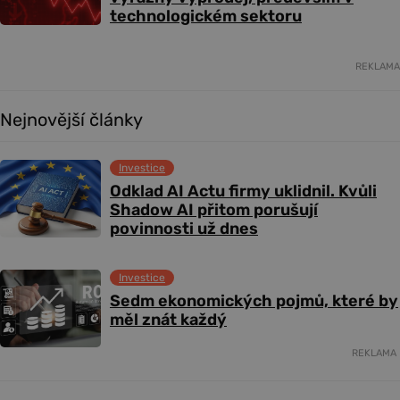
technologickém sektoru
REKLAMA
Nejnovější články
Investice
Odklad AI Actu firmy uklidnil. Kvůli
Shadow AI přitom porušují
povinnosti už dnes
Investice
Sedm ekonomických pojmů, které by
měl znát každý
REKLAMA