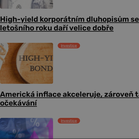
High-yield korporátním dluhopisům se
letošního roku daří velice dobře
Investice
Americká inflace akceleruje, zároveň t
očekávání
Investice