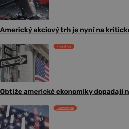
Americký akciový trh je nyní na kritic
Investice
Obtíže americké ekonomiky dopadají n
Ekonomika