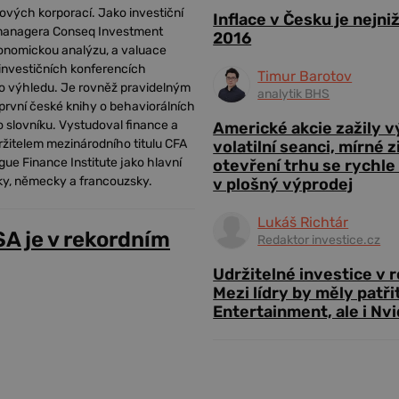
ých korporací. Jako investiční
Inflace v Česku je nejni
 managera Conseq Investment
2016
onomickou analýzu, a valuace
investičních konferencích
Timur Barotov
ho výhledu. Je rovněž pravidelným
analytik BHS
první české knihy o behaviorálních
ho slovníku. Vystudoval finance a
Americké akcie zažily 
ržitelem mezinárodního titulu CFA
volatilní seanci, mírné 
gue Finance Institute jako hlavní
otevření trhu se rychle
cky, německy a francouzsky.
v plošný výprodej
Lukáš Richtár
SA je v rekordním
Redaktor investice.cz
Udržitelné investice v 
Mezi lídry by měly patři
Entertainment, ale i Nvi