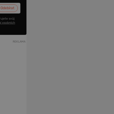
ujete svůj
í osobních
REKLAMA