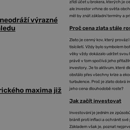
zřídí účet u brokera, kterých je c
ale investor vrhne do světa obch
měl by znát základní termíny a pr
 neodráží výrazné
hledu
Proč cena zlata stále r
Zlato je cenný kov, který provází 
tisíciletí. Vždy bylo symbolem bo
věky vždy dokázalo udržet svou 
právě v tom spočívá jeho přitažli
investory. Je to aktivum, které 
obstálo přes všechny krize a ek
turbulence. Proč je zlato dobrá i
rického maxima již
jeho cena dlouhodobě roste?
Jak začít investovat
Investování je jedním ze způsobů
bránit proti inflaci a ochránit své
Základem však je, poznat nejprv