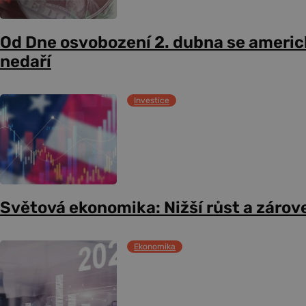
Od Dne osvobození 2. dubna se americ
nedaří
Investice
Světová ekonomika: Nižší růst a zárove
Ekonomika