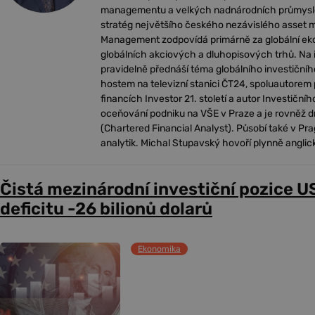
managementu a velkých nadnárodních průmyslov
stratég největšího českého nezávislého asset
Management zodpovídá primárně za globální ek
globálních akciových a dluhopisových trhů. Na 
pravidelně přednáší téma globálního investiční
hostem na televizní stanici ČT24, spoluautorem 
financích Investor 21. století a autor Investiční
oceňování podniku na VŠE v Praze a je rovněž d
(Chartered Financial Analyst). Působí také v Pra
analytik. Michal Stupavský hovoří plynně angli
Čistá mezinárodní investiční pozice U
deficitu -26 bilionů dolarů
Ekonomika