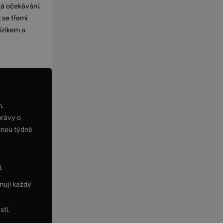
cká očekávání.
 se třemi
izikem a
m.
právy o
dnou týdně
,
nují každý
stí.