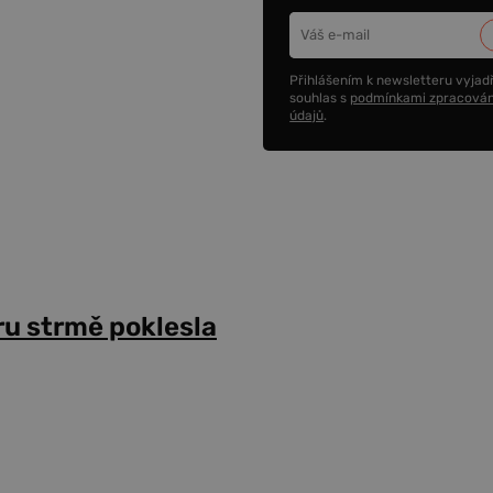
Přihlášením k newsletteru vyjadř
souhlas s
podmínkami zpracován
údajů
.
ru strmě poklesla