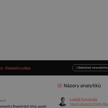
ry
Podcasty a videa
Názory analytiků
Lukáš Kovanda
ment
hlavní ekonom Trinity Ba
eností z finančních trhů, asset