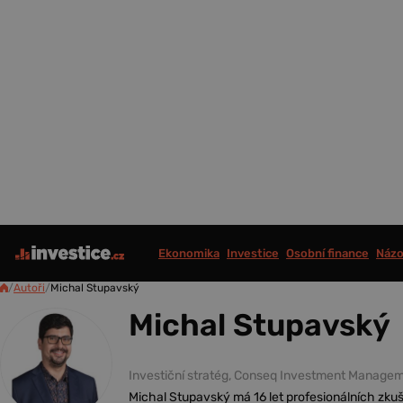
Ekonomika
Investice
Osobní finance
Názo
/
Autoři
/
Michal Stupavský
Michal Stupavský
Investiční stratég, Conseq Investment Manage
Michal Stupavský má 16 let profesionálních zkuš