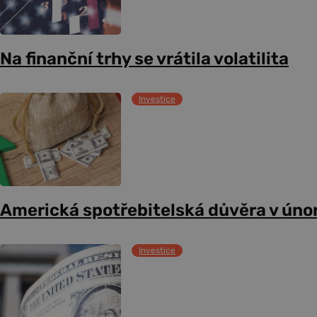
Na finanční trhy se vrátila volatilita
Investice
Americká spotřebitelská důvěra v úno
Investice