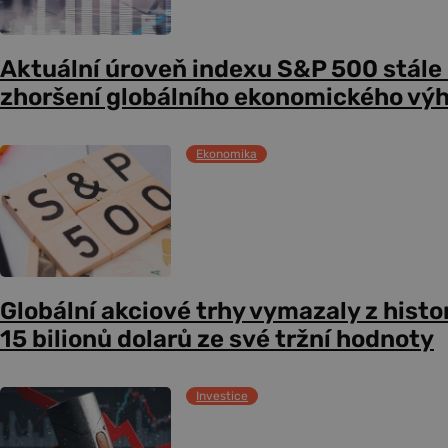
Aktuální úroveň indexu S&P 500 stále
zhoršení globálního ekonomického vý
Ekonomika
Globální akciové trhy vymazaly z histo
15 bilionů dolarů ze své tržní hodnoty
Investice