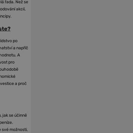
elá řada. Než se
odování akcií,
incipy.
oste?
lidstvo po
hatství a napříč
hodnotu. A
vost pro
dlouhodobě
onomické
nvestice a proč
, jak se účinně
 peníze.
e své možnosti,