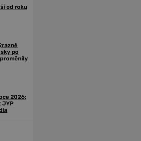
žší od roku
výrazně
zisky po
 proměnily
roce 2026:
t JYP
dia