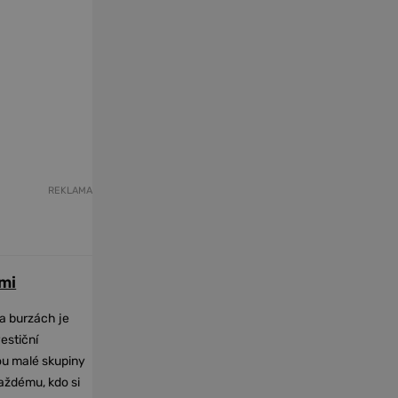
REKLAMA
mi
na burzách je
vestiční
dou malé skupiny
každému, kdo si