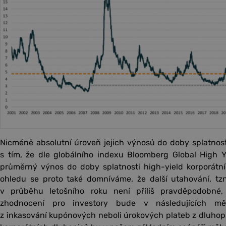
Nicméně absolutní úroveň jejich výnosů do doby splatnost
s tím, že dle globálního indexu Bloomberg Global High Yi
průměrný výnos do doby splatnosti high-yield korporátní
ohledu se proto také domníváme, že další utahování, tzn.
v průběhu letošního roku není příliš pravděpodobné,
zhodnocení pro investory bude v následujících měs
z inkasování kupónových neboli úrokových plateb z dluhopisů