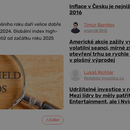
Inflace v Česku je nejni
2016
šního roku daří velice dobře
Timur Barotov
analytik BHS
 2024. Globální index high-
otiž od začátku roku 2025
Americké akcie zažily 
volatilní seanci, mírné 
otevření trhu se rychle
v plošný výprodej
Lukáš Richtár
Redaktor investice.cz
Udržitelné investice v 
Mezi lídry by měly patři
Entertainment, ale i Nvi
Sdílet