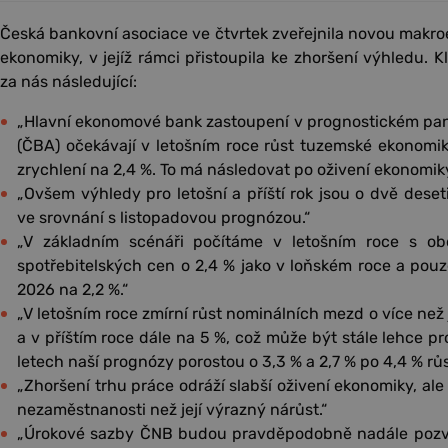
Česká bankovní asociace ve čtvrtek zveřejnila novou mak
ekonomiky, v jejíž rámci přistoupila ke zhoršení výhledu. K
za nás následující:
„Hlavní ekonomové bank zastoupení v prognostickém pan
(ČBA) očekávají v letošním roce růst tuzemské ekonomiky
zrychlení na 2,4 %. To má následovat po oživení ekonomiky
„Ovšem výhledy pro letošní a příští rok jsou o dvě dese
ve srovnání s listopadovou prognózou.“
„V základním scénáři počítáme v letošním roce s o
spotřebitelských cen o 2,4 % jako v loňském roce a pou
2026 na 2,2 %.“
„V letošním roce zmírní růst nominálních mezd o více než
a v příštím roce dále na 5 %, což může být stále lehce pr
letech naší prognózy porostou o 3,3 % a 2,7 % po 4,4 % rů
„Zhoršení trhu práce odráží slabší oživení ekonomiky, ale
nezaměstnanosti než její výrazný nárůst.“
„Úrokové sazby ČNB budou pravděpodobně nadále pozvol