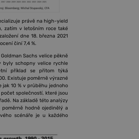
ializuje právě na high-yield
, zatím v letošním roce také
 založení dne 18. března 2021
cení činí 7,4 %.
ky Goldman Sachs velice pěkně
y byly schopny velice rychle
tní příklad se přitom týká
00. Existuje poměrně výrazné
e jak 10 % v průběhu jednoho
očet společností, které jsou
řadě. Na základě této analýzy
je poměrně hodně ojedinělý a
ového scénáře je u každého