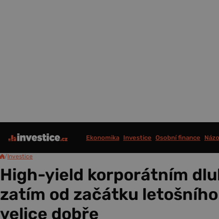
Ekonomika
Investice
Osobní finance
Názo
/
Investice
High-yield korporátním dl
zatím od začátku letošního
velice dobře