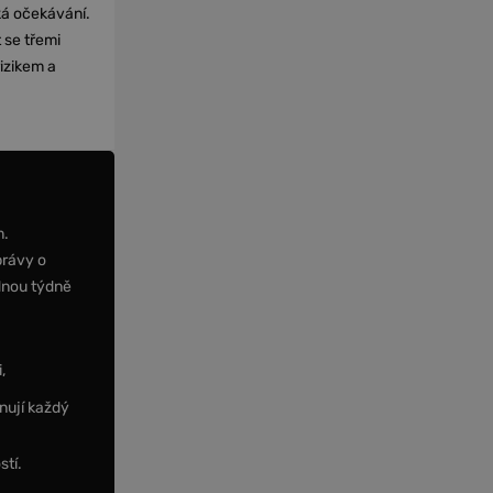
cká očekávání.
 se třemi
izikem a
m.
právy o
dnou týdně
,
nují každý
stí.