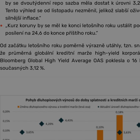
by se dvoutýdenní repo sazba měla dostat k úrovni 3,2
Tento výhled se od listopadu nezměnil, jelikož slabší o
silnější inflace.“
„Kurz koruny by se měl ke konci letošního roku ustálit po
posílení na 24,6 do konce příštího roku.“
Od začátku letošního roku poměrně výrazně utáhly, tzn. sníž
že průměrná globální kreditní marže high-yield korpor
Bloomberg Global High Yield Average OAS poklesla o 16
současných 3,12 %.