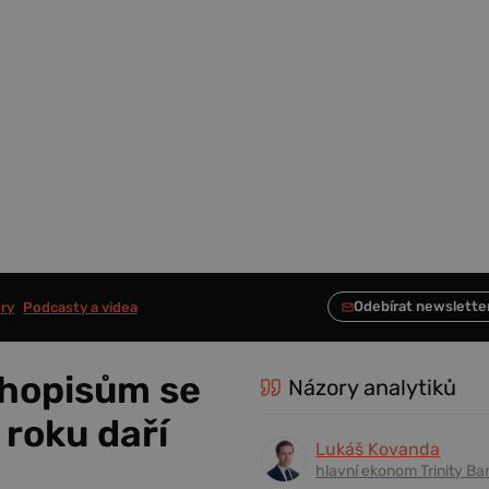
ry
Podcasty a videa
uhopisům se
Názory analytiků
 roku daří
Lukáš Kovanda
hlavní ekonom Trinity Ba