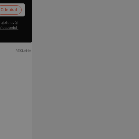
ujete svůj
í osobních
REKLAMA