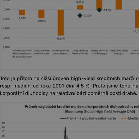
Toto je přitom nejnižší úroveň high-yield kreditních marží 
resp. medián od roku 2001 činí 4,8 %. Proto jsme toho náz
korporátní dluhopisy na relativní bázi poměrně dosti drahé.