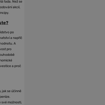
elá řada. Než se
odování akcií,
incipy.
oste?
lidstvo po
hatství a napříč
hodnotu. A
vost pro
dlouhodobě
onomické
nvestice a proč
, jak se účinně
 peníze.
e své možnosti,