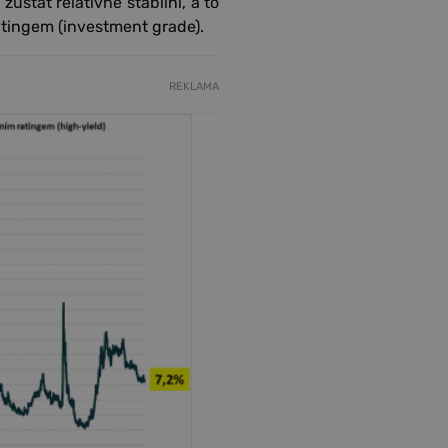
stat relativně stabilní, a to
atingem (investment grade).
REKLAMA