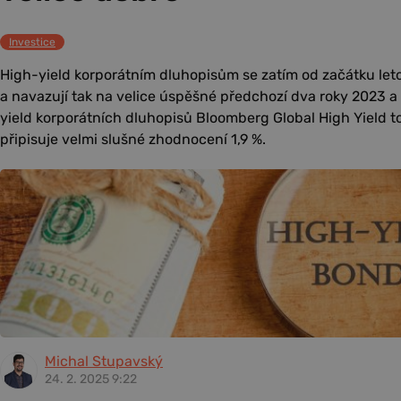
Investice
High-yield korporátním dluhopisům se zatím od začátku leto
a navazují tak na velice úspěšné předchozí dva roky 2023 a
yield korporátních dluhopisů Bloomberg Global High Yield t
připisuje velmi slušné zhodnocení 1,9 %.
Michal Stupavský
24. 2. 2025 9:22