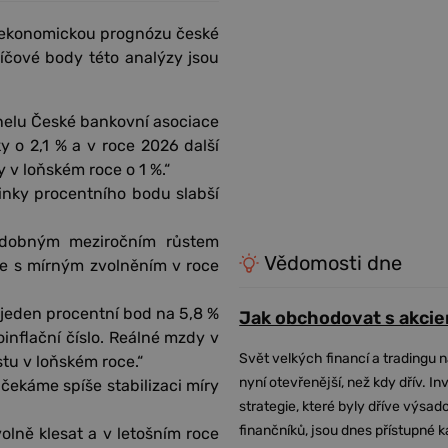
roekonomickou prognózu české
líčové body této analýzy jsou
elu České bankovní asociace
 o 2,1 % a v roce 2026 další
 v loňském roce o 1 %.“
tinky procentního bodu slabší
bdobným meziročním růstem
Vědomosti dne
ze s mírným zvolněním v roce
 jeden procentní bod na 5,8 %
Jak obchodovat s akcie
oinflační číslo. Reálné mzdy v
Svět velkých financí a tradingu 
stu v loňském roce.“
nyní otevřenější, než kdy dřív. In
 čekáme spíše stabilizaci míry
strategie, které byly dříve výsa
finančníků, jsou dnes přístupné 
ně klesat a v letošním roce