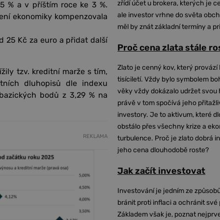
zřídí účet u brokera, kterých je c
5 % a v příštím roce ke 3 %.
ale investor vrhne do světa obch
živení ekonomiky kompenzovala
měl by znát základní termíny a pr
d 25 Kč za euro a přidat další
Proč cena zlata stále r
Zlato je cenný kov, který provází 
ily tzv. kreditní marže s tím,
tisíciletí. Vždy bylo symbolem bo
átních dluhopisů dle indexu
věky vždy dokázalo udržet svou 
 bazických bodů z 3,29 % na
právě v tom spočívá jeho přitažli
investory. Je to aktivum, které 
obstálo přes všechny krize a ek
REKLAMA
turbulence. Proč je zlato dobrá i
jeho cena dlouhodobě roste?
Jak začít investovat
Investování je jedním ze způsobů
bránit proti inflaci a ochránit své
Základem však je, poznat nejprv