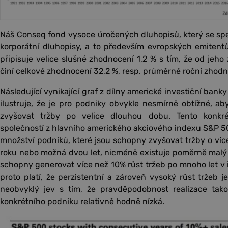
Náš Conseq fond vysoce úročených dluhopisů, který se spec
korporátní dluhopisy, a to především evropských emitentů
připisuje velice slušné zhodnocení 1,2 % s tím, že od jeho
činí celkové zhodnocení 32,2 %, resp. průměrné roční zhodno
Následující vynikající graf z dílny americké investiční ban
ilustruje, že je pro podniky obvykle nesmírně obtížné, ab
zvyšovat tržby po velice dlouhou dobu. Tento konkré
společností z hlavního amerického akciového indexu S&P 5
množství podniků, které jsou schopny zvyšovat tržby o víc
roku nebo možná dvou let, nicméně existuje poměrně malý p
schopny generovat více než 10% růst tržeb po mnoho let v 
proto platí, že perzistentní a zároveň vysoký růst tržeb 
neobvyklý jev s tím, že pravděpodobnost realizace tak
konkrétního podniku relativně hodně nízká.