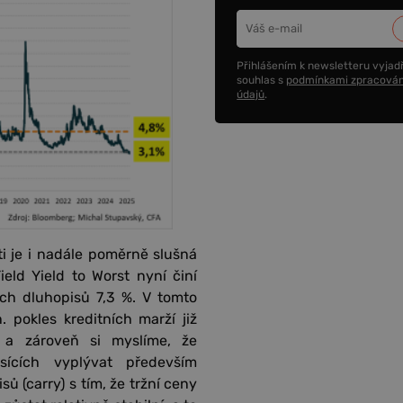
Přihlášením k newsletteru vyjadř
souhlas s
podmínkami zpracován
údajů
.
i je i nadále poměrně slušná
eld Yield to Worst nyní činí
ch dluhopisů 7,3 %. V tomto
 pokles kreditních marží již
 a zároveň si myslíme, že
ících vyplývat především
 (carry) s tím, že tržní ceny