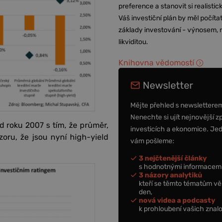
preference a stanovit si realisti
Váš investiční plán by měl počítat
základy investování - výnosem, r
likviditou.
Knihovna vědomostí
Newsletter
Mějte přehled s newslettere
Nenechte si ujít nejnovější z
od roku 2007 s tím, že průměr,
investicích a ekonomice. Je
oru, že jsou nyní high-yield
vám pošleme:
3 nejčtenější články
s hodnotnými informacemi
3 názory analytiků
kteří se těmto tématům vě
den,
nová videa a podcasty
k prohloubení vašich znalo