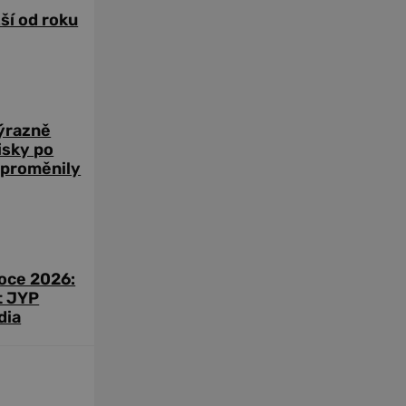
žší od roku
výrazně
zisky po
 proměnily
roce 2026:
t JYP
dia