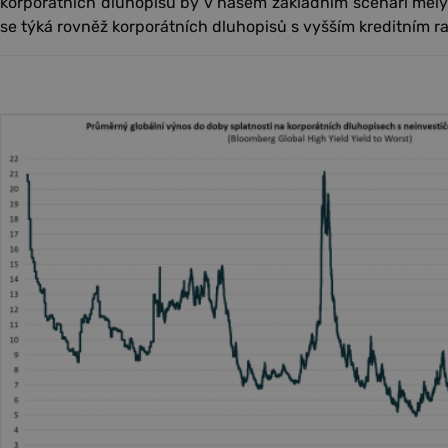
korporátních dluhopisů by v našem základním scénáři měly zů
se týká rovněž korporátních dluhopisů s vyšším kreditním r