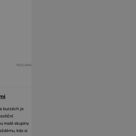
REKLAMA
mi
na burzách je
vestiční
dou malé skupiny
každému, kdo si