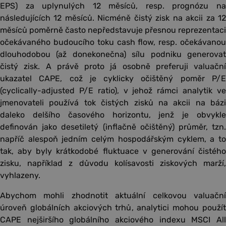
EPS) za uplynulých 12 měsíců, resp. prognózu na
následujících 12 měsíců. Nicméně čistý zisk na akcii za 12
měsíců poměrně často nepředstavuje přesnou reprezentaci
očekávaného budoucího toku cash flow, resp. očekávanou
dlouhodobou (až donekonečna) sílu podniku generovat
čistý zisk. A právě proto já osobně preferuji valuační
ukazatel CAPE, což je cyklicky očištěný poměr P/E
(cyclically-adjusted P/E ratio), v jehož rámci analytik ve
jmenovateli používá tok čistých zisků na akcii na bázi
daleko delšího časového horizontu, jenž je obvykle
definován jako desetiletý (inflačně očištěný) průměr, tzn.
napříč alespoň jedním celým hospodářským cyklem, a to
tak, aby byly krátkodobé fluktuace v generování čistého
zisku, například z důvodu kolísavosti ziskových marží,
vyhlazeny.
Abychom mohli zhodnotit aktuální celkovou valuační
úroveň globálních akciových trhů, analytici mohou použít
CAPE nejširšího globálního akciového indexu MSCI All