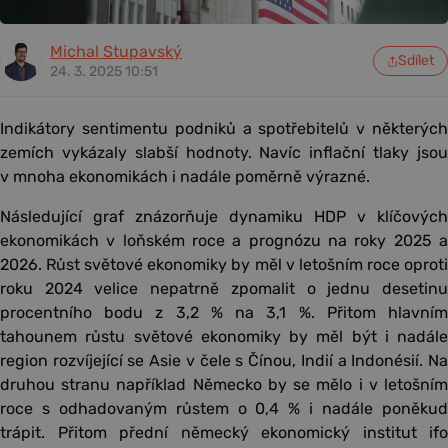
Michal Stupavský
Sdílet
24. 3. 2025 10:51
Indikátory sentimentu podniků a spotřebitelů v některých
zemích vykázaly slabší hodnoty. Navíc inflační tlaky jsou
v mnoha ekonomikách i nadále poměrně výrazné.
Následující graf znázorňuje dynamiku HDP v klíčových
ekonomikách v loňském roce a prognózu na roky 2025 a
2026. Růst světové ekonomiky by měl v letošním roce oproti
roku 2024 velice nepatrně zpomalit o jednu desetinu
procentního bodu z 3,2 % na 3,1 %. Přitom hlavním
tahounem růstu světové ekonomiky by měl být i nadále
region rozvíjející se Asie v čele s Čínou, Indií a Indonésií. Na
druhou stranu například Německo by se mělo i v letošním
roce s odhadovaným růstem o 0,4 % i nadále poněkud
trápit. Přitom přední německý ekonomický institut ifo