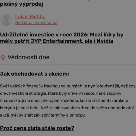
plošný výprodej
Lukáš Richtár
Redaktor investice.cz
Udržitelné investice v roce 2026: Mezi lídry by
měly patřit JYP Entertainment, ale i Nvidia
Vědomosti dne
Jak obchodovat s akciemi
Svět velkých financí a tradingu na burzách je nyní otevřenější, než kdy
dřív. Investiční strategie, které byly dříve výsadou malé skupiny
finančníků, jsou dnes přístupné každému, kdo si zřídí účet u brokera,
kterých je celá řada. Než se ale investor vrhne do světa obchodování
akcií, měl by znát základní termíny a principy.
Proč cena zlata stále roste?