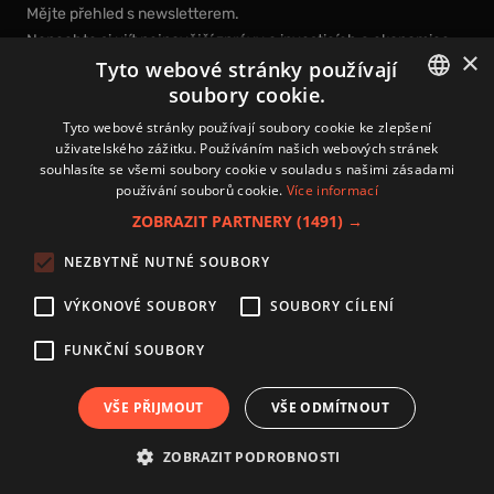
Mějte přehled s newsletterem.
Nenechte si ujít nejnovější zprávy o investicích a ekonomice.
×
Tyto webové stránky používají
Jednou týdně vám pošleme:
soubory cookie.
3 nejčtenější články
CZECH
s hodnotnými informacemi,
Tyto webové stránky používají soubory cookie ke zlepšení
3 názory analytiků
uživatelského zážitku. Používáním našich webových stránek
CZ
kteří se těmto tématům věnují každý den,
souhlasíte se všemi soubory cookie v souladu s našimi zásadami
nová videa a podcasty
používání souborů cookie.
Více informací
k prohloubení vašich znalostí.
ZOBRAZIT PARTNERY
(1491) →
NEZBYTNĚ NUTNÉ SOUBORY
VÝKONOVÉ SOUBORY
SOUBORY CÍLENÍ
Přihlášením k newsletteru vyjadřujete svůj souhlas s
podmínkami
zpracování osobních údajů
.
FUNKČNÍ SOUBORY
Kontakt
Zásady používání souborů cookies
VŠE PŘIJMOUT
VŠE ODMÍTNOUT
Zpracování osobních údajů
Autoři
ZOBRAZIT PODROBNOSTI
Nastavení cookies