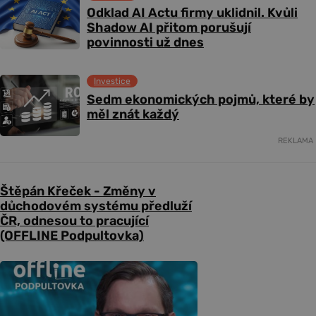
Odklad AI Actu firmy uklidnil. Kvůli
Shadow AI přitom porušují
povinnosti už dnes
Investice
Sedm ekonomických pojmů, které by
měl znát každý
REKLAMA
Štěpán Křeček - Změny v
důchodovém systému předluží
ČR, odnesou to pracující
(OFFLINE Podpultovka)