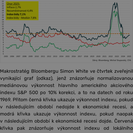
Makrostratég Bloombergu Simon White ve čtvrtek zveřejnil
vynikající graf (odkaz), jenž znázorňuje normalizovanou
mediánovou výkonnost hlavního amerického akciového
indexu S&P 500 po 10% korekci, a to na datech od roku
1969. Přitom černá křivka ukazuje výkonnost indexu, pokud
v následujícím období nedojde k ekonomické recesi, a
modrá křivka ukazuje výkonnost indexu, pokud naopak
v následujícím období k ekonomické recesi dojde. Červená
křivka pak znázorňuje výkonnost indexu od lokálního