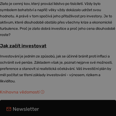
Zlato je cenný kov, který provází lidstvo po tisíciletí. Vždy bylo
symbolem bohatství a napříč věky vždy dokázalo udržet svou
hodnotu. A právě v tom spočívá jeho přitažlivost pro investory. Je to
aktivum, které dlouhodobě obstálo přes všechny krize a ekonomické
turbulence. Proč je zlato dobrá investice a proč jeho cena dlouhodobě
roste?
Jak začít investovat
Investování je jedním ze způsobů, jak se účinně bránit proti inflaci a
ochránit své peníze. Základem však je, poznat nejprve své možnosti,
preference a stanovit si realistická očekávání. Váš investiční plán by
měl počítat se třemi základy investování - výnosem, rizikem a
likviditou.
Knihovna vědomostí
Newsletter