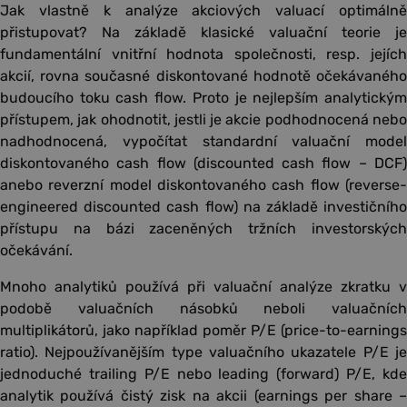
Jak vlastně k analýze akciových valuací optimálně
přistupovat? Na základě klasické valuační teorie je
fundamentální vnitřní hodnota společnosti, resp. jejích
akcií, rovna současné diskontované hodnotě očekávaného
budoucího toku cash flow. Proto je nejlepším analytickým
přístupem, jak ohodnotit, jestli je akcie podhodnocená nebo
nadhodnocená, vypočítat standardní valuační model
diskontovaného cash flow (discounted cash flow – DCF)
anebo reverzní model diskontovaného cash flow (reverse-
engineered discounted cash flow) na základě investičního
přístupu na bázi zaceněných tržních investorských
očekávání.
Mnoho analytiků používá při valuační analýze zkratku v
podobě valuačních násobků neboli valuačních
multiplikátorů, jako například poměr P/E (price-to-earnings
ratio). Nejpoužívanějším type valuačního ukazatele P/E je
jednoduché trailing P/E nebo leading (forward) P/E, kde
analytik používá čistý zisk na akcii (earnings per share –