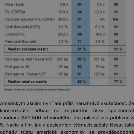
Americkým akciím nyní ani příliš nenahrává skutečnost, že
konsenzuální odhad na korporátní zisky společností
z indexu S&P 500 od minulého léta poklesl již o přibližně 3
%. Navíc s tím, jak v posledních týdnech začaly klesat také
odhady růstu americké ekonomiky, se pravděpodobně