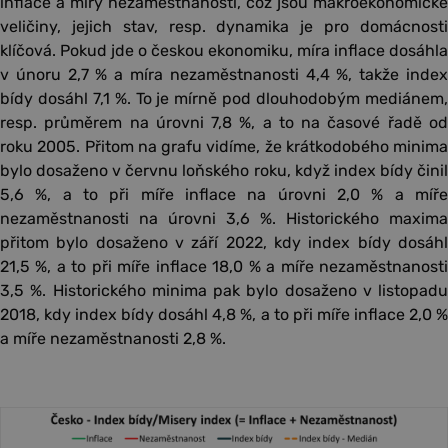
inflace a míry nezaměstnanosti, což jsou makroekonomické
veličiny, jejich stav, resp. dynamika je pro domácnosti
klíčová. Pokud jde o českou ekonomiku, míra inflace dosáhla
v únoru 2,7 % a míra nezaměstnanosti 4,4 %, takže index
bídy dosáhl 7,1 %. To je mírně pod dlouhodobým mediánem,
resp. průměrem na úrovni 7,8 %, a to na časové řadě od
roku 2005. Přitom na grafu vidíme, že krátkodobého minima
bylo dosaženo v červnu loňského roku, když index bídy činil
5,6 %, a to při míře inflace na úrovni 2,0 % a míře
nezaměstnanosti na úrovni 3,6 %. Historického maxima
přitom bylo dosaženo v září 2022, kdy index bídy dosáhl
21,5 %, a to při míře inflace 18,0 % a míře nezaměstnanosti
3,5 %. Historického minima pak bylo dosaženo v listopadu
2018, kdy index bídy dosáhl 4,8 %, a to při míře inflace 2,0 %
a míře nezaměstnanosti 2,8 %.