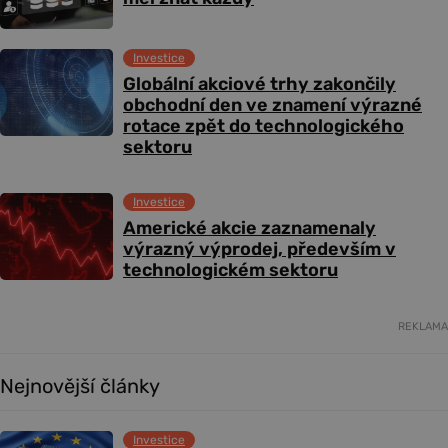
Investice
Globální akciové trhy zakončily
obchodní den ve znamení výrazné
rotace zpět do technologického
sektoru
Investice
Americké akcie zaznamenaly
výrazný výprodej, především v
technologickém sektoru
REKLAMA
Nejnovější články
Investice