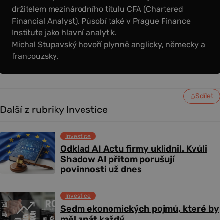
držitelem mezinárodního titulu CFA (Chartered
Financial Analyst). Působí také v Prague Finance
Institute jako hlavní analytik.
Michal Stupavský hovoří plynně anglicky, německy a
francouzsky.
Sdílet
Další z rubriky Investice
Investice
Odklad AI Actu firmy uklidnil. Kvůli
Shadow AI přitom porušují
povinnosti už dnes
Investice
Sedm ekonomických pojmů, které by
měl znát každý