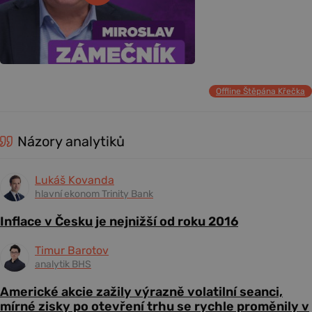
Offline Štěpána Křečka
Názory analytiků
Lukáš Kovanda
hlavní ekonom Trinity Bank
Inflace v Česku je nejnižší od roku 2016
Timur Barotov
analytik BHS
Americké akcie zažily výrazně volatilní seanci,
mírné zisky po otevření trhu se rychle proměnily v