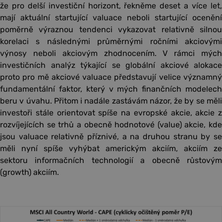
že pro delší investiční horizont, řekněme deset a více let,
mají aktuální startující valuace neboli startující ocenění
poměrně výraznou tendenci vykazovat relativně silnou
korelaci s následnými průměrnými ročními akciovými
výnosy neboli akciovým zhodnocením. V rámci mých
investičních analýz týkající se globální akciové alokace
proto pro mě akciové valuace představují velice významný
fundamentální faktor, který v mých finančních modelech
beru v úvahu. Přitom i nadále zastávám názor, že by se měli
investoři stále orientovat spíše na evropské akcie, akcie z
rozvíjejících se trhů a obecně hodnotové (value) akcie, kde
jsou valuace relativně příznivé, a na druhou stranu by se
měli nyní spíše vyhýbat americkým akciím, akciím ze
sektoru informačních technologií a obecně růstovým
(growth) akciím.