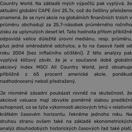
Country World. Na základě mých výpočtů pak vyplývá, že
aktuální globální CAPE činí 25,7x, což do češtiny přeloženo
znamená, že se nyní akcie na globálních finančních trzích v
průměru obchodují za 25,7-násobek průměrného ročního
zisku za uplynulých deset let. Tato hodnota přitom přibližně
odpovídá velice důležité úrovní mediánu, resp. průměru,
plus jedné směrodatné odchylce, a to na časové řadě od
roku 2004 (bez inflačního očištění). Z této analýzy pak
vyplývá klíčový závěr, že je v současné době globální
akciový index MSCI All Country World, jenž obsahuje
přibližně z 65 procent americké akcie, poněkud
nadhodnocený neboli předražený.
Je nicméně zásadní poukázat rovněž na skutečnost, že
akciové valuace mají obvykle poměrně slabou predikční
schopnost, co se týče výkonnosti akciových trhů v relativně
krátkém časovém horizontu, řekněme jednoho roku. Na
druhou stranu ovšem také na základě ekonometrických
analýz dlouhodobých historických časových řad také platí,