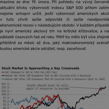
maxima ze dne 19. února. Při pohledu na vývoj červené
aktuální křivky výkonnosti indexu S&P 500 přitom zatím
nejsme schopni určit, jestli výkonnost amerických akcií
v tuto chvíli spíše odpovídá či spíše neodpovídá
ekonomické recesi v následujícím období. V každém případě
je nyní americký akciový trh na kritické křižovatce, a na
základě časových řad od roku 1969 by mělo být více zřejmé
přibližně za měsíc až dva, jaký makroekonomický scénář
budou americké akcie odrážet, resp. zaceňovat.