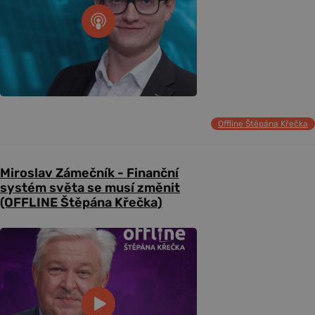
Offline Štěpána Křečka
Miroslav Zámečník - Finanční
systém světa se musí změnit
(OFFLINE Štěpána Křečka)