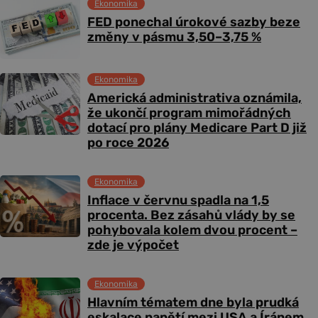
Ekonomika
FED ponechal úrokové sazby beze
změny v pásmu 3,50–3,75 %
Ekonomika
Americká administrativa oznámila,
že ukončí program mimořádných
dotací pro plány Medicare Part D již
po roce 2026
Ekonomika
Inflace v červnu spadla na 1,5
procenta. Bez zásahů vlády by se
pohybovala kolem dvou procent –
zde je výpočet
Ekonomika
Hlavním tématem dne byla prudká
eskalace napětí mezi USA a Íránem