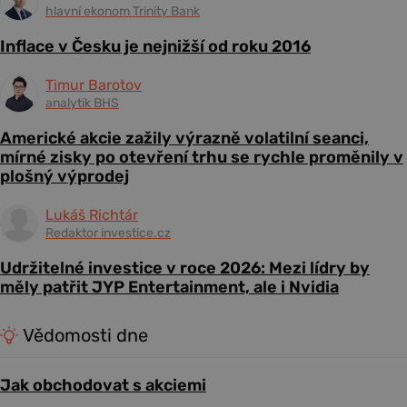
hlavní ekonom Trinity Bank
Inflace v Česku je nejnižší od roku 2016
Timur Barotov
analytik BHS
Americké akcie zažily výrazně volatilní seanci,
mírné zisky po otevření trhu se rychle proměnily v
plošný výprodej
Lukáš Richtár
Redaktor investice.cz
Udržitelné investice v roce 2026: Mezi lídry by
měly patřit JYP Entertainment, ale i Nvidia
Vědomosti dne
Jak obchodovat s akciemi