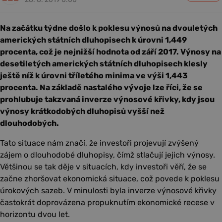
Na začátku týdne došlo k poklesu výnosů na dvouletých
amerických státních dluhopisech k úrovni 1,449
procenta, což je nejnižší hodnota od září 2017. Výnosy na
desetiletých amerických státních dluhopisech klesly
ještě níž k úrovni tříletého minima ve výši 1,443
procenta. Na základě nastalého vývoje lze říci, že se
prohlubuje takzvaná inverze výnosové křivky, kdy jsou
výnosy krátkodobých dluhopisů vyšší než
dlouhodobých.
Tato situace nám značí, že investoři projevují zvýšený
zájem o dlouhodobé dluhopisy, čímž stlačují jejich výnosy.
Většinou se tak děje v situacích, kdy investoři věří, že se
začne zhoršovat ekonomická situace, což povede k poklesu
úrokových sazeb. V minulosti byla inverze výnosové křivky
častokrát doprovázena propuknutím ekonomické recese v
horizontu dvou let.