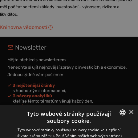
měl počítat se třemi základy investování - výnosem, rizikem a
likviditou.
Knihovna vědomostí
Newsletter
Mějte přehled s newsletterem.
Nenechte si ujít nejnovější zprávy o investicích a ekonomice.
Jednou týdně vám pošleme:
3 nejčtenější články
s hodnotnými informacemi,
3 názory analytiků
kteří se těmto tématům věnují každý den,
nová videa a podcasty
×
k prohloubení vašich znalostí.
Tyto webové stránky používají
soubory cookie.
CZECH
Tyto webové stránky používají soubory cookie ke zlepšení
uživatelského zážitku. Používáním našich webových stránek