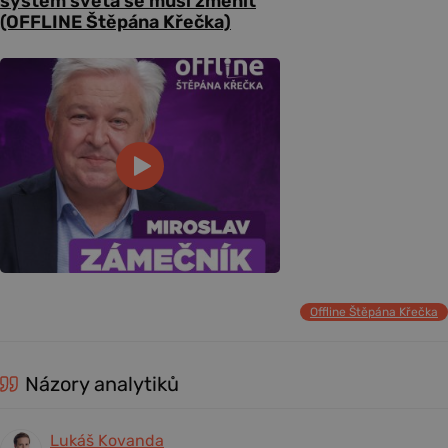
systém světa se musí změnit
(OFFLINE Štěpána Křečka)
Offline Štěpána Křečka
Názory analytiků
Lukáš Kovanda