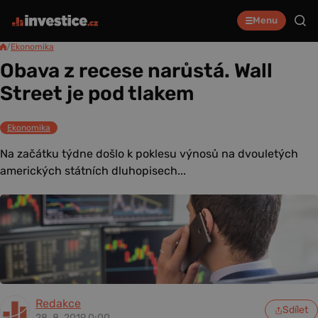
Menu
/
Ekonomika
Obava z recese narůstá. Wall
Street je pod tlakem
Ekonomika
Na začátku týdne došlo k poklesu výnosů na dvouletých
amerických státních dluhopisech...
Redakce
Sdílet
28. 8. 2019 0:00