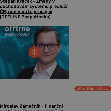
Štěpán Křeček - Změny v
důchodovém systému předluží
ČR, odnesou to pracující
(OFFLINE Podpultovka)
Offline Štěpána Křečka
Miroslav Zámečník - Finanční