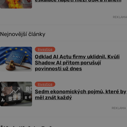
REKLAMA
Nejnovější články
Investice
Odklad AI Actu firmy uklidnil. Kvůli
Shadow AI přitom porušují
povinnosti už dnes
Investice
Sedm ekonomických pojmů, které by
měl znát každý
REKLAMA