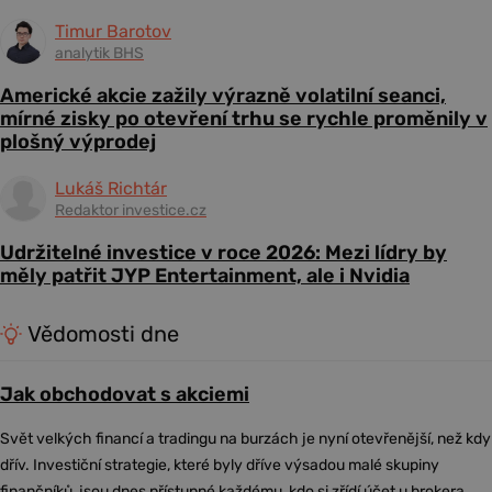
Timur Barotov
analytik BHS
Americké akcie zažily výrazně volatilní seanci,
mírné zisky po otevření trhu se rychle proměnily v
plošný výprodej
Lukáš Richtár
Redaktor investice.cz
Udržitelné investice v roce 2026: Mezi lídry by
měly patřit JYP Entertainment, ale i Nvidia
Vědomosti dne
Jak obchodovat s akciemi
Svět velkých financí a tradingu na burzách je nyní otevřenější, než kdy
dřív. Investiční strategie, které byly dříve výsadou malé skupiny
finančníků, jsou dnes přístupné každému, kdo si zřídí účet u brokera,