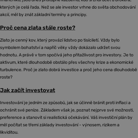
kterých je celá řada. Než se ale investor vrhne do světa obchodování
akcií, měl by znát základní termíny a principy.
Proč cena zlata stále roste?
Zlato je cenný kov, který provází lidstvo po tisíciletí. Vždy bylo
symbolem bohatství a napříč věky vždy dokázalo udržet svou
hodnotu. A právě v tom spočívá jeho přitažlivost pro investory. Je to
aktivum, které dlouhodobě obstálo přes všechny krize a ekonomické
turbulence. Proč je zlato dobrá investice a proč jeho cena dlouhodobě
roste?
Jak začít investovat
Investování je jedním ze způsobů, jak se účinně bránit proti inflaci a
ochránit své peníze. Základem však je, poznat nejprve své možnosti,
preference a stanovit si realistická očekávání. Váš investiční plán by
měl počítat se třemi základy investování - výnosem, rizikem a
likviditou.