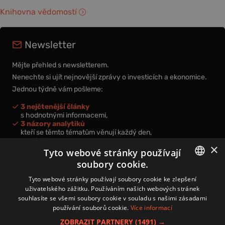
Knihovna vědomostí
Newsletter
Mějte přehled s newsletterem.
Nenechte si ujít nejnovější zprávy o investicích a ekonomice.
Jednou týdně vám pošleme:
3 nejčtenější články
s hodnotnými informacemi,
3 názory analytiků
kteří se těmto tématům věnují každý den,
nová videa a podcasty
×
k prohloubení vašich znalostí.
Tyto webové stránky používají
soubory cookie.
CZECH
Tyto webové stránky používají soubory cookie ke zlepšení
uživatelského zážitku. Používáním našich webových stránek
CZ
souhlasíte se všemi soubory cookie v souladu s našimi zásadami
Přihlášením k newsletteru vyjadřujete svůj souhlas s
podmínkami
používání souborů cookie.
Více informací
zpracování osobních údajů
.
ZOBRAZIT PARTNERY
(1491) →