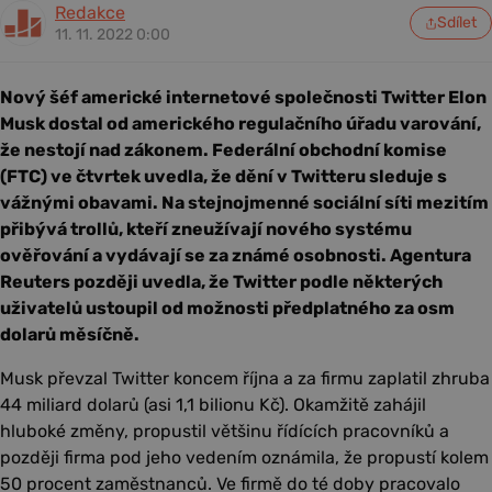
Redakce
Sdílet
11. 11. 2022 0:00
Nový šéf americké internetové společnosti Twitter Elon
Musk dostal od amerického regulačního úřadu varování,
že nestojí nad zákonem. Federální obchodní komise
(FTC) ve čtvrtek uvedla, že dění v Twitteru sleduje s
vážnými obavami. Na stejnojmenné sociální síti mezitím
přibývá trollů, kteří zneužívají nového systému
ověřování a vydávají se za známé osobnosti. Agentura
Reuters později uvedla, že Twitter podle některých
uživatelů ustoupil od možnosti předplatného za osm
dolarů měsíčně.
Musk převzal Twitter koncem října a za firmu zaplatil zhruba
44 miliard dolarů (asi 1,1 bilionu Kč). Okamžitě zahájil
hluboké změny, propustil většinu řídících pracovníků a
později firma pod jeho vedením oznámila, že propustí kolem
50 procent zaměstnanců. Ve firmě do té doby pracovalo