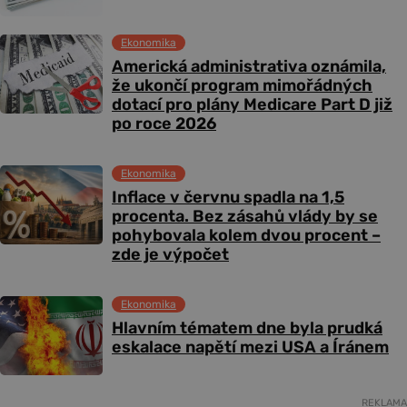
Ekonomika
Americká administrativa oznámila,
že ukončí program mimořádných
dotací pro plány Medicare Part D již
po roce 2026
Ekonomika
Inflace v červnu spadla na 1,5
procenta. Bez zásahů vlády by se
pohybovala kolem dvou procent –
zde je výpočet
Ekonomika
Hlavním tématem dne byla prudká
eskalace napětí mezi USA a Íránem
REKLAMA