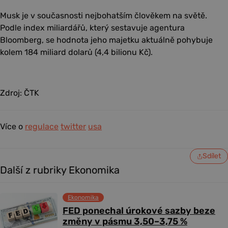
Musk je v současnosti nejbohatším člověkem na světě.
Podle index miliardářů, který sestavuje agentura
Bloomberg, se hodnota jeho majetku aktuálně pohybuje
kolem 184 miliard dolarů (4,4 bilionu Kč).
Zdroj: ČTK
Více o
regulace
twitter
usa
Sdílet
Další z rubriky Ekonomika
Ekonomika
FED ponechal úrokové sazby beze
změny v pásmu 3,50–3,75 %