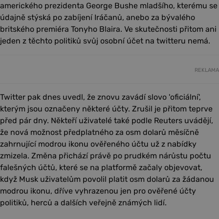
amerického prezidenta George Bushe mladšího, kterému se
údajně stýská po zabíjení Iráčanů, anebo za bývalého
britského premiéra Tonyho Blaira. Ve skutečnosti přitom ani
jeden z těchto politiků svůj osobní účet na twitteru nemá.
REKLAMA
Twitter pak dnes uvedl, že znovu zavádí slovo 'oficiální',
kterým jsou označeny některé účty. Zrušil je přitom teprve
před pár dny. Někteří uživatelé také podle Reuters uvádějí,
že nová možnost předplatného za osm dolarů měsíčně
zahrnující modrou ikonu ověřeného účtu už z nabídky
zmizela. Změna přichází právě po prudkém nárůstu počtu
falešných účtů, které se na platformě začaly objevovat,
když Musk uživatelům povolil platit osm dolarů za žádanou
modrou ikonu, dříve vyhrazenou jen pro ověřené účty
politiků, herců a dalších veřejně známých lidí.