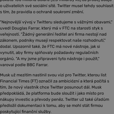
o uživatelích své sociální sítě. Twitter musel tehdy souhlasit
s tím, že pravidla o ochraně soukromí změní.
"Nejnovější vývoj v Twitteru sledujeme s vážnými obavami,"
uvedl Douglas Farrar, který má v FTC na starosti styk s
veřejností. "Žádný generální ředitel ani firma nestojí nad
zákonem, podniky musejí respektovat naše rozhodnutí,"
dodal. Upozornil také, že FTC má nové nástroje, jak si
vynutit, aby firmy splňovaly požadavky regulačních
orgánů. "A my jsme připraveni tyto nástroje i použít,"
varoval podle BBC Farrar.
Musk už mezitím nastínil svou vizi pro Twitter, kterou list
Financial Times (FT) označil za ambiciózní a která počítá s
tím, že nový vlastník chce Twitter posunout dál. Musk
předpokládá, že platforma bude sloužit i jako místo pro
nákupy investic a převody peněz. Twitter už také úřadům
předložil dokumentaci k tomu, aby se mohl stát firmou
poskytující finanční služby.