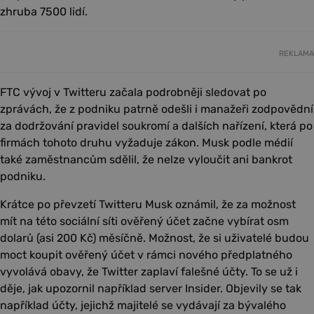
zhruba 7500 lidí.
REKLAMA
FTC vývoj v Twitteru začala podrobněji sledovat po
zprávách, že z podniku patrně odešli i manažeři zodpovědní
za dodržování pravidel soukromí a dalších nařízení, která po
firmách tohoto druhu vyžaduje zákon. Musk podle médií
také zaměstnancům sdělil, že nelze vyloučit ani bankrot
podniku.
Krátce po převzetí Twitteru Musk oznámil, že za možnost
mít na této sociální síti ověřený účet začne vybírat osm
dolarů (asi 200 Kč) měsíčně. Možnost, že si uživatelé budou
moct koupit ověřený účet v rámci nového předplatného
vyvolává obavy, že Twitter zaplaví falešné účty. To se už i
děje, jak upozornil například server Insider. Objevily se tak
například účty, jejichž majitelé se vydávají za bývalého