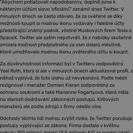
"Abychom potlačovali napodobeniny, doplnili jsme k
některým účtům slovo 'oficiální'," oznámil dnes Twitter. V
minulých dnech se často stávalo, že za ověřené se díky
možnosti koupit si modrou ikonu vydávaly i falešné účty
předstírající známý podnik, včetně Muskových firem Tesla a
SpaceX. Twitter ale zatím nepotvrdil, že z nabídky skutečně
zmizela možnost předplatného za osm dolarů měsíčně,
které umožňovalo modrou ikonu ověřeného účtu si koupit.
Za důvěryhodnost informací byl v Twitteru zodpovědný
Yoel Roth, který si ale v minulých dnech aktualizoval profil, z
něhož vyplývá, že tuto úlohu už nevykonává. Podle médií
rezignoval i manažer Damien Kieran zodpovědný za
ochranu soukromí a také Marianne Fogartyová, která měla
na starosti dodržování zákonných postupů. Klíčových
manažerů ale podle zdrojů z firmy odešlo více.
Odchody těchto lidí mohou zvýšit riziko, že Twitter porušuje
postupy vyplývající ze zákona. Firma dostala v květnu
pokutu 150 milionů dolarů (3,5 miliardy Kč) za prodej údajů