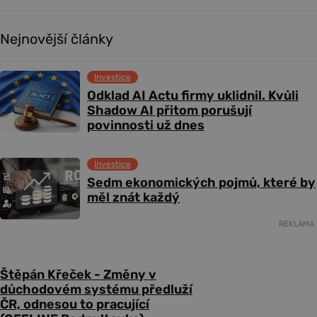
Nejnovější články
Investice
Odklad AI Actu firmy uklidnil. Kvůli
Shadow AI přitom porušují
povinnosti už dnes
Investice
Sedm ekonomických pojmů, které by
měl znát každý
REKLAMA
Štěpán Křeček - Změny v
důchodovém systému předluží
ČR, odnesou to pracující