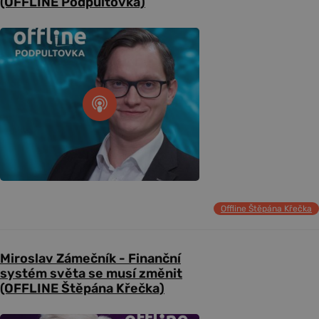
(OFFLINE Podpultovka)
Offline Štěpána Křečka
Miroslav Zámečník - Finanční
systém světa se musí změnit
(OFFLINE Štěpána Křečka)