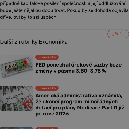
případné kapitálové posílení společnosti a její oddlužování
bude ještě nějakou dobu trvat. Pokud by se dohoda objevila
dříve, byl by to asi úspěch.
Sdílet
Další z rubriky Ekonomika
Ekonomika
FED ponechal úrokové sazby beze
změny v pásmu 3,50–3,75 %
Ekonomika
Americká administrativa oznámila,
že ukončí program mimořádných
dotací pro plány Medicare Part D již
po roce 2026