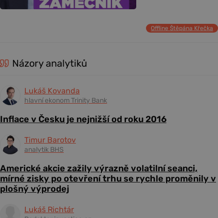
Offline Štěpána Křečka
Názory analytiků
Lukáš Kovanda
hlavní ekonom Trinity Bank
Inflace v Česku je nejnižší od roku 2016
Timur Barotov
analytik BHS
Americké akcie zažily výrazně volatilní seanci,
mírné zisky po otevření trhu se rychle proměnily v
plošný výprodej
Lukáš Richtár