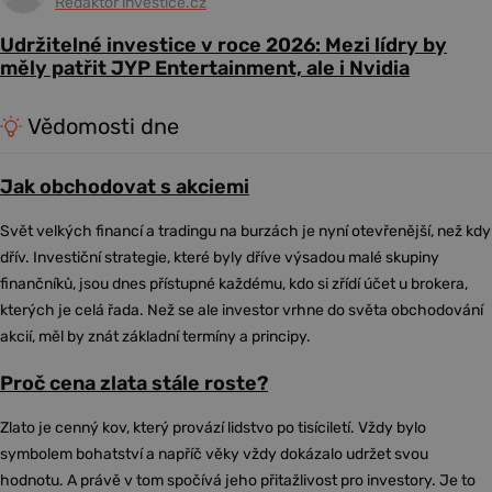
Redaktor investice.cz
Udržitelné investice v roce 2026: Mezi lídry by
měly patřit JYP Entertainment, ale i Nvidia
Vědomosti dne
Jak obchodovat s akciemi
Svět velkých financí a tradingu na burzách je nyní otevřenější, než kdy
dřív. Investiční strategie, které byly dříve výsadou malé skupiny
finančníků, jsou dnes přístupné každému, kdo si zřídí účet u brokera,
kterých je celá řada. Než se ale investor vrhne do světa obchodování
akcií, měl by znát základní termíny a principy.
Proč cena zlata stále roste?
Zlato je cenný kov, který provází lidstvo po tisíciletí. Vždy bylo
symbolem bohatství a napříč věky vždy dokázalo udržet svou
hodnotu. A právě v tom spočívá jeho přitažlivost pro investory. Je to