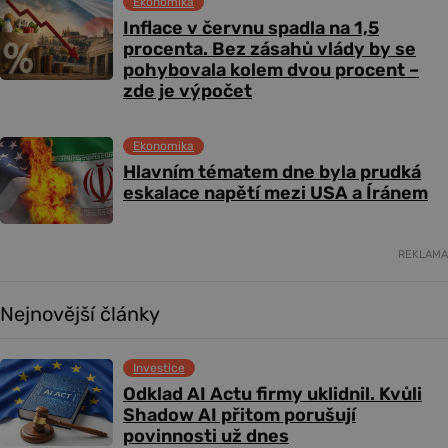
Ekonomika
Inflace v červnu spadla na 1,5
procenta. Bez zásahů vlády by se
pohybovala kolem dvou procent –
zde je výpočet
Ekonomika
Hlavním tématem dne byla prudká
eskalace napětí mezi USA a Íránem
REKLAMA
Nejnovější články
Investice
Odklad AI Actu firmy uklidnil. Kvůli
Shadow AI přitom porušují
povinnosti už dnes