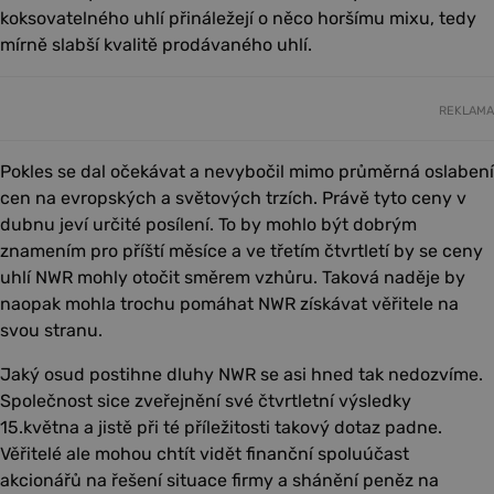
koksovatelného uhlí přináležejí o něco horšímu mixu, tedy
mírně slabší kvalitě prodávaného uhlí.
REKLAMA
Pokles se dal očekávat a nevybočil mimo průměrná oslabení
cen na evropských a světových trzích. Právě tyto ceny v
dubnu jeví určité posílení. To by mohlo být dobrým
znamením pro příští měsíce a ve třetím čtvrtletí by se ceny
uhlí NWR mohly otočit směrem vzhůru. Taková naděje by
naopak mohla trochu pomáhat NWR získávat věřitele na
svou stranu.
Jaký osud postihne dluhy NWR se asi hned tak nedozvíme.
Společnost sice zveřejnění své čtvrtletní výsledky
15.května a jistě při té příležitosti takový dotaz padne.
Věřitelé ale mohou chtít vidět finanční spoluúčast
akcionářů na řešení situace firmy a shánění peněz na