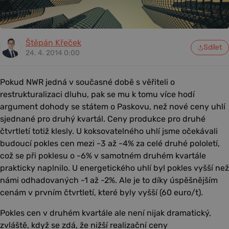
Štěpán Křeček
Sdílet
24. 4. 2014 0:00
Pokud NWR jedná v současné době s věřiteli o
restrukturalizaci dluhu, pak se mu k tomu více hodí
argument dohody se státem o Paskovu, než nové ceny uhlí
sjednané pro druhý kvartál. Ceny produkce pro druhé
čtvrtletí totiž klesly. U koksovatelného uhlí jsme očekávali
budoucí pokles cen mezi -3 až -4% za celé druhé pololetí,
což se při poklesu o -6% v samotném druhém kvartále
prakticky naplnilo. U energetického uhlí byl pokles vyšší než
námi odhadovaných -1 až -2%. Ale je to díky úspěšnějším
cenám v prvním čtvrtletí, které byly vyšší (60 euro/t).
Pokles cen v druhém kvartále ale není nijak dramatický,
zvláště, když se zdá, že nižší realizační ceny