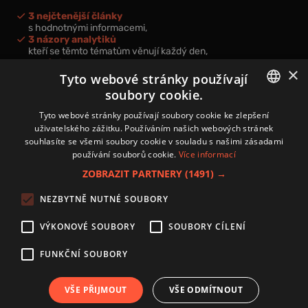
3 nejčtenější články
s hodnotnými informacemi,
3 názory analytiků
kteří se těmto tématům věnují každý den,
nová videa a podcasty
×
k prohloubení vašich znalostí.
Tyto webové stránky používají
soubory cookie.
CZECH
Tyto webové stránky používají soubory cookie ke zlepšení
uživatelského zážitku. Používáním našich webových stránek
CZ
souhlasíte se všemi soubory cookie v souladu s našimi zásadami
Přihlášením k newsletteru vyjadřujete svůj souhlas s
podmínkami
používání souborů cookie.
Více informací
zpracování osobních údajů
.
ZOBRAZIT PARTNERY
(1491) →
Kontakt
NEZBYTNĚ NUTNÉ SOUBORY
Zásady používání souborů cookies
Zpracování osobních údajů
VÝKONOVÉ SOUBORY
SOUBORY CÍLENÍ
Autoři
Nastavení cookies
FUNKČNÍ SOUBORY
VŠE PŘIJMOUT
VŠE ODMÍTNOUT