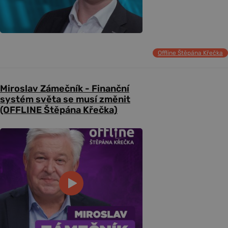
Offline Štěpána Křečka
Miroslav Zámečník - Finanční
systém světa se musí změnit
(OFFLINE Štěpána Křečka)