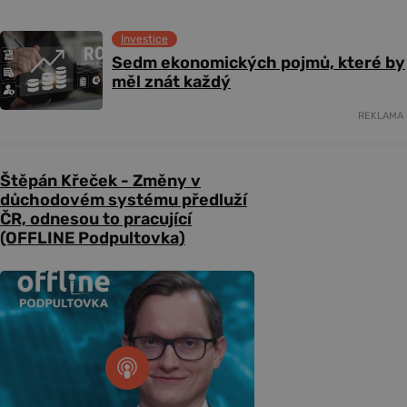
Investice
Sedm ekonomických pojmů, které by
měl znát každý
REKLAMA
Štěpán Křeček - Změny v
důchodovém systému předluží
ČR, odnesou to pracující
(OFFLINE Podpultovka)