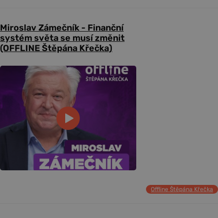
Miroslav Zámečník - Finanční
systém světa se musí změnit
(OFFLINE Štěpána Křečka)
Offline Štěpána Křečka