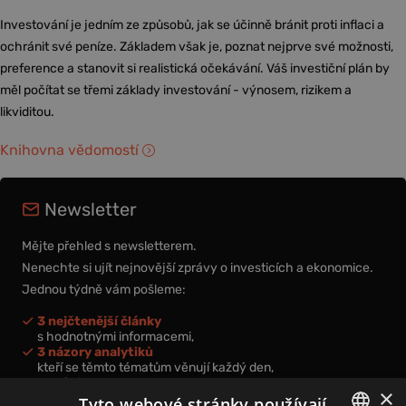
Investování je jedním ze způsobů, jak se účinně bránit proti inflaci a
ochránit své peníze. Základem však je, poznat nejprve své možnosti,
preference a stanovit si realistická očekávání. Váš investiční plán by
měl počítat se třemi základy investování - výnosem, rizikem a
likviditou.
Knihovna vědomostí
Newsletter
Mějte přehled s newsletterem.
Nenechte si ujít nejnovější zprávy o investicích a ekonomice.
Jednou týdně vám pošleme:
3 nejčtenější články
s hodnotnými informacemi,
3 názory analytiků
kteří se těmto tématům věnují každý den,
nová videa a podcasty
×
k prohloubení vašich znalostí.
Tyto webové stránky používají