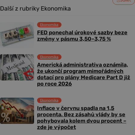
Sdílet
Další z rubriky Ekonomika
Ekonomika
FED ponechal úrokové sazby beze
změny v pásmu 3,50–3,75 %
Ekonomika
Americká administrativa oznámila,
že ukončí program mimořádných
dotací pro plány Medicare Part D již
po roce 2026
Ekonomika
Inflace v červnu spadla na 1,5
procenta. Bez zásahů vlády by se
pohybovala kolem dvou procent –
zde je výpočet