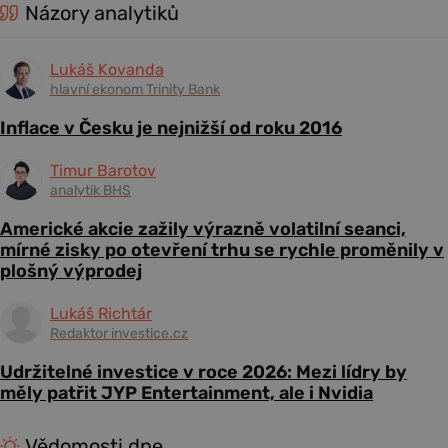
Názory analytiků
Lukáš Kovanda
hlavní ekonom Trinity Bank
Inflace v Česku je nejnižší od roku 2016
Timur Barotov
analytik BHS
Americké akcie zažily výrazně volatilní seanci,
mírné zisky po otevření trhu se rychle proměnily v
plošný výprodej
Lukáš Richtár
Redaktor investice.cz
Udržitelné investice v roce 2026: Mezi lídry by
měly patřit JYP Entertainment, ale i Nvidia
Vědomosti dne