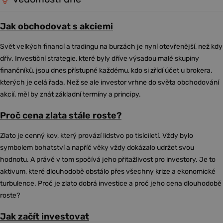
Jak obchodovat s akciemi
Svět velkých financí a tradingu na burzách je nyní otevřenější, než kdy
dřív. Investiční strategie, které byly dříve výsadou malé skupiny
finančníků, jsou dnes přístupné každému, kdo si zřídí účet u brokera,
kterých je celá řada. Než se ale investor vrhne do světa obchodování
akcií, měl by znát základní termíny a principy.
Proč cena zlata stále roste?
Zlato je cenný kov, který provází lidstvo po tisíciletí. Vždy bylo
symbolem bohatství a napříč věky vždy dokázalo udržet svou
hodnotu. A právě v tom spočívá jeho přitažlivost pro investory. Je to
aktivum, které dlouhodobě obstálo přes všechny krize a ekonomické
turbulence. Proč je zlato dobrá investice a proč jeho cena dlouhodobě
roste?
Jak začít investovat