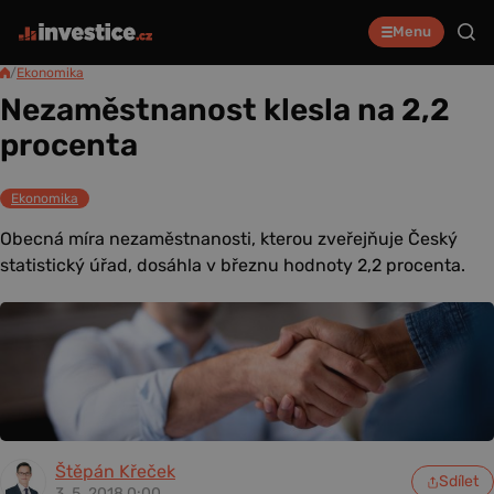
Menu
/
Ekonomika
Nezaměstnanost klesla na 2,2
procenta
Ekonomika
Obecná míra nezaměstnanosti, kterou zveřejňuje Český
statistický úřad, dosáhla v březnu hodnoty 2,2 procenta.
Štěpán Křeček
Sdílet
3. 5. 2018 0:00