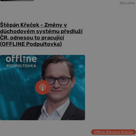
REKLAMA
Štěpán Křeček - Změny v
důchodovém systému předluží
ČR, odnesou to pracující
(OFFLINE Podpultovka)
Offline Štěpána Křečka