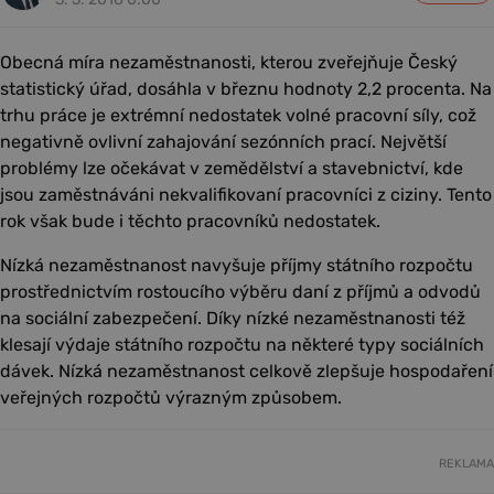
Obecná míra nezaměstnanosti, kterou zveřejňuje Český
statistický úřad, dosáhla v březnu hodnoty 2,2 procenta. Na
trhu práce je extrémní nedostatek volné pracovní síly, což
negativně ovlivní zahajování sezónních prací. Největší
problémy lze očekávat v zemědělství a stavebnictví, kde
jsou zaměstnáváni nekvalifikovaní pracovníci z ciziny. Tento
rok však bude i těchto pracovníků nedostatek.
Nízká nezaměstnanost navyšuje příjmy státního rozpočtu
prostřednictvím rostoucího výběru daní z příjmů a odvodů
na sociální zabezpečení. Díky nízké nezaměstnanosti též
klesají výdaje státního rozpočtu na některé typy sociálních
dávek. Nízká nezaměstnanost celkově zlepšuje hospodaření
veřejných rozpočtů výrazným způsobem.
REKLAMA