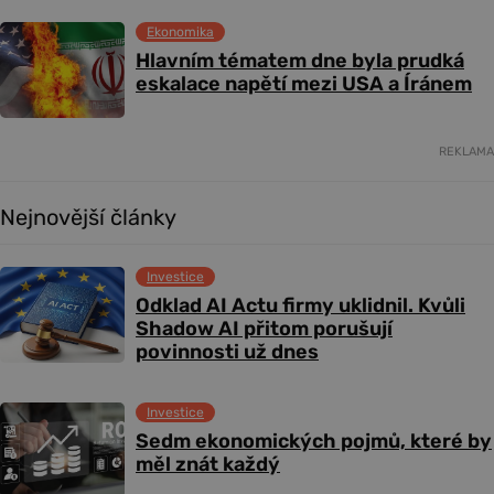
Ekonomika
Hlavním tématem dne byla prudká
eskalace napětí mezi USA a Íránem
REKLAMA
Nejnovější články
Investice
Odklad AI Actu firmy uklidnil. Kvůli
Shadow AI přitom porušují
povinnosti už dnes
Investice
Sedm ekonomických pojmů, které by
měl znát každý