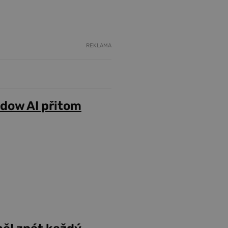
REKLAMA
adow AI přitom