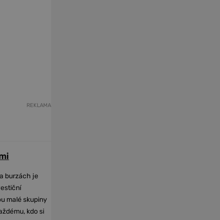
REKLAMA
mi
na burzách je
vestiční
dou malé skupiny
každému, kdo si