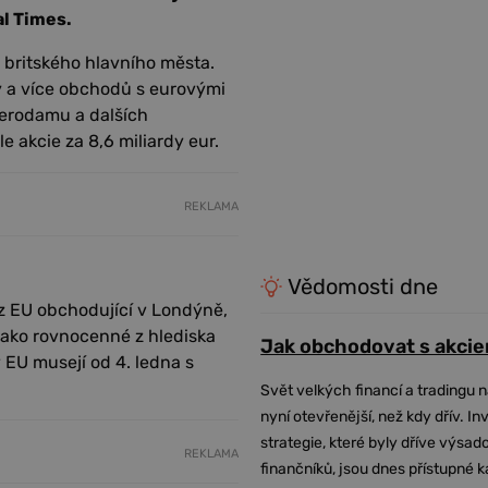
al Times.
britského hlavního města.
ty a více obchodů s eurovými
erodamu a dalších
e akcie za 8,6 miliardy eur.
REKLAMA
Vědomosti dne
 z EU obchodující v Londýně,
jako rovnocenné z hlediska
Jak obchodovat s akcie
 EU musejí od 4. ledna s
Svět velkých financí a tradingu 
nyní otevřenější, než kdy dřív. In
strategie, které byly dříve výsa
REKLAMA
finančníků, jsou dnes přístupné 