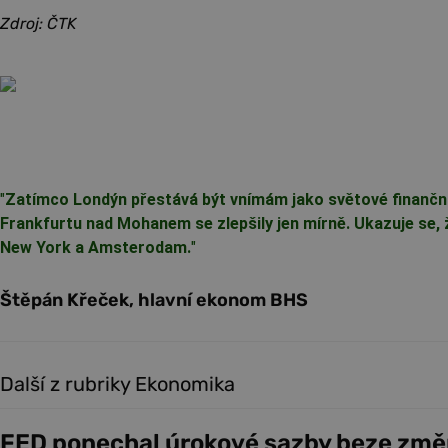
Zdroj: ČTK
"
Zatímco Londýn přestává být vnímám jako světové finanční
Frankfurtu nad Mohanem se zlepšily jen mírně. Ukazuje se, ž
New York a Amsterodam.
"
Štěpán Křeček, hlavní ekonom BHS
Další z rubriky Ekonomika
FED ponechal úrokové sazby beze změ