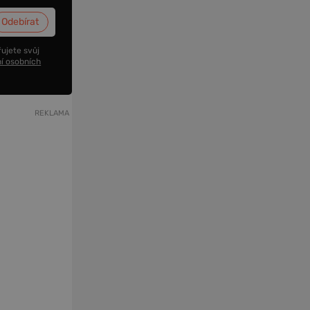
ujete svůj
í osobních
REKLAMA