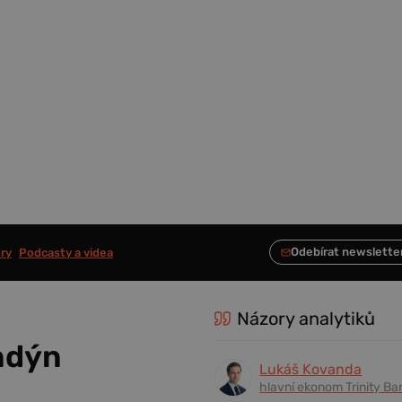
ry
Podcasty a videa
Názory analytiků
ndýn
Lukáš Kovanda
hlavní ekonom Trinity Ba