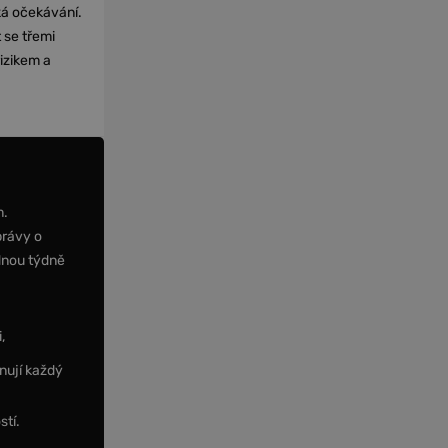
cká očekávání.
 se třemi
izikem a
m.
právy o
dnou týdně
,
nují každý
stí.