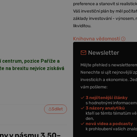
preference a stanovit si realisti
Váš investiční plán by měl počítat
základy investování - výnosem, r
likviditou.
Knihovna vědomostí
Newsletter
 centrum, pozice Paříže a
Mějte přehled s newslettere
e na brexitu nejvíce získává
Nenechte si ujít nejnovější z
investicích a ekonomice. Je
vám pošleme:
3 nejčtenější články
s hodnotnými informacemi
3 názory analytiků
Sdílet
kteří se těmto tématům vě
den,
nová videa a podcasty
k prohloubení vašich znalo
ny v pásmu 3,50–