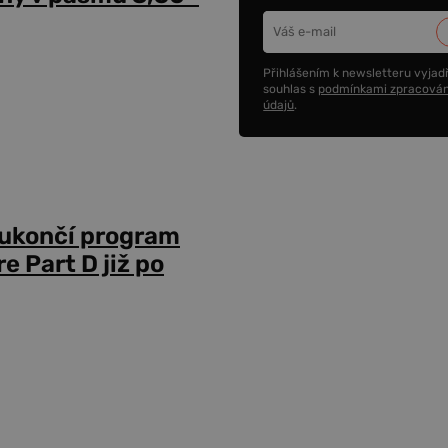
Přihlášením k newsletteru vyjadř
souhlas s
podmínkami zpracován
údajů
.
 ukončí program
 Part D již po