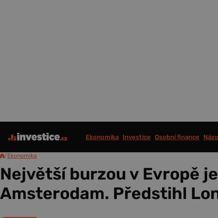
Ekonomika
Investice
Osobní finance
Názo
/
Ekonomika
Největší burzou v Evropě je
Amsterodam. Předstihl Lo