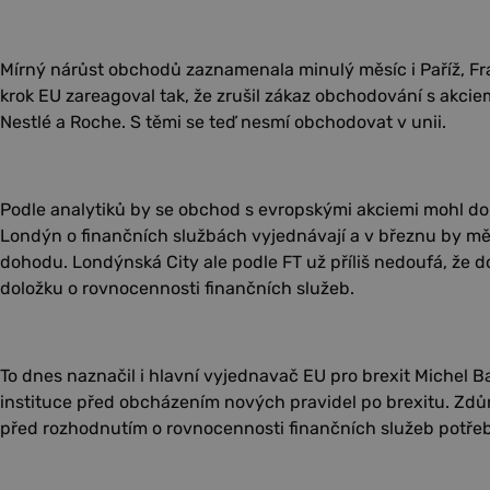
Mírný nárůst obchodů zaznamenala minulý měsíc i Paříž, Fr
krok EU zareagoval tak, že zrušil zákaz obchodování s akciem
Nestlé a Roche. S těmi se teď nesmí obchodovat v unii.
Podle analytiků by se obchod s evropskými akciemi mohl do B
Londýn o finančních službách vyjednávají a v březnu by m
dohodu. Londýnská City ale podle FT už příliš nedoufá, že
doložku o rovnocennosti finančních služeb.
To dnes naznačil i hlavní vyjednavač EU pro brexit Michel Ba
instituce před obcházením nových pravidel po brexitu. Zdůra
před rozhodnutím o rovnocennosti finančních služeb potřebu