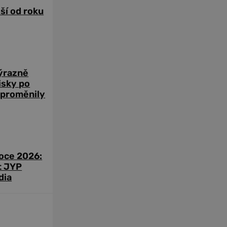
žší od roku
výrazně
zisky po
 proměnily
roce 2026:
t JYP
dia