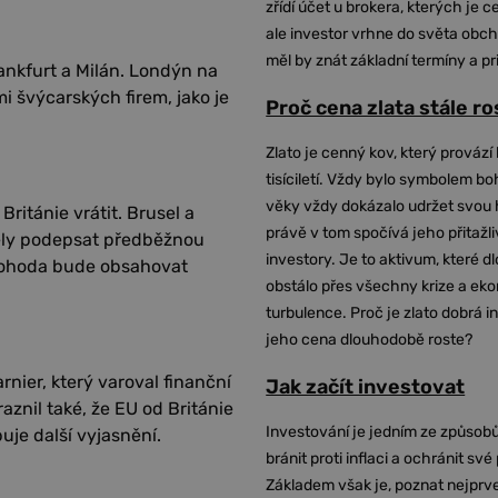
zřídí účet u brokera, kterých je c
ale investor vrhne do světa obch
měl by znát základní termíny a pr
ankfurt a Milán. Londýn na
i švýcarských firem, jako je
Proč cena zlata stále r
Zlato je cenný kov, který provází 
tisíciletí. Vždy bylo symbolem bo
věky vždy dokázalo udržet svou 
ritánie vrátit. Brusel a
právě v tom spočívá jeho přitažli
ěly podepsat předběžnou
investory. Je to aktivum, které 
 dohoda bude obsahovat
obstálo přes všechny krize a ek
turbulence. Proč je zlato dobrá i
jeho cena dlouhodobě roste?
rnier, který varoval finanční
Jak začít investovat
znil také, že EU od Británie
Investování je jedním ze způsobů
je další vyjasnění.
bránit proti inflaci a ochránit své
Základem však je, poznat nejprv