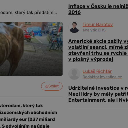
Inflace v Česku je nejni
2016
dam, který tak předstihl...
Timur Barotov
analytik BHS
Americké akcie zažily 
volatilní seanci, mírné 
otevření trhu se rychle
v plošný výprodej
Lukáš Richtár
Redaktor investice.cz
Sdílet
Udržitelné investice v 
Mezi lídry by měly patři
Entertainment, ale i Nvi
sterodam, který tak
h nizozemských obchodních
iliardy eur (237 miliard
. S odvoláním na údaje