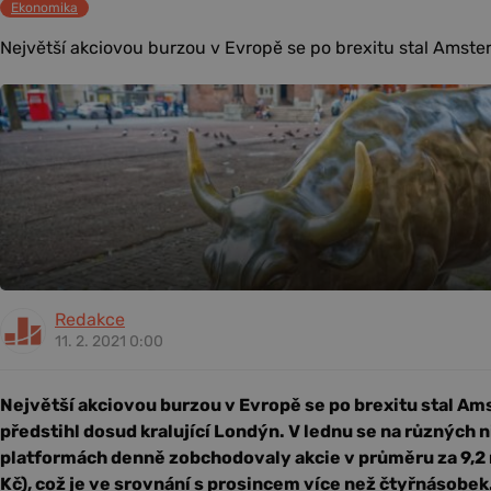
Ekonomika
Největší akciovou burzou v Evropě se po brexitu stal Amstero
Redakce
11. 2. 2021 0:00
Největší akciovou burzou v Evropě se po brexitu stal Am
předstihl dosud kralující Londýn. V lednu se na různýc
platformách denně zobchodovaly akcie v průměru za 9,2 m
Kč), což je ve srovnání s prosincem více než čtyřnásobek