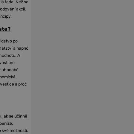
elá řada. Než se
odování akcií,
incipy.
oste?
lidstvo po
hatství a napříč
hodnotu. A
vost pro
dlouhodobě
onomické
nvestice a proč
, jak se účinně
 peníze.
e své možnosti,