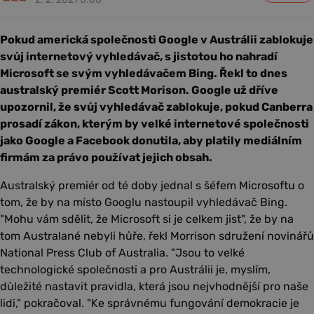
Pokud americká společnosti Google v Austrálii zablokuje
svůj internetový vyhledávač, s jistotou ho nahradí
Microsoft se svým vyhledávačem Bing. Řekl to dnes
australský premiér Scott Morison. Google už dříve
upozornil, že svůj vyhledávač zablokuje, pokud Canberra
prosadí zákon, kterým by velké internetové společnosti
jako Google a Facebook donutila, aby platily mediálním
firmám za právo používat jejich obsah.
Australský premiér od té doby jednal s šéfem Microsoftu o
tom, že by na místo Googlu nastoupil vyhledávač Bing.
"Mohu vám sdělit, že Microsoft si je celkem jist", že by na
tom Australané nebyli hůře, řekl Morrison sdružení novinářů
National Press Club of Australia. "Jsou to velké
technologické společnosti a pro Austrálii je, myslím,
důležité nastavit pravidla, která jsou nejvhodnější pro naše
lidi," pokračoval. "Ke správnému fungování demokracie je