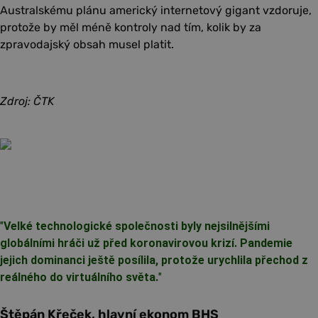
Australskému plánu americký internetový gigant vzdoruje,
protože by měl méně kontroly nad tím, kolik by za
zpravodajský obsah musel platit.
Zdroj: ČTK
"
Velké technologické společnosti byly nejsilnějšími
globálními hráči už před koronavirovou krizí. Pandemie
jejich dominanci ještě posílila, protože urychlila přechod z
reálného do virtuálního světa.
"
Štěpán Křeček, hlavní ekonom BHS