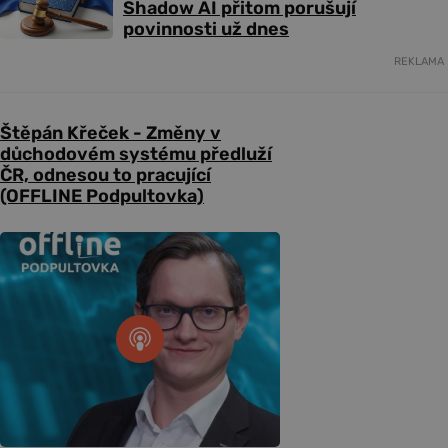
Shadow AI přitom porušují
povinnosti už dnes
REKLAMA
Štěpán Křeček - Změny v
důchodovém systému předluží
ČR, odnesou to pracující
(OFFLINE Podpultovka)