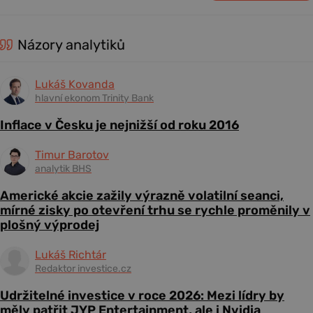
Názory analytiků
Lukáš Kovanda
hlavní ekonom Trinity Bank
Inflace v Česku je nejnižší od roku 2016
Timur Barotov
analytik BHS
Americké akcie zažily výrazně volatilní seanci,
mírné zisky po otevření trhu se rychle proměnily v
plošný výprodej
Lukáš Richtár
Redaktor investice.cz
Udržitelné investice v roce 2026: Mezi lídry by
měly patřit JYP Entertainment, ale i Nvidia