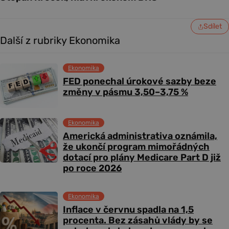
Sdílet
Další z rubriky Ekonomika
Ekonomika
FED ponechal úrokové sazby beze
změny v pásmu 3,50–3,75 %
Ekonomika
Americká administrativa oznámila,
že ukončí program mimořádných
dotací pro plány Medicare Part D již
po roce 2026
Ekonomika
Inflace v červnu spadla na 1,5
procenta. Bez zásahů vlády by se