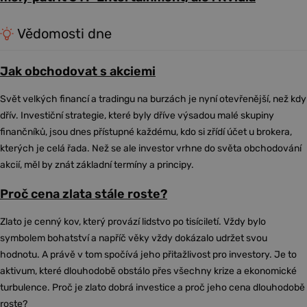
Vědomosti dne
Jak obchodovat s akciemi
Svět velkých financí a tradingu na burzách je nyní otevřenější, než kdy
dřív. Investiční strategie, které byly dříve výsadou malé skupiny
finančníků, jsou dnes přístupné každému, kdo si zřídí účet u brokera,
kterých je celá řada. Než se ale investor vrhne do světa obchodování
akcií, měl by znát základní termíny a principy.
Proč cena zlata stále roste?
Zlato je cenný kov, který provází lidstvo po tisíciletí. Vždy bylo
symbolem bohatství a napříč věky vždy dokázalo udržet svou
hodnotu. A právě v tom spočívá jeho přitažlivost pro investory. Je to
aktivum, které dlouhodobě obstálo přes všechny krize a ekonomické
turbulence. Proč je zlato dobrá investice a proč jeho cena dlouhodobě
roste?