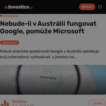
Menu
/
Ekonomika
Nebude-li v Austrálii fungovat
Google, pomůže Microsoft
Ekonomika
Pokud americká společnosti Google v Austrálii zablokuje
svůj internetový vyhledávač, s jistotou ho...
Redakce
Sdílet
2. 2. 2021 0:00