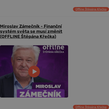
Offline Štěpána Křečka
Miroslav Zámečník - Finanční
systém světa se musí změnit
(OFFLINE Štěpána Křečka)
Offline Štěpána Křečka