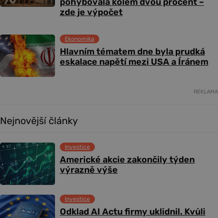
pohybovala kolem dvou procent –
zde je výpočet
Ekonomika
Hlavním tématem dne byla prudká
eskalace napětí mezi USA a Íránem
REKLAMA
Nejnovější články
Investice
Americké akcie zakončily týden
výrazně výše
Investice
Odklad AI Actu firmy uklidnil. Kvůli