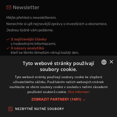
Newsletter
Mějte přehled s newsletterem.
Nenechte si ujít nejnovější zprávy o investicích a ekonomice.
Jednou týdně vám pošleme:
3 nejčtenější články
s hodnotnými informacemi,
3 názory analytiků
kteří se těmto tématům věnují každý den,
nová videa a podcasty
×
k prohloubení vašich znalostí.
Tyto webové stránky používají
soubory cookie.
CZECH
Tyto webové stránky používají soubory cookie ke zlepšení
uživatelského zážitku. Používáním našich webových stránek
CZ
souhlasíte se všemi soubory cookie v souladu s našimi zásadami
Přihlášením k newsletteru vyjadřujete svůj souhlas s
podmínkami
používání souborů cookie.
Více informací
zpracování osobních údajů
.
ZOBRAZIT PARTNERY
(1491) →
Kontakt
NEZBYTNĚ NUTNÉ SOUBORY
Zásady používání souborů cookies
Zpracování osobních údajů