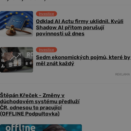
Investice
Odklad AI Actu firmy uklidnil. Kvůli
Shadow AI přitom porušují
povinnosti už dnes
Investice
Sedm ekonomických pojmů, které by
měl znát každý
REKLAMA
Štěpán Křeček - Změny v
důchodovém systému předluží
ČR, odnesou to pracující
(OFFLINE Podpultovka)