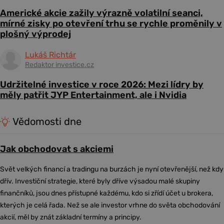
Americké akcie zažily výrazně volatilní seanci,
mírné zisky po otevření trhu se rychle proměnily v
plošný výprodej
Lukáš Richtár
Redaktor investice.cz
Udržitelné investice v roce 2026: Mezi lídry by
měly patřit JYP Entertainment, ale i Nvidia
Vědomosti dne
Jak obchodovat s akciemi
Svět velkých financí a tradingu na burzách je nyní otevřenější, než kdy
dřív. Investiční strategie, které byly dříve výsadou malé skupiny
finančníků, jsou dnes přístupné každému, kdo si zřídí účet u brokera,
kterých je celá řada. Než se ale investor vrhne do světa obchodování
akcií, měl by znát základní termíny a principy.