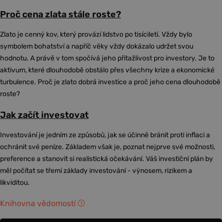
Proč cena zlata stále roste?
Zlato je cenný kov, který provází lidstvo po tisíciletí. Vždy bylo
symbolem bohatství a napříč věky vždy dokázalo udržet svou
hodnotu. A právě v tom spočívá jeho přitažlivost pro investory. Je to
aktivum, které dlouhodobě obstálo přes všechny krize a ekonomické
turbulence. Proč je zlato dobrá investice a proč jeho cena dlouhodobě
roste?
Jak začít investovat
Investování je jedním ze způsobů, jak se účinně bránit proti inflaci a
ochránit své peníze. Základem však je, poznat nejprve své možnosti,
preference a stanovit si realistická očekávání. Váš investiční plán by
měl počítat se třemi základy investování - výnosem, rizikem a
likviditou.
Knihovna vědomostí