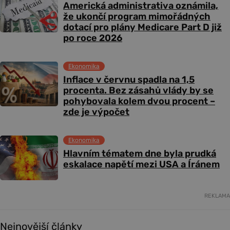
Americká administrativa oznámila,
že ukončí program mimořádných
dotací pro plány Medicare Part D již
po roce 2026
Ekonomika
Inflace v červnu spadla na 1,5
procenta. Bez zásahů vlády by se
pohybovala kolem dvou procent –
zde je výpočet
Ekonomika
Hlavním tématem dne byla prudká
eskalace napětí mezi USA a Íránem
REKLAMA
Nejnovější články