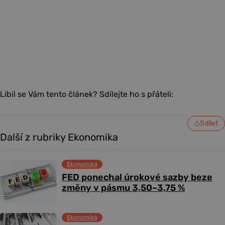
Líbil se Vám tento článek? Sdílejte ho s přáteli:
Sdílet
Další z rubriky Ekonomika
Ekonomika
FED ponechal úrokové sazby beze
změny v pásmu 3,50–3,75 %
Ekonomika