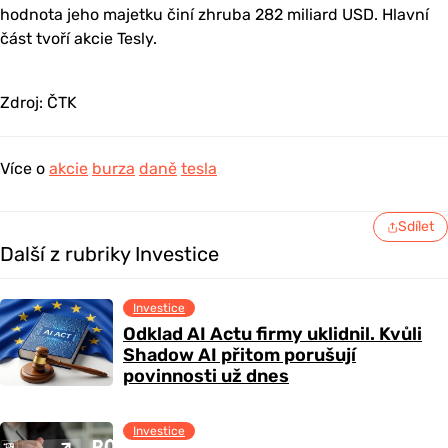
hodnota jeho majetku činí zhruba 282 miliard USD. Hlavní
část tvoří akcie Tesly.
Zdroj: ČTK
Více o
akcie
burza
daně
tesla
Sdílet
Další z rubriky Investice
Investice
Odklad AI Actu firmy uklidnil. Kvůli
Shadow AI přitom porušují
povinnosti už dnes
Investice