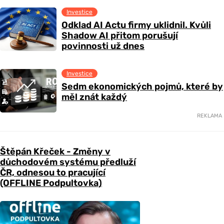
Investice
Odklad AI Actu firmy uklidnil. Kvůli
Shadow AI přitom porušují
povinnosti už dnes
Investice
Sedm ekonomických pojmů, které by
měl znát každý
REKLAMA
Štěpán Křeček - Změny v
důchodovém systému předluží
ČR, odnesou to pracující
(OFFLINE Podpultovka)