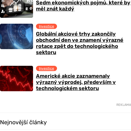
Sedm ekonomických pojmů, které by
měl znát každý
Investice
Globální akciové trhy zakončily
obchodní den ve znamení výrazné
rotace zpět do technologického
sektoru
Investice
Americké akcie zaznamenaly
výrazný výprodej, především v
technologickém sektoru
REKLAMA
Nejnovější články