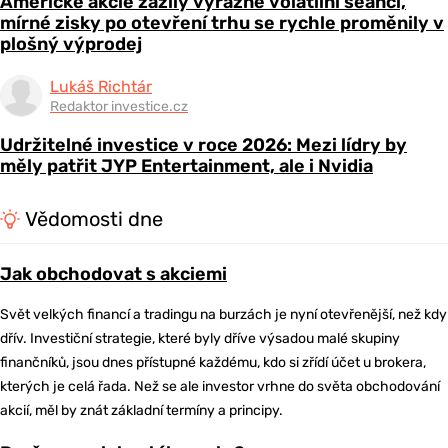
Americké akcie zažily výrazně volatilní seanci,
mírné zisky po otevření trhu se rychle proměnily v
plošný výprodej
Lukáš Richtár
Redaktor investice.cz
Udržitelné investice v roce 2026: Mezi lídry by
měly patřit JYP Entertainment, ale i Nvidia
Vědomosti dne
Jak obchodovat s akciemi
Svět velkých financí a tradingu na burzách je nyní otevřenější, než kdy
dřív. Investiční strategie, které byly dříve výsadou malé skupiny
finančníků, jsou dnes přístupné každému, kdo si zřídí účet u brokera,
kterých je celá řada. Než se ale investor vrhne do světa obchodování
akcií, měl by znát základní termíny a principy.