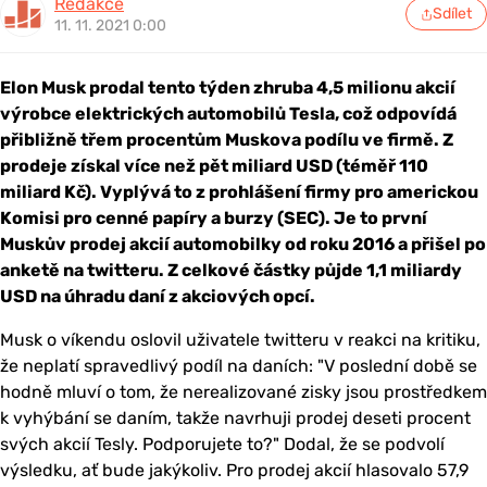
Redakce
Sdílet
11. 11. 2021 0:00
Elon Musk prodal tento týden zhruba 4,5 milionu akcií
výrobce elektrických automobilů Tesla, což odpovídá
přibližně třem procentům Muskova podílu ve firmě. Z
prodeje získal více než pět miliard USD (téměř 110
miliard Kč). Vyplývá to z prohlášení firmy pro americkou
Komisi pro cenné papíry a burzy (SEC). Je to první
Muskův prodej akcií automobilky od roku 2016 a přišel po
anketě na twitteru. Z celkové částky půjde 1,1 miliardy
USD na úhradu daní z akciových opcí.
Musk o víkendu oslovil uživatele twitteru v reakci na kritiku,
že neplatí spravedlivý podíl na daních: "V poslední době se
hodně mluví o tom, že nerealizované zisky jsou prostředkem
k vyhýbání se daním, takže navrhuji prodej deseti procent
svých akcií Tesly. Podporujete to?" Dodal, že se podvolí
výsledku, ať bude jakýkoliv. Pro prodej akcií hlasovalo 57,9