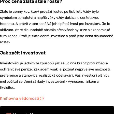
Proč cena zlata stále roste?
Zlato je cenný kov, který provází lidstvo po tisíciletí. Vždy bylo
symbolem bohatství a napříč věky vždy dokázalo udržet svou
hodnotu. A právě v tom spočívá jeho přitažlivost pro investory. Je to
aktivum, které dlouhodobě obstálo přes všechny krize a ekonomické
turbulence. Proč je zlato dobrá investice a proč jeho cena dlouhodobě
roste?
Jak začít investovat
Investování je jedním ze způsobů, jak se účinně bránit proti inflaci a
ochránit své peníze. Základem však je, poznat nejprve své možnosti,
preference a stanovit si realistická očekávání. Váš investiční plán by
měl počítat se třemi základy investování - výnosem, rizikem a
likviditou.
Knihovna vědomostí