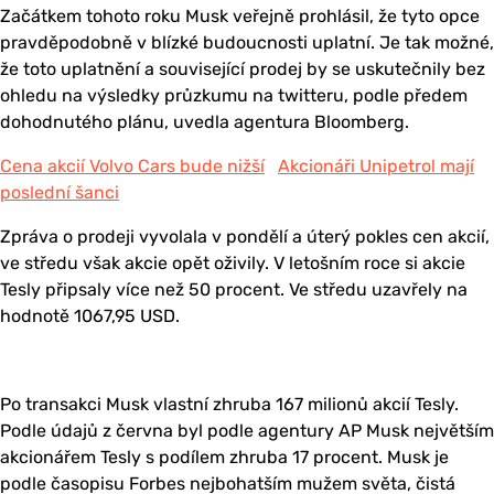
Začátkem tohoto roku Musk veřejně prohlásil, že tyto opce
pravděpodobně v blízké budoucnosti uplatní. Je tak možné,
že toto uplatnění a související prodej by se uskutečnily bez
ohledu na výsledky průzkumu na twitteru, podle předem
dohodnutého plánu, uvedla agentura Bloomberg.
Cena akcií Volvo Cars bude nižší
Akcionáři Unipetrol mají
poslední šanci
Zpráva o prodeji vyvolala v pondělí a úterý pokles cen akcií,
ve středu však akcie opět oživily. V letošním roce si akcie
Tesly připsaly více než 50 procent. Ve středu uzavřely na
hodnotě 1067,95 USD.
Po transakci Musk vlastní zhruba 167 milionů akcií Tesly.
Podle údajů z června byl podle agentury AP Musk největším
akcionářem Tesly s podílem zhruba 17 procent. Musk je
podle časopisu Forbes nejbohatším mužem světa, čistá