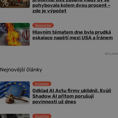
pohybovala kolem dvou procent –
zde je výpočet
Ekonomika
Hlavním tématem dne byla prudká
eskalace napětí mezi USA a Íránem
REKLAMA
Nejnovější články
Investice
Odklad AI Actu firmy uklidnil. Kvůli
Shadow AI přitom porušují
povinnosti už dnes
Investice