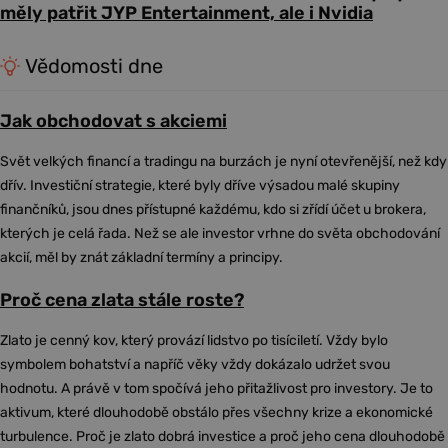
měly patřit JYP Entertainment, ale i Nvidia
Vědomosti dne
Jak obchodovat s akciemi
Svět velkých financí a tradingu na burzách je nyní otevřenější, než kdy
dřív. Investiční strategie, které byly dříve výsadou malé skupiny
finančníků, jsou dnes přístupné každému, kdo si zřídí účet u brokera,
kterých je celá řada. Než se ale investor vrhne do světa obchodování
akcií, měl by znát základní termíny a principy.
Proč cena zlata stále roste?
Zlato je cenný kov, který provází lidstvo po tisíciletí. Vždy bylo
symbolem bohatství a napříč věky vždy dokázalo udržet svou
hodnotu. A právě v tom spočívá jeho přitažlivost pro investory. Je to
aktivum, které dlouhodobě obstálo přes všechny krize a ekonomické
turbulence. Proč je zlato dobrá investice a proč jeho cena dlouhodobě