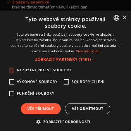
3 názory analytiků
kteří se těmto tématům věnují každý den,
nová videa a podcasty
×
k prohloubení vašich znalostí.
Tyto webové stránky používají
soubory cookie.
CZECH
Tyto webové stránky používají soubory cookie ke zlepšení
uživatelského zážitku. Používáním našich webových stránek
CZ
souhlasíte se všemi soubory cookie v souladu s našimi zásadami
Přihlášením k newsletteru vyjadřujete svůj souhlas s
podmínkami
používání souborů cookie.
Více informací
zpracování osobních údajů
.
ZOBRAZIT PARTNERY
(1491) →
Kontakt
NEZBYTNĚ NUTNÉ SOUBORY
Zásady používání souborů cookies
Zpracování osobních údajů
VÝKONOVÉ SOUBORY
SOUBORY CÍLENÍ
Autoři
Nastavení cookies
FUNKČNÍ SOUBORY
VŠE PŘIJMOUT
VŠE ODMÍTNOUT
Copyright 2024 © Investice.cz. Všechna práva vyhrazena.
ZOBRAZIT PODROBNOSTI
Publikování nebo další šíření obsahu serveru www.investice.cz není možné bez
souhlasu provozovatele portálu.