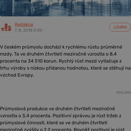
Redakce
Sdílet
7. 8. 2018 0:00
V českém průmyslu dochází k rychlému růstu průměrné
mzdy. Ta ve druhém čtvrtletí meziročně vzrostla o 8,4
procenta na 34 510 korun. Rychlý růst mezd vytlačuje z
trhu výroby s nízkou přidanou hodnotou, které se stěhují na
východ Evropy.
REKLAMA
Průmyslová produkce ve druhém čtvrtletí meziročně
vzrostla o 3,4 procenta. Pozitivní zprávou je růst tržeb z
průmyslové činnosti, které se ve druhém čtvrtletí
meziročně zvýšily o 2,2 procenta. Rovněž pozitivní je růst