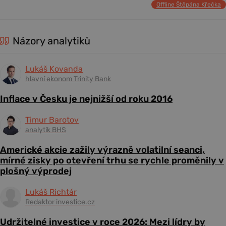
Offline Štěpána Křečka
Názory analytiků
Lukáš Kovanda
hlavní ekonom Trinity Bank
Inflace v Česku je nejnižší od roku 2016
Timur Barotov
analytik BHS
Americké akcie zažily výrazně volatilní seanci,
mírné zisky po otevření trhu se rychle proměnily v
plošný výprodej
Lukáš Richtár
Redaktor investice.cz
Udržitelné investice v roce 2026: Mezi lídry by