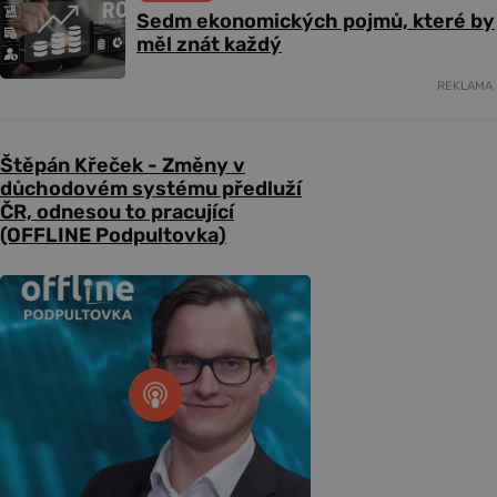
Sedm ekonomických pojmů, které by
měl znát každý
REKLAMA
Štěpán Křeček - Změny v
důchodovém systému předluží
ČR, odnesou to pracující
(OFFLINE Podpultovka)