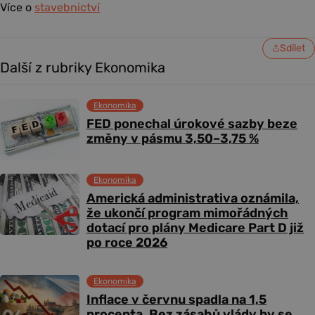
Více o
stavebnictví
Sdílet
Další z rubriky Ekonomika
Ekonomika
FED ponechal úrokové sazby beze
změny v pásmu 3,50–3,75 %
Ekonomika
Americká administrativa oznámila,
že ukončí program mimořádných
dotací pro plány Medicare Part D již
po roce 2026
Ekonomika
Inflace v červnu spadla na 1,5
procenta. Bez zásahů vlády by se